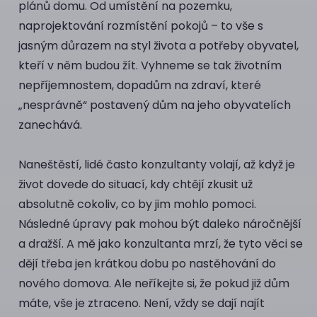
plánů domu. Od umístění na pozemku,
naprojektování rozmístění pokojů – to vše s
jasným důrazem na styl života a potřeby obyvatel,
kteří v něm budou žít. Vyhneme se tak životním
nepříjemnostem, dopadům na zdraví, které
„nesprávně“ postavený dům na jeho obyvatelích
zanechává.
Naneštěstí, lidé často konzultanty volají, až když je
život dovede do situací, kdy chtějí zkusit už
absolutně cokoliv, co by jim mohlo pomoci.
Následné úpravy pak mohou být daleko náročnější
a dražší. A mě jako konzultanta mrzí, že tyto věci se
dějí třeba jen krátkou dobu po nastěhování do
nového domova. Ale neříkejte si, že pokud již dům
máte, vše je ztraceno. Není, vždy se dají najít