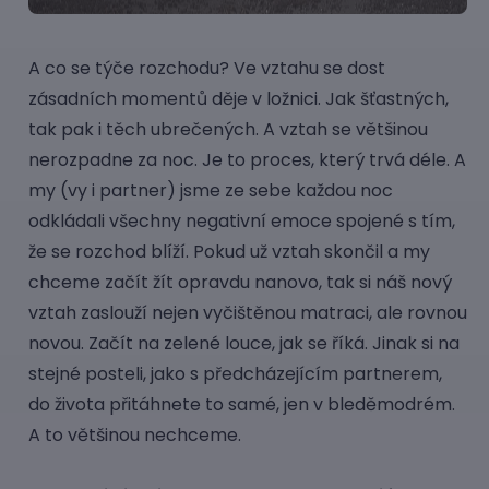
A co se týče rozchodu? Ve vztahu se dost
zásadních momentů děje v ložnici. Jak šťastných,
tak pak i těch ubrečených. A vztah se většinou
nerozpadne za noc. Je to proces, který trvá déle. A
my (vy i partner) jsme ze sebe každou noc
odkládali všechny negativní emoce spojené s tím,
že se rozchod blíží. Pokud už vztah skončil a my
chceme začít žít opravdu nanovo, tak si náš nový
vztah zaslouží nejen vyčištěnou matraci, ale rovnou
novou. Začít na zelené louce, jak se říká. Jinak si na
stejné posteli, jako s předcházejícím partnerem,
do života přitáhnete to samé, jen v bleděmodrém.
A to většinou nechceme.