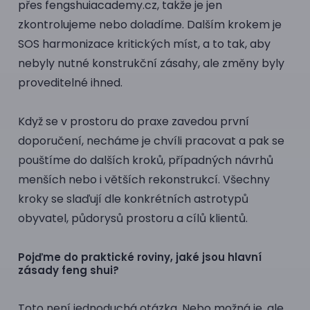
přes
fengshuiacademy.cz
, takže je jen
zkontrolujeme nebo doladíme. Dalším krokem je
SOS harmonizace kritických míst, a to tak, aby
nebyly nutné konstrukční zásahy, ale změny byly
proveditelné ihned.
Když se v prostoru do praxe zavedou první
doporučení, necháme je chvíli pracovat a pak se
pouštíme do dalších kroků, případných návrhů
menších nebo i větších rekonstrukcí. Všechny
kroky se slaďují dle konkrétních
astrotypů
obyvatel, půdorysů prostoru a cílů klientů.
Pojďme do praktické roviny, jaké jsou hlavní
zásady feng shui?
Toto není jednoduchá otázka. Nebo možná je, ale