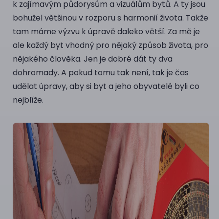
k zajímavým půdorysům a vizuálům bytů. A ty jsou
bohužel většinou v rozporu s harmonií života. Takže
tam máme výzvu k úpravě daleko větší. Za mě je
ale každý byt vhodný pro nějaký způsob života, pro
nějakého člověka. Jen je dobré dát ty dva
dohromady. A pokud tomu tak není, tak je čas
udělat úpravy, aby si byt a jeho obyvatelé byli co
nejblíže.