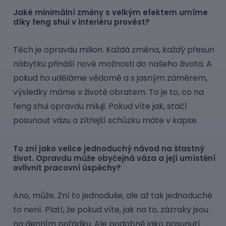
Jaké minimální změny s velkým efektem umíme
díky feng shui v interiéru provést?
Těch je opravdu milion. Každá změna, každý přesun
nábytku přináší nové možnosti do našeho života. A
pokud ho uděláme vědomě a s jasným záměrem,
výsledky máme v životě obratem. To je to, co na
feng shui opravdu miluji. Pokud víte jak, stačí
posunout vázu a zítřejší schůzku máte v kapse.
To zní jako velice jednoduchý návod na šťastný
život. Opravdu může obyčejná váza a její umístění
ovlivnit pracovní úspěchy?
Ano, může. Zní to jednoduše, ale až tak jednoduché
to není. Platí, že pokud víte, jak na to, zázraky jsou
na denním pořádku. Ale podobně jako posunutí