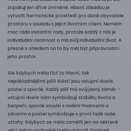
zopakuji jen dříve zmíněné. Hlavní zásadou je
vytvořit harmonické prostředí pro dané obyvatele
prostoru v souladu s jejich životním cílem. Nemám
moc ráda instantní rady, protože každý z nás je
individuální osobnost a má svůj individuální život. A
přesně s ohledem na to by měl být připravován i
jeho prostor.
Ale kdybych měla říct to hlavní, tak
nejzákladnějšími pilíři štěstí jsou vstupní dveře,
postel a sporák. Každý pilíř má svůj jasný záměr –
vstupní dveře nám symbolizují stabilitu života a
bezpečí, sporák souvisí s našimi financemi a
zdravím a postel symbolizuje v první řadě naše
vztahy. Kdybych se měla zaměřit jen na některé
věci, tak to rozhodně budou tyto tři. Správné