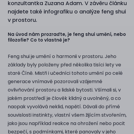
konzultantka Zuzana Adam. V závěru článku
najdete také infografiku o analýze feng shui
v prostoru.
Na úvod nám prozraďte, je feng shui umění, nebo
filozofie? Co to vlastně je?
Feng shui je umění o harmonii v prostoru. Jeho
základy byly položeny před několika tisíci lety ve
staré Číně. Mistři i učedníci tohoto umění po celé
generace vnímavě pozorovali vzájemné
ovlivňování prostoru a lidské bytosti. Všímali si, v
jakém prostředí je člověk klidný a uvolněný, a co
naopak vyvolává neklid, napětí. Dávali do přímé
souvislosti instinkty, vlastní všem žijícím stvořením,
jako jsou například reakce na ohrožení nebo pocit
bezpečí, s podmínkami, které panovaly v jeho