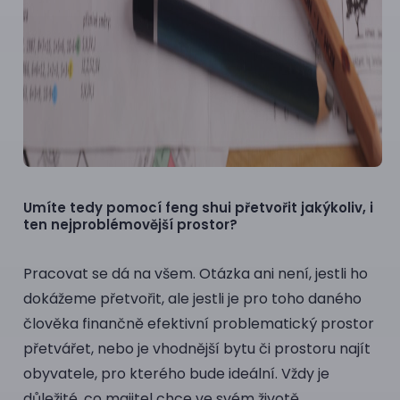
Umíte tedy pomocí feng shui přetvořit jakýkoliv, i
ten nejproblémovější prostor?
Pracovat se dá na všem. Otázka ani není, jestli ho
dokážeme přetvořit, ale jestli je pro toho daného
člověka finančně efektivní problematický prostor
přetvářet, nebo je vhodnější bytu či prostoru najít
obyvatele, pro kterého bude ideální. Vždy je
důležité, co majitel chce ve svém životě