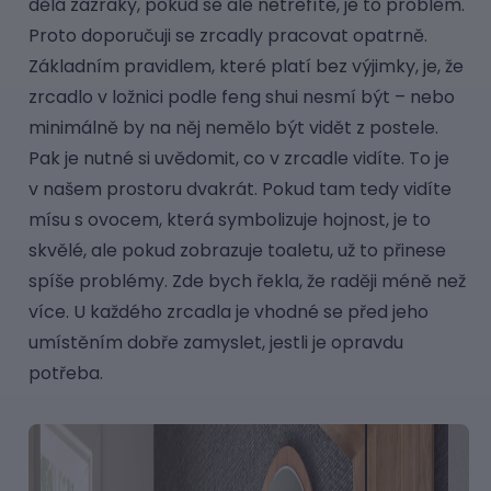
dělá zázraky, pokud se ale netrefíte, je to problém.
Proto doporučuji se zrcadly pracovat opatrně.
Základním pravidlem, které platí bez výjimky, je, že
zrcadlo v ložnici podle feng shui nesmí být – nebo
minimálně by na něj nemělo být vidět z postele.
Pak je nutné si uvědomit, co v zrcadle vidíte. To je
v našem prostoru dvakrát. Pokud tam tedy vidíte
mísu s ovocem, která symbolizuje hojnost, je to
skvělé, ale pokud zobrazuje toaletu, už to přinese
spíše problémy. Zde bych řekla, že raději méně než
více. U každého zrcadla je vhodné se před jeho
umístěním dobře zamyslet, jestli je opravdu
potřeba.