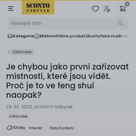
0
Kategorie
Místnosti
Série produktů
Kuchyňská studia
Sedač
ZAŘIZUJEME
Je chybou jako první zařizovat
místnosti, které jsou vidět.
Proč je to ve feng shui
naopak?
29. 05. 2023, SCONTO Nábytek
ZAŘIZUJEME
Štítky
Interiér
Styly bydlení