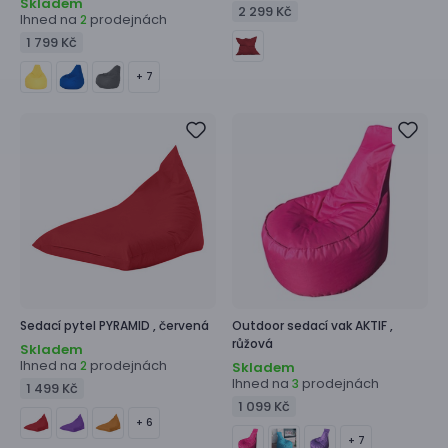
Skladem
2 299 Kč
Ihned na
prodejnách
2
1 799 Kč
+ 7
Sedací pytel
PYRAMID ,
červená
Outdoor sedací vak
AKTIF ,
růžová
Skladem
Ihned na
prodejnách
2
Skladem
Ihned na
prodejnách
3
1 499 Kč
1 099 Kč
+ 6
+ 7