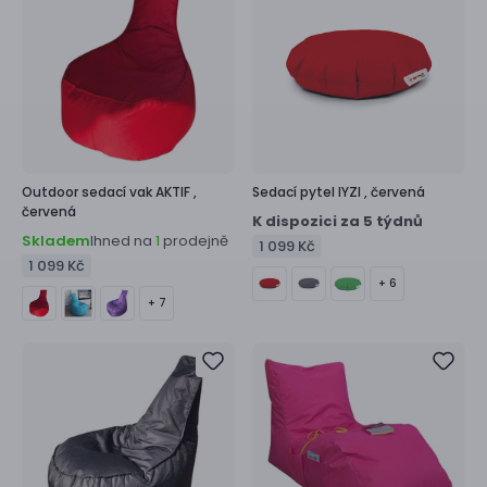
Outdoor sedací vak
AKTIF ,
Sedací pytel
IYZI ,
červená
červená
K dispozici za 5 týdnů
Skladem
Ihned na
prodejně
1
1 099 Kč
1 099 Kč
+ 6
+ 7