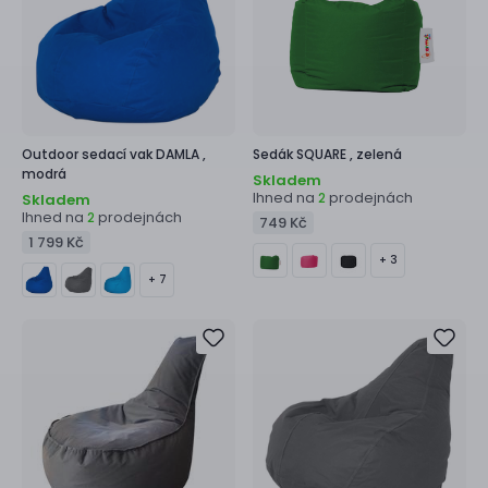
Outdoor sedací vak
DAMLA ,
Sedák
SQUARE ,
zelená
modrá
Skladem
Ihned na
prodejnách
2
Skladem
Ihned na
prodejnách
2
749 Kč
1 799 Kč
+ 3
+ 7