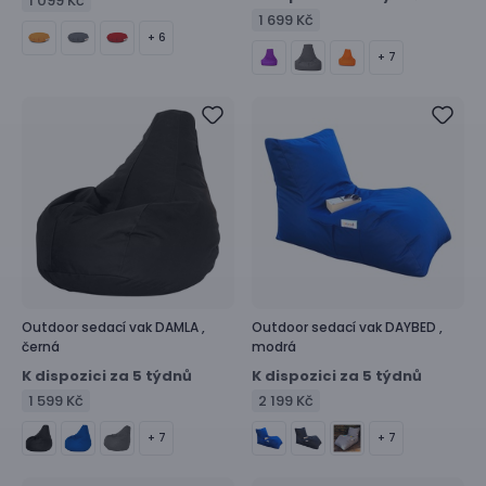
1 099 Kč
1 699 Kč
+ 6
+ 7
Outdoor sedací vak
DAMLA ,
Outdoor sedací vak
DAYBED ,
černá
modrá
K dispozici za 5 týdnů
K dispozici za 5 týdnů
1 599 Kč
2 199 Kč
+ 7
+ 7