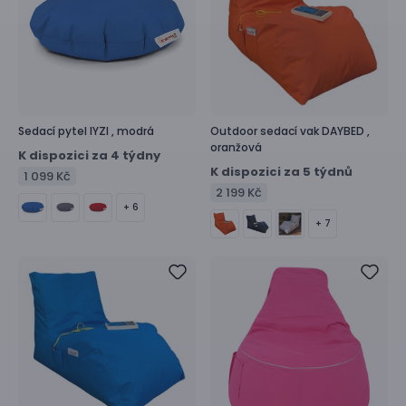
Sedací pytel
IYZI ,
modrá
Outdoor sedací vak
DAYBED ,
oranžová
K dispozici za 4 týdny
K dispozici za 5 týdnů
1 099 Kč
2 199 Kč
+ 6
+ 7