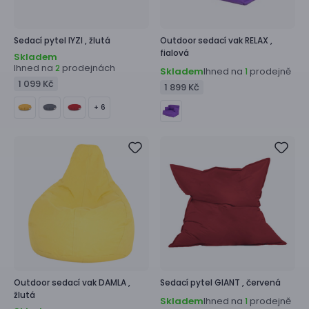
Sedací pytel
IYZI ,
žlutá
Outdoor sedací vak
RELAX ,
fialová
Skladem
Ihned na
prodejnách
2
Skladem
Ihned na
prodejně
1
1 099 Kč
1 899 Kč
+ 6
Outdoor sedací vak
DAMLA ,
Sedací pytel
GIANT ,
červená
žlutá
Skladem
Ihned na
prodejně
1