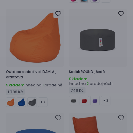
Outdoor sedací vak
DAMLA ,
Sedák
ROUND ,
šedá
oranžová
Skladem
Ihned na
prodejnách
2
Skladem
Ihned na
prodejně
1
749 Kč
1 799 Kč
+ 2
+ 7