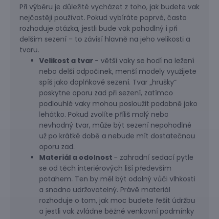
Při výběru je důležité vycházet z toho, jak budete vak
nejčastěji používat. Pokud vybíráte poprvé, často
rozhoduje otázka, jestli bude vak pohodlný i při
delším sezení – to závisí hlavně na jeho velikosti a
tvaru.
Velikost a tvar
- větší vaky se hodí na ležení
nebo delší odpočinek, menší modely využijete
spíš jako doplňkové sezení. Tvar „hrušky“
poskytne oporu zad při sezení, zatímco
podlouhlé vaky mohou posloužit podobně jako
lehátko. Pokud zvolíte příliš malý nebo
nevhodný tvar, může být sezení nepohodlné
už po krátké době a nebude mít dostatečnou
oporu zad.
Materiál a odolnost
- zahradní sedací pytle
se od těch interiérových liší především
potahem. Ten by měl být odolný vůči vlhkosti
a snadno udržovatelný. Právě materiál
rozhoduje o tom, jak moc budete řešit údržbu
a jestli vak zvládne běžné venkovní podmínky