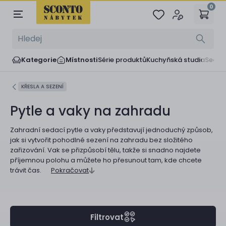
0
Kategorie
Místnosti
Série produktů
Kuchyňská studia
Sedač
KŘESLA A SEZENÍ
Pytle a vaky na zahradu
Zahradní sedací pytle a vaky představují jednoduchý způsob,
jak si vytvořit pohodlné sezení na zahradu bez složitého
zařizování. Vak se přizpůsobí tělu, takže si snadno najdete
příjemnou polohu a můžete ho přesunout tam, kde chcete
trávit čas.
Pokračovat
Filtrovat