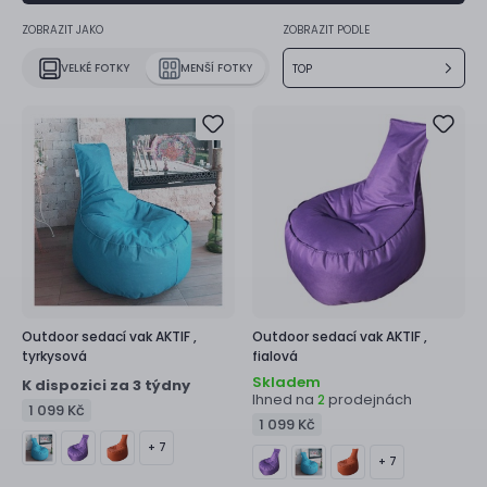
ZOBRAZIT JAKO
ZOBRAZIT PODLE
VELKÉ FOTKY
MENŠÍ FOTKY
TOP
Outdoor sedací vak
AKTIF ,
Outdoor sedací vak
AKTIF ,
tyrkysová
fialová
Skladem
K dispozici za 3 týdny
Ihned na
prodejnách
2
1 099 Kč
1 099 Kč
+ 7
+ 7