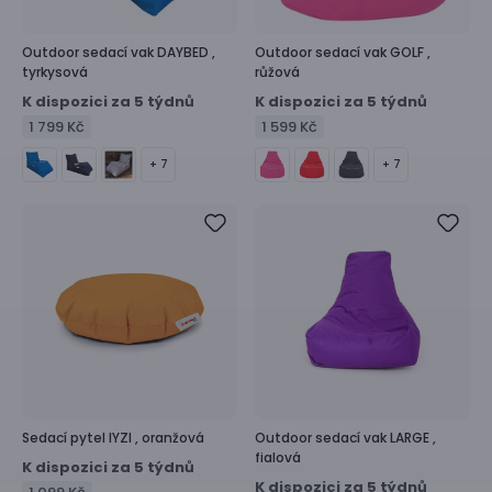
Outdoor sedací vak
DAYBED ,
Outdoor sedací vak
GOLF ,
tyrkysová
růžová
K dispozici za 5 týdnů
K dispozici za 5 týdnů
1 799 Kč
1 599 Kč
+ 7
+ 7
Sedací pytel
IYZI ,
oranžová
Outdoor sedací vak
LARGE ,
fialová
K dispozici za 5 týdnů
K dispozici za 5 týdnů