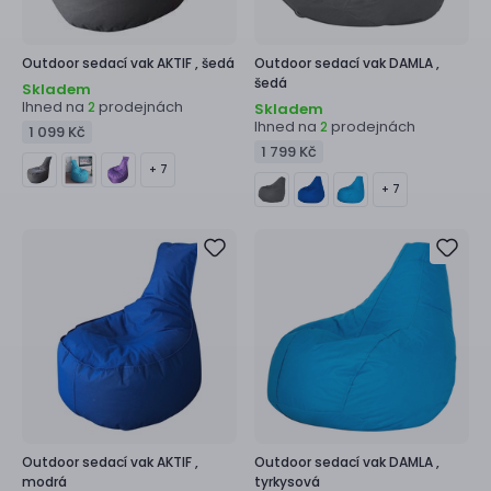
Outdoor sedací vak
AKTIF ,
šedá
Outdoor sedací vak
DAMLA ,
šedá
Skladem
Ihned na
prodejnách
2
Skladem
Ihned na
prodejnách
2
1 099 Kč
1 799 Kč
+ 7
+ 7
Outdoor sedací vak
AKTIF ,
Outdoor sedací vak
DAMLA ,
modrá
tyrkysová