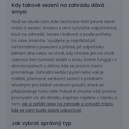
Kdy takové sezení na zahradu dává
smysl
Hodí se všude tam, kde nechcete řešit pevně dané
místo k sezení. Snadno s nimi vytvoříte odpočinkový
kout na zahradě, terase i balkoně a podle potřeby
ho zase změníte. Využijete je například při
neformálním posezení s přáteli, při odpočinku
během dne nebo ve chvíli, kdy chcete jen na chvíli
vypnout bez nutnosti sedět u stolu. Dobře fungují i v
domácnostech s dětmi, kde se prostor často
proměňuje. Zahradní sedací pytel nebo vak je
měkké, přenosné venkovní sezení s potahem
vhodným pro běžné venkovní použití, které se
přizpůsobuje tvaru těla. Pokud si chcete celý prostor
promyslet víc do detailu, inspiraci najdete v článku o
tom,
jak si zařídit relax na zahradě a vytvořit místo,
kde se vám bude dobře odpočívat
.
Jak vybrat správný typ