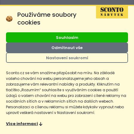
Potřebujete poradit?
Používáme soubory
celý týden včetně víkendů 8-18h
cookies
+420 220 804 804
Souhlasím
Odmítnout vše
O SCONTU
Nastavení soukromí
O nákupu
Sconto.cz se vám snažíme přizpůsobit na míru. Na základě
vašeho chování na webu personalizujeme jeho obsah a
Prodejny
zobrazujeme vám relevantní nabídky a produkty. Kliknutím na
tlačítko „Rozumím“ souhlasíte s využíváním cookies a použití
E-shop
údajů o vašem chování na webu pro zobrazení cílené reklamy na
sociálních sítích a v reklamních sítích na dalších webech.
Personalizaci a cílenou reklamu si můžete kdykoliv vypnout nebo
upravit veškerá nastavení v Nastavení soukromí.
SCONTO Nábytek, s.r.o. je součástí
mezinárodního řetězce, který provozuje
Více informací
obchodní domy
Hoeffner
a
Sconto
.