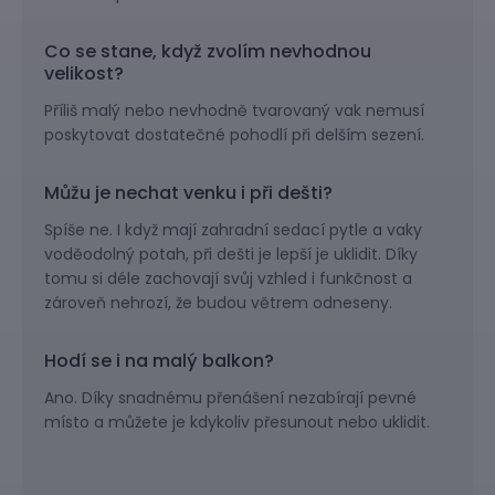
Co se stane, když zvolím nevhodnou
velikost?
Příliš malý nebo nevhodně tvarovaný vak nemusí
poskytovat dostatečné pohodlí při delším sezení.
Můžu je nechat venku i při dešti?
Spíše ne. I když mají zahradní sedací pytle a vaky
voděodolný potah, při dešti je lepší je uklidit. Díky
tomu si déle zachovají svůj vzhled i funkčnost a
zároveň nehrozí, že budou větrem odneseny.
Hodí se i na malý balkon?
Ano. Díky snadnému přenášení nezabírají pevné
místo a můžete je kdykoliv přesunout nebo uklidit.