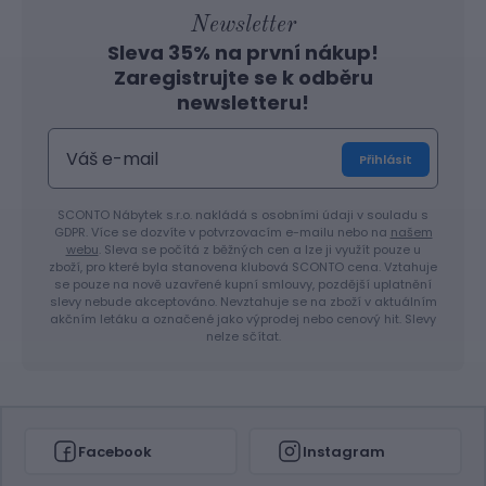
Newsletter
Sleva 35% na první nákup!
Zaregistrujte se k odběru
newsletteru!
Přihlásit
SCONTO Nábytek s.r.o. nakládá s osobními údaji v souladu s
GDPR. Více se dozvíte v potvrzovacím e-mailu nebo na
našem
webu
. Sleva se počítá z běžných cen a lze ji využít pouze u
zboží, pro které byla stanovena klubová SCONTO cena. Vztahuje
se pouze na nově uzavřené kupní smlouvy, pozdější uplatnění
slevy nebude akceptováno. Nevztahuje se na zboží v aktuálním
akčním letáku a označené jako výprodej nebo cenový hit. Slevy
nelze sčítat.
Facebook
Instagram