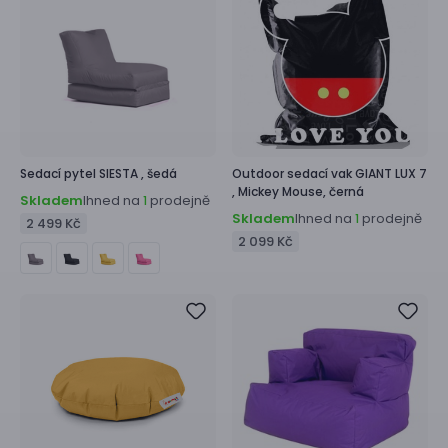
Sedací pytel
SIESTA ,
šedá
Outdoor sedací vak
GIANT LUX 7
,
Mickey Mouse, černá
Skladem
Ihned na
prodejně
1
Skladem
Ihned na
prodejně
1
2 499 Kč
2 099 Kč