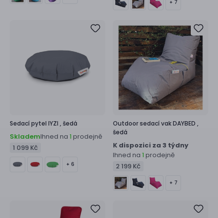
+ 7
Sedací pytel
IYZI ,
šedá
Outdoor sedací vak
DAYBED ,
šedá
Skladem
Ihned na
prodejně
1
K dispozici za 3 týdny
1 099 Kč
Ihned na
prodejně
1
+ 6
2 199 Kč
+ 7