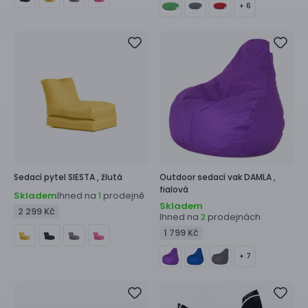
+ 6
Sedací pytel
SIESTA ,
žlutá
Outdoor sedací vak
DAMLA ,
fialová
Skladem
Ihned na
prodejně
1
Skladem
2 299 Kč
Ihned na
prodejnách
2
1 799 Kč
+ 7