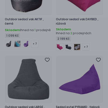
Outdoor sedací vak
AKTIF ,
Outdoor sedací vak
DAYBED ,
černá
růžová
Skladem
Skladem
Ihned na
prodejně
1
Ihned na
prodejnách
2
1 099 Kč
2 199 Kč
+ 7
+ 7
Outdoor sedací vak
LARGE ,
Sedací pytel
PYRAMID ,
fialová