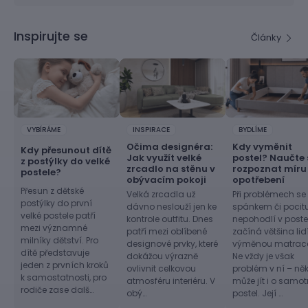
Inspirujte se
Články
VYBÍRÁME
INSPIRACE
BYDLÍME
Očima designéra:
Kdy vyměnit
Kdy přesunout dítě
Jak využít velké
postel? Naučte 
z postýlky do velké
zrcadlo na stěnu v
rozpoznat míru
postele?
obývacím pokoji
opotřebení
Přesun z dětské
Velká zrcadla už
Při problémech se
postýlky do první
dávno neslouží jen ke
spánkem či pocit
velké postele patří
kontrole outfitu. Dnes
nepohodlí v postel
mezi významné
patří mezi oblíbené
začíná většina lid
milníky dětství. Pro
designové prvky, které
výměnou matrac
dítě představuje
dokážou výrazně
Ne vždy je však
jeden z prvních kroků
ovlivnit celkovou
problém v ní – ně
k samostatnosti, pro
atmosféru interiéru. V
může jít i o samo
rodiče zase dalš…
obý…
postel. Její …