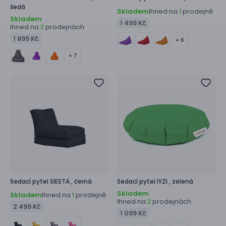
šedá
Skladem
Ihned na
prodejně
1
Skladem
1 499 Kč
Ihned na
prodejnách
2
1 899 Kč
+ 6
+ 7
Sedací pytel
SIESTA ,
černá
Sedací pytel
IYZI ,
zelená
Skladem
Skladem
Ihned na
prodejně
1
Ihned na
prodejnách
2
2 499 Kč
1 099 Kč