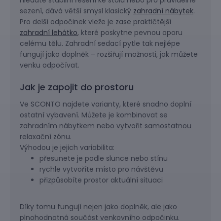
hledáte stabilní řešení ke stolu nebo pro pravidelné
sezení, dává větší smysl klasický
zahradní nábytek
.
Pro delší odpočinek vleže je zase praktičtější
zahradní lehátko
, které poskytne pevnou oporu
celému tělu. Zahradní sedací pytle tak nejlépe
fungují jako doplněk – rozšiřují možnosti, jak můžete
venku odpočívat.
Jak je zapojit do prostoru
Ve SCONTO najdete varianty, které snadno doplní
ostatní vybavení. Můžete je kombinovat se
zahradním nábytkem nebo vytvořit samostatnou
relaxační zónu.
Výhodou je jejich variabilita:
přesunete je podle slunce nebo stínu
rychle vytvoříte místo pro návštěvu
přizpůsobíte prostor aktuální situaci
Díky tomu fungují nejen jako doplněk, ale jako
plnohodnotná součást venkovního odpočinku.