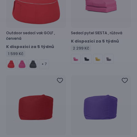
Outdoor sedací vak
GOLF ,
Sedací pytel
SIESTA ,
růžová
červená
K dispozici za 5 týdnů
K dispozici za 5 týdnů
2 299 Kč
1 599 Kč
+ 7