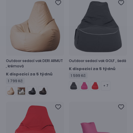
Outdoor sedací vak
DERI ARMUT
Outdoor sedací vak
GOLF ,
šedá
,
krémová
K dispozici za 5 týdnů
K dispozici za 5 týdnů
1 599 Kč
1 799 Kč
+ 7