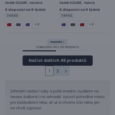
Sedák
SQUARE ,
červená
Sedák
SQUARE ,
fialová
K dispozici za 5 týdnů
K dispozici za 5 týdnů
749 Kč
749 Kč
+ 2
+ 2
NAHORU
ZOBRAZENO
48
Z 96 PRODUKTŮ
1
2
Zahradní sedací vaky a pytle snadno využijete na
terase, balkoně i na zahradě. Vytvoří pohodlné místo
pro každodenní relax, ať už si chcete číst nebo jen
na chvíli vypnout.