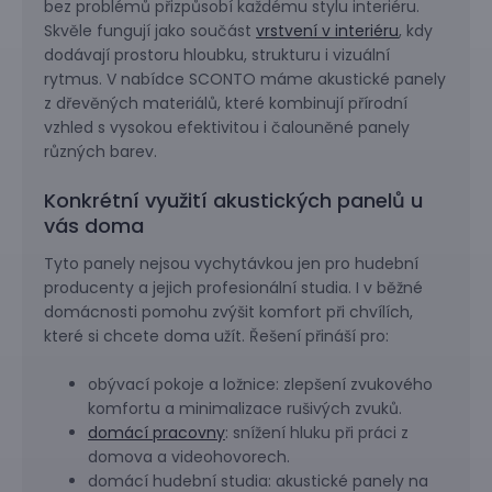
bez problémů přizpůsobí každému stylu interiéru.
Skvěle fungují jako součást
vrstvení v interiéru
, kdy
dodávají prostoru hloubku, strukturu i vizuální
rytmus. V nabídce SCONTO máme akustické panely
z dřevěných materiálů, které kombinují přírodní
vzhled s vysokou efektivitou i čalouněné panely
různých barev.
Konkrétní využití akustických panelů u
vás doma
Tyto panely nejsou vychytávkou jen pro hudební
producenty a jejich profesionální studia. I v běžné
domácnosti pomohu zvýšit komfort při chvílích,
které si chcete doma užít. Řešení přináší pro:
obývací pokoje a ložnice: zlepšení zvukového
komfortu a minimalizace rušivých zvuků.
domácí pracovny
: snížení hluku při práci z
domova a videohovorech.
domácí hudební studia: akustické panely na