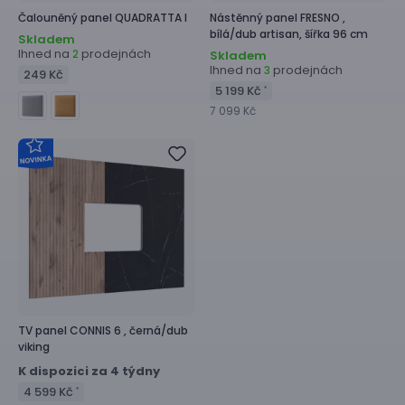
Čalouněný panel
QUADRATTA I
Nástěnný panel
FRESNO ,
bílá/dub artisan, šířka 96 cm
Skladem
Ihned na
prodejnách
2
Skladem
Ihned na
prodejnách
3
249 Kč
5 199 Kč
*
7 099 Kč
TV panel
CONNIS 6 ,
černá/dub
viking
K dispozici za 4 týdny
4 599 Kč
*