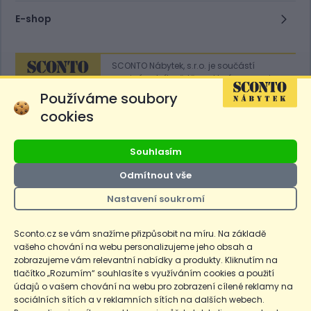
E-shop
SCONTO Nábytek, s.r.o. je součástí
mezinárodního řetězce, který provozuje
obchodní domy
Hoeffner
a
Sconto
.
Používáme soubory
cookies
Přejít na
Sconto.sk
Souhlasím
Odmítnout vše
Nastavení soukromí
Ceny produktů na e-shopu sconto.cz jsou označeny následovně. Běžná
cena je cena bez označení, *Cena pro členy SCONTO Clubu, **Akční
cena pro členy SCONTO Clubu, ***Akční cena, # Nejnižší cena za 30
Sconto.cz se vám snažíme přizpůsobit na míru. Na základě
dnů před prvním zlevněním. Dle zákona o ochraně spotřebitele §12a je
vašeho chování na webu personalizujeme jeho obsah a
uvedená Běžná cena současně i nejnižší za 30 dní, pokud není Nejnižší
Běžná cena za 30 dní uvedena samostatně na detailu produktu.
zobrazujeme vám relevantní nabídky a produkty. Kliknutím na
tlačítko „Rozumím“ souhlasíte s využíváním cookies a použití
údajů o vašem chování na webu pro zobrazení cílené reklamy na
Copyright
Ochrana osobních údajů
Cookies
Nastavení cookies
sociálních sítích a v reklamních sítích na dalších webech.