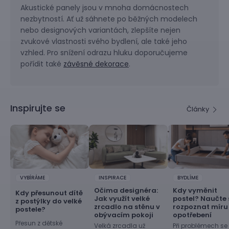
Akustické panely jsou v mnoha domácnostech
nezbytností. Ať už sáhnete po běžných modelech
nebo designových variantách, zlepšíte nejen
zvukové vlastnosti svého bydlení, ale také jeho
vzhled. Pro snížení odrazu hluku doporučujeme
pořídit také
závěsné dekorace
.
Inspirujte se
Články
VYBÍRÁME
INSPIRACE
BYDLÍME
Očima designéra:
Kdy vyměnit
Kdy přesunout dítě
Jak využít velké
postel? Naučte 
z postýlky do velké
zrcadlo na stěnu v
rozpoznat míru
postele?
obývacím pokoji
opotřebení
Přesun z dětské
Velká zrcadla už
Při problémech se