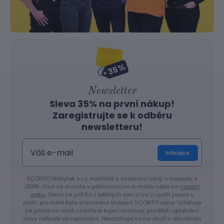
Newsletter
Sleva 35% na první nákup!
Zaregistrujte se k odběru
newsletteru!
Přihlásit
SCONTO Nábytek s.r.o. nakládá s osobními údaji v souladu s
GDPR. Více se dozvíte v potvrzovacím e-mailu nebo na
našem
webu
. Sleva se počítá z běžných cen a lze ji využít pouze u
zboží, pro které byla stanovena klubová SCONTO cena. Vztahuje
se pouze na nově uzavřené kupní smlouvy, pozdější uplatnění
slevy nebude akceptováno. Nevztahuje se na zboží v aktuálním