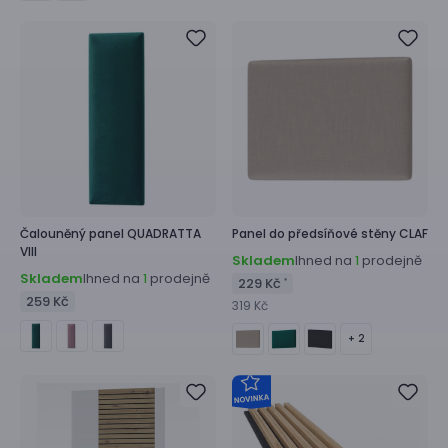
Čalouněný panel
QUADRATTA
Panel do předsíňové stěny
CLAF
VIII
Skladem
Ihned na
prodejně
1
Skladem
Ihned na
prodejně
1
229 Kč
*
259 Kč
319 Kč
+ 2