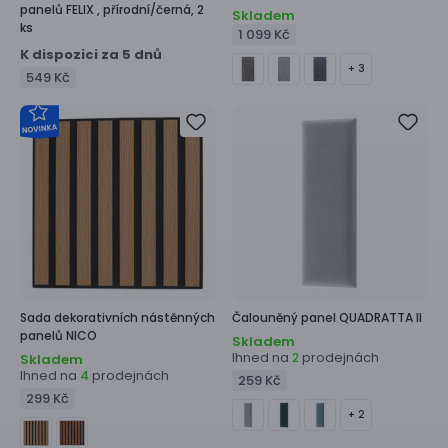
panelů
FELIX ,
přírodní/černá, 2
Skladem
ks
1 099 Kč
K dispozici za 5 dnů
+ 3
549 Kč
Sada dekorativních nástěnných
Čalouněný panel
QUADRATTA II
panelů
NICO
Skladem
Ihned na
prodejnách
2
Skladem
Ihned na
prodejnách
4
259 Kč
299 Kč
+ 2