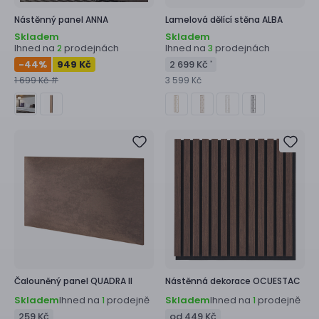
Nástěnný panel
ANNA
Lamelová dělící stěna
ALBA
Skladem
Skladem
Ihned na
prodejnách
Ihned na
prodejnách
2
3
-44
%
949 Kč
2 699 Kč
*
1 699 Kč #
3 599 Kč
Čalouněný panel
QUADRA II
Nástěnná dekorace
OCUESTAC
Skladem
Ihned na
prodejně
Skladem
Ihned na
prodejně
1
1
259 Kč
od 449 Kč