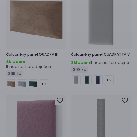
Čalouněný panel
QUADRA III
Čalouněný panel
QUADRATTA V
Skladem
Skladem
Ihned na
prodejně
1
Ihned na
prodejnách
2
309 Kč
369 Kč
+ 2
+ 4