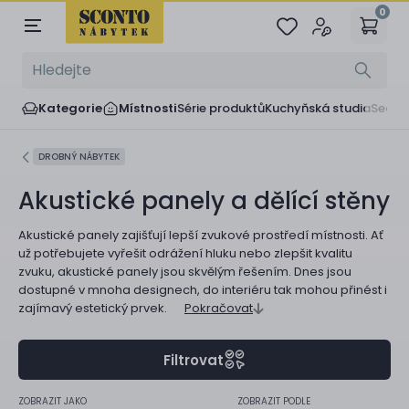
0
Kategorie
Místnosti
Série produktů
Kuchyňská studia
Sedač
DROBNÝ NÁBYTEK
Akustické panely a dělící stěny
Akustické panely zajišťují lepší zvukové prostředí místnosti. Ať
už potřebujete vyřešit odrážení hluku nebo zlepšit kvalitu
zvuku, akustické panely jsou skvělým řešením. Dnes jsou
dostupné v mnoha designech, do interiéru tak mohou přinést i
zajímavý estetický prvek.
Pokračovat
Filtrovat
ZOBRAZIT JAKO
ZOBRAZIT PODLE