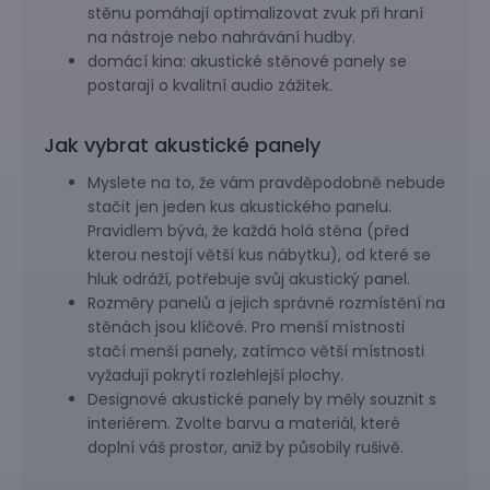
stěnu pomáhají optimalizovat zvuk při hraní
na nástroje nebo nahrávání hudby.
domácí kina: akustické stěnové panely se
postarají o kvalitní audio zážitek.
Jak vybrat akustické panely
Myslete na to, že vám pravděpodobně nebude
stačit jen jeden kus akustického panelu.
Pravidlem bývá, že každá holá stěna (před
kterou nestojí větší kus nábytku), od které se
hluk odráží, potřebuje svůj akustický panel.
Rozměry panelů a jejich správné rozmístění na
stěnách jsou klíčové. Pro menší místnosti
stačí menší panely, zatímco větší místnosti
vyžadují pokrytí rozlehlejší plochy.
Designové akustické panely by měly souznit s
interiérem. Zvolte barvu a materiál, které
doplní váš prostor, aniž by působily rušivě.