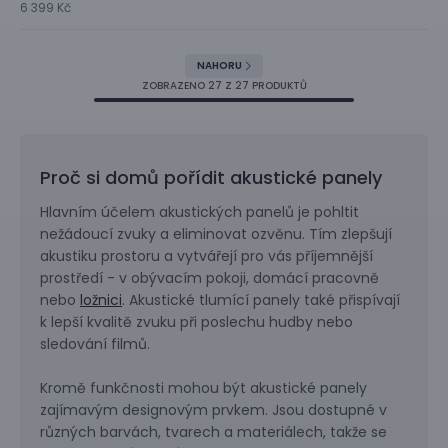
6 399 Kč
NAHORU
ZOBRAZENO
27
Z 27 PRODUKTŮ
Proč si domů pořídit akustické panely
Hlavním účelem akustických panelů je pohltit
nežádoucí zvuky a eliminovat ozvěnu. Tím zlepšují
akustiku prostoru a vytvářejí pro vás příjemnější
prostředí - v obývacím pokoji, domácí pracovně
nebo
ložnici
. Akustické tlumící panely také přispívají
k lepší kvalitě zvuku při poslechu hudby nebo
sledování filmů.
Kromě funkčnosti mohou být akustické panely
zajímavým designovým prvkem. Jsou dostupné v
různých barvách, tvarech a materiálech, takže se