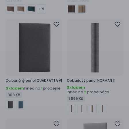
+ 4
Čalouněný panel
QUADRATTA VI
Obkladový panel
NORMAN II
Skladem
Skladem
Ihned na
prodejně
1
Ihned na
prodejnách
2
309 Kč
1 599 Kč