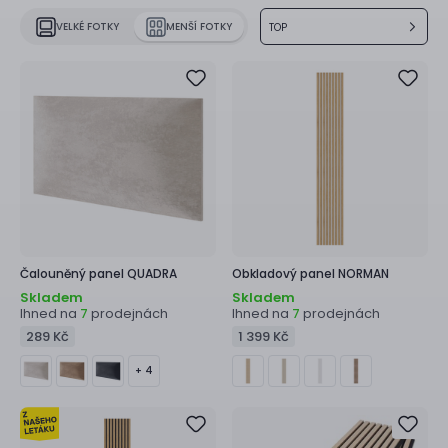
VELKÉ FOTKY
MENŠÍ FOTKY
TOP
Čalouněný panel
QUADRA
Obkladový panel
NORMAN
Skladem
Skladem
Ihned na
prodejnách
Ihned na
prodejnách
7
7
289 Kč
1 399 Kč
+ 4