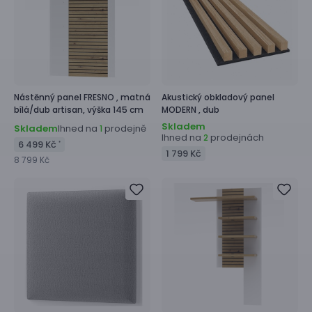
Nástěnný panel
FRESNO ,
matná
Akustický obkladový panel
bílá/dub artisan, výška 145 cm
MODERN ,
dub
Skladem
Skladem
Ihned na
prodejně
1
Ihned na
prodejnách
2
6 499 Kč
*
1 799 Kč
8 799 Kč