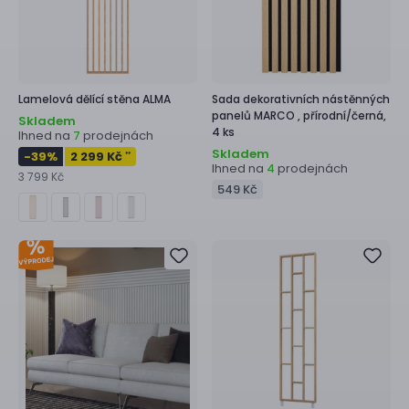
Lamelová dělící stěna
ALMA
Sada dekorativních nástěnných
panelů
MARCO ,
přírodní/černá,
Skladem
4 ks
Ihned na
prodejnách
7
Skladem
-39
%
2 299 Kč
**
Ihned na
prodejnách
4
3 799 Kč
549 Kč