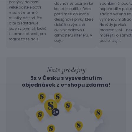
postýlky do první
dávno neslouží jen ke
spánkem či pocit
velké postele patří
kontrole outfitu. Dnes
nepohodlí v postel
mezi významné
patří mezi oblíbené
začíná většina lid
milníky dětství. Pro
designové prvky, které
výměnou matrac
dítě představuje
dokážou výrazně
Ne vždy je však
jeden z prvních kroků
ovlivnit celkovou
problém v ní – ně
k samostatnosti, pro
atmosféru interiéru. V
může jít i o samo
rodiče zase dalš…
obý…
postel. Její …
Naše prodejny
9x v Česku s vyzvednutím
objednávek z
e-shopu
zdarma!