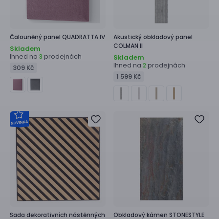
Čalouněný panel
QUADRATTA IV
Akustický obkladový panel
COLMAN II
Skladem
Ihned na
prodejnách
3
Skladem
Ihned na
prodejnách
2
309 Kč
1 599 Kč
Sada dekorativních nástěnných
Obkladový kámen
STONESTYLE