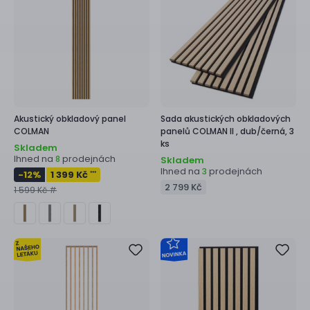
Akustický obkladový panel
Sada akustických obkladových
COLMAN
panelů
COLMAN II ,
dub/černá, 3
ks
Skladem
Ihned na
prodejnách
8
Skladem
Ihned na
prodejnách
3
-12
%
1 399 Kč
***
2 799 Kč
1 599 Kč #