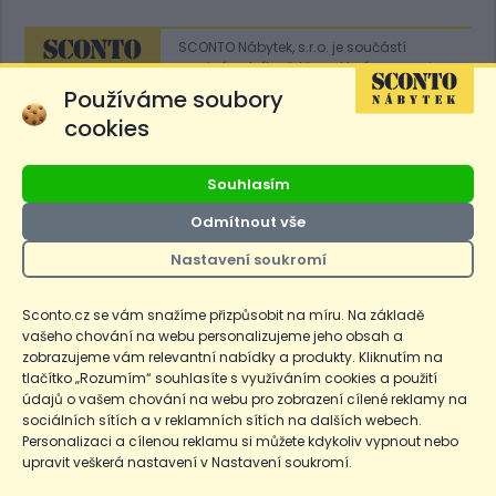
SCONTO Nábytek, s.r.o. je součástí
mezinárodního řetězce, který provozuje
obchodní domy
Hoeffner
a
Sconto
.
Používáme soubory
cookies
Přejít na
Sconto.sk
Souhlasím
Odmítnout vše
Nastavení soukromí
Ceny produktů na e-shopu sconto.cz jsou označeny následovně. Běžná
cena je cena bez označení, *Cena pro členy SCONTO Clubu, **Akční
cena pro členy SCONTO Clubu, ***Akční cena, # Nejnižší cena za 30
Sconto.cz se vám snažíme přizpůsobit na míru. Na základě
dnů před prvním zlevněním. Dle zákona o ochraně spotřebitele §12a je
vašeho chování na webu personalizujeme jeho obsah a
uvedená Běžná cena současně i nejnižší za 30 dní, pokud není Nejnižší
Běžná cena za 30 dní uvedena samostatně na detailu produktu.
zobrazujeme vám relevantní nabídky a produkty. Kliknutím na
tlačítko „Rozumím“ souhlasíte s využíváním cookies a použití
údajů o vašem chování na webu pro zobrazení cílené reklamy na
Copyright
Ochrana osobních údajů
Cookies
Nastavení cookies
sociálních sítích a v reklamních sítích na dalších webech.
Personalizaci a cílenou reklamu si můžete kdykoliv vypnout nebo
© 2026 SCONTO Nábytek s.r.o.
upravit veškerá nastavení v Nastavení soukromí.