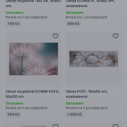
Obraz na plátně
TREE XIII ,
80x60
Obraz
FLOWER IV ,
60x60 cm,
cm
vícebarevná
Skladem
Skladem
Ihned na
prodejnách
Ihned na
prodejnách
3
2
759 Kč
899 Kč
Obraz na plátně
FLOWER XXXVI ,
Obraz
POSY ,
150x50 cm,
50x120 cm
vícebarevná
Skladem
Skladem
Ihned na
prodejnách
Ihned na
prodejnách
5
5
959 Kč
1 999 Kč