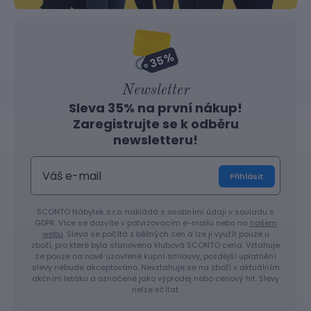
Newsletter
Sleva 35% na první nákup!
Zaregistrujte se k odběru
newsletteru!
Přihlásit
SCONTO Nábytek s.r.o. nakládá s osobními údaji v souladu s
GDPR. Více se dozvíte v potvrzovacím e-mailu nebo na
našem
webu
. Sleva se počítá z běžných cen a lze ji využít pouze u
zboží, pro které byla stanovena klubová SCONTO cena. Vztahuje
se pouze na nově uzavřené kupní smlouvy, pozdější uplatnění
slevy nebude akceptováno. Nevztahuje se na zboží v aktuálním
akčním letáku a označené jako výprodej nebo cenový hit. Slevy
nelze sčítat.