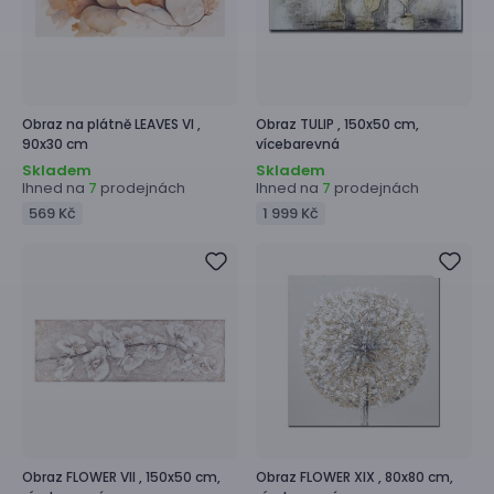
Obraz na plátně
LEAVES VI ,
Obraz
TULIP ,
150x50 cm,
90x30 cm
vícebarevná
Skladem
Skladem
Ihned na
prodejnách
Ihned na
prodejnách
7
7
569 Kč
1 999 Kč
Obraz
FLOWER VII ,
150x50 cm,
Obraz
FLOWER XIX ,
80x80 cm,