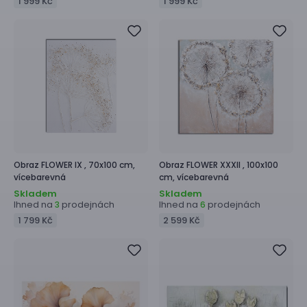
1 999 Kč
1 999 Kč
Obraz
FLOWER IX ,
70x100 cm,
Obraz
FLOWER XXXII ,
100x100
vícebarevná
cm, vícebarevná
Skladem
Skladem
Ihned na
prodejnách
Ihned na
prodejnách
3
6
1 799 Kč
2 599 Kč