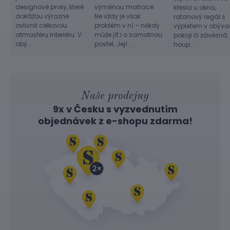
designové prvky, které
výměnou matrace.
křesla u okna,
dokážou výrazně
Ne vždy je však
ratanový regál s
ovlivnit celkovou
problém v ní – někdy
výpletem v obýv
atmosféru interiéru. V
může jít i o samotnou
pokoji či závěsná
obý…
postel. Její …
houp…
Naše prodejny
9x v Česku s vyzvednutím
objednávek z
e-shopu
zdarma!