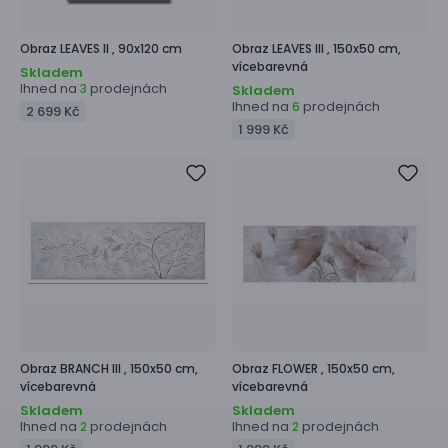
Obraz
LEAVES II ,
90x120 cm
Obraz
LEAVES III ,
150x50 cm,
vícebarevná
Skladem
Ihned na
prodejnách
3
Skladem
Ihned na
prodejnách
6
2 699 Kč
1 999 Kč
Obraz
BRANCH III ,
150x50 cm,
Obraz
FLOWER ,
150x50 cm,
vícebarevná
vícebarevná
Skladem
Skladem
Ihned na
prodejnách
Ihned na
prodejnách
2
2