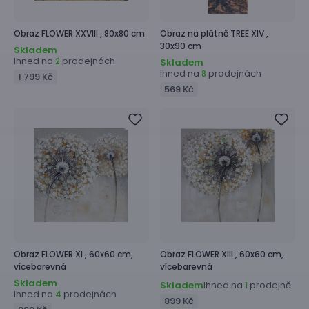
Obraz
FLOWER XXVIII ,
80x80 cm
Obraz na plátně
TREE XIV ,
30x90 cm
Skladem
Ihned na
prodejnách
2
Skladem
Ihned na
prodejnách
8
1 799 Kč
569 Kč
Obraz
FLOWER XI ,
60x60 cm,
Obraz
FLOWER XIII ,
60x60 cm,
vícebarevná
vícebarevná
Skladem
Skladem
Ihned na
prodejně
1
Ihned na
prodejnách
4
899 Kč