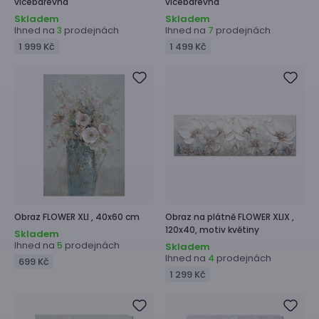
vícebarevná
vícebarevná
Skladem
Skladem
Ihned na
prodejnách
Ihned na
prodejnách
3
7
1 999 Kč
1 499 Kč
Obraz
FLOWER XLI ,
40x60 cm
Obraz na plátně
FLOWER XLIX ,
120x40, motiv květiny
Skladem
Ihned na
prodejnách
5
Skladem
Ihned na
prodejnách
4
699 Kč
1 299 Kč