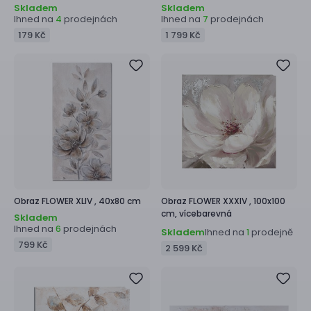
Skladem
Skladem
Ihned na
prodejnách
Ihned na
prodejnách
4
7
179 Kč
1 799 Kč
Obraz
FLOWER XLIV ,
40x80 cm
Obraz
FLOWER XXXIV ,
100x100
cm, vícebarevná
Skladem
Ihned na
prodejnách
6
Skladem
Ihned na
prodejně
1
799 Kč
2 599 Kč