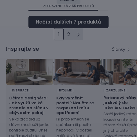
ZOBRAZENO
48
Z 55 PRODUKTŮ
1
2
Inspirujte se
Články
INSPIRACE
BYDLÍME
ZAŘIZUJEME
Ratanový náby
Očima designéra:
Kdy vyměnit
je skvělý do
Jak využít velké
postel? Naučte se
interiéru i exter
zrcadlo na stěnu v
rozpoznat míru
obývacím pokoji
opotřebení
Stačí jediný rata
Velká zrcadla už
Při problémech se
kousek a interiér
dávno neslouží jen ke
spánkem či pocitu
rázem získá úpln
kontrole outfitu. Dnes
nepohodlí v posteli
jiný charakter.
patří mezi oblíbené
začíná většina lidí
Stylová ratanová