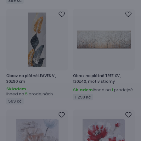
899 Kč
Obraz na plátně
LEAVES V ,
Obraz na plátně
TREE XV ,
30x90 cm
120x40, motiv stromy
Skladem
Skladem
Ihned na
prodejně
1
Ihned na
prodejnách
5
1 299 Kč
569 Kč