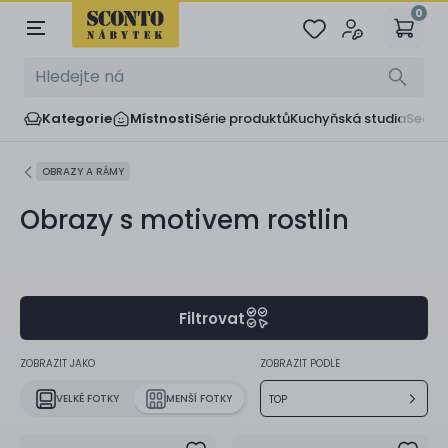
0
Kategorie
Místnosti
Série produktů
Kuchyňská studia
Sedač
OBRAZY A RÁMY
Obrazy s motivem rostlin
Filtrovat
ZOBRAZIT JAKO
ZOBRAZIT PODLE
VELKÉ FOTKY
MENŠÍ FOTKY
TOP