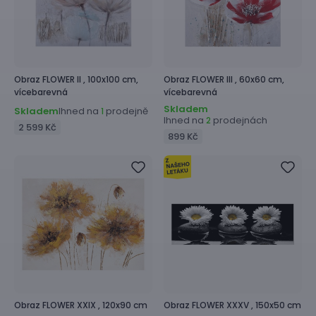
Obraz
FLOWER II ,
100x100 cm,
Obraz
FLOWER III ,
60x60 cm,
vícebarevná
vícebarevná
Skladem
Skladem
Ihned na
prodejně
1
Ihned na
prodejnách
2
2 599 Kč
899 Kč
Obraz
FLOWER XXIX ,
120x90 cm
Obraz
FLOWER XXXV ,
150x50 cm