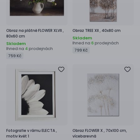
Obraz na plátně
FLOWER XLVII ,
Obraz
TREE XII ,
40x80 cm
80x60 cm
Skladem
Ihned na
prodejnách
6
Skladem
Ihned na
prodejnách
4
799 Kč
759 Kč
Fotografie v rámu
ELECTA ,
Obraz
FLOWER X ,
70x100 cm,
motiv květ 1
vícebarevná