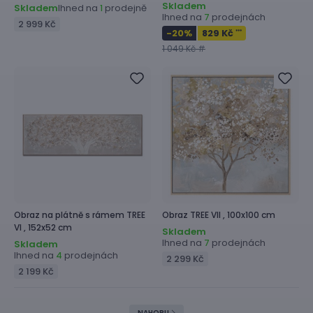
Skladem
Skladem
Ihned na
prodejně
1
Ihned na
prodejnách
7
2 999 Kč
-20
%
829 Kč
***
1 049 Kč #
Obraz na plátně s rámem
TREE
Obraz
TREE VII ,
100x100 cm
VI ,
152x52 cm
Skladem
Ihned na
prodejnách
7
Skladem
Ihned na
prodejnách
4
2 299 Kč
2 199 Kč
NAHORU