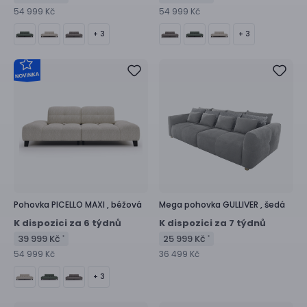
54 999 Kč
54 999 Kč
+ 3
+ 3
Pohovka
PICELLO MAXI ,
béžová
Mega pohovka
GULLIVER ,
šedá
K dispozici za 6 týdnů
K dispozici za 7 týdnů
39 999 Kč
25 999 Kč
*
*
54 999 Kč
36 499 Kč
+ 3