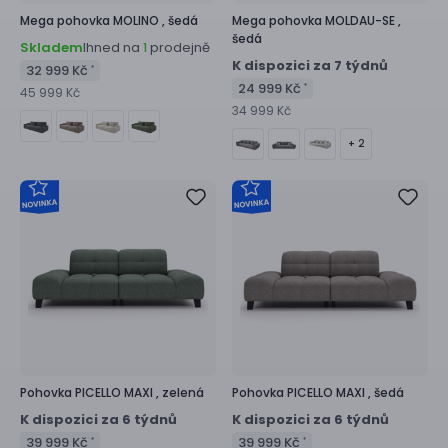
Mega pohovka
MOLINO ,
šedá
Mega pohovka
MOLDAU-SE ,
šedá
Skladem
Ihned na
prodejně
1
K dispozici za 7 týdnů
32 999 Kč
*
24 999 Kč
*
45 999 Kč
34 999 Kč
+ 2
Pohovka
PICELLO MAXI ,
zelená
Pohovka
PICELLO MAXI ,
šedá
K dispozici za 6 týdnů
K dispozici za 6 týdnů
39 999 Kč
39 999 Kč
*
*