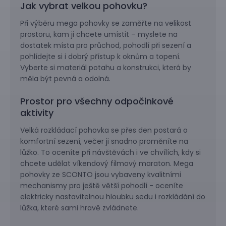
Jak vybrat velkou pohovku?
Při výběru mega pohovky se zaměřte na velikost
prostoru, kam ji chcete umístit – myslete na
dostatek místa pro průchod, pohodlí při sezení a
pohlídejte si i dobrý přístup k oknům a topení.
Vyberte si materiál potahu a konstrukci, která by
měla být pevná a odolná.
Prostor pro všechny odpočinkové
aktivity
Velká rozkládací pohovka se přes den postará o
komfortní sezení, večer ji snadno proměníte na
lůžko. To oceníte při návštěvách i ve chvílích, kdy si
chcete udělat víkendový filmový maraton. Mega
pohovky ze SCONTO jsou vybaveny kvalitními
mechanismy pro ještě větší pohodlí - oceníte
elektricky nastavitelnou hloubku sedu i rozkládání do
lůžka, které sami hravě zvládnete.