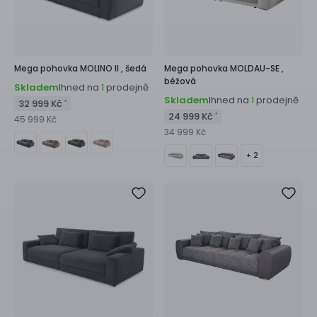
Mega pohovka
MOLINO II ,
šedá
Mega pohovka
MOLDAU-SE ,
béžová
Skladem
Ihned na
prodejně
1
Skladem
Ihned na
prodejně
1
32 999 Kč
*
24 999 Kč
*
45 999 Kč
34 999 Kč
+ 2