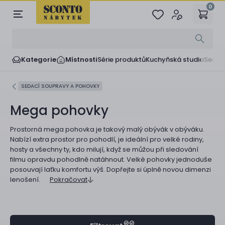
0
Kategorie
Místnosti
Série produktů
Kuchyňská studia
Sedač
SEDACÍ SOUPRAVY A POHOVKY
Mega pohovky
Prostorná mega pohovka je takový malý obývák v obýváku.
Nabízí extra prostor pro pohodlí, je ideální pro velké rodiny,
hosty a všechny ty, kdo milují, když se můžou při sledování
filmu opravdu pohodlně natáhnout. Velké pohovky jednoduše
posouvají laťku komfortu výš. Dopřejte si úplně novou dimenzi
lenošení.
Pokračovat