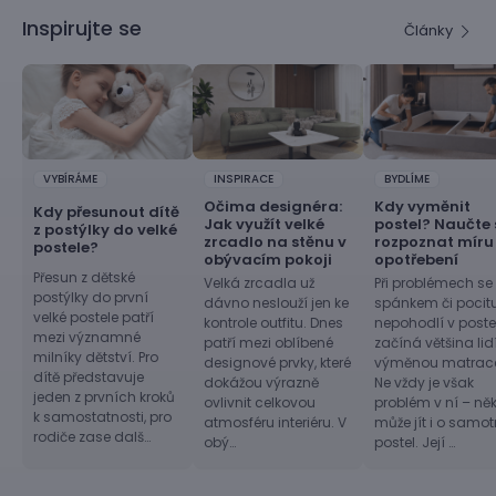
Inspirujte se
Články
VYBÍRÁME
INSPIRACE
BYDLÍME
Očima designéra:
Kdy vyměnit
Kdy přesunout dítě
Jak využít velké
postel? Naučte 
z postýlky do velké
zrcadlo na stěnu v
rozpoznat míru
postele?
obývacím pokoji
opotřebení
Přesun z dětské
Velká zrcadla už
Při problémech se
postýlky do první
dávno neslouží jen ke
spánkem či pocit
velké postele patří
kontrole outfitu. Dnes
nepohodlí v postel
mezi významné
patří mezi oblíbené
začíná většina lid
milníky dětství. Pro
designové prvky, které
výměnou matrac
dítě představuje
dokážou výrazně
Ne vždy je však
jeden z prvních kroků
ovlivnit celkovou
problém v ní – ně
k samostatnosti, pro
atmosféru interiéru. V
může jít i o samo
rodiče zase dalš…
obý…
postel. Její …