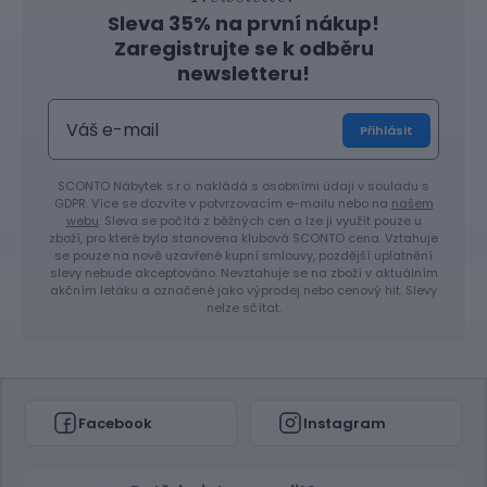
Sleva 35% na první nákup!
Zaregistrujte se k odběru
newsletteru!
Přihlásit
SCONTO Nábytek s.r.o. nakládá s osobními údaji v souladu s
GDPR. Více se dozvíte v potvrzovacím e-mailu nebo na
našem
webu
. Sleva se počítá z běžných cen a lze ji využít pouze u
zboží, pro které byla stanovena klubová SCONTO cena. Vztahuje
se pouze na nově uzavřené kupní smlouvy, pozdější uplatnění
slevy nebude akceptováno. Nevztahuje se na zboží v aktuálním
akčním letáku a označené jako výprodej nebo cenový hit. Slevy
nelze sčítat.
Facebook
Instagram