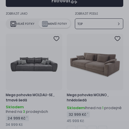
Filtrovat
ZOBRAZIT JAKO
ZOBRAZIT PODLE
VELKÉ FOTKY
MENŠÍ FOTKY
TOP
Mega pohovka
MOLDAU-SE ,
Mega pohovka
MOLINO ,
tmavě šedá
hnědošedá
Skladem
Skladem
Ihned na
prodejně
1
Ihned na
prodejnách
3
32 999 Kč
*
24 999 Kč
*
45 999 Kč
34 999 Kč