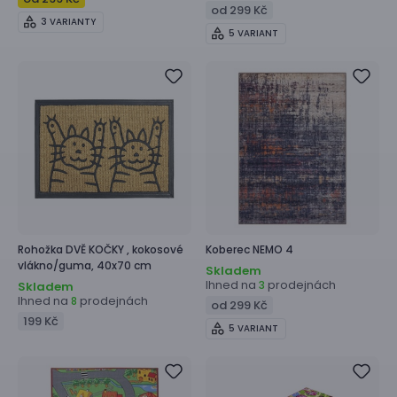
od 299 Kč
3 VARIANTY
5 VARIANT
Rohožka
DVĚ KOČKY ,
kokosové
Koberec
NEMO 4
vlákno/guma, 40x70 cm
Skladem
Ihned na
prodejnách
3
Skladem
Ihned na
prodejnách
8
od 299 Kč
199 Kč
5 VARIANT