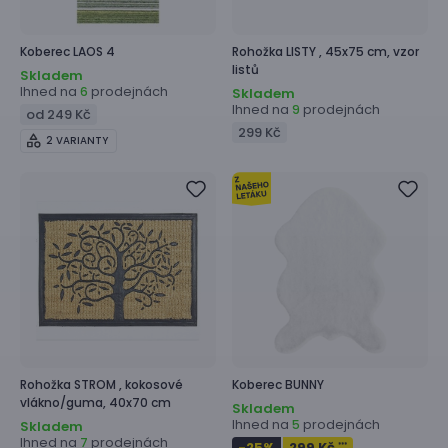
Koberec
LAOS 4
Rohožka
LISTY ,
45x75 cm, vzor
listů
Skladem
Ihned na
prodejnách
6
Skladem
Ihned na
prodejnách
9
od 249 Kč
299 Kč
2 VARIANTY
Rohožka
STROM ,
kokosové
Koberec
BUNNY
vlákno/guma, 40x70 cm
Skladem
Ihned na
prodejnách
5
Skladem
Ihned na
prodejnách
7
-25
%
299 Kč
***