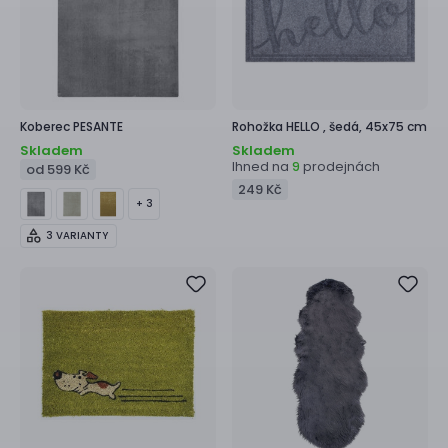
Koberec
PESANTE
Rohožka
HELLO ,
šedá, 45x75 cm
Skladem
Skladem
Ihned na
prodejnách
9
od 599 Kč
249 Kč
+ 3
3 VARIANTY