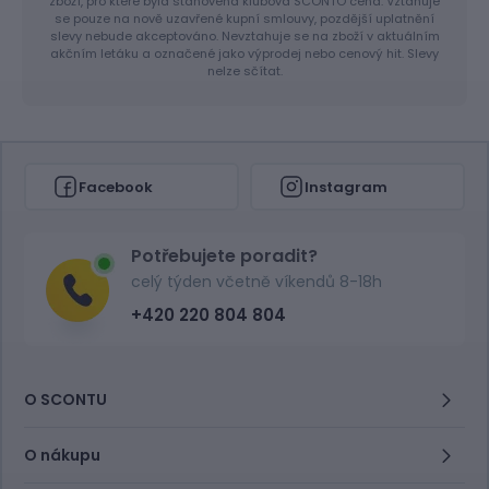
zboží, pro které byla stanovena klubová SCONTO cena. Vztahuje
se pouze na nově uzavřené kupní smlouvy, pozdější uplatnění
slevy nebude akceptováno. Nevztahuje se na zboží v aktuálním
akčním letáku a označené jako výprodej nebo cenový hit. Slevy
nelze sčítat.
Facebook
Instagram
Potřebujete poradit?
celý týden včetně víkendů 8-18h
+420 220 804 804
O SCONTU
O nákupu