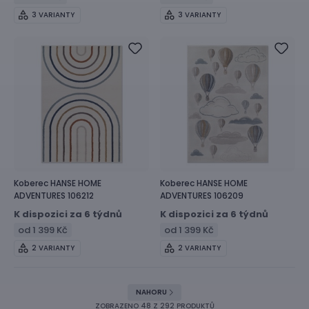
3 VARIANTY
3 VARIANTY
Koberec
HANSE HOME
Koberec
HANSE HOME
ADVENTURES 106212
ADVENTURES 106209
K dispozici za 6 týdnů
K dispozici za 6 týdnů
od 1 399 Kč
od 1 399 Kč
2 VARIANTY
2 VARIANTY
NAHORU
ZOBRAZENO
48
Z 292 PRODUKTŮ