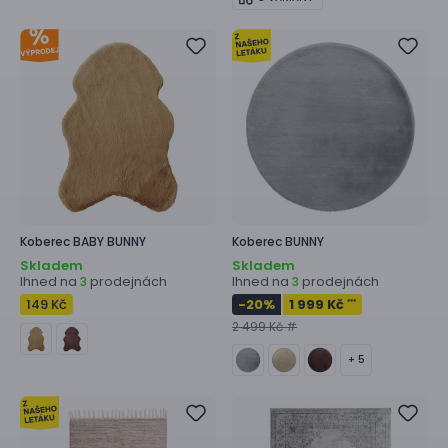
Koberec
BABY BUNNY
Koberec
BUNNY
Skladem
Skladem
Ihned na
prodejnách
Ihned na
prodejnách
3
3
149 Kč
-20
%
1 999 Kč
***
2 499 Kč #
+ 5