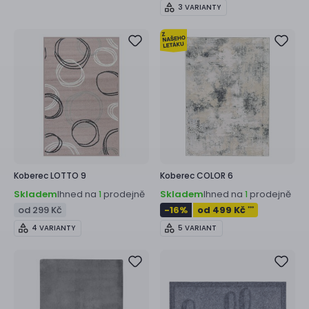
3 VARIANTY
Koberec
LOTTO 9
Koberec
COLOR 6
Skladem
Ihned na
prodejně
Skladem
Ihned na
prodejně
1
1
od 299 Kč
-16
%
od 499 Kč
***
4 VARIANTY
5 VARIANT