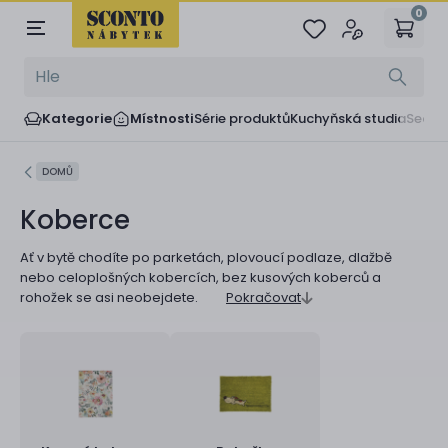
0
Kategorie
Místnosti
Série produktů
Kuchyňská studia
Sedač
DOMŮ
Koberce
Ať v bytě chodíte po parketách, plovoucí podlaze, dlažbě
nebo celoplošných kobercích, bez kusových koberců a
rohožek se asi neobejdete.
Pokračovat