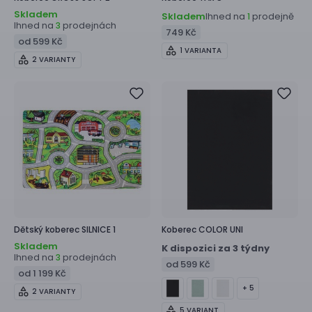
Skladem
Skladem
Ihned na
prodejně
1
Ihned na
prodejnách
3
749 Kč
od 599 Kč
1 VARIANTA
2 VARIANTY
Dětský koberec
SILNICE 1
Koberec
COLOR UNI
Skladem
K dispozici za 3 týdny
Ihned na
prodejnách
3
od 599 Kč
od 1 199 Kč
+ 5
2 VARIANTY
5 VARIANT