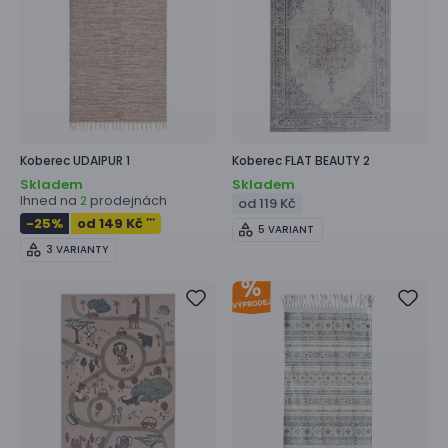
Koberec
UDAIPUR 1
Koberec
FLAT BEAUTY 2
Skladem
Skladem
Ihned na
prodejnách
2
od 119 Kč
-25
%
od 149 Kč
***
5 VARIANT
3 VARIANTY