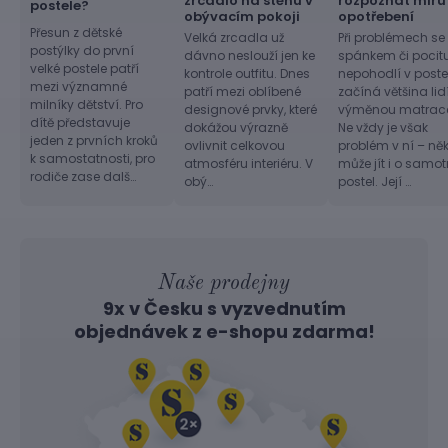
zrcadlo na stěnu v
rozpoznat míru
postele?
obývacím pokoji
opotřebení
Přesun z dětské
Velká zrcadla už
Při problémech se
postýlky do první
dávno neslouží jen ke
spánkem či pocit
velké postele patří
kontrole outfitu. Dnes
nepohodlí v postel
mezi významné
patří mezi oblíbené
začíná většina lid
milníky dětství. Pro
designové prvky, které
výměnou matrac
dítě představuje
dokážou výrazně
Ne vždy je však
jeden z prvních kroků
ovlivnit celkovou
problém v ní – ně
k samostatnosti, pro
atmosféru interiéru. V
může jít i o samo
rodiče zase dalš…
obý…
postel. Její …
Naše prodejny
9x v Česku s vyzvednutím
objednávek z
e-shopu
zdarma!