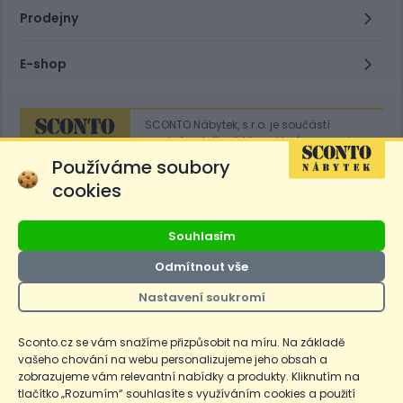
Prodejny
E-shop
SCONTO Nábytek, s.r.o. je součástí
mezinárodního řetězce, který provozuje
obchodní domy
Hoeffner
a
Sconto
.
Používáme soubory
cookies
Přejít na
Sconto.sk
Souhlasím
Odmítnout vše
Nastavení soukromí
Ceny produktů na e-shopu sconto.cz jsou označeny následovně. Běžná
cena je cena bez označení, *Cena pro členy SCONTO Clubu, **Akční
cena pro členy SCONTO Clubu, ***Akční cena, # Nejnižší cena za 30
Sconto.cz se vám snažíme přizpůsobit na míru. Na základě
dnů před prvním zlevněním. Dle zákona o ochraně spotřebitele §12a je
vašeho chování na webu personalizujeme jeho obsah a
uvedená Běžná cena současně i nejnižší za 30 dní, pokud není Nejnižší
Běžná cena za 30 dní uvedena samostatně na detailu produktu.
zobrazujeme vám relevantní nabídky a produkty. Kliknutím na
tlačítko „Rozumím“ souhlasíte s využíváním cookies a použití