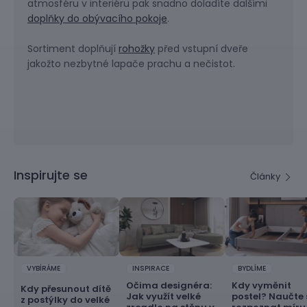
atmosféru v interiéru pak snadno doladíte dalšími
doplňky do obývacího pokoje
.
Sortiment doplňují
rohožky
před vstupní dveře
jakožto nezbytné lapače prachu a nečistot.
Inspirujte se
Články
VYBÍRÁME
INSPIRACE
BYDLÍME
Očima designéra:
Kdy vyměnit
Kdy přesunout dítě
Jak využít velké
postel? Naučte 
z postýlky do velké