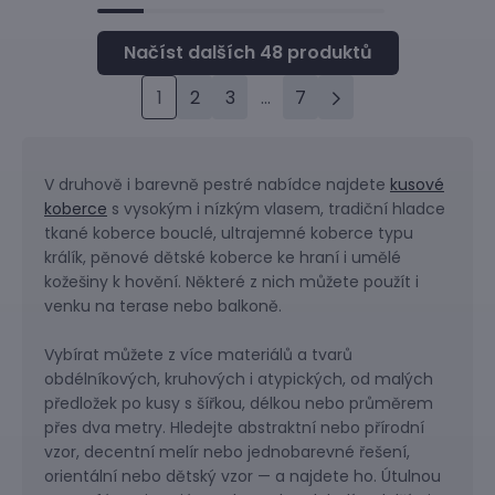
1
2
3
...
7
V druhově i barevně pestré nabídce najdete
kusové
koberce
s vysokým i nízkým vlasem, tradiční hladce
tkané koberce bouclé, ultrajemné koberce typu
králík, pěnové dětské koberce ke hraní i umělé
kožešiny k hovění. Některé z nich můžete použít i
venku na terase nebo balkoně.
Vybírat můžete z více materiálů a tvarů
obdélníkových, kruhových i atypických, od malých
předložek po kusy s šířkou, délkou nebo průměrem
přes dva metry. Hledejte abstraktní nebo přírodní
vzor, decentní melír nebo jednobarevné řešení,
orientální nebo dětský vzor — a najdete ho. Útulnou