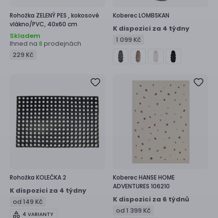
Rohožka
ZELENÝ PES ,
kokosové
Koberec
LOMBSKAN
vlákno/PVC, 40x60 cm
K dispozici za 4 týdny
Skladem
1 099 Kč
Ihned na
prodejnách
8
229 Kč
Rohožka
KOLEČKA 2
Koberec
HANSE HOME
ADVENTURES 106210
K dispozici za 4 týdny
K dispozici za 6 týdnů
od 149 Kč
od 1 399 Kč
4 VARIANTY