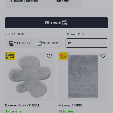
Kusové koberce
Rohožky
Filtrovat
ZOBRAZIT JAKO
ZOBRAZIT PODLE
VELKÉ FOTKY
MENŠÍ FOTKY
TOP
Koberec
BUNNY PUZZLE
Koberec
SPRING
Skladem
Skladem