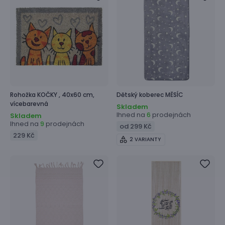
Rohožka
KOČKY ,
40x60 cm,
Dětský koberec
MĚSÍC
vícebarevná
Skladem
Ihned na
prodejnách
6
Skladem
Ihned na
prodejnách
9
od 299 Kč
229 Kč
2 VARIANTY