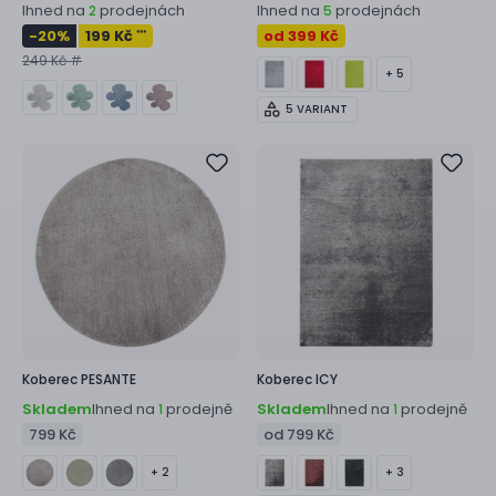
Ihned na
prodejnách
Ihned na
prodejnách
2
5
-20
%
199 Kč
od 399 Kč
***
249 Kč #
+ 5
5 VARIANT
Koberec
PESANTE
Koberec
ICY
Skladem
Ihned na
prodejně
Skladem
Ihned na
prodejně
1
1
799 Kč
od 799 Kč
+ 2
+ 3