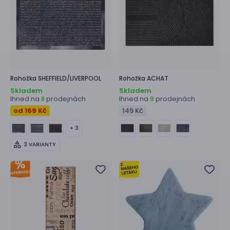
Rohožka
SHEFFIELD/LIVERPOOL
Rohožka
ACHAT
Skladem
Skladem
Ihned na
prodejnách
Ihned na
prodejnách
8
9
od 169 Kč
149 Kč
+ 3
3 VARIANTY