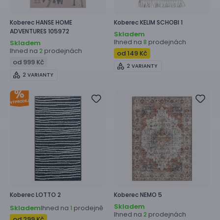
Koberec
HANSE HOME
Koberec
KELIM SCHOBI 1
ADVENTURES 105972
Skladem
Ihned na
prodejnách
8
Skladem
Ihned na
prodejnách
2
od 149 Kč
od 999 Kč
2 VARIANTY
2 VARIANTY
Koberec
LOTTO 2
Koberec
NEMO 5
Skladem
Skladem
Ihned na
prodejně
1
Ihned na
prodejnách
2
od 299 Kč