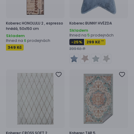
Koberec
HONOLULU 2 ,
espresso
Koberec
BUNNY HVĚZDA
hnědá, 50x150 cm
Skladem
Ihned na
prodejnách
5
Skladem
Ihned na
prodejnách
6
-25
%
299 Kč
***
349 Kč
399 Kč #
Koberec
CROSS SOFT 2
Koberec
TAR 5