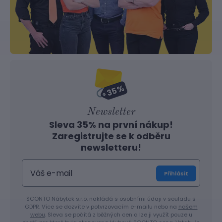
Newsletter
Sleva 35% na první nákup!
Zaregistrujte se k odběru
newsletteru!
Přihlásit
SCONTO Nábytek s.r.o. nakládá s osobními údaji v souladu s
GDPR. Více se dozvíte v potvrzovacím e-mailu nebo na
našem
webu
. Sleva se počítá z běžných cen a lze ji využít pouze u