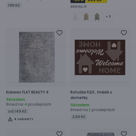
199 Kč
399 Kč #
+ 3
Koberec
FLAT BEAUTY 4
Rohožka
FLEX ,
hnědá s
domečky
Skladem
Ihned na
prodejnách
4
Skladem
Ihned na
prodejnách
2
od 149 Kč
249 Kč
4 VARIANTY