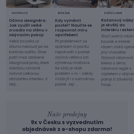
INSPIRACE
BYDLÍME
ZAŘIZUJEME
Ratanový náby
Očima designéra:
Kdy vyměnit
je skvělý do
Jak využít velké
postel? Naučte se
interiéru i exter
zrcadlo na stěnu v
rozpoznat míru
obývacím pokoji
opotřebení
Stačí jediný rata
Velká zrcadla už
Při problémech se
kousek a interiér
dávno neslouží jen ke
spánkem či pocitu
rázem získá úpln
kontrole outfitu. Dnes
nepohodlí v posteli
jiný charakter.
patří mezi oblíbené
začíná většina lidí
Stylová ratanová
designové prvky, které
výměnou matrace.
křesla u okna,
dokážou výrazně
Ne vždy je však
ratanový regál s
ovlivnit celkovou
problém v ní – někdy
výpletem v obýv
atmosféru interiéru. V
může jít i o samotnou
pokoji či závěsná
obý…
postel. Její …
houp…
Naše prodejny
9x v Česku s vyzvednutím
objednávek z
e-shopu
zdarma!