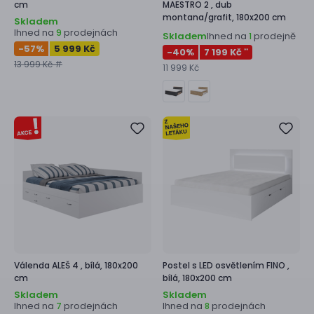
cm
MAESTRO 2 ,
dub
montana/grafit, 180x200 cm
Skladem
Ihned na
prodejnách
9
Skladem
Ihned na
prodejně
1
-57
%
5 999 Kč
-40
%
7 199 Kč
**
13 999 Kč #
11 999 Kč
Válenda
ALEŠ 4 ,
bílá, 180x200
Postel s LED osvětlením
FINO ,
cm
bílá, 180x200 cm
Skladem
Skladem
Ihned na
prodejnách
Ihned na
prodejnách
7
8