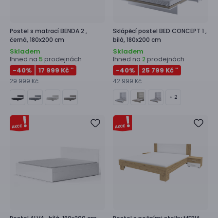
Postel s matrací
BENDA 2 ,
Sklápěcí postel
BED CONCEPT 1 ,
černá, 180x200 cm
bílá, 180x200 cm
Skladem
Skladem
Ihned na
prodejnách
Ihned na
prodejnách
5
2
-40
%
17 999 Kč
-40
%
25 799 Kč
**
**
29 999 Kč
42 999 Kč
+ 2