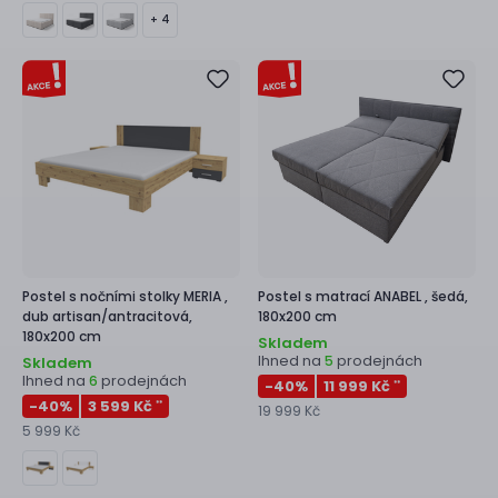
+ 4
Postel s nočními stolky
MERIA ,
Postel s matrací
ANABEL ,
šedá,
dub artisan/antracitová,
180x200 cm
180x200 cm
Skladem
Ihned na
prodejnách
5
Skladem
Ihned na
prodejnách
6
-40
%
11 999 Kč
**
-40
%
3 599 Kč
**
19 999 Kč
5 999 Kč