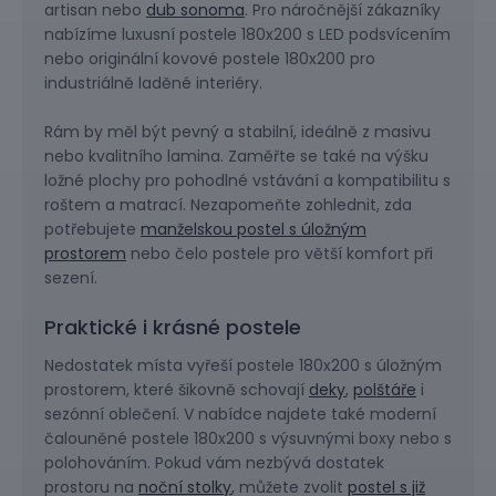
artisan nebo
dub sonoma
. Pro náročnější zákazníky
nabízíme luxusní postele 180x200 s LED podsvícením
nebo originální kovové postele 180x200 pro
industriálně laděné interiéry.
Rám by měl být pevný a stabilní, ideálně z masivu
nebo kvalitního lamina. Zaměřte se také na výšku
ložné plochy pro pohodlné vstávání a kompatibilitu s
roštem a matrací. Nezapomeňte zohlednit, zda
potřebujete
manželskou postel s úložným
prostorem
nebo čelo postele pro větší komfort při
sezení.
Praktické i krásné postele
Nedostatek místa vyřeší postele 180x200 s úložným
prostorem, které šikovně schovají
deky
,
polštáře
i
sezónní oblečení. V nabídce najdete také moderní
čalouněné postele 180x200 s výsuvnými boxy nebo s
polohováním. Pokud vám nezbývá dostatek
prostoru na
noční stolky
, můžete zvolit
postel s již