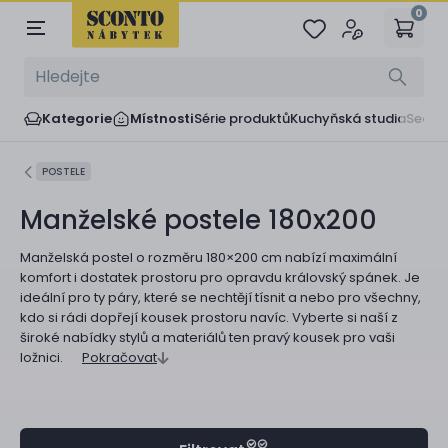
0
Kategorie
Místnosti
Série produktů
Kuchyňská studia
Sedač
POSTELE
Manželské postele 180x200
Manželská postel o rozměru 180×200 cm nabízí maximální
komfort i dostatek prostoru pro opravdu královský spánek. Je
ideální pro ty páry, které se nechtějí tísnit a nebo pro všechny,
kdo si rádi dopřejí kousek prostoru navíc. Vyberte si naší z
široké nabídky stylů a materiálů ten pravý kousek pro vaši
ložnici.
Pokračovat