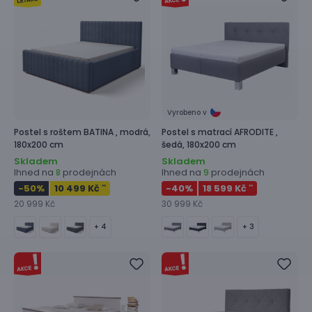
Vyrobeno v
Postel s roštem
BATINA ,
modrá,
Postel s matrací
AFRODITE ,
180x200 cm
šedá, 180x200 cm
Skladem
Skladem
Ihned na
prodejnách
Ihned na
prodejnách
8
9
-50
%
10 499 Kč
-40
%
18 599 Kč
**
**
20 999 Kč
30 999 Kč
+ 4
+ 3