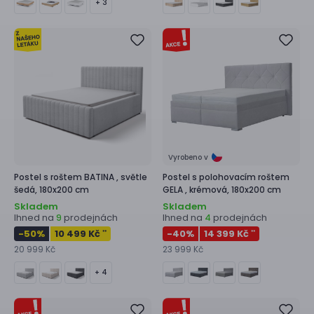
+ 3
Vyrobeno v
Postel s roštem
BATINA ,
světle
Postel s polohovacím roštem
šedá, 180x200 cm
GELA ,
krémová, 180x200 cm
Skladem
Skladem
Ihned na
prodejnách
Ihned na
prodejnách
9
4
-50
%
10 499 Kč
-40
%
14 399 Kč
**
**
20 999 Kč
23 999 Kč
+ 4