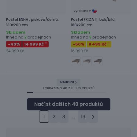
Vyrobeno v
Postel
ENNA ,
písková/černá,
Postel
FRIDA II ,
buk/bílá,
180x200 cm
180x200 cm
Skladem
Skladem
Ihned na
prodejnách
Ihned na
prodejnách
2
8
-40
%
14 999 Kč
-50
%
8 499 Kč
**
**
24 999 Kč
16 999 Kč
NAHORU
ZOBRAZENO
48
Z 613 PRODUKTŮ
1
2
3
...
13