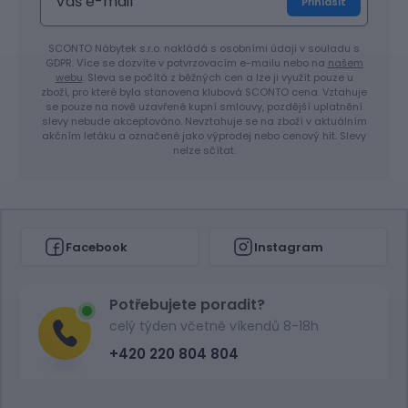
Přihlásit
SCONTO Nábytek s.r.o. nakládá s osobními údaji v souladu s
GDPR. Více se dozvíte v potvrzovacím e-mailu nebo na
našem
webu
. Sleva se počítá z běžných cen a lze ji využít pouze u
zboží, pro které byla stanovena klubová SCONTO cena. Vztahuje
se pouze na nově uzavřené kupní smlouvy, pozdější uplatnění
slevy nebude akceptováno. Nevztahuje se na zboží v aktuálním
akčním letáku a označené jako výprodej nebo cenový hit. Slevy
nelze sčítat.
Facebook
Instagram
Potřebujete poradit?
celý týden včetně víkendů 8-18h
+420 220 804 804