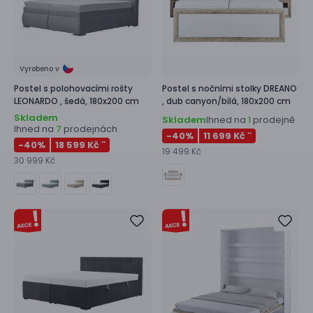
Vyrobeno v
Postel s polohovacími rošty
Postel s nočními stolky
DREANO
LEONARDO ,
šedá, 180x200 cm
,
dub canyon/bílá, 180x200 cm
Skladem
Skladem
Ihned na
prodejně
1
Ihned na
prodejnách
7
-40
%
11 699 Kč
**
-40
%
18 599 Kč
**
19 499 Kč
30 999 Kč