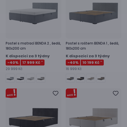
Postel s matrací
BENDA 2 ,
šedá,
Postel s roštem
BENDA 1 ,
šedá,
180x200 cm
180x200 cm
K dispozici za 3 týdny
K dispozici za 3 týdny
-40
%
17 999 Kč
-40
%
10 199 Kč
**
**
29 999 Kč
16 999 Kč