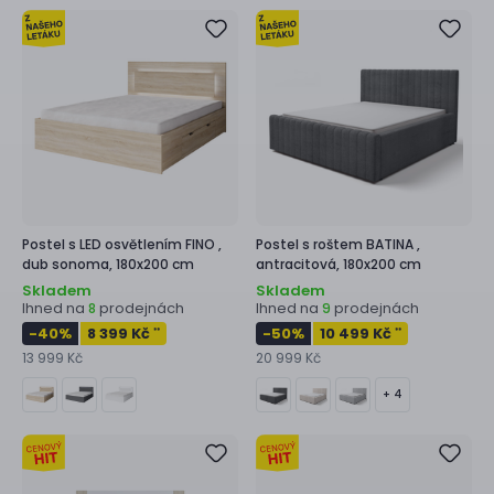
Postel s LED osvětlením
FINO ,
Postel s roštem
BATINA ,
dub sonoma, 180x200 cm
antracitová, 180x200 cm
Skladem
Skladem
Ihned na
prodejnách
Ihned na
prodejnách
8
9
-40
%
8 399 Kč
-50
%
10 499 Kč
**
**
13 999 Kč
20 999 Kč
+ 4