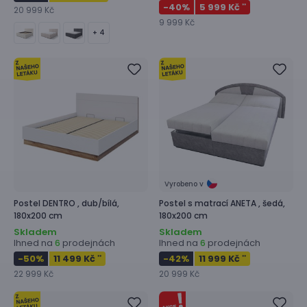
-40
%
5 999 Kč
**
20 999 Kč
9 999 Kč
+ 4
Vyrobeno v
Postel
DENTRO ,
dub/bílá,
Postel s matrací
ANETA ,
šedá,
180x200 cm
180x200 cm
Skladem
Skladem
Ihned na
prodejnách
Ihned na
prodejnách
6
6
-50
%
11 499 Kč
-42
%
11 999 Kč
**
**
22 999 Kč
20 999 Kč