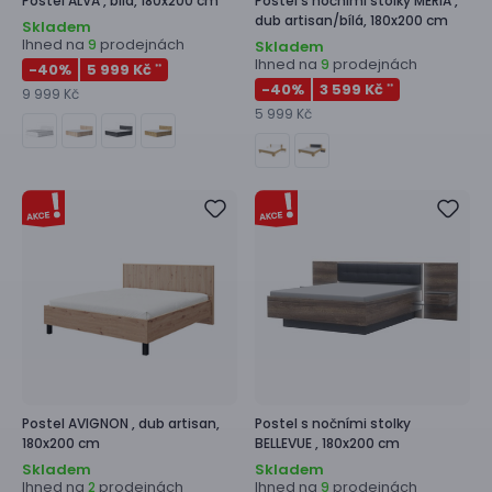
Postel
ALVA ,
bílá, 180x200 cm
Postel s nočními stolky
MERIA ,
dub artisan/bílá, 180x200 cm
Skladem
Ihned na
prodejnách
9
Skladem
Ihned na
prodejnách
9
-40
%
5 999 Kč
**
-40
%
3 599 Kč
**
9 999 Kč
5 999 Kč
Postel
AVIGNON ,
dub artisan,
Postel s nočními stolky
180x200 cm
BELLEVUE ,
180x200 cm
Skladem
Skladem
Ihned na
prodejnách
Ihned na
prodejnách
2
9