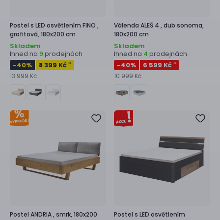
Postel s LED osvětlením
FINO ,
Válenda
ALEŠ 4 ,
dub sonoma,
grafitová, 180x200 cm
180x200 cm
Skladem
Skladem
Ihned na
prodejnách
Ihned na
prodejnách
9
4
-40
%
8 399 Kč
-40
%
6 599 Kč
**
**
13 999 Kč
10 999 Kč
Postel
ANDRIA ,
smrk, 180x200
Postel s LED osvětlením