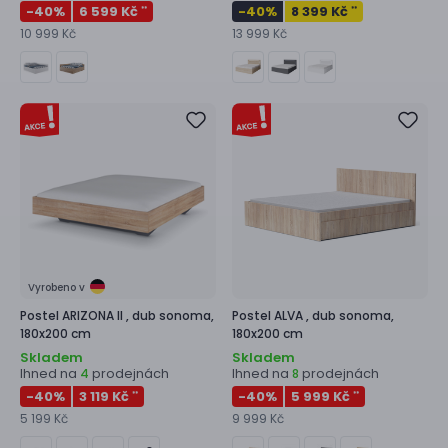
-40
%
6 599 Kč
-40
%
8 399 Kč
**
**
10 999 Kč
13 999 Kč
Vyrobeno v
Postel
ARIZONA II ,
dub sonoma,
Postel
ALVA ,
dub sonoma,
180x200 cm
180x200 cm
Skladem
Skladem
Ihned na
prodejnách
Ihned na
prodejnách
4
8
-40
%
3 119 Kč
-40
%
5 999 Kč
**
**
5 199 Kč
9 999 Kč