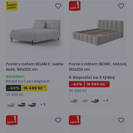
Postel s roštem
BELANI II ,
světle
Postel s roštem
SEDRIK ,
béžová,
šedá, 180x200 cm
180x200 cm
Skladem
K dispozici za 3 týdny
Ihned na
prodejnách
5
-40
%
18 599 Kč
**
-40
%
15 499 Kč
**
30 999 Kč
25 999 Kč
+ 4
+ 2