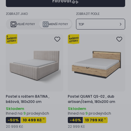
Filtrovat
ZOBRAZIT JAKO
ZOBRAZIT PODLE
VELKÉ FOTKY
MENŠÍ FOTKY
TOP
Postel s roštem
BATINA ,
Postel
QUANT QS-02 ,
dub
béžová, 180x200 cm
artisan/černá, 180x200 cm
Skladem
Skladem
Ihned na
prodejnách
Ihned na
prodejnách
9
9
-50
%
10 499 Kč
-40
%
13 799 Kč
**
**
20 999 Kč
22 999 Kč