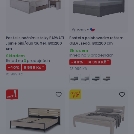
Vyrobeno v
Postel s nočními stolky
PARVATI
Postel s polohovacím roštem
,
pinie bílá/dub truffel, 180x200
GELA ,
šedá, 180x200 cm
cm
Skladem
Ihned na
prodejnách
9
Skladem
Ihned na
prodejnách
3
-40
%
14 399 Kč
**
-40
%
9 599 Kč
**
23 999 Kč
15 999 Kč