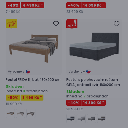
-40
%
4 499 Kč
-40
%
14 099 Kč
**
**
7 499 Kč
23 499 Kč
Vyrobeno v
Vyrobeno v
Postel
FRIDA II ,
buk, 180x200 cm
Postel s polohovacím roštem
GELA ,
antracitová, 180x200 cm
Skladem
Ihned na
prodejnách
8
Skladem
Ihned na
prodejnách
7
-50
%
8 499 Kč
**
-40
%
14 399 Kč
**
16 999 Kč
23 999 Kč