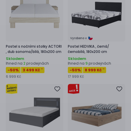
Vyrobeno v
Postel s nočními stolky
ACTORI
Postel
HEDVIKA ,
černá/
,
dub sonoma/bílá, 180x200 cm
černobílá, 180x200 cm
Skladem
Skladem
Ihned na
prodejnách
Ihned na
prodejnách
2
9
-50
%
3 499 Kč
-50
%
8 999 Kč
**
**
6 999 Kč
17 999 Kč