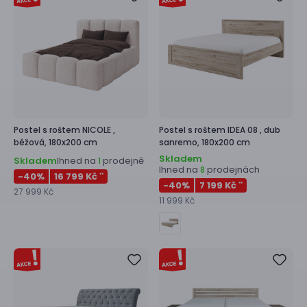
Postel s roštem
NICOLE ,
Postel s roštem
IDEA 08 ,
dub
béžová, 180x200 cm
sanremo, 180x200 cm
Skladem
Skladem
Ihned na
prodejně
1
Ihned na
prodejnách
8
-40
%
16 799 Kč
**
-40
%
7 199 Kč
**
27 999 Kč
11 999 Kč