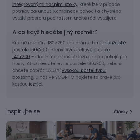
integrovanými nočními stolky
, které lze v případě
potřeby zasunout. Kombinace pohodlí a chytrého
využití prostoru pod roštem určitě rádi využijete.
A co když hledáte jiný rozměr?
Kromě rozměru 180×200 cm máme také
manželské
postele 160x200
i menší
dvoulůžkové postele
140x200
– ideální do menších ložnic nebo pokojů pro
hosty. Ať už hledáte levné postele 180x200, nebo si
chcete dopřát luxusní
vysokou postel typu
boxspring
, u nás ve SCONTO najdete to pravé pro
každou
ložnici
.
Inspirujte se
Články