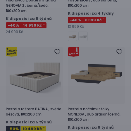
Polohovací postel s matrací
Postel
MONS ,
dub sonoma,
GENOVIA 2 ,
černá/šedá,
180x200 cm
180x200 cm
K dispozici za 4 týdny
K dispozici za 5 týdnů
-40
%
8 399 Kč
**
-40
%
14 999 Kč
**
13 999 Kč
24 999 Kč
Postel s roštem
BATINA ,
světle
Postel s nočními stolky
béžová, 180x200 cm
MONESSA ,
dub artisan/černá,
180x200 cm
K dispozici za 5 týdnů
K dispozici za 6 týdnů
-50
%
10 499 Kč
**