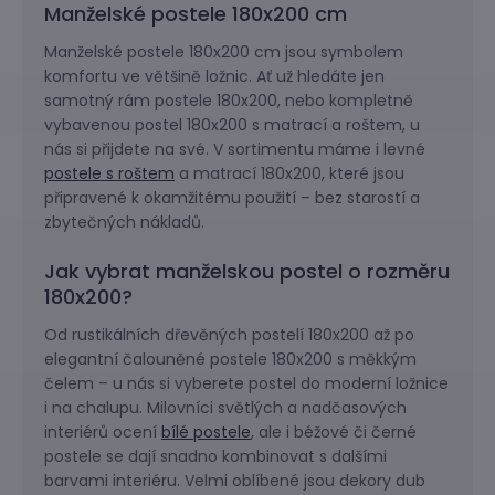
Manželské postele 180x200 cm
Manželské postele 180x200 cm jsou symbolem
komfortu ve většině ložnic. Ať už hledáte jen
samotný rám postele 180x200, nebo kompletně
vybavenou postel 180x200 s matrací a roštem, u
nás si přijdete na své. V sortimentu máme i levné
postele s roštem
a matrací 180x200, které jsou
připravené k okamžitému použití – bez starostí a
zbytečných nákladů.
Jak vybrat manželskou postel o rozměru
180x200?
Od rustikálních dřevěných postelí 180x200 až po
elegantní čalouněné postele 180x200 s měkkým
čelem – u nás si vyberete postel do moderní ložnice
i na chalupu. Milovníci světlých a nadčasových
interiérů ocení
bílé postele
, ale i béžové či černé
postele se dají snadno kombinovat s dalšími
barvami interiéru. Velmi oblíbené jsou dekory dub