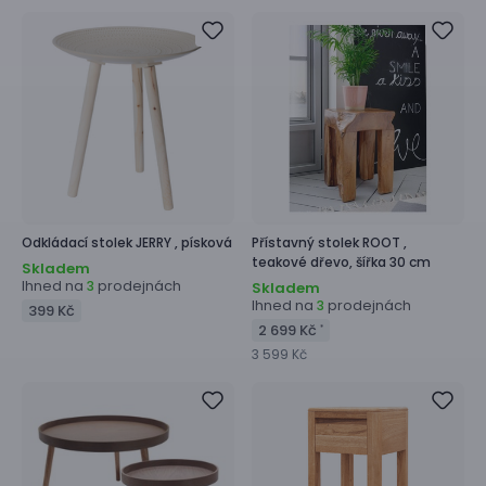
Odkládací stolek
JERRY ,
písková
Přístavný stolek
ROOT ,
teakové dřevo, šířka 30 cm
Skladem
Ihned na
prodejnách
3
Skladem
Ihned na
prodejnách
3
399 Kč
2 699 Kč
*
3 599 Kč