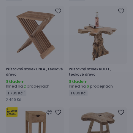
Přístavný stolek
LINEA ,
teakové
Přístavný stolek
ROOT ,
dřevo
teakové dřevo
Skladem
Skladem
Ihned na
prodejnách
Ihned na
prodejnách
2
6
1 799 Kč
1 899 Kč
*
2 499 Kč