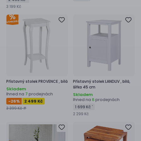
3 199 Kč
Přístavný stolek
PROVENCE ,
bílá
Přístavný stolek
LANDLIV ,
bílá,
šířka 45 cm
Skladem
Ihned na
prodejnách
7
Skladem
Ihned na
prodejnách
6
-26
%
2 499 Kč
1 699 Kč
*
3 399 Kč #
2 299 Kč