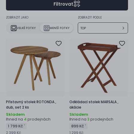
Filtrovat
ZOBRAZIT JAKO
ZOBRAZIT PODLE
VELKÉ FOTKY
MENŠÍ FOTKY
TOP
Přístavný stolek
ROTONDA ,
Odkládací stolek
MARSALA ,
dub, set 2 ks
akácie
Skladem
Skladem
Ihned na
prodejnách
Ihned na
prodejnách
4
3
1 799 Kč
899 Kč
*
*
2 399 Kč
1 299 Kč