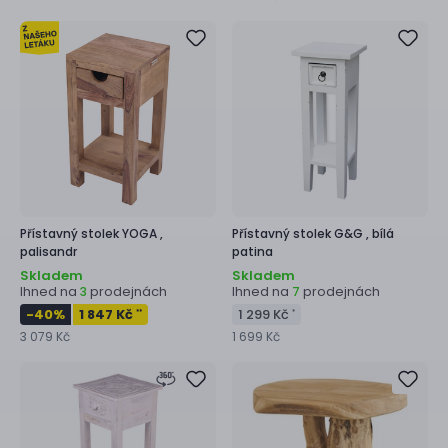
Přístavný stolek
YOGA ,
Přístavný stolek
G&G ,
bílá
palisandr
patina
Skladem
Skladem
Ihned na
prodejnách
Ihned na
prodejnách
3
7
-40
%
1 847 Kč
1 299 Kč
**
*
3 079 Kč
1 699 Kč