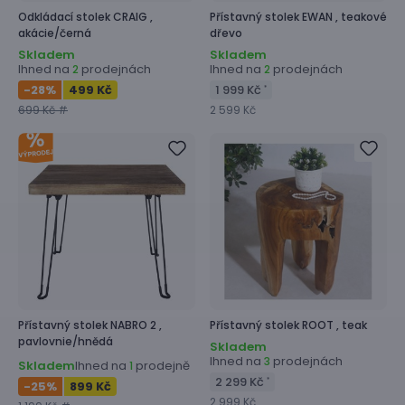
Odkládací stolek
CRAIG ,
Přístavný stolek
EWAN ,
teakové
akácie/černá
dřevo
Skladem
Skladem
Ihned na
prodejnách
Ihned na
prodejnách
2
2
-28
%
499 Kč
1 999 Kč
*
699 Kč #
2 599 Kč
Přístavný stolek
NABRO 2 ,
Přístavný stolek
ROOT ,
teak
pavlovnie/hnědá
Skladem
Ihned na
prodejnách
3
Skladem
Ihned na
prodejně
1
2 299 Kč
*
-25
%
899 Kč
2 999 Kč