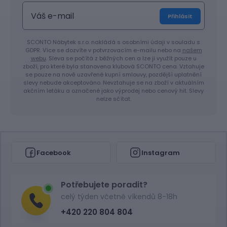
Přihlásit
SCONTO Nábytek s.r.o. nakládá s osobními údaji v souladu s
GDPR. Více se dozvíte v potvrzovacím e-mailu nebo na
našem
webu
. Sleva se počítá z běžných cen a lze ji využít pouze u
zboží, pro které byla stanovena klubová SCONTO cena. Vztahuje
se pouze na nově uzavřené kupní smlouvy, pozdější uplatnění
slevy nebude akceptováno. Nevztahuje se na zboží v aktuálním
akčním letáku a označené jako výprodej nebo cenový hit. Slevy
nelze sčítat.
Facebook
Instagram
Potřebujete poradit?
celý týden včetně víkendů 8-18h
+420 220 804 804