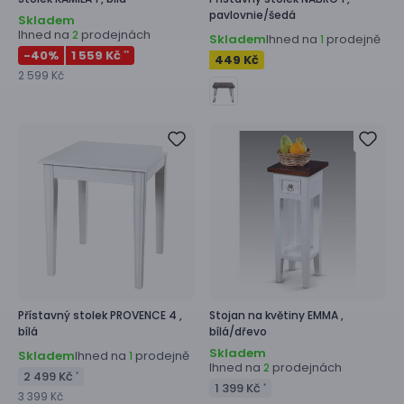
pavlovnie/šedá
Skladem
Ihned na
prodejnách
2
Skladem
Ihned na
prodejně
1
-40
%
1 559 Kč
**
449 Kč
2 599 Kč
Přístavný stolek
PROVENCE 4 ,
Stojan na květiny
EMMA ,
bílá
bílá/dřevo
Skladem
Skladem
Ihned na
prodejně
1
Ihned na
prodejnách
2
2 499 Kč
*
1 399 Kč
*
3 399 Kč