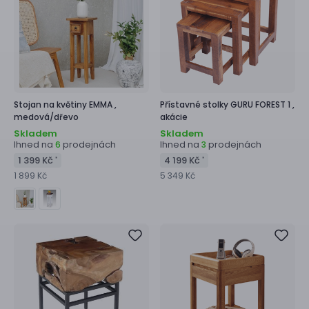
Stojan na květiny
EMMA ,
Přístavné stolky
GURU FOREST 1 ,
medová/dřevo
akácie
Skladem
Skladem
Ihned na
prodejnách
Ihned na
prodejnách
6
3
1 399 Kč
4 199 Kč
*
*
1 899 Kč
5 349 Kč