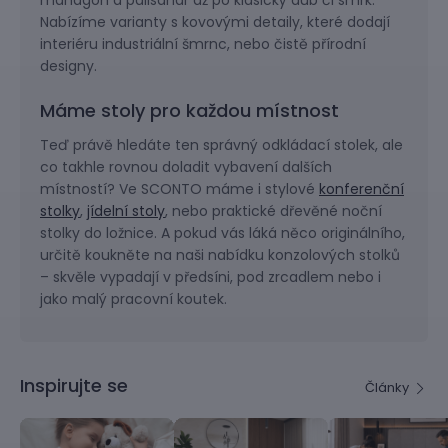
mahagon a palisandr až po klasický dub či smrk.
Nabízíme varianty s kovovými detaily, které dodají
interiéru industriální šmrnc, nebo čistě přírodní
designy.
Máme stoly pro každou místnost
Teď právě hledáte ten správný odkládací stolek, ale
co takhle rovnou doladit vybavení dalších
místností? Ve SCONTO máme i stylové
konferenční
stolky
,
jídelní stoly
, nebo praktické dřevěné noční
stolky do ložnice. A pokud vás láká něco originálního,
určitě koukněte na naši nabídku konzolových stolků
– skvěle vypadají v předsíni, pod zrcadlem nebo i
jako malý pracovní koutek.
Inspirujte se
Články