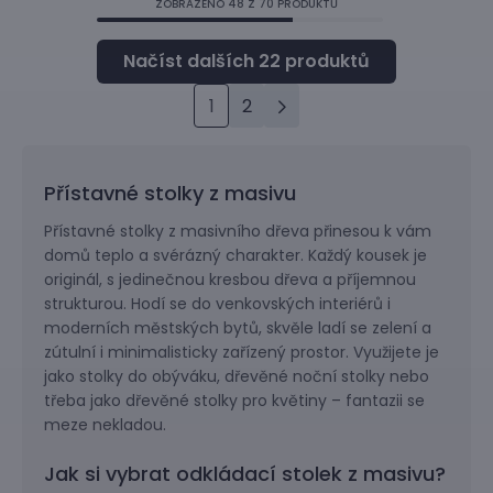
ZOBRAZENO
48
Z 70 PRODUKTŮ
1
2
Přístavné stolky z masivu
Přístavné stolky z masivního dřeva přinesou k vám
domů teplo a svérázný charakter. Každý kousek je
originál, s jedinečnou kresbou dřeva a příjemnou
strukturou. Hodí se do venkovských interiérů i
moderních městských bytů, skvěle ladí se zelení a
zútulní i minimalisticky zařízený prostor. Využijete je
jako stolky do obýváku, dřevěné noční stolky nebo
třeba jako dřevěné stolky pro květiny – fantazii se
meze nekladou.
Jak si vybrat odkládací stolek z masivu?