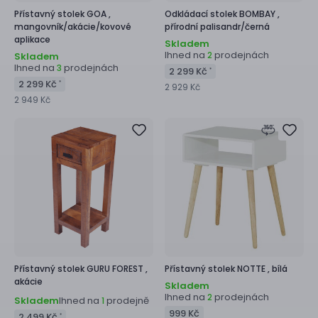
Přístavný stolek
GOA ,
Odkládací stolek
BOMBAY ,
mangovník/akácie/kovové
přírodní palisandr/černá
aplikace
Skladem
Ihned na
prodejnách
2
Skladem
Ihned na
prodejnách
3
2 299 Kč
*
2 299 Kč
*
2 929 Kč
2 949 Kč
Přístavný stolek
GURU FOREST ,
Přístavný stolek
NOTTE ,
bílá
akácie
Skladem
Ihned na
prodejnách
2
Skladem
Ihned na
prodejně
1
999 Kč
2 499 Kč
*