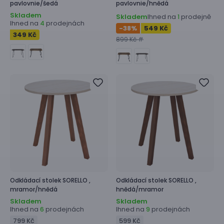
pavlovnie/šedá
pavlovnie/hnědá
Skladem
Skladem
Ihned na
prodejně
1
Ihned na
prodejnách
4
-38
%
549 Kč
349 Kč
899 Kč #
Odkládací stolek
SORELLO ,
Odkládací stolek
SORELLO ,
mramor/hnědá
hnědá/mramor
Skladem
Skladem
Ihned na
prodejnách
Ihned na
prodejnách
6
9
799 Kč
599 Kč