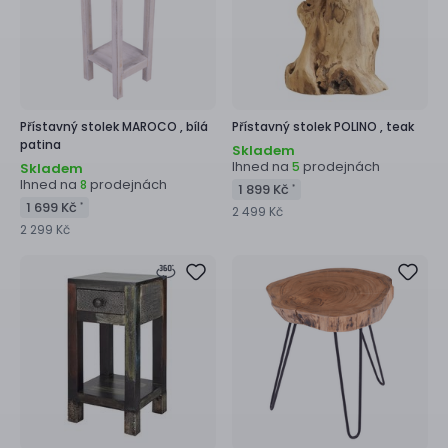
Přístavný stolek
MAROCO ,
bílá
Přístavný stolek
POLINO ,
teak
patina
Skladem
Ihned na
prodejnách
5
Skladem
Ihned na
prodejnách
8
1 899 Kč
*
1 699 Kč
*
2 499 Kč
2 299 Kč