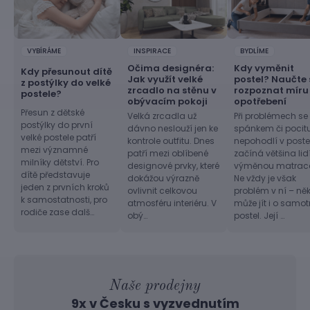
VYBÍRÁME
INSPIRACE
BYDLÍME
Očima designéra:
Kdy vyměnit
Kdy přesunout dítě
Jak využít velké
postel? Naučte 
z postýlky do velké
zrcadlo na stěnu v
rozpoznat míru
postele?
obývacím pokoji
opotřebení
Přesun z dětské
Velká zrcadla už
Při problémech se
postýlky do první
dávno neslouží jen ke
spánkem či pocit
velké postele patří
kontrole outfitu. Dnes
nepohodlí v postel
mezi významné
patří mezi oblíbené
začíná většina lid
milníky dětství. Pro
designové prvky, které
výměnou matrac
dítě představuje
dokážou výrazně
Ne vždy je však
jeden z prvních kroků
ovlivnit celkovou
problém v ní – ně
k samostatnosti, pro
atmosféru interiéru. V
může jít i o samo
rodiče zase dalš…
obý…
postel. Její …
Naše prodejny
9x v Česku s vyzvednutím