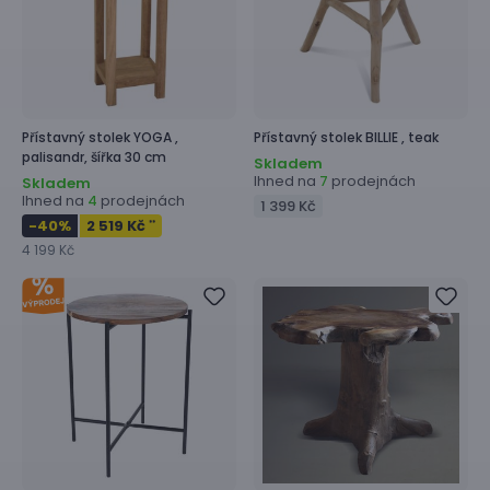
Přístavný stolek
YOGA ,
Přístavný stolek
BILLIE ,
teak
palisandr, šířka 30 cm
Skladem
Ihned na
prodejnách
7
Skladem
Ihned na
prodejnách
4
1 399 Kč
-40
%
2 519 Kč
**
4 199 Kč