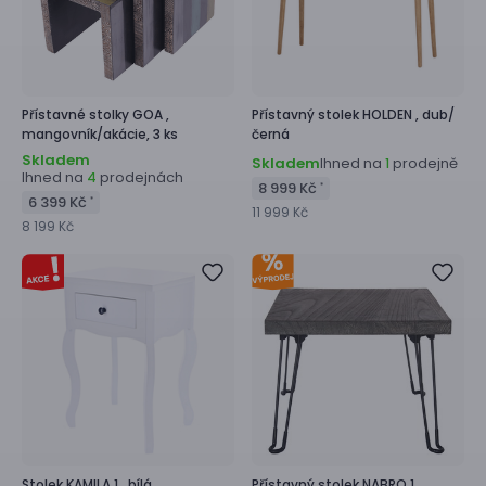
Přístavné stolky
GOA ,
Přístavný stolek
HOLDEN ,
dub/
mangovník/akácie, 3 ks
černá
Skladem
Skladem
Ihned na
prodejně
1
Ihned na
prodejnách
4
8 999 Kč
*
6 399 Kč
*
11 999 Kč
8 199 Kč
Stolek
KAMILA 1 ,
bílá
Přístavný stolek
NABRO 1 ,