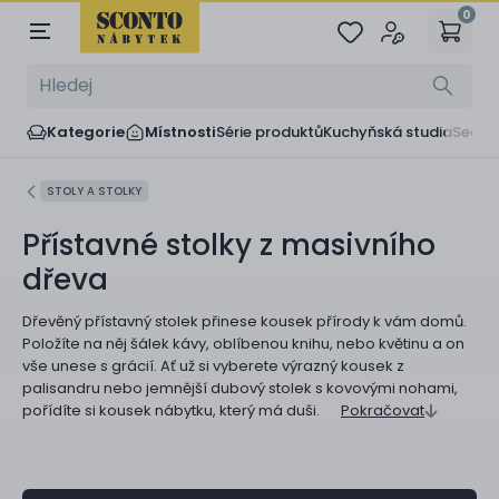
0
Kategorie
Místnosti
Série produktů
Kuchyňská studia
Sedač
STOLY A STOLKY
Přístavné stolky z masivního
dřeva
Dřevěný přístavný stolek přinese kousek přírody k vám domů.
Položíte na něj šálek kávy, oblíbenou knihu, nebo květinu a on
vše unese s grácií. Ať už si vyberete výrazný kousek z
palisandru nebo jemnější dubový stolek s kovovými nohami,
pořídíte si kousek nábytku, který má duši.
Pokračovat