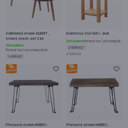
Odkládací stolek
ALBERT ,
Květinový stůl
GIA I ,
dub
tmavý ořech, set 2 ks
Skladem
Ihned na
prodejně
1
Skladem
3 599 Kč
*
Ihned na
prodejnách
3
4 999 Kč
1 499 Kč
Přístavný stolek
NABRO ,
Přístavný stolek
NABRO ,