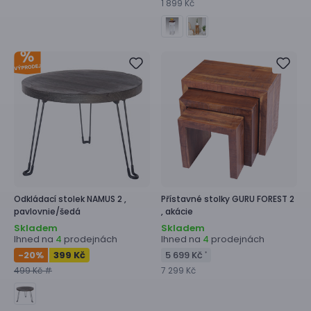
1 899 Kč
Odkládací stolek
NAMUS 2 ,
Přístavné stolky
GURU FOREST 2
pavlovnie/šedá
,
akácie
Skladem
Skladem
Ihned na
prodejnách
Ihned na
prodejnách
4
4
-20
%
399 Kč
5 699 Kč
*
499 Kč #
7 299 Kč