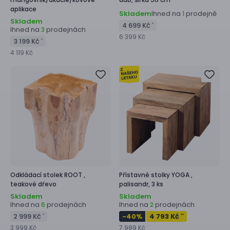
aplikace
Skladem
Ihned na
prodejně
1
Skladem
4 699 Kč
*
Ihned na
prodejnách
3
6 399 Kč
3 199 Kč
*
4 119 Kč
Odkládací stolek
ROOT ,
Přístavné stolky
YOGA ,
teakové dřevo
palisandr, 3 ks
Skladem
Skladem
Ihned na
prodejnách
Ihned na
prodejnách
6
2
2 999 Kč
-40
%
4 793 Kč
*
**
3 999 Kč
7 989 Kč