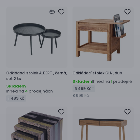
Odkládací stolek
ALBERT ,
černá,
Odkládací stolek
GIA ,
dub
set 2 ks
Skladem
Ihned na
prodejně
1
Skladem
6 499 Kč
*
Ihned na
prodejnách
4
8 999 Kč
1 499 Kč