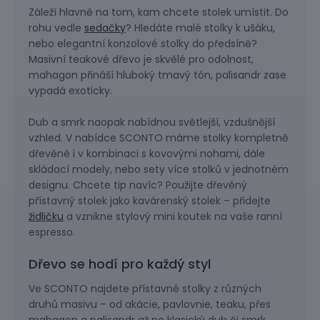
Záleží hlavně na tom, kam chcete stolek umístit. Do
rohu vedle
sedačky
? Hledáte malé stolky k ušáku,
nebo elegantní konzolové stolky do předsíně?
Masivní teakové dřevo je skvělé pro odolnost,
mahagon přináší hluboký tmavý tón, palisandr zase
vypadá exoticky.
Dub a smrk naopak nabídnou světlejší, vzdušnější
vzhled. V nabídce SCONTO máme stolky kompletně
dřevěné i v kombinaci s kovovými nohami, dále
skládací modely, nebo sety více stolků v jednotném
designu. Chcete tip navíc? Použijte dřevěný
přístavný stolek jako kavárenský stolek – přidejte
židličku
a vznikne stylový mini koutek na vaše ranní
espresso.
Dřevo se hodí pro každý styl
Ve SCONTO najdete přístavné stolky z různých
druhů masivu – od akácie, pavlovnie, teaku, přes