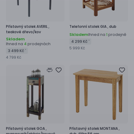
Přístavný stolek
AVERIL ,
Telefonní stolek
GIA ,
dub
teakové dřevo/kov
Skladem
Ihned na
prodejně
1
Skladem
4 299 Kč
*
Ihned na
prodejnách
4
5 999 Kč
3 499 Kč
*
4 799 Kč
Přístavný stolek
GOA ,
Přístavný stolek
MONTANA ,
mangovník/akácie/kovové
dub, šířka 56 cm