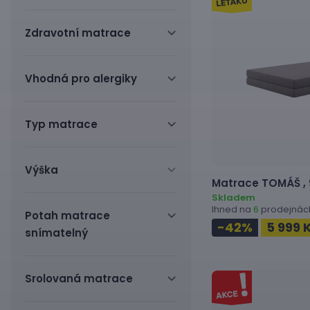
Zdravotní matrace
Vhodná pro alergiky
Typ matrace
Výška
Matrace
TOMÁŠ ,
Skladem
Ihned na
prodejnác
6
Potah matrace
-42
%
5 999 
snímatelný
Srolovaná matrace