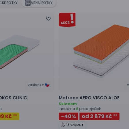
ELKÉ FOTKY
MENŠÍ FOTKY
Vyrobeno v
V
OKOS CLINIC
Matrace
AERO VISCO ALOE
Skladem
h
Ihned na
prodejnách
6
99 Kč
-40
%
od 2 879 Kč
**
**
13 VARIANT