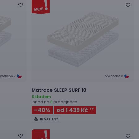
yrobeno v
Vyrobeno v
Matrace
SLEEP SURF 10
Skladem
Ihned na
prodejnách
8
-40
%
od 1 439 Kč
**
16 VARIANT