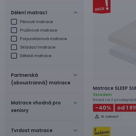
Dělení matrací
Pěnové matrace
Pružinové matrace
Polyuretanová matrace
Skládací matrace
Dětské matrace
Partnerská
(oboustranná) matrace
Matrace
SLEEP SU
Skladem
Ihned na
prodejnác
8
Matrace vhodná pro
-40
%
od 1 9
seniory
16 VARIANT
Tvrdost matrace