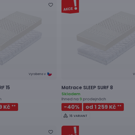
Vyrobeno v
V
RF 15
Matrace
SLEEP SURF 8
Skladem
h
Ihned na
prodejnách
9
19 Kč
-40
%
od 1 259 Kč
**
**
16 VARIANT