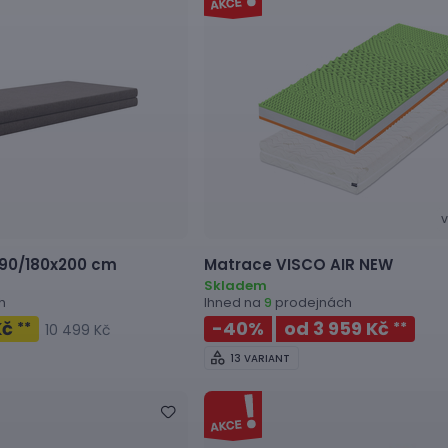
V
90/180x200 cm
Matrace
VISCO AIR NEW
Skladem
h
Ihned na
prodejnách
9
Kč
-40
%
od 3 959 Kč
**
**
10 499 Kč
13 VARIANT