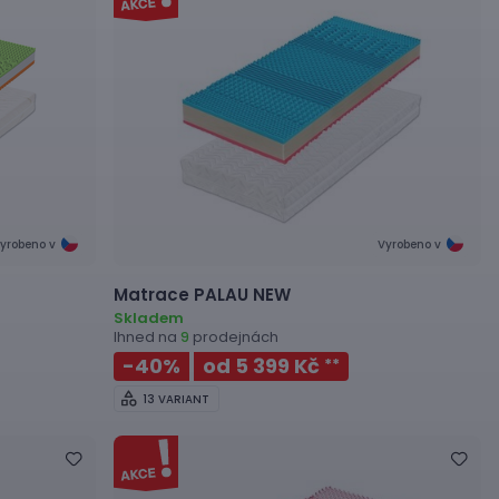
yrobeno v
Vyrobeno v
Matrace
PALAU NEW
Skladem
Ihned na
prodejnách
9
-40
%
od 5 399 Kč
**
13 VARIANT