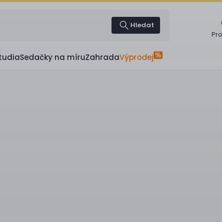
Hledat
Pr
tudia
Sedačky na míru
Zahrada
Výprodej