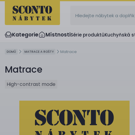
Kategorie
Místnosti
Série produktů
Kuchyňská s
Matrace
DOMŮ
MATRACE A ROŠTY
Matrace
High-contrast mode