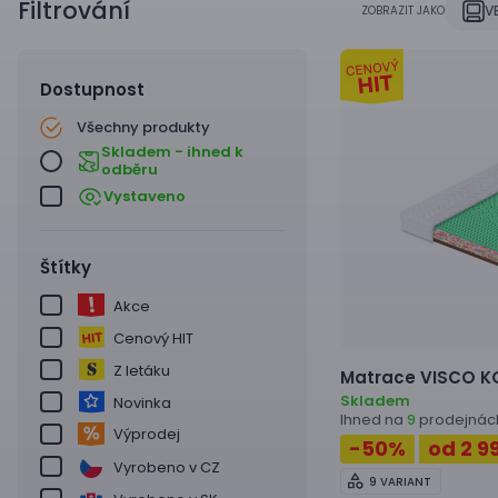
Filtrování
V
ZOBRAZIT JAKO
Dostupnost
Všechny produkty
Skladem - ihned k
odběru
Vystaveno
Štítky
Akce
Cenový HIT
Z letáku
Matrace
VISCO K
Skladem
Novinka
Ihned na
prodejnác
9
Výprodej
-50
%
od 2 9
Vyrobeno v CZ
9 VARIANT