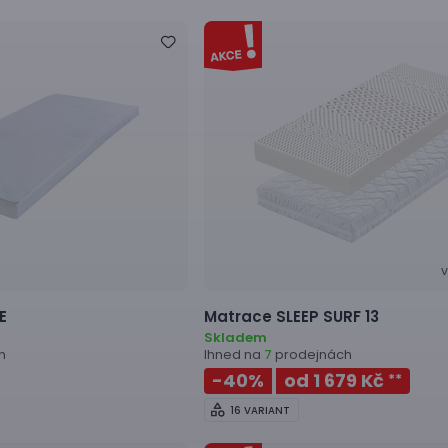
V
E
Matrace
SLEEP SURF 13
Skladem
h
Ihned na
prodejnách
7
-40
%
od 1 679 Kč
**
16 VARIANT