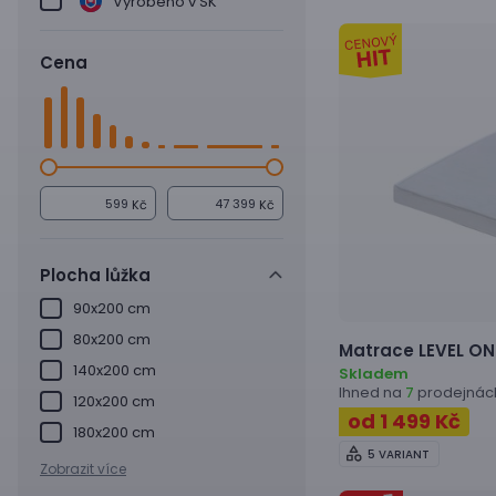
Vyrobeno v SK
Cena
Kč
Kč
Plocha lůžka
90x200 cm
80x200 cm
Matrace
LEVEL ON
140x200 cm
Skladem
Ihned na
prodejnác
7
120x200 cm
od 1 499 Kč
180x200 cm
5 VARIANT
Zobrazit více