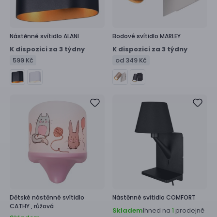
Nástěnné svítidlo
ALANI
Bodové svítidlo
MARLEY
K dispozici za 3 týdny
K dispozici za 3 týdny
599 Kč
od 349 Kč
Dětské nástěnné svítidlo
Nástěnné svítidlo
COMFORT
CATHY ,
růžová
Skladem
Ihned na
prodejně
1