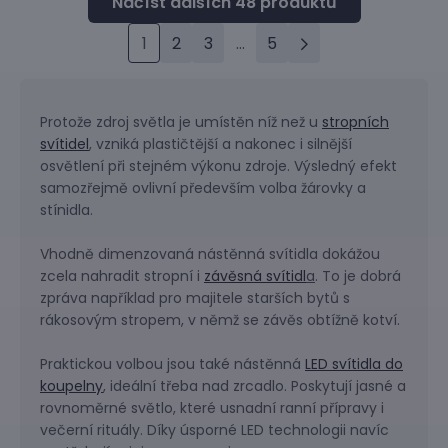
1
2
3
...
5
Protože zdroj světla je umístěn níž než u
stropních
svítidel
, vzniká plastičtější a nakonec i silnější
osvětlení při stejném výkonu zdroje. Výsledný efekt
samozřejmě ovlivní především volba žárovky a
stínidla.
Vhodně dimenzovaná nástěnná svítidla dokážou
zcela nahradit stropní i
závěsná svítidl
a
. To je dobrá
zpráva například pro majitele starších bytů s
rákosovým stropem, v němž se závěs obtížně kotví.
Praktickou volbou jsou také nástěnná
LED svítidla do
koupelny
, ideální třeba nad zrcadlo. Poskytují jasné a
rovnoměrné světlo, které usnadní ranní přípravy i
večerní rituály. Díky úsporné LED technologii navíc