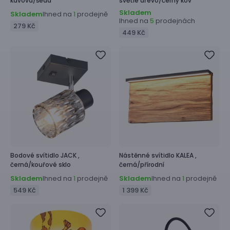
kávová/šedá
světlé dřevo/černý kov
Skladem
Skladem
Ihned na
prodejně
1
Ihned na
prodejnách
5
279 Kč
449 Kč
Bodové svítidlo
JACK ,
Nástěnné svítidlo
KALEA ,
černá/kouřové sklo
černá/přírodní
Skladem
Ihned na
prodejně
Skladem
Ihned na
prodejně
1
1
549 Kč
1 399 Kč