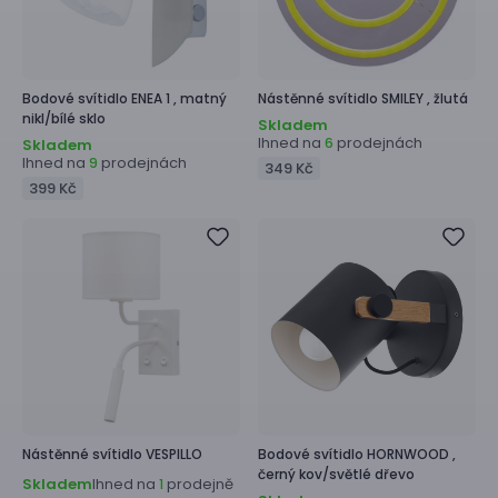
Bodové svítidlo
ENEA 1 ,
matný
Nástěnné svítidlo
SMILEY ,
žlutá
nikl/bílé sklo
Skladem
Ihned na
prodejnách
6
Skladem
Ihned na
prodejnách
9
349 Kč
399 Kč
Nástěnné svítidlo
VESPILLO
Bodové svítidlo
HORNWOOD ,
černý kov/světlé dřevo
Skladem
Ihned na
prodejně
1