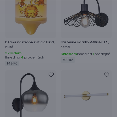
Dětské nástěnné svítidlo
LEON ,
Nástěnné svítidlo
MARGARITA ,
žlutá
černá
Skladem
Skladem
Ihned na
prodejně
1
Ihned na
prodejnách
4
799 Kč
149 Kč