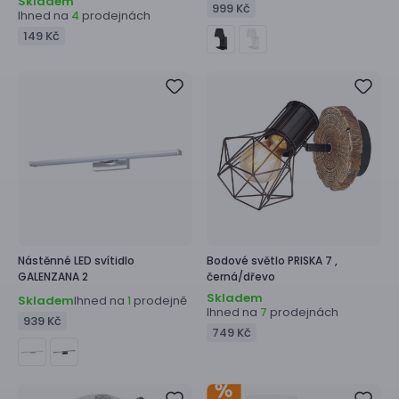
Skladem
999 Kč
Ihned na
prodejnách
4
149 Kč
Nástěnné LED svítidlo
Bodové světlo
PRISKA 7 ,
GALENZANA 2
černá/dřevo
Skladem
Skladem
Ihned na
prodejně
1
Ihned na
prodejnách
7
939 Kč
749 Kč