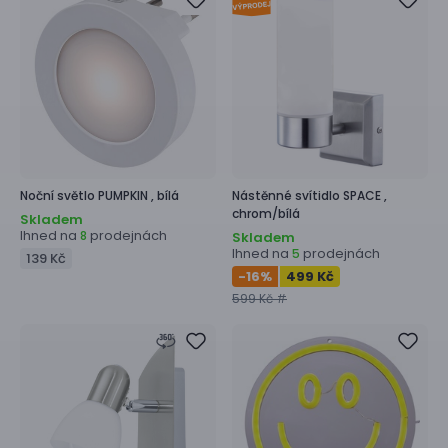
Noční světlo
PUMPKIN ,
bílá
Nástěnné svítidlo
SPACE ,
chrom/bílá
Skladem
Ihned na
prodejnách
8
Skladem
Ihned na
prodejnách
5
139 Kč
-16
%
499 Kč
599 Kč #