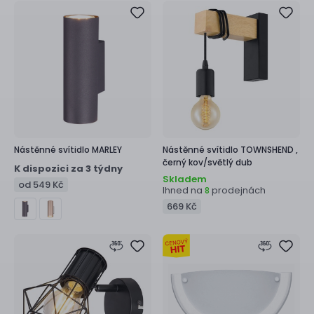
Nástěnné svítidlo
MARLEY
Nástěnné svítidlo
TOWNSHEND ,
černý kov/světlý dub
K dispozici za 3 týdny
Skladem
od 549 Kč
Ihned na
prodejnách
8
669 Kč