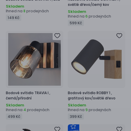
světlé dřevo/černý kov
Skladem
Ihned na
prodejnách
8
Skladem
Ihned na
prodejnách
6
149 Kč
599 Kč
Bodové svítidlo
TRAVIA I ,
Bodové svítidlo
ROBBY 1 ,
černá/přírodní
grafitový kov/světlé dřevo
Skladem
Skladem
Ihned na
prodejnách
Ihned na
prodejnách
4
9
499 Kč
399 Kč