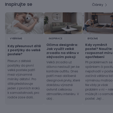
Inspirujte se
Články
VYBÍRÁME
INSPIRACE
BYDLÍME
Očima designéra:
Kdy vyměnit
Kdy přesunout dítě
Jak využít velké
postel? Naučte 
z postýlky do velké
zrcadlo na stěnu v
rozpoznat míru
postele?
obývacím pokoji
opotřebení
Přesun z dětské
Velká zrcadla už
Při problémech se
postýlky do první
dávno neslouží jen ke
spánkem či pocit
velké postele patří
kontrole outfitu. Dnes
nepohodlí v postel
mezi významné
patří mezi oblíbené
začíná většina lid
milníky dětství. Pro
designové prvky, které
výměnou matrac
dítě představuje
dokážou výrazně
Ne vždy je však
jeden z prvních kroků
ovlivnit celkovou
problém v ní – ně
k samostatnosti, pro
atmosféru interiéru. V
může jít i o samo
rodiče zase dalš…
obý…
postel. Její …