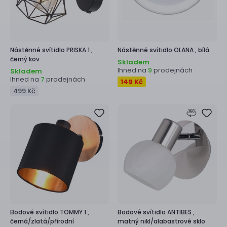
Nástěnné svítidlo
PRISKA 1 ,
Nástěnné svítidlo
OLANA ,
bílá
černý kov
Skladem
Ihned na
prodejnách
9
Skladem
Ihned na
prodejnách
7
149 Kč
499 Kč
Bodové svítidlo
TOMMY 1 ,
Bodové svítidlo
ANTIBES ,
černá/zlatá/přírodní
matný nikl/alabastrové sklo