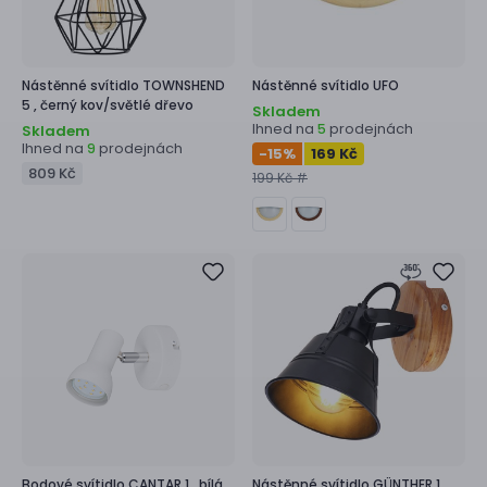
Nástěnné svítidlo
TOWNSHEND
Nástěnné svítidlo
UFO
5 ,
černý kov/světlé dřevo
Skladem
Ihned na
prodejnách
5
Skladem
Ihned na
prodejnách
9
-15
%
169 Kč
809 Kč
199 Kč #
Bodové svítidlo
CANTAR 1 ,
bílá
Nástěnné svítidlo
GÜNTHER 1 ,