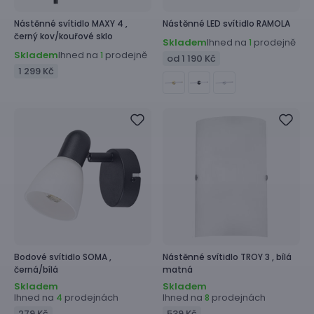
Nástěnné svítidlo
MAXY 4 ,
Nástěnné LED svítidlo
RAMOLA
černý kov/kouřové sklo
Skladem
Ihned na
prodejně
1
Skladem
Ihned na
prodejně
1
od 1 190 Kč
1 299 Kč
Bodové svítidlo
SOMA ,
Nástěnné svítidlo
TROY 3 ,
bílá
černá/bílá
matná
Skladem
Skladem
Ihned na
prodejnách
Ihned na
prodejnách
4
8
279 Kč
539 Kč