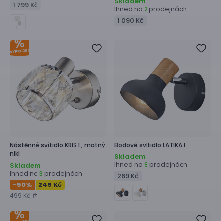
Skladem
1 799 Kč
Ihned na
prodejnách
2
1 090 Kč
Nástěnné svítidlo
KRIS 1 ,
matný
Bodové svítidlo
LATIKA 1
nikl
Skladem
Ihned na
prodejnách
9
Skladem
Ihned na
prodejnách
3
269 Kč
-50
%
249 Kč
499 Kč #