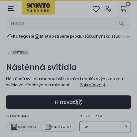
0
Kategorie
Místnosti
Série produktů
Kuchyňská studia
Sedač
SVÍTIDLA
Nástěnná svítidla
Nástěnná svítidla mohou být hlavním i doplňkovým zdrojem
světla ve všech typech místností.
Pokračovat
Filtrovat
ZOBRAZIT JAKO
ZOBRAZIT PODLE
VELKÉ FOTKY
MENŠÍ FOTKY
TOP