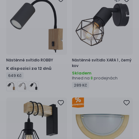
Nástěnné svítidlo
ROBBY
Nástěnné svítidlo
XARA 1 ,
černý
kov
K dispozici za 12 dnů
Skladem
649 Kč
Ihned na
prodejnách
8
289 Kč