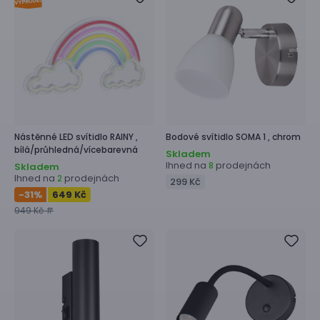
Nástěnné LED svítidlo
RAINY ,
Bodové svítidlo
SOMA 1 ,
chrom
bílá/průhledná/vícebarevná
Skladem
Ihned na
prodejnách
8
Skladem
Ihned na
prodejnách
2
299 Kč
-31
%
649 Kč
949 Kč #