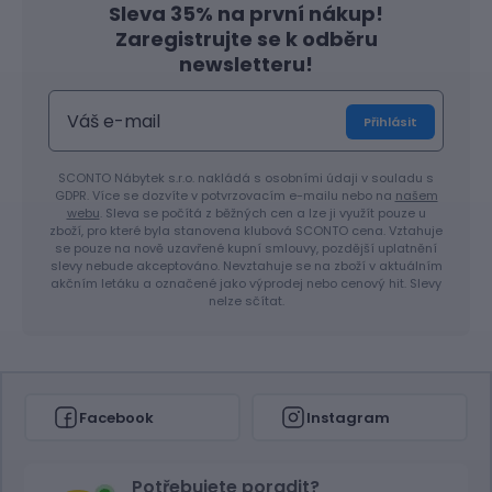
Sleva 35% na první nákup!
Zaregistrujte se k odběru
newsletteru!
Přihlásit
SCONTO Nábytek s.r.o. nakládá s osobními údaji v souladu s
GDPR. Více se dozvíte v potvrzovacím e-mailu nebo na
našem
webu
. Sleva se počítá z běžných cen a lze ji využít pouze u
zboží, pro které byla stanovena klubová SCONTO cena. Vztahuje
se pouze na nově uzavřené kupní smlouvy, pozdější uplatnění
slevy nebude akceptováno. Nevztahuje se na zboží v aktuálním
akčním letáku a označené jako výprodej nebo cenový hit. Slevy
nelze sčítat.
Facebook
Instagram
Potřebujete poradit?