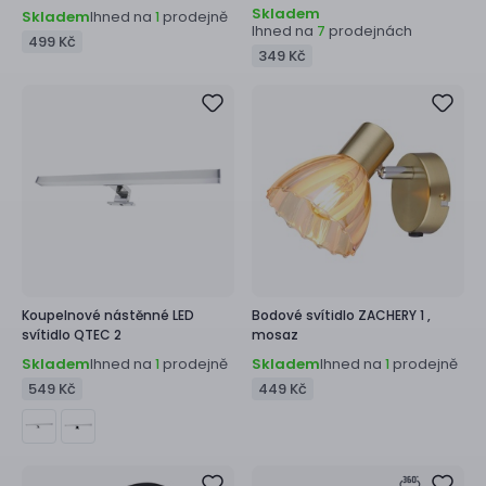
Skladem
Skladem
Ihned na
prodejně
1
Ihned na
prodejnách
7
499 Kč
349 Kč
Koupelnové nástěnné LED
Bodové svítidlo
ZACHERY 1 ,
svítidlo
QTEC 2
mosaz
Skladem
Ihned na
prodejně
Skladem
Ihned na
prodejně
1
1
549 Kč
449 Kč