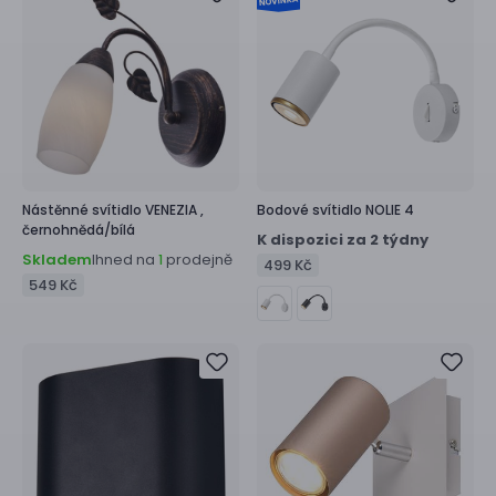
Nástěnné svítidlo
VENEZIA ,
Bodové svítidlo
NOLIE 4
černohnědá/bílá
K dispozici za 2 týdny
Skladem
Ihned na
prodejně
1
499 Kč
549 Kč