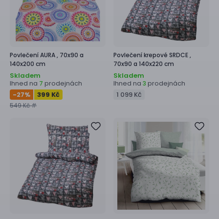
Povlečení
AURA ,
70x90 a
Povlečení krepové
SRDCE ,
140x200 cm
70x90 a 140x220 cm
Skladem
Skladem
Ihned na
prodejnách
Ihned na
prodejnách
7
3
-27
%
399 Kč
1 099 Kč
549 Kč #