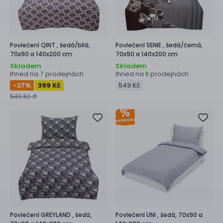
Povlečení
QINT ,
šedá/bílá,
Povlečení
SENIE ,
šedá/černá,
70x90 a 140x200 cm
70x90 a 140x200 cm
Skladem
Skladem
Ihned na
prodejnách
Ihned na
prodejnách
7
8
-27
%
399 Kč
549 Kč
549 Kč #
Povlečení
GREYLAND ,
šedá,
Povlečení
UNI ,
šedá, 70x90 a