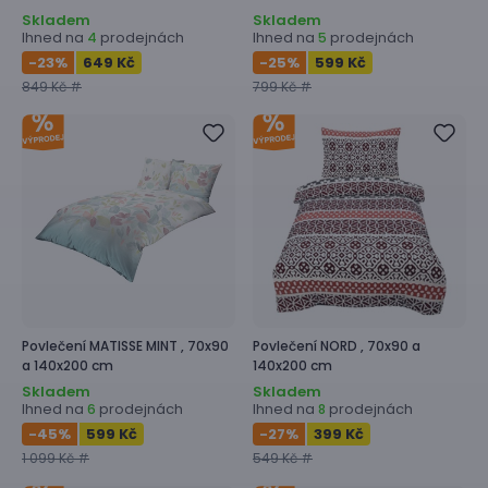
Skladem
Skladem
Ihned na
prodejnách
Ihned na
prodejnách
4
5
-23
%
649 Kč
-25
%
599 Kč
849 Kč #
799 Kč #
Povlečení
MATISSE MINT ,
70x90
Povlečení
NORD ,
70x90 a
a 140x200 cm
140x200 cm
Skladem
Skladem
Ihned na
prodejnách
Ihned na
prodejnách
6
8
-45
%
599 Kč
-27
%
399 Kč
1 099 Kč #
549 Kč #