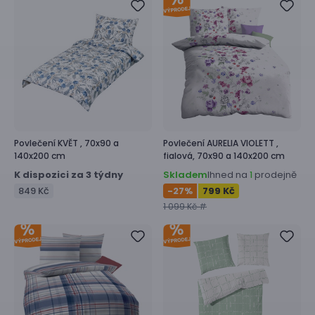
Povlečení
KVĚT ,
70x90 a
Povlečení
AURELIA VIOLETT ,
140x200 cm
fialová, 70x90 a 140x200 cm
K dispozici za 3 týdny
Skladem
Ihned na
prodejně
1
849 Kč
-27
%
799 Kč
1 099 Kč #