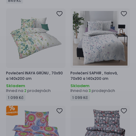
849 Kč
Povlečení
INAYA GRÜNU ,
70x90
Povlečení
SAPHIR ,
fialová,
a 140x200 cm
70x90 a 140x200 cm
Skladem
Skladem
Ihned na
prodejnách
Ihned na
prodejnách
2
3
1 099 Kč
1 099 Kč