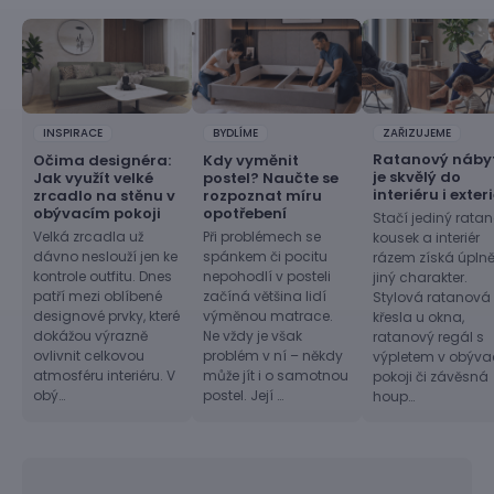
INSPIRACE
BYDLÍME
ZAŘIZUJEME
Ratanový náby
Očima designéra:
Kdy vyměnit
je skvělý do
Jak využít velké
postel? Naučte se
interiéru i exter
zrcadlo na stěnu v
rozpoznat míru
obývacím pokoji
opotřebení
Stačí jediný rata
Velká zrcadla už
Při problémech se
kousek a interiér
dávno neslouží jen ke
spánkem či pocitu
rázem získá úpln
kontrole outfitu. Dnes
nepohodlí v posteli
jiný charakter.
patří mezi oblíbené
začíná většina lidí
Stylová ratanová
designové prvky, které
výměnou matrace.
křesla u okna,
dokážou výrazně
Ne vždy je však
ratanový regál s
ovlivnit celkovou
problém v ní – někdy
výpletem v obýv
atmosféru interiéru. V
může jít i o samotnou
pokoji či závěsná
obý…
postel. Její …
houp…