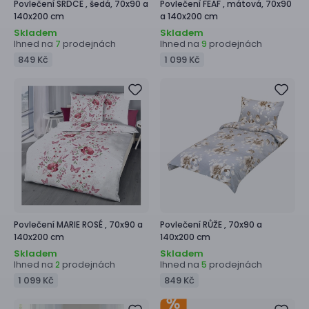
Povlečení
SRDCE ,
šedá, 70x90 a
Povlečení
FEAF ,
mátová, 70x90
140x200 cm
a 140x200 cm
Skladem
Skladem
Ihned na
prodejnách
Ihned na
prodejnách
7
9
849 Kč
1 099 Kč
Povlečení
MARIE ROSÉ ,
70x90 a
Povlečení
RŮŽE ,
70x90 a
140x200 cm
140x200 cm
Skladem
Skladem
Ihned na
prodejnách
Ihned na
prodejnách
2
5
1 099 Kč
849 Kč