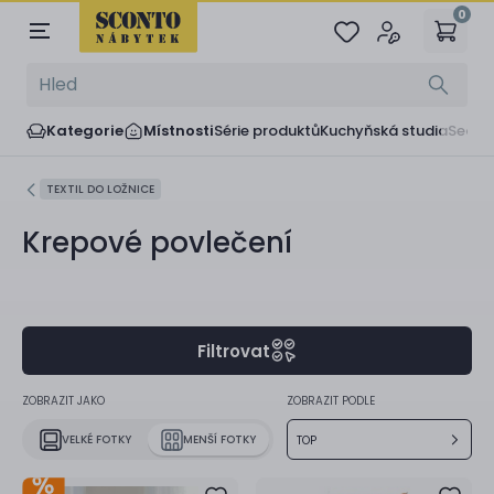
0
Kategorie
Místnosti
Série produktů
Kuchyňská studia
Sedač
TEXTIL DO LOŽNICE
Krepové povlečení
Filtrovat
ZOBRAZIT JAKO
ZOBRAZIT PODLE
VELKÉ FOTKY
MENŠÍ FOTKY
TOP