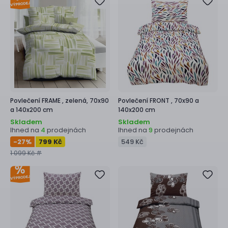
Povlečení
FRAME ,
zelená, 70x90
Povlečení
FRONT ,
70x90 a
a 140x200 cm
140x200 cm
Skladem
Skladem
Ihned na
prodejnách
Ihned na
prodejnách
4
9
-27
%
799 Kč
549 Kč
1 099 Kč #