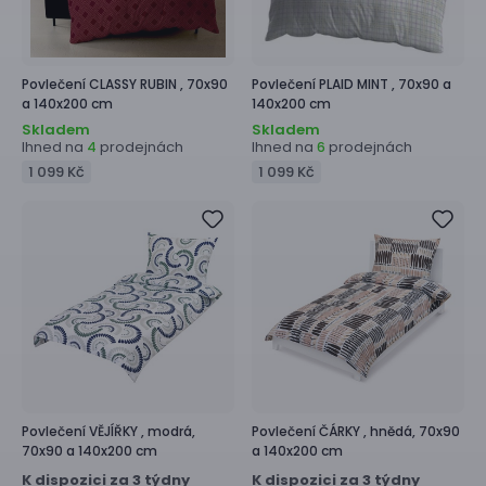
Povlečení
CLASSY RUBIN ,
70x90
Povlečení
PLAID MINT ,
70x90 a
a 140x200 cm
140x200 cm
Skladem
Skladem
Ihned na
prodejnách
Ihned na
prodejnách
4
6
1 099 Kč
1 099 Kč
Povlečení
VĚJÍŘKY ,
modrá,
Povlečení
ČÁRKY ,
hnědá, 70x90
70x90 a 140x200 cm
a 140x200 cm
K dispozici za 3 týdny
K dispozici za 3 týdny