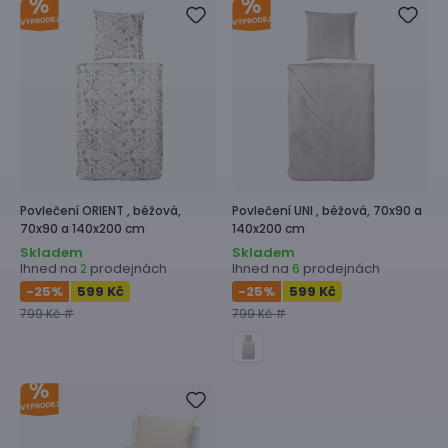
Povlečení
ORIENT ,
béžová,
Povlečení
UNI ,
béžová, 70x90 a
70x90 a 140x200 cm
140x200 cm
Skladem
Skladem
Ihned na
prodejnách
Ihned na
prodejnách
2
6
-25
%
599 Kč
-25
%
599 Kč
799 Kč #
799 Kč #