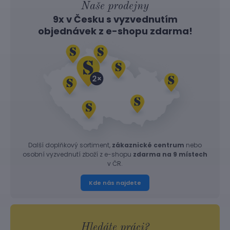
Naše prodejny
9x v Česku s vyzvednutím
objednávek z
e-shopu
zdarma!
Další doplňkový sortiment,
zákaznické centrum
nebo
osobní vyzvednutí zboží z e-shopu
zdarma na 9 místech
v ČR.
Kde nás najdete
Hledáte práci?