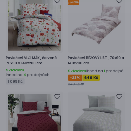
Povlečení
VLČÍ MÁK ,
červená,
Povlečení
BÉŽOVÝ LIST ,
70x90 a
70x90 a 140x200 cm
140x200 cm
Skladem
Skladem
Ihned na
prodejně
1
Ihned na
prodejnách
4
-23
%
649 Kč
1 099 Kč
849 Kč #