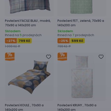
Povlečení
FACILE BLAU ,
modrá,
Povlečení
FET ,
zelená, 70x90 a
70x90 a 140x200 cm
140x200 cm
Skladem
Skladem
Ihned na
prodejnách
Ihned na
prodejnách
5
7
-27
%
799 Kč
-25
%
599 Kč
1 099 Kč #
799 Kč #
Povlečení
KOULE ,
70x90 a
Povlečení
KRUHY ,
70x90 a
140x200 cm
140x200 cm