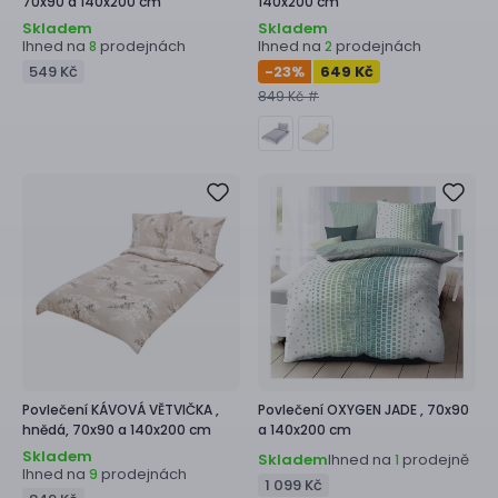
70x90 a 140x200 cm
140x200 cm
Skladem
Skladem
Ihned na
prodejnách
Ihned na
prodejnách
8
2
549 Kč
-23
%
649 Kč
849 Kč #
Povlečení
KÁVOVÁ VĚTVIČKA ,
Povlečení
OXYGEN JADE ,
70x90
hnědá, 70x90 a 140x200 cm
a 140x200 cm
Skladem
Skladem
Ihned na
prodejně
1
Ihned na
prodejnách
9
1 099 Kč