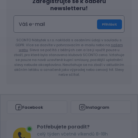
Zaregistrujte se k odběru
newsletteru!
Přihlásit
SCONTO Nábytek s.r.o. nakládá s osobními údaji v souladu s
GDPR. Více se dozvíte v potvrzovacím e-mailu nebo na
našem
webu
. Sleva se počítá z běžných cen a lze ji využít pouze u
zboží, pro které byla stanovena klubová SCONTO cena. Vztahuje
se pouze na nově uzavřené kupní smlouvy, pozdější uplatnění
slevy nebude akceptováno. Nevztahuje se na zboží v aktuálním
akčním letáku a označené jako výprodej nebo cenový hit. Slevy
nelze sčítat.
Facebook
Instagram
Potřebujete poradit?
celý týden včetně víkendů 8-18h