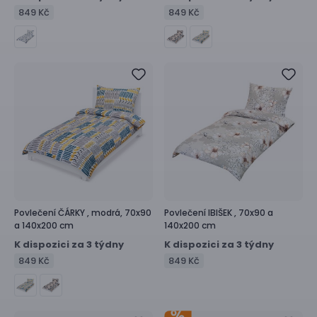
849 Kč
849 Kč
Povlečení
ČÁRKY ,
modrá, 70x90
Povlečení
IBIŠEK ,
70x90 a
a 140x200 cm
140x200 cm
K dispozici za 3 týdny
K dispozici za 3 týdny
849 Kč
849 Kč