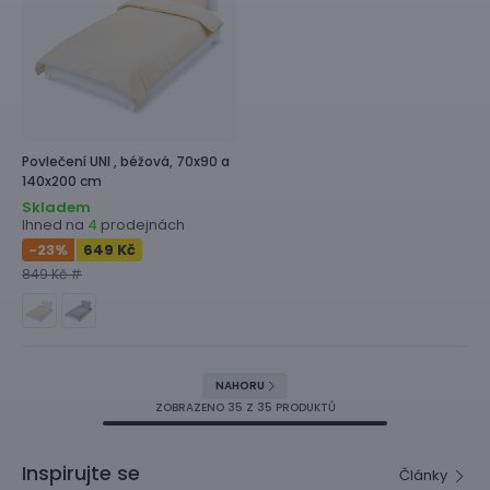
Povlečení
UNI ,
béžová, 70x90 a
140x200 cm
Skladem
Ihned na
prodejnách
4
-23
%
649 Kč
849 Kč #
NAHORU
ZOBRAZENO
35
Z 35 PRODUKTŮ
Inspirujte se
Články