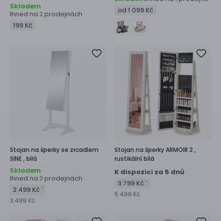
Skladem
od 1 099 Kč
Ihned na
prodejnách
2
199 Kč
Stojan na šperky se zrcadlem
Stojan na šperky
ARMOIR 2 ,
SINE ,
bílá
rustikální bílá
Skladem
K dispozici za 5 dnů
Ihned na
prodejnách
3
3 799 Kč
*
2 499 Kč
*
5 499 Kč
3 499 Kč