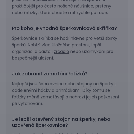
praktičtější pro často nošené náušnice, prsteny
nebo řetízky, které chcete mít rychle po ruce.
Pro koho je vhodná šperkovnicová skříňka?
Šperkovnice skříňka se hodí hlavně pro větší sbírky
šperků. Nabízí více úložného prostoru, lepší
organizaci a často i
zrcadlo
nebo uzamykání pro
bezpečnější uložení.
Jak zabránit zamotání řetízků?
Nejlepší jsou šperkovnice nebo stojany na šperky s
oddělenými háčky a přihrádkami. Díky tomu se
řetízky méně zamotávají a nehrozí jejich poškození
při vytahování.
Je lepší otevřený stojan na šperky, nebo
uzavřená šperkovnice?