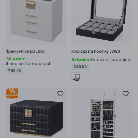
Šperkovnice
LID ,
bílá
Krabička na hodinky
JWB0
Skladem
Skladem
Ihned na
prodejně
1
Ihned na
prodejnách
3
349 Kč
799 Kč