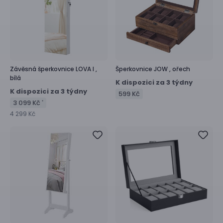
Závěsná šperkovnice
LOVA I ,
Šperkovnice
JOW ,
ořech
bílá
K dispozici za 3 týdny
K dispozici za 3 týdny
599 Kč
3 099 Kč
*
4 299 Kč