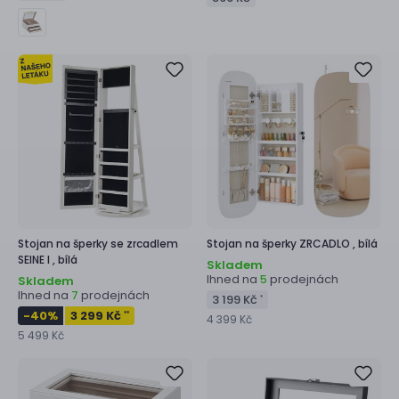
Stojan na šperky se zrcadlem
Stojan na šperky
ZRCADLO ,
bílá
SEINE I ,
bílá
Skladem
Ihned na
prodejnách
5
Skladem
Ihned na
prodejnách
7
3 199 Kč
*
-40
%
3 299 Kč
**
4 399 Kč
5 499 Kč