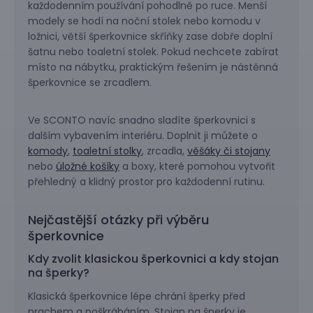
každodenním používání pohodlně po ruce. Menší
modely se hodí na noční stolek nebo komodu v
ložnici, větší šperkovnice skříňky zase dobře doplní
šatnu nebo toaletní stolek. Pokud nechcete zabírat
místo na nábytku, praktickým řešením je nástěnná
šperkovnice se zrcadlem.
Ve SCONTO navíc snadno sladíte šperkovnici s
dalším vybavením interiéru. Doplnit ji můžete o
komody
,
toaletní stolky
, zrcadla,
věšáky či stojany
nebo
úložné košíky
a boxy, které pomohou vytvořit
přehledný a klidný prostor pro každodenní rutinu.
Nejčastější otázky při výběru
šperkovnice
Kdy zvolit klasickou šperkovnici a kdy stojan
na šperky?
Klasická šperkovnice lépe chrání šperky před
prachem a poškrábáním. Stojan na šperky je