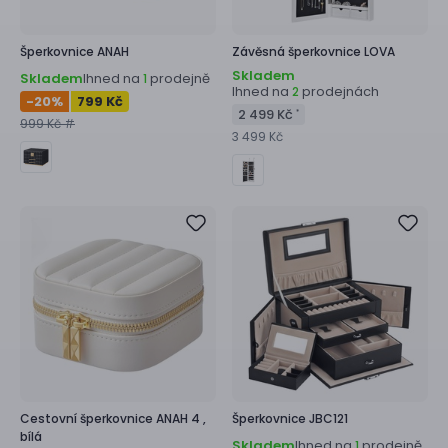
Šperkovnice
ANAH
Závěsná šperkovnice
LOVA
Skladem
Skladem
Ihned na
prodejně
1
Ihned na
prodejnách
2
-20
%
799 Kč
2 499 Kč
*
999 Kč #
3 499 Kč
Cestovní šperkovnice
ANAH 4 ,
Šperkovnice
JBC121
bílá
Skladem
Ihned na
prodejně
1