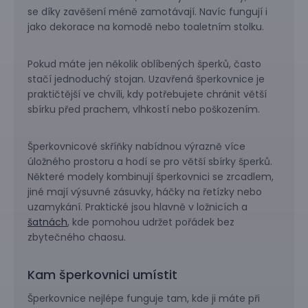
se díky zavěšení méně zamotávají. Navíc fungují i
jako dekorace na komodě nebo toaletním stolku.
Pokud máte jen několik oblíbených šperků, často
stačí jednoduchý stojan. Uzavřená šperkovnice je
praktičtější ve chvíli, kdy potřebujete chránit větší
sbírku před prachem, vlhkostí nebo poškozením.
Šperkovnicové skříňky nabídnou výrazně více
úložného prostoru a hodí se pro větší sbírky šperků.
Některé modely kombinují šperkovnici se zrcadlem,
jiné mají výsuvné zásuvky, háčky na řetízky nebo
uzamykání. Praktické jsou hlavně v ložnicích a
šatnách
, kde pomohou udržet pořádek bez
zbytečného chaosu.
Kam šperkovnici umístit
Šperkovnice nejlépe funguje tam, kde ji máte při