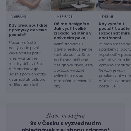
VYBÍRÁME
INSPIRACE
BYDLÍME
Očima designéra:
Kdy vyměnit
Kdy přesunout dítě
Jak využít velké
postel? Naučte 
z postýlky do velké
zrcadlo na stěnu v
rozpoznat míru
postele?
obývacím pokoji
opotřebení
Přesun z dětské
Velká zrcadla už
Při problémech se
postýlky do první
dávno neslouží jen ke
spánkem či pocit
velké postele patří
kontrole outfitu. Dnes
nepohodlí v postel
mezi významné
patří mezi oblíbené
začíná většina lid
milníky dětství. Pro
designové prvky, které
výměnou matrac
dítě představuje
dokážou výrazně
Ne vždy je však
jeden z prvních kroků
ovlivnit celkovou
problém v ní – ně
k samostatnosti, pro
atmosféru interiéru. V
může jít i o samo
rodiče zase dalš…
obý…
postel. Její …
Naše prodejny
9x v Česku s vyzvednutím
objednávek z
e-shopu
zdarma!