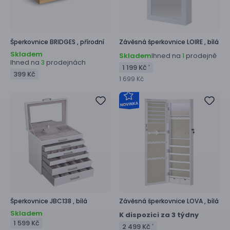
Šperkovnice
BRIDGES ,
přírodní
Závěsná šperkovnice
LOIRE ,
bílá
Skladem
Skladem
Ihned na
prodejně
1
Ihned na
prodejnách
3
1 199 Kč
*
399 Kč
1 699 Kč
Šperkovnice
JBC138 ,
bílá
Závěsná šperkovnice
LOVA ,
bílá
Skladem
K dispozici za 3 týdny
1 599 Kč
2 499 Kč
*