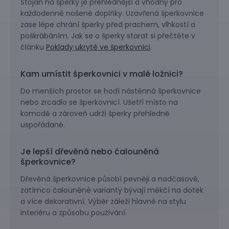
Stojan na šperky je přehlednější a vhodný pro
každodenně nošené doplňky. Uzavřená šperkovnice
zase lépe chrání šperky před prachem, vlhkostí a
poškrábáním. Jak se o šperky starat si přečtěte v
článku
Poklady ukryté ve šperkovnici
.
Kam umístit šperkovnici v malé ložnici?
Do menších prostor se hodí nástěnná šperkovnice
nebo zrcadlo se šperkovnicí. Ušetří místo na
komodě a zároveň udrží šperky přehledně
uspořádané.
Je lepší dřevěná nebo čalouněná
šperkovnice?
Dřevěná šperkovnice působí pevněji a nadčasově,
zatímco čalouněné varianty bývají měkčí na dotek
a více dekorativní. Výběr záleží hlavně na stylu
interiéru a způsobu používání.