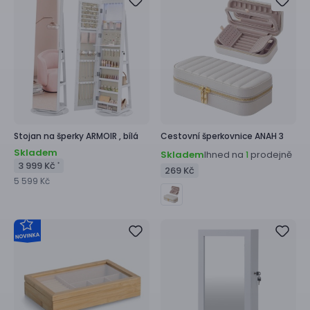
Stojan na šperky
ARMOIR ,
bílá
Cestovní šperkovnice
ANAH 3
Skladem
Skladem
Ihned na
prodejně
1
3 999 Kč
*
269 Kč
5 599 Kč