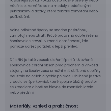
rozsáhlejší sbírku. Pokud často nosíte prsteny nebo
náušnice, zaměřte se na modely s oddělenými
přihrádkami a držáky, které zabrání zamotání nebo
poškrábání.
Volně odložené šperky se snadno poškrábou,
zamotají nebo ztratí. Právě proto má dobře řešená
šperkovnice smysl i v menší domácnosti, kde
pomůže udržet pořádek a lepší přehled.
Důležitý je také způsob uložení šperků. Uzavřená
šperkovnice chrání obsah před prachem a vlhkostí,
stojany na šperky zase umožní mít oblíbené doplňky
neustále na očích a rychle po ruce. Oblíbené je také
zrcadlo se šperkovnicí, které spojuje úložný prostor
se zrcadlem a hodí se hlavně do menších ložnic
nebo předsíní.
Materiály, vzhled a praktičnost