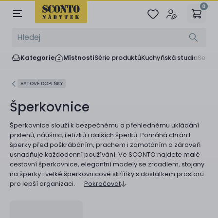
0
Kategorie
Místnosti
Série produktů
Kuchyňská studia
Sedač
BYTOVÉ DOPLŇKY
Šperkovnice
Šperkovnice slouží k bezpečnému a přehlednému ukládání
prstenů, náušnic, řetízků i dalších šperků. Pomáhá chránit
šperky před poškrábáním, prachem i zamotáním a zároveň
usnadňuje každodenní používání. Ve SCONTO najdete malé
cestovní šperkovnice, elegantní modely se zrcadlem, stojany
na šperky i velké šperkovnicové skříňky s dostatkem prostoru
pro lepší organizaci.
Pokračovat