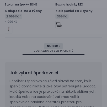
Stojan na šperky
SEINE
Box na hodinky
REX
K dispozici za 3 týdny
K dispozici za 3 týdny
2 999 Kč
369 Kč
*
4 099 Kč
NAHORU
ZOBRAZENO
26
Z 26 PRODUKTŮ
Jak vybrat šperkovnici
Při výběru šperkovnice záleží hlavně na tom, kolik
šperků doma máte a jaké typy potřebujete ukládat.
Malá šperkovnice je praktická na několik oblíbených
kousků nebo na cestování, zatímco velká
šperkovnice nabídne dostatek prostoru pro