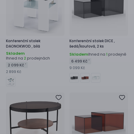
Konferenční stolek
Konferenční stolek
DICE ,
DAONOKWOD ,
bílá
šedá/kouřová, 2 ks
Skladem
Skladem
Ihned na
prodejně
1
Ihned na
prodejnách
2
6 499 Kč
*
2 099 Kč
*
9 099 Kč
2 899 Kč