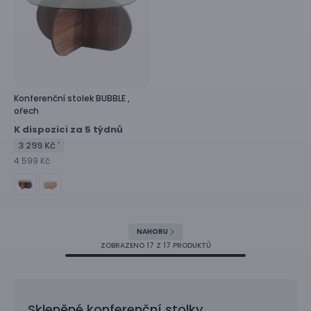
Konferenční stolek
BUBBLE ,
ořech
K dispozici za 5 týdnů
3 299 Kč
*
4 599 Kč
NAHORU
ZOBRAZENO
17
Z 17 PRODUKTŮ
Skleněné konferenční stolky