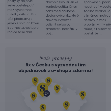
postýlky do první
dávno neslouží jen ke
spánkem či pocit
velké postele patří
kontrole outfitu. Dnes
nepohodlí v postel
mezi významné
patří mezi oblíbené
začíná většina lid
milníky dětství. Pro
designové prvky, které
výměnou matrac
dítě představuje
dokážou výrazně
Ne vždy je však
jeden z prvních kroků
ovlivnit celkovou
problém v ní – ně
k samostatnosti, pro
atmosféru interiéru. V
může jít i o samo
rodiče zase dalš…
obý…
postel. Její …
Naše prodejny
9x v Česku s vyzvednutím
objednávek z
e-shopu
zdarma!