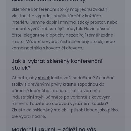
Skleněné konferenční stolky mají jednu zvláštní
vlastnost – vypadají skvěle téměř v každém
interiéru. Jemně doplní minimalistický prostor, nebo
naopak vyváží robustnější nábytek. Navíc působí
čistě, elegantně a opticky nezabírají téměř žádné
místo. Můžete si vybrat čistě skleněný stolek, nebo
kombinaci skla s kovem či dřevem.
Jak si vybrat skleněný konferenční
stolek?
Chcete, aby
stolek
ladil s vaší sedačkou? Skleněné
stolky s dřevěnými prvky krásně zapadnou do
přírodně laděného interiéru. Líbí se vám víc
industriální styl? Sáhněte po variantě s kovovým
rámem. Toužíte po opravdu výrazném kousku?
Zkuste celoskleněný stolek – působí lehce jako pírko,
ale vydrží hodně.
Moderní i luxusní – záleží na vás