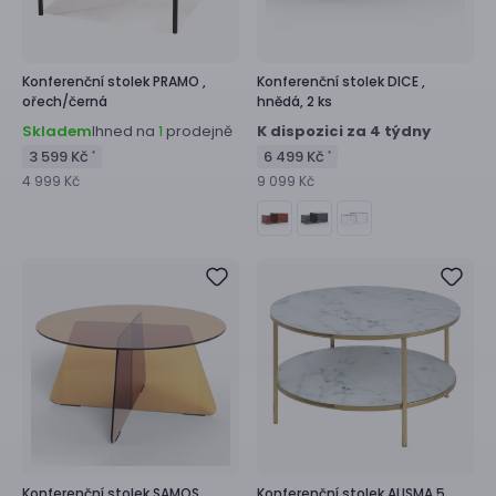
Konferenční stolek
PRAMO ,
Konferenční stolek
DICE ,
ořech/černá
hnědá, 2 ks
Skladem
Ihned na
prodejně
K dispozici za 4 týdny
1
3 599 Kč
6 499 Kč
*
*
4 999 Kč
9 099 Kč
Konferenční stolek
SAMOS ,
Konferenční stolek
ALISMA 5 ,