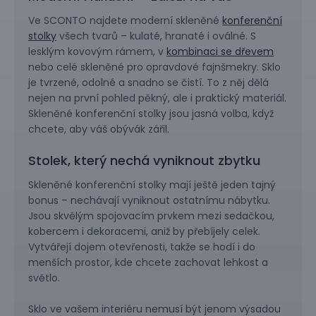
Ve SCONTO najdete moderní skleněné
konferenční
stolky
všech tvarů – kulaté, hranaté i oválné. S
lesklým kovovým rámem, v
kombinaci se dřevem
nebo celé skleněné pro opravdové fajnšmekry. Sklo
je tvrzené, odolné a snadno se čistí. To z něj dělá
nejen na první pohled pěkný, ale i praktický materiál.
Skleněné konferenční stolky jsou jasná volba, když
chcete, aby váš obývák zářil.
Stolek, který nechá vyniknout zbytku
Skleněné konferenční stolky mají ještě jeden tajný
bonus – nechávají vyniknout ostatnímu nábytku.
Jsou skvělým spojovacím prvkem mezi sedačkou,
kobercem i dekoracemi, aniž by přebíjely celek.
Vytvářejí dojem otevřenosti, takže se hodí i do
menších prostor, kde chcete zachovat lehkost a
světlo.
Sklo ve vašem interiéru nemusí být jenom výsadou