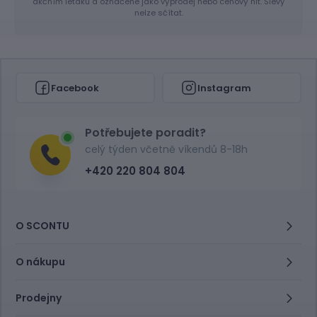
akčním letáku a označené jako výprodej nebo cenový hit. Slevy
nelze sčítat.
Facebook
Instagram
Potřebujete poradit?
celý týden včetně víkendů 8-18h
+420 220 804 804
O SCONTU
O nákupu
Prodejny