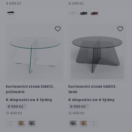
4 699 Kč
9 099 Kč
Konferenční stolek
SAMOS ,
Konferenční stolek
SAMOS ,
průhledná
šedá
K dispozici za 4 týdny
K dispozici za 4 týdny
8 999 Kč
8 999 Kč
*
*
12 499 Kč
12 499 Kč