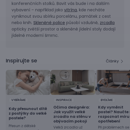
konferenčních stolků. Bavit vás bude i na dalším
vybavení – například jako
vitrína
, kde necháte
vyniknout svou sbírku porcelánu, památek z cest
nebo knih.
Skleněné police
působí vzdušně,
zrcadla
opticky zvětší prostor a skleněné jídelní stoly dodají
jídelně moderní šmrnc.
Inspirujte se
Články
VYBÍRÁME
INSPIRACE
BYDLÍME
Očima designéra:
Kdy vyměnit
Kdy přesunout dítě
Jak využít velké
postel? Naučte 
z postýlky do velké
zrcadlo na stěnu v
rozpoznat míru
postele?
obývacím pokoji
opotřebení
Přesun z dětské
Velká zrcadla už
Při problémech se