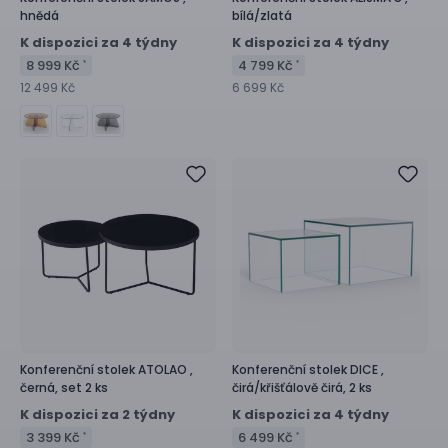
hnědá
bílá/zlatá
K dispozici za 4 týdny
K dispozici za 4 týdny
8 999 Kč
4 799 Kč
*
*
12 499 Kč
6 699 Kč
Konferenční stolek
ATOLAO ,
Konferenční stolek
DICE ,
černá, set 2 ks
čirá/křišťálově čirá, 2 ks
K dispozici za 2 týdny
K dispozici za 4 týdny
3 399 Kč
6 499 Kč
*
*