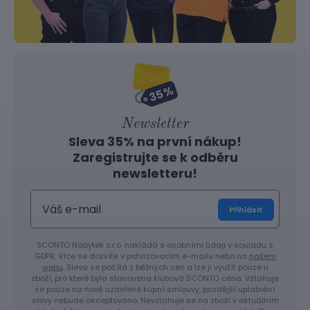
Newsletter
Sleva 35% na první nákup!
Zaregistrujte se k odběru
newsletteru!
Přihlásit
SCONTO Nábytek s.r.o. nakládá s osobními údaji v souladu s
GDPR. Více se dozvíte v potvrzovacím e-mailu nebo na
našem
webu
. Sleva se počítá z běžných cen a lze ji využít pouze u
zboží, pro které byla stanovena klubová SCONTO cena. Vztahuje
se pouze na nově uzavřené kupní smlouvy, pozdější uplatnění
slevy nebude akceptováno. Nevztahuje se na zboží v aktuálním