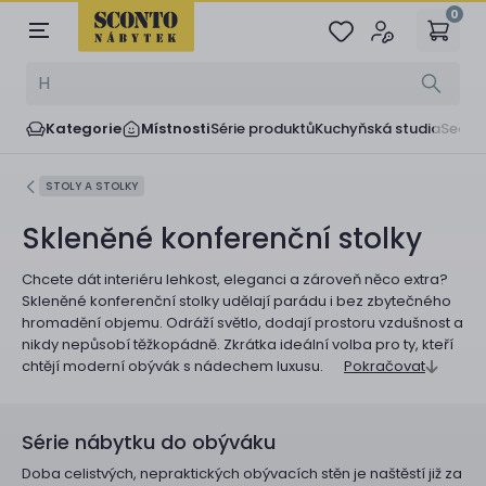
0
Kategorie
Místnosti
Série produktů
Kuchyňská studia
Sedač
STOLY A STOLKY
Skleněné konferenční stolky
Chcete dát interiéru lehkost, eleganci a zároveň něco extra?
Skleněné konferenční stolky udělají parádu i bez zbytečného
hromadění objemu. Odráží světlo, dodají prostoru vzdušnost a
nikdy nepůsobí těžkopádně. Zkrátka ideální volba pro ty, kteří
chtějí moderní obývák s nádechem luxusu.
Pokračovat
Série nábytku do obýváku
Doba celistvých, nepraktických obývacích stěn je naštěstí již za