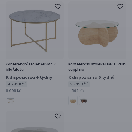
Konferenční stolek
ALISMA 3 ,
Konferenční stolek
BUBBLE ,
dub
bílá/zlatá
sapphire
K dispozici za 4 týdny
K dispozici za 5 týdnů
4 799 Kč
3 299 Kč
*
*
6 699 Kč
4 599 Kč