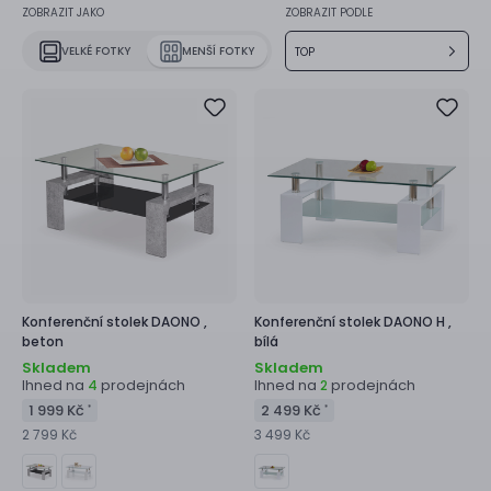
ZOBRAZIT JAKO
ZOBRAZIT PODLE
VELKÉ FOTKY
MENŠÍ FOTKY
TOP
Konferenční stolek
DAONO ,
Konferenční stolek
DAONO H ,
beton
bílá
Skladem
Skladem
Ihned na
prodejnách
Ihned na
prodejnách
4
2
1 999 Kč
2 499 Kč
*
*
2 799 Kč
3 499 Kč