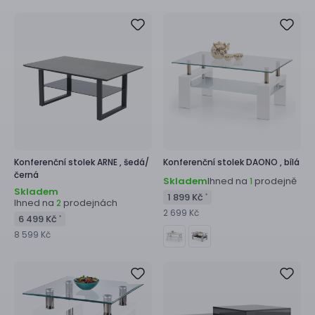
Konferenční stolek
ARNE ,
šedá/
Konferenční stolek
DAONO ,
bílá
černá
Skladem
Ihned na
prodejně
1
Skladem
1 899 Kč
*
Ihned na
prodejnách
2
2 699 Kč
6 499 Kč
*
8 599 Kč