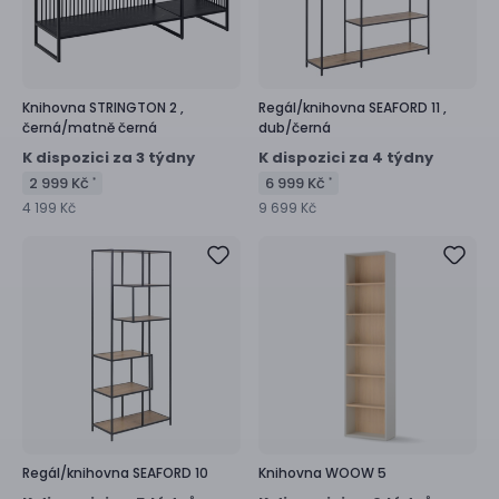
Knihovna
STRINGTON 2 ,
Regál/knihovna
SEAFORD 11 ,
černá/matně černá
dub/černá
K dispozici za 3 týdny
K dispozici za 4 týdny
2 999 Kč
6 999 Kč
*
*
4 199 Kč
9 699 Kč
Regál/knihovna
SEAFORD 10
Knihovna
WOOW 5