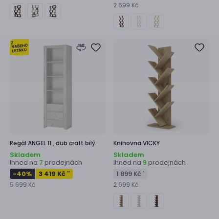
2 699 Kč
Regál
ANGEL 11 ,
dub craft bílý
Knihovna
VICKY
Skladem
Skladem
Ihned na
prodejnách
Ihned na
prodejnách
7
9
-40
%
3 419 Kč
1 899 Kč
**
*
5 699 Kč
2 699 Kč