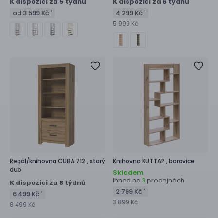
K dispozici za 5 týdnů
K dispozici za 6 týdnů
od 3 599 Kč
4 299 Kč
*
*
5 999 Kč
Regál/knihovna
CUBA 712 ,
starý
Knihovna
KUTTAP ,
borovice
dub
Skladem
Ihned na
prodejnách
3
K dispozici za 8 týdnů
2 799 Kč
*
6 499 Kč
*
3 899 Kč
8 499 Kč