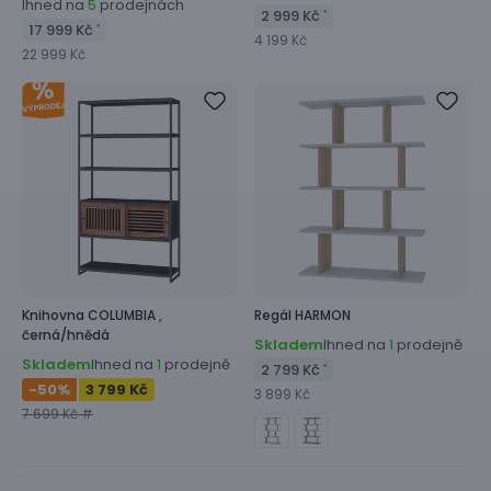
Ihned na
prodejnách
5
2 999 Kč
*
17 999 Kč
*
4 199 Kč
22 999 Kč
Knihovna
COLUMBIA ,
Regál
HARMON
černá/hnědá
Skladem
Ihned na
prodejně
1
Skladem
Ihned na
prodejně
1
2 799 Kč
*
-50
%
3 799 Kč
3 899 Kč
7 699 Kč #