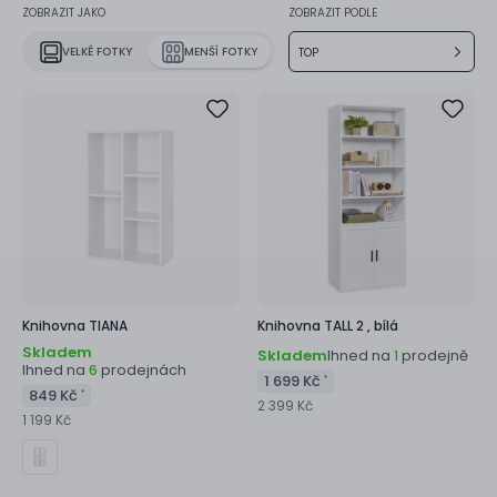
ZOBRAZIT JAKO
ZOBRAZIT PODLE
VELKÉ FOTKY
MENŠÍ FOTKY
TOP
Knihovna
TIANA
Knihovna
TALL 2 ,
bílá
Skladem
Skladem
Ihned na
prodejně
1
Ihned na
prodejnách
6
1 699 Kč
*
849 Kč
*
2 399 Kč
1 199 Kč