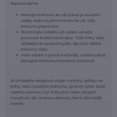
doporučujeme:
Montujte knihovnu ke zdi: pokud je součástí
zásilky sada na přimontování ke zdi, vždy
knihovnu připevněte.
Zkontrolujte stabilitu: při výběru věnujte
pozornost kvalitě konstrukce. Těžší knihy vždy
ukládejte do spodních polic, aby bylo těžiště
knihovny nízko.
Volte odolné a pevné materiály: zvláště pokud
plánujete knihovnu intenzivně zatěžovat.
Ať už hledáte designový stojan na knihy, skříňku na
knihy, nebo rozsáhlou knihovnu, správný výběr dodá
vašemu domovu styl. Knihy jsou nejen zdrojem
moudrosti, ale i krásnou dekorací, která oživí každý
interiér.