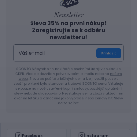
Newsletter
Sleva 35% na první nákup!
Zaregistrujte se k odběru
newsletteru!
Přihlásit
SCONTO Nábytek s.r.o. nakládá s osobními údaji v souladu s
GDPR. Více se dozvíte v potvrzovacím e-mailu nebo na
našem
webu
. Sleva se počítá z běžných cen a lze ji využít pouze u
zboží, pro které byla stanovena klubová SCONTO cena. Vztahuje
se pouze na nově uzavřené kupní smlouvy, pozdější uplatnění
slevy nebude akceptováno. Nevztahuje se na zboží v aktuálním
akčním letáku a označené jako výprodej nebo cenový hit. Slevy
nelze sčítat.
Facebook
Instagram