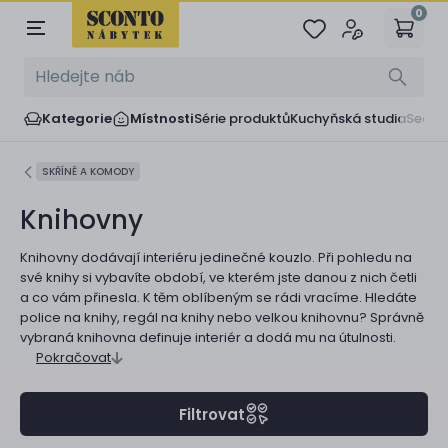
0
Kategorie
Místnosti
Série produktů
Kuchyňská studia
Sedač
SKŘÍNĚ A KOMODY
Knihovny
Knihovny dodávají interiéru jedinečné kouzlo. Při pohledu na
své knihy si vybavíte období, ve kterém jste danou z nich četli
a co vám přinesla. K těm oblíbeným se rádi vracíme. Hledáte
police na knihy, regál na knihy nebo velkou knihovnu? Správně
vybraná knihovna definuje interiér a dodá mu na útulnosti.
Pokračovat
Filtrovat