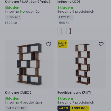
Knihovna
PILLAR ,
černá/hnědá
Knihovna
UDDE
Skladem
Skladem
Ihned na
prodejnách
Ihned na
prodejnách
6
6
1 199 Kč
1 199 Kč
*
*
1 599 Kč
1 599 Kč
Knihovna
CUBIX 2
Regál/knihovna
KRISTI
Skladem
Skladem
Ihned na
prodejnách
Ihned na
prodejnách
4
7
od 3 799 Kč
-48
%
1 399 Kč
*
**