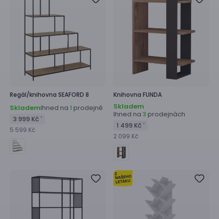
Regál/knihovna
SEAFORD 8
Knihovna
FUNDA
Skladem
Skladem
Ihned na
prodejně
1
Ihned na
prodejnách
3
3 999 Kč
*
1 499 Kč
*
5 599 Kč
2 099 Kč