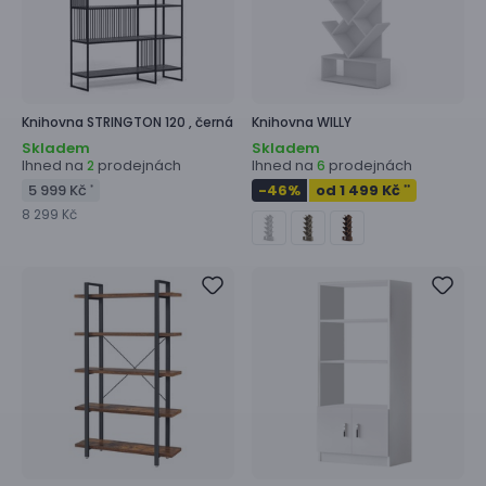
Knihovna
STRINGTON 120 ,
černá
Knihovna
WILLY
Skladem
Skladem
Ihned na
prodejnách
Ihned na
prodejnách
2
6
5 999 Kč
-46
%
od 1 499 Kč
*
**
8 299 Kč