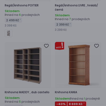
Regál/knihovna
POITIER
Regál/knihovna
LIVRE ,
hnědá/
černá
Skladem
Ihned na
prodejnách
6
Skladem
Ihned na
prodejnách
7
2 499 Kč
*
2 399 Kč
*
3 399 Kč
3 299 Kč
Knihovna
MADDY ,
dub castello
Knihovna
KANIA
Skladem
Skladem
Ihned na
prodejně
1
Ihned na
prodejnách
5
-40
%
8 699 Kč
**