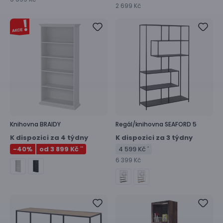
2 699 Kč
Knihovna
BRAIDY
Regál/knihovna
SEAFORD 5
K dispozici za 4 týdny
K dispozici za 3 týdny
-40
%
od 3 899 Kč
4 599 Kč
**
*
6 399 Kč