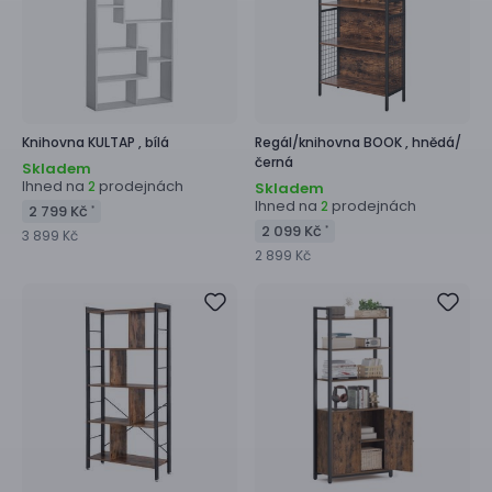
Knihovna
KULTAP ,
bílá
Regál/knihovna
BOOK ,
hnědá/
černá
Skladem
Ihned na
prodejnách
2
Skladem
Ihned na
prodejnách
2
2 799 Kč
*
2 099 Kč
*
3 899 Kč
2 899 Kč