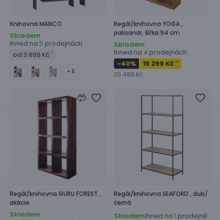
Knihovna
MANCO
Regál/knihovna
YOGA ,
palisandr, šířka 94 cm
Skladem
Ihned na
prodejnách
5
Skladem
Ihned na
prodejnách
4
od 3 699 Kč
*
-40
%
15 299 Kč
**
+ 5
25 499 Kč
Regál/knihovna
GURU FOREST ,
Regál/knihovna
SEAFORD ,
dub/
akácie
černá
Skladem
Skladem
Ihned na
prodejně
1