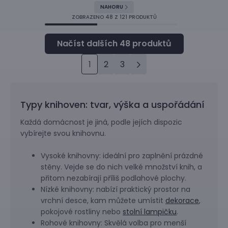
NAHORU
ZOBRAZENO
48
Z 121 PRODUKTŮ
1
2
3
Typy knihoven: tvar, výška a uspořádání
Každá domácnost je jiná, podle jejích dispozic
vybírejte svou knihovnu.
Vysoké knihovny: ideální pro zaplnění prázdné
stěny. Vejde se do nich velké množství knih, a
přitom nezabírají příliš podlahové plochy.
Nízké knihovny: nabízí praktický prostor na
vrchní desce, kam můžete umístit
dekorace
,
pokojové rostliny nebo
stolní lampičku
.
Rohové knihovny: Skvělá volba pro menší