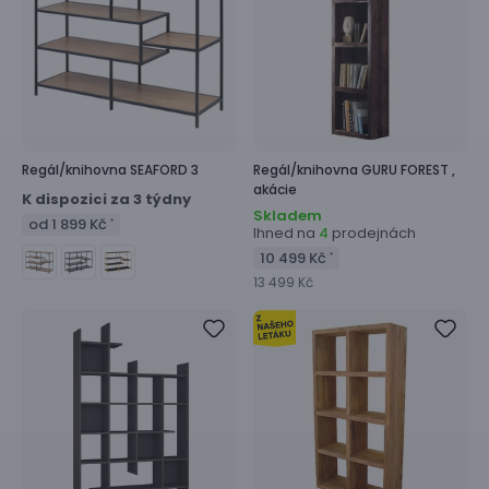
Regál/knihovna
SEAFORD 3
Regál/knihovna
GURU FOREST ,
akácie
K dispozici za 3 týdny
Skladem
od 1 899 Kč
*
Ihned na
prodejnách
4
10 499 Kč
*
13 499 Kč