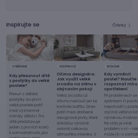
Inspirujte se
Články
VYBÍRÁME
INSPIRACE
BYDLÍME
Očima designéra:
Kdy vyměnit
Kdy přesunout dítě
Jak využít velké
postel? Naučte 
z postýlky do velké
zrcadlo na stěnu v
rozpoznat míru
postele?
obývacím pokoji
opotřebení
Přesun z dětské
Velká zrcadla už
Při problémech se
postýlky do první
dávno neslouží jen ke
spánkem či pocit
velké postele patří
kontrole outfitu. Dnes
nepohodlí v postel
mezi významné
patří mezi oblíbené
začíná většina lid
milníky dětství. Pro
designové prvky, které
výměnou matrac
dítě představuje
dokážou výrazně
Ne vždy je však
jeden z prvních kroků
ovlivnit celkovou
problém v ní – ně
k samostatnosti, pro
atmosféru interiéru. V
může jít i o samo