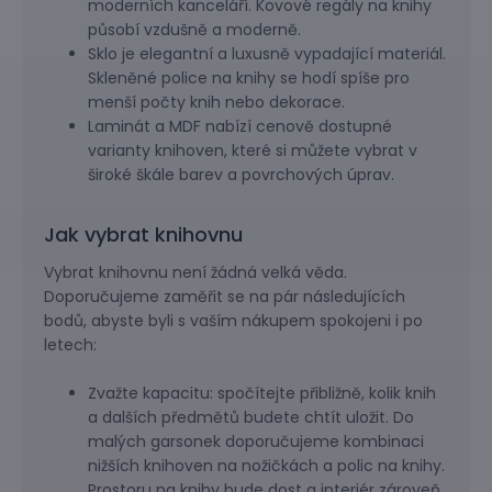
moderních kanceláří. Kovové regály na knihy
působí vzdušně a moderně.
Sklo je elegantní a luxusně vypadající materiál.
Skleněné police na knihy se hodí spíše pro
menší počty knih nebo dekorace.
Laminát a MDF nabízí cenově dostupné
varianty knihoven, které si můžete vybrat v
široké škále barev a povrchových úprav.
Jak vybrat knihovnu
Vybrat knihovnu není žádná velká věda.
Doporučujeme zaměřit se na pár následujících
bodů, abyste byli s vaším nákupem spokojeni i po
letech:
Zvažte kapacitu: spočítejte přibližně, kolik knih
a dalších předmětů budete chtít uložit. Do
malých garsonek doporučujeme kombinaci
nižších knihoven na nožičkách a polic na knihy.
Prostoru na knihy bude dost a interiér zároveň