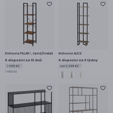
Knihovna
PILLAR I ,
černá/hnědá
Knihovna
ALICE
K dispozici za 13 dnů
K dispozici za 3 týdny
1 099 Kč
od 3 299 Kč
*
*
1 499 Kč