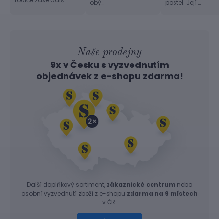
rodiče zase dalš…
obý…
postel. Její …
Naše prodejny
9x v Česku s vyzvednutím
objednávek z
e-shopu
zdarma!
Další doplňkový sortiment,
zákaznické centrum
nebo
osobní vyzvednutí zboží z e-shopu
zdarma na 9 místech
v ČR.