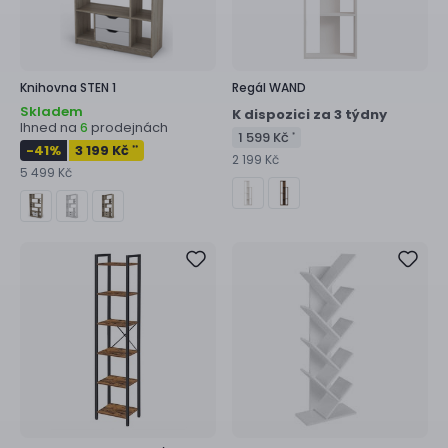
Knihovna
STEN 1
Regál
WAND
Skladem
K dispozici za 3 týdny
Ihned na
prodejnách
6
1 599 Kč
*
-41
%
3 199 Kč
**
2 199 Kč
5 499 Kč