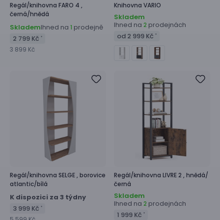
Regál/knihovna
FARO 4 ,
Knihovna
VARIO
černá/hnědá
Skladem
Ihned na
prodejnách
2
Skladem
Ihned na
prodejně
1
od 2 999 Kč
*
2 799 Kč
*
3 899 Kč
Regál/knihovna
SELGE ,
borovice
Regál/knihovna
LIVRE 2 ,
hnědá/
atlantic/bílá
černá
Skladem
K dispozici za 3 týdny
Ihned na
prodejnách
2
3 999 Kč
*
1 999 Kč
*
5 599 Kč