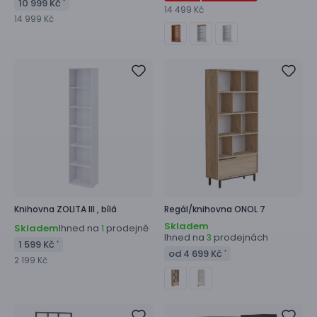
10 999 Kč
*
14 499 Kč
14 999 Kč
Knihovna
ZOLITA III ,
bílá
Regál/knihovna
ONOL 7
Skladem
Skladem
Ihned na
prodejně
1
Ihned na
prodejnách
3
1 599 Kč
*
od 4 699 Kč
*
2 199 Kč