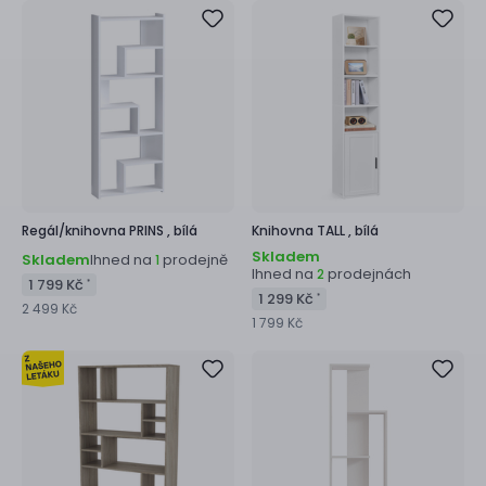
Regál/knihovna
PRINS ,
bílá
Knihovna
TALL ,
bílá
Skladem
Skladem
Ihned na
prodejně
1
Ihned na
prodejnách
2
1 799 Kč
*
1 299 Kč
*
2 499 Kč
1 799 Kč