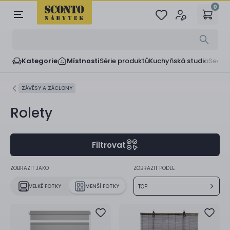
0
Kategorie
Místnosti
Série produktů
Kuchyňská studia
Sedač
ZÁVĚSY A ZÁCLONY
Rolety
Filtrovat
ZOBRAZIT JAKO
ZOBRAZIT PODLE
VELKÉ FOTKY
MENŠÍ FOTKY
TOP