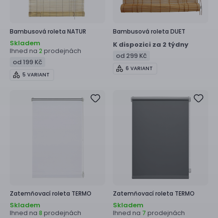
Bambusová roleta
NATUR
Bambusová roleta
DUET
Skladem
K dispozici za 2 týdny
Ihned na
prodejnách
2
od 299 Kč
od 199 Kč
6 VARIANT
5 VARIANT
Zatemňovací roleta
TERMO
Zatemňovací roleta
TERMO
Skladem
Skladem
Ihned na
prodejnách
Ihned na
prodejnách
8
7