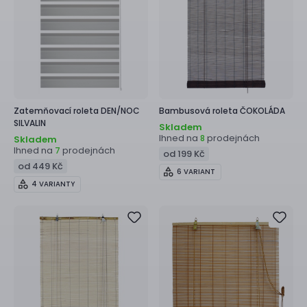
Zatemňovací roleta
DEN/NOC
Bambusová roleta
ČOKOLÁDA
SILVALIN
Skladem
Ihned na
prodejnách
8
Skladem
Ihned na
prodejnách
7
od 199 Kč
od 449 Kč
6 VARIANT
4 VARIANTY