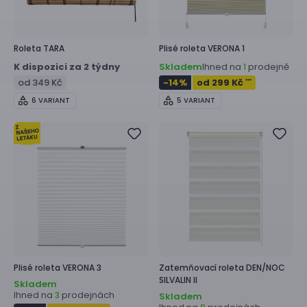
Roleta
TARA
Plisé roleta
VERONA 1
K dispozici za 2 týdny
Skladem
Ihned na
prodejně
1
od 349 Kč
-14
%
od 299 Kč
***
6 VARIANT
5 VARIANT
Plisé roleta
VERONA 3
Zatemňovací roleta
DEN/NOC
SILVALIN II
Skladem
Ihned na
prodejnách
3
Skladem