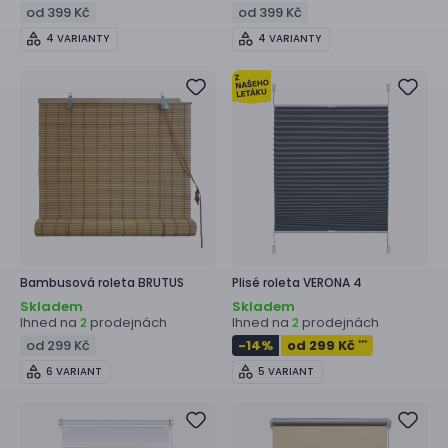
od 399 Kč
od 399 Kč
4 VARIANTY
4 VARIANTY
Bambusová roleta
BRUTUS
Plisé roleta
VERONA 4
Skladem
Skladem
Ihned na
prodejnách
Ihned na
prodejnách
2
2
od 299 Kč
-14
%
od 299 Kč
***
6 VARIANT
5 VARIANT