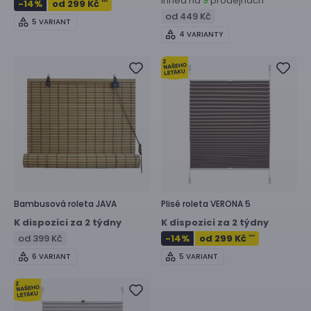
Ihned na
prodejnách
9
-14
%
od 299 Kč
***
od 449 Kč
5 VARIANT
4 VARIANTY
Bambusová roleta
JAVA
Plisé roleta
VERONA 5
K dispozici za 2 týdny
K dispozici za 2 týdny
od 399 Kč
-14
%
od 299 Kč
***
6 VARIANT
5 VARIANT