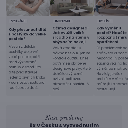
VYBÍRÁME
INSPIRACE
BYDLÍME
Očima designéra:
Kdy vyměnit
Kdy přesunout dítě
Jak využít velké
postel? Naučte 
z postýlky do velké
zrcadlo na stěnu v
rozpoznat míru
postele?
obývacím pokoji
opotřebení
Přesun z dětské
Velká zrcadla už
Při problémech se
postýlky do první
dávno neslouží jen ke
spánkem či pocit
velké postele patří
kontrole outfitu. Dnes
nepohodlí v postel
mezi významné
patří mezi oblíbené
začíná většina lid
milníky dětství. Pro
designové prvky, které
výměnou matrac
dítě představuje
dokážou výrazně
Ne vždy je však
jeden z prvních kroků
ovlivnit celkovou
problém v ní – ně
k samostatnosti, pro
atmosféru interiéru. V
může jít i o samo
rodiče zase dalš…
obý…
postel. Její …
Naše prodejny
9x v Česku s vyzvednutím