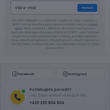
Přihlásit
SCONTO Nábytek s.r.o. nakládá s osobními údaji v souladu s
GDPR. Více se dozvíte v potvrzovacím e-mailu nebo na
našem
webu
. Sleva se počítá z běžných cen a lze ji využít pouze u
zboží, pro které byla stanovena klubová SCONTO cena. Vztahuje
se pouze na nově uzavřené kupní smlouvy, pozdější uplatnění
slevy nebude akceptováno. Nevztahuje se na zboží v aktuálním
akčním letáku a označené jako výprodej nebo cenový hit. Slevy
nelze sčítat.
Facebook
Instagram
Potřebujete poradit?
celý týden včetně víkendů 8-18h
+420 220 804 804