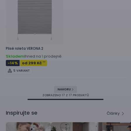
Plisé roleta
VERONA 2
Skladem
Ihned na
prodejně
1
-14
%
od 299 Kč
***
5 VARIANT
NAHORU
ZOBRAZENO
17
Z 17 PRODUKTŮ
Inspirujte se
Články