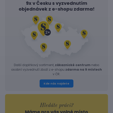
9x v Česku s vyzvednutím
objednávek z
e-shopu
zdarma!
Další doplňkový sortiment,
zákaznické centrum
nebo
osobní vyzvednutí zboží z e-shopu
zdarma na 9 místech
v ČR.
Kde nás najdete
Hledáte práci?
Máme pro vás volné místo