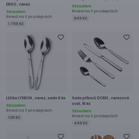
ERGO ,
nerez
Skladem
Ihned na
prodejnách
9
Skladem
Ihned na
prodejnách
6
649 Kč
1 799 Kč
Lžička
LYSBON ,
nerez, sada 6 ks
Sada příborů
DORIS ,
nerezová
ocel, 16 ks
Skladem
Ihned na
prodejnách
9
Skladem
Ihned na
prodejnách
6
139 Kč
449 Kč