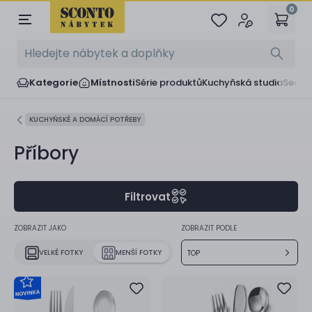
0
Kategorie
Místnosti
Série produktů
Kuchyňská studia
Sedač
KUCHYŇSKÉ A DOMÁCÍ POTŘEBY
Příbory
Filtrovat
ZOBRAZIT JAKO
ZOBRAZIT PODLE
VELKÉ FOTKY
MENŠÍ FOTKY
TOP