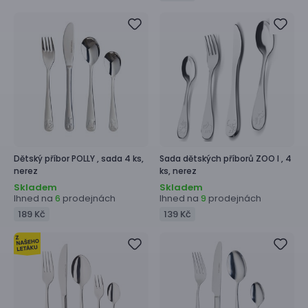
Dětský příbor
POLLY ,
sada 4 ks,
Sada dětských příborů
ZOO I ,
4
nerez
ks, nerez
Skladem
Skladem
Ihned na
prodejnách
Ihned na
prodejnách
6
9
189 Kč
139 Kč