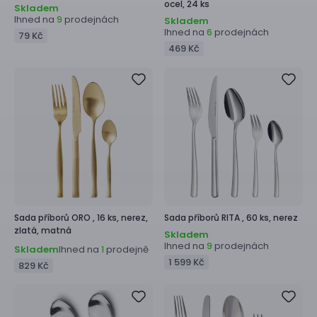
ocel, 24 ks
Skladem
Ihned na
prodejnách
9
Skladem
Ihned na
prodejnách
6
79 Kč
469 Kč
Sada příborů
ORO ,
16 ks, nerez,
Sada příborů
RITA ,
60 ks, nerez
zlatá, matná
Skladem
Ihned na
prodejnách
9
Skladem
Ihned na
prodejně
1
1 599 Kč
829 Kč