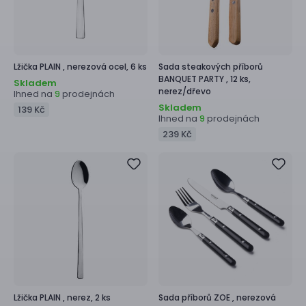
Lžička
PLAIN ,
nerezová ocel, 6 ks
Sada steakových příborů
BANQUET PARTY ,
12 ks,
Skladem
nerez/dřevo
Ihned na
prodejnách
9
Skladem
139 Kč
Ihned na
prodejnách
9
239 Kč
Lžička
PLAIN ,
nerez, 2 ks
Sada příborů
ZOE ,
nerezová