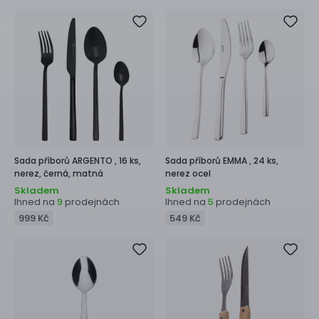
Sada příborů
ARGENTO ,
16 ks,
Sada příborů
EMMA ,
24 ks,
nerez, černá, matná
nerez ocel
Skladem
Skladem
Ihned na
prodejnách
Ihned na
prodejnách
9
5
999 Kč
549 Kč