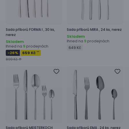
Sada příborů
FORMA I ,
30 ks,
Sada příborů
MIRA ,
24 ks, nerez
nerez
Skladem
Ihned na
prodejnách
9
Skladem
Ihned na
prodejnách
9
649 Kč
-26
%
659 Kč
***
899 Kč #
Sada příborů
MEISTERKOCH
Sada příborů
EMA ,
24 ks, nerez