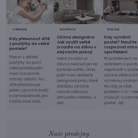
VYBÍRÁME
INSPIRACE
BYDLÍME
Očima designéra:
Kdy vyměnit
Kdy přesunout dítě
Jak využít velké
postel? Naučte 
z postýlky do velké
zrcadlo na stěnu v
rozpoznat míru
postele?
obývacím pokoji
opotřebení
Přesun z dětské
Velká zrcadla už
Při problémech se
postýlky do první
dávno neslouží jen ke
spánkem či pocit
velké postele patří
kontrole outfitu. Dnes
nepohodlí v postel
mezi významné
patří mezi oblíbené
začíná většina lid
milníky dětství. Pro
designové prvky, které
výměnou matrac
dítě představuje
dokážou výrazně
Ne vždy je však
jeden z prvních kroků
ovlivnit celkovou
problém v ní – ně
k samostatnosti, pro
atmosféru interiéru. V
může jít i o samo
rodiče zase dalš…
obý…
postel. Její …
Naše prodejny