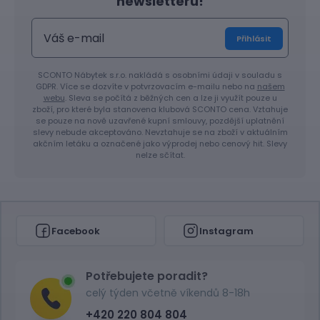
newsletteru!
Přihlásit
SCONTO Nábytek s.r.o. nakládá s osobními údaji v souladu s
GDPR. Více se dozvíte v potvrzovacím e-mailu nebo na
našem
webu
. Sleva se počítá z běžných cen a lze ji využít pouze u
zboží, pro které byla stanovena klubová SCONTO cena. Vztahuje
se pouze na nově uzavřené kupní smlouvy, pozdější uplatnění
slevy nebude akceptováno. Nevztahuje se na zboží v aktuálním
akčním letáku a označené jako výprodej nebo cenový hit. Slevy
nelze sčítat.
Facebook
Instagram
Potřebujete poradit?
celý týden včetně víkendů 8-18h
+420 220 804 804