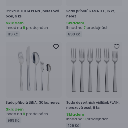
Lžička
MOCCA PLAIN ,
nerezová
Sada příborů
RAMATO ,
16 ks,
ocel, 6 ks
nerez
Skladem
Skladem
Ihned na
prodejnách
Ihned na
prodejnách
9
7
119 Kč
899 Kč
Sada příborů
LENA ,
30 ks, nerez
Sada dezertních vidliček
PLAIN ,
nerezová ocel, 6 ks
Skladem
Ihned na
prodejnách
9
Skladem
Ihned na
prodejnách
9
999 Kč
129 Kč