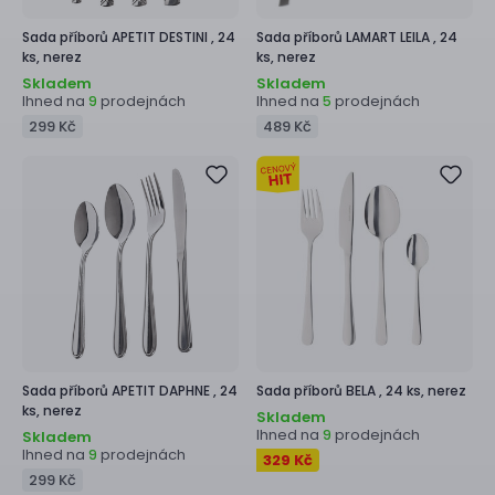
Sada příborů
APETIT DESTINI ,
24
Sada příborů
LAMART LEILA ,
24
ks, nerez
ks, nerez
Skladem
Skladem
Ihned na
prodejnách
Ihned na
prodejnách
9
5
299 Kč
489 Kč
Sada příborů
APETIT DAPHNE ,
24
Sada příborů
BELA ,
24 ks, nerez
ks, nerez
Skladem
Ihned na
prodejnách
9
Skladem
Ihned na
prodejnách
9
329 Kč
299 Kč