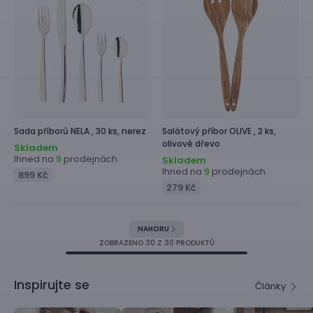
Sada příborů
NELA ,
30 ks, nerez
Salátový příbor
OLIVE ,
2 ks,
olivové dřevo
Skladem
Ihned na
prodejnách
9
Skladem
Ihned na
prodejnách
9
899 Kč
279 Kč
NAHORU
ZOBRAZENO
30
Z 30 PRODUKTŮ
Inspirujte se
Články