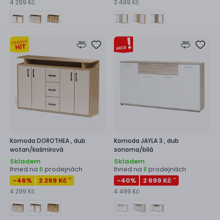
4 299 Kč
3 499 Kč
Komoda
DOROTHEA ,
dub
Komoda
JAYLA 3 ,
dub
wotan/kašmírová
sonoma/bílá
Skladem
Skladem
Ihned na
prodejnách
Ihned na
prodejnách
6
8
-46
%
2 299 Kč
-40
%
2 699 Kč
**
**
4 299 Kč
4 499 Kč