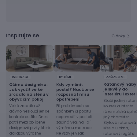
Inspirujte se
Články
INSPIRACE
BYDLÍME
ZAŘIZUJEME
Ratanový náby
Očima designéra:
Kdy vyměnit
je skvělý do
Jak využít velké
postel? Naučte se
interiéru i exter
zrcadlo na stěnu v
rozpoznat míru
obývacím pokoji
opotřebení
Stačí jediný rata
Velká zrcadla už
Při problémech se
kousek a interiér
dávno neslouží jen ke
spánkem či pocitu
rázem získá úpln
kontrole outfitu. Dnes
nepohodlí v posteli
jiný charakter.
patří mezi oblíbené
začíná většina lidí
Stylová ratanová
designové prvky, které
výměnou matrace.
křesla u okna,
dokážou výrazně
Ne vždy je však
ratanový regál s