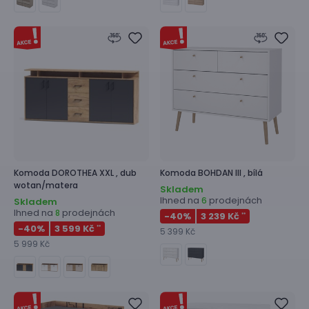
Komoda
DOROTHEA XXL ,
dub
Komoda
BOHDAN III ,
bílá
wotan/matera
Skladem
Ihned na
prodejnách
6
Skladem
Ihned na
prodejnách
8
-40
%
3 239 Kč
**
-40
%
3 599 Kč
**
5 399 Kč
5 999 Kč