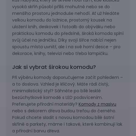
Kus nábytku, který se skvěle hodí tam, kde klasická
vysoká skříň působí příliš mohutně nebo se do
menšího prostoru jednoduše nehodí. Ať už hledáte
velkou komodu do ložnice, prostorný kousek na
uložení knih, deskovek i fotoalb do obýváku nebo
praktickou komodu do předsíně, široká komoda splní
svůj účel na jedničku. Díky svojí šířce nabízí nejen
spoustu místa uvnitř, ale i na své horní desce – pro
dekorace, knihy, televizi nebo třeba lampičku.
Jak si vybrat širokou komodu?
Při výběru komody doporučujeme začít pohledem –
a to doslova. Vzhled je klíčový. Máte rádi čistý,
minimalistický styl? Sáhněte po bílé lesklé
bezúchytkové komodě s LED podsvícením.
Preferujete přírodní materiály?
Komody z masivu
nebo s dekorem dřeva budou trefou do černého.
Pokud chcete sladit s novou komodou bílé šatní
skříně a parkety, máme i takové, které kombinují lak
a přírodní barvu dřeva.