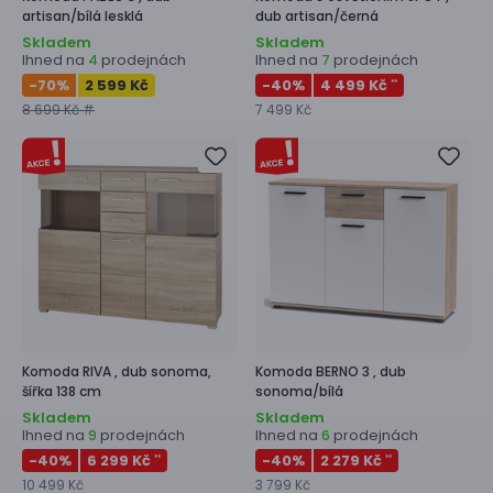
artisan/bílá lesklá
dub artisan/černá
Skladem
Skladem
Ihned na
prodejnách
Ihned na
prodejnách
4
7
-70
%
2 599 Kč
-40
%
4 499 Kč
**
8 699 Kč #
7 499 Kč
Komoda
RIVA ,
dub sonoma,
Komoda
BERNO 3 ,
dub
šířka 138 cm
sonoma/bílá
Skladem
Skladem
Ihned na
prodejnách
Ihned na
prodejnách
9
6
-40
%
6 299 Kč
-40
%
2 279 Kč
**
**
10 499 Kč
3 799 Kč