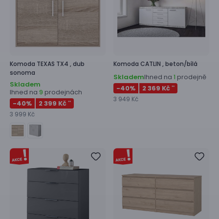
Komoda
TEXAS TX4 ,
dub
Komoda
CATLIN ,
beton/bílá
sonoma
Skladem
Ihned na
prodejně
1
Skladem
-40
%
2 369 Kč
**
Ihned na
prodejnách
9
3 949 Kč
-40
%
2 399 Kč
**
3 999 Kč