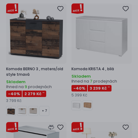
Komoda
BERNO 3 ,
matera/old
Komoda
KRISTA 4 ,
bílá
style tmavá
Skladem
Ihned na
prodejnách
7
Skladem
Ihned na
prodejnách
9
-40
%
3 239 Kč
**
-40
%
2 279 Kč
**
5 399 Kč
3 799 Kč
+ 7