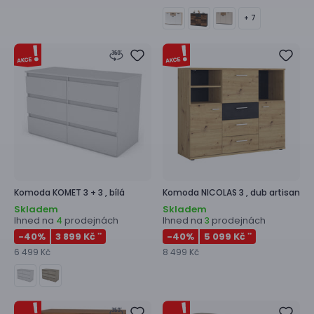
+ 7
Komoda
KOMET 3 + 3 ,
bílá
Komoda
NICOLAS 3 ,
dub artisan
Skladem
Skladem
Ihned na
prodejnách
Ihned na
prodejnách
4
3
-40
%
3 899 Kč
-40
%
5 099 Kč
**
**
6 499 Kč
8 499 Kč