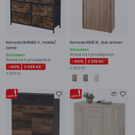
Komoda
NURMES V ,
hnědá/
Komoda
RENÉ III ,
dub artisan
černá
Skladem
Ihned na
prodejnách
8
Skladem
Ihned na
prodejnách
5
-40
%
2 219 Kč
**
-40
%
2 039 Kč
**
3 699 Kč
3 399 Kč