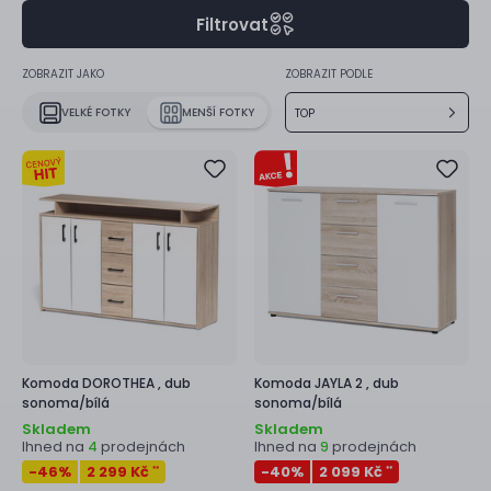
Filtrovat
ZOBRAZIT JAKO
ZOBRAZIT PODLE
VELKÉ FOTKY
MENŠÍ FOTKY
TOP
Komoda
DOROTHEA ,
dub
Komoda
JAYLA 2 ,
dub
sonoma/bílá
sonoma/bílá
Skladem
Skladem
Ihned na
prodejnách
Ihned na
prodejnách
4
9
-46
%
2 299 Kč
-40
%
2 099 Kč
**
**