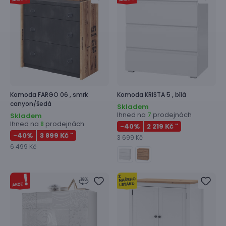
Komoda
FARGO 06 ,
smrk
Komoda
KRISTA 5 ,
bílá
canyon/šedá
Skladem
Ihned na
prodejnách
7
Skladem
Ihned na
prodejnách
8
-40
%
2 219 Kč
**
-40
%
3 899 Kč
**
3 699 Kč
6 499 Kč