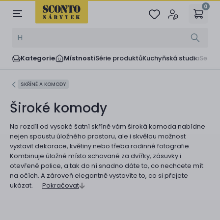
0
Kategorie
Místnosti
Série produktů
Kuchyňská studia
Sedač
SKŘÍNĚ A KOMODY
Široké komody
Na rozdíl od vysoké šatní skříně vám široká komoda nabídne
nejen spoustu úložného prostoru, ale i skvělou možnost
vystavit dekorace, květiny nebo třeba rodinné fotografie.
Kombinuje úložné místo schované za dvířky, zásuvky i
otevřené police, a tak do ní snadno dáte to, co nechcete mít
na očích. A zároveň elegantně vystavíte to, co si přejete
ukázat.
Pokračovat