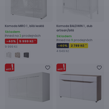
Komoda
MIRO 1 ,
bílá lesklá
Komoda
BALDWIN 1 ,
dub
artisan/bílá
Skladem
Ihned na
prodejnách
2
Skladem
Ihned na
prodejnách
9
-40
%
5 999 Kč
**
-40
%
2 789 Kč
**
9 999 Kč
4 649 Kč