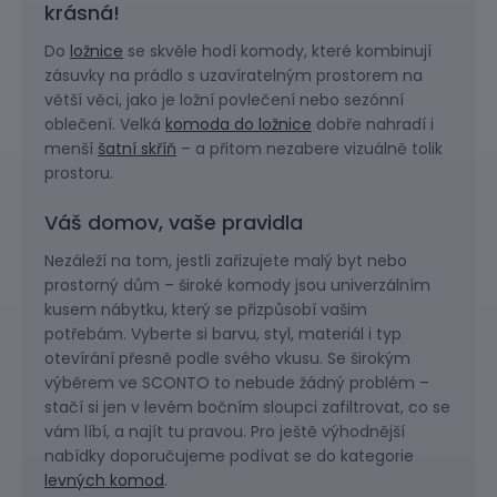
krásná!
Do
ložnice
se skvěle hodí komody, které kombinují
zásuvky na prádlo s uzavíratelným prostorem na
větší věci, jako je ložní povlečení nebo sezónní
oblečení. Velká
komoda do ložnice
dobře nahradí i
menší
šatní skříň
– a přitom nezabere vizuálně tolik
prostoru.
Váš domov, vaše pravidla
Nezáleží na tom, jestli zařizujete malý byt nebo
prostorný dům – široké komody jsou univerzálním
kusem nábytku, který se přizpůsobí vašim
potřebám. Vyberte si barvu, styl, materiál i typ
otevírání přesně podle svého vkusu. Se širokým
výběrem ve SCONTO to nebude žádný problém –
stačí si jen v levém bočním sloupci zafiltrovat, co se
vám líbí, a najít tu pravou. Pro ještě výhodnější
nabídky doporučujeme podívat se do kategorie
levných komod
.