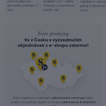
ovlivnit celkovou
problém v ní – někdy
výpletem v obýv
atmosféru interiéru. V
může jít i o samotnou
pokoji či závěsná
obý…
postel. Její …
houp…
Naše prodejny
9x v Česku s vyzvednutím
objednávek z
e-shopu
zdarma!
Další doplňkový sortiment,
zákaznické centrum
nebo
osobní vyzvednutí zboží z e-shopu
zdarma na 9 místech