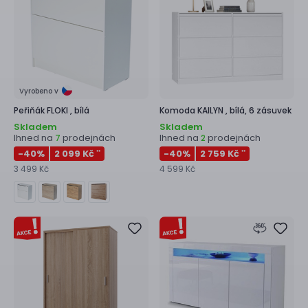
Vyrobeno v
Peřiňák
FLOKI ,
bílá
Komoda
KAILYN ,
bílá, 6 zásuvek
Skladem
Skladem
Ihned na
prodejnách
Ihned na
prodejnách
7
2
-40
%
2 099 Kč
-40
%
2 759 Kč
**
**
3 499 Kč
4 599 Kč