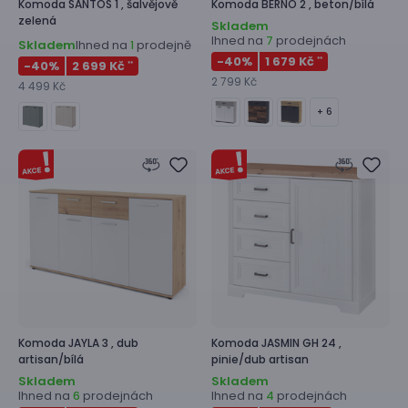
Komoda
SANTOS 1 ,
šalvějově
Komoda
BERNO 2 ,
beton/bílá
zelená
Skladem
Ihned na
prodejnách
7
Skladem
Ihned na
prodejně
1
-40
%
1 679 Kč
**
-40
%
2 699 Kč
**
2 799 Kč
4 499 Kč
+ 6
Komoda
JAYLA 3 ,
dub
Komoda
JASMIN GH 24 ,
artisan/bílá
pinie/dub artisan
Skladem
Skladem
Ihned na
prodejnách
Ihned na
prodejnách
6
4