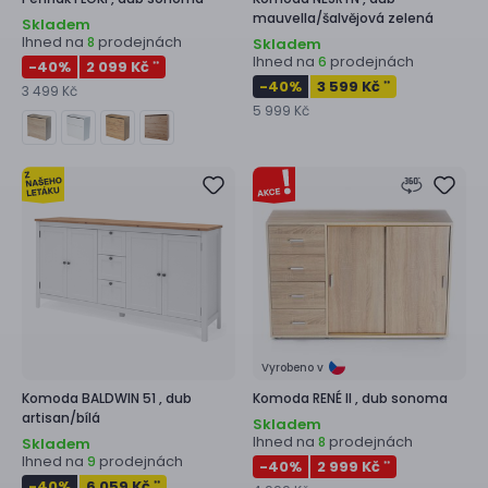
mauvella/šalvějová zelená
Skladem
Ihned na
prodejnách
8
Skladem
Ihned na
prodejnách
6
-40
%
2 099 Kč
**
-40
%
3 599 Kč
**
3 499 Kč
5 999 Kč
Vyrobeno v
Komoda
BALDWIN 51 ,
dub
Komoda
RENÉ II ,
dub sonoma
artisan/bílá
Skladem
Ihned na
prodejnách
8
Skladem
Ihned na
prodejnách
9
-40
%
2 999 Kč
**
-40
%
6 059 Kč
**