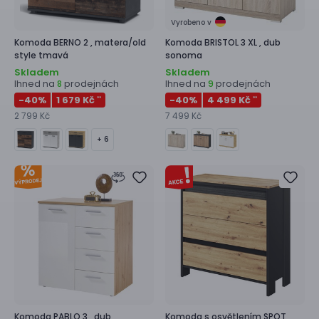
Vyrobeno v
Komoda
BERNO 2 ,
matera/old
Komoda
BRISTOL 3 XL ,
dub
style tmavá
sonoma
Skladem
Skladem
Ihned na
prodejnách
Ihned na
prodejnách
8
9
-40
%
1 679 Kč
-40
%
4 499 Kč
**
**
2 799 Kč
7 499 Kč
+ 6
Komoda
PABLO 3 ,
dub
Komoda s osvětlením
SPOT ,