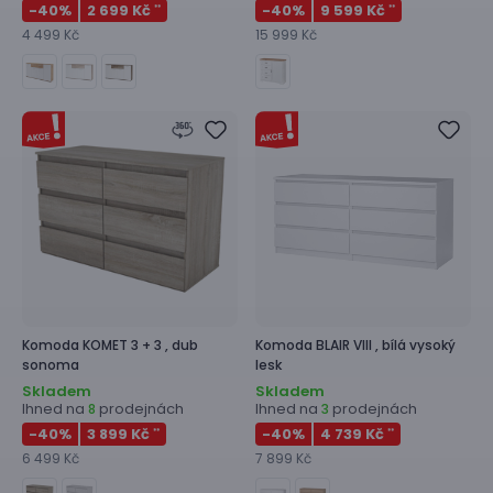
-40
%
2 699 Kč
-40
%
9 599 Kč
**
**
4 499 Kč
15 999 Kč
Komoda
KOMET 3 + 3 ,
dub
Komoda
BLAIR VIII ,
bílá vysoký
sonoma
lesk
Skladem
Skladem
Ihned na
prodejnách
Ihned na
prodejnách
8
3
-40
%
3 899 Kč
-40
%
4 739 Kč
**
**
6 499 Kč
7 899 Kč