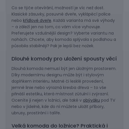
Co se týče otevírání, možností je víc než dost.
Klasické zásuvky, posuvné dveře, vyklápěcí police
nebo
křídlové dveře
. Každá varianta má své výhody
– a záleží jen na tom, co vám více vyhovuje.
Preferujete vzdušnější design? Vyberte variantu na
nohách. Chcete, aby komoda splývala s podlahou a
působila stabilněji? Pak je lepší bez nožek.
Dlouhé komody pro uložení spousty věcí
Dlouhá komoda nemusí být jen úložným prostorem.
Díky modernímu designu může být i stylovým
doplňkem interiéru. Matné či lesklé provedení,
jemné linie nebo výrazná kresba dřeva – to vše
přináší estetiku, která místnost zútulní i zvýrazní.
Oceníte ji nejen v ložnici, ale také v
obýváku
pod TV
nebo v jídelně, kde do ní můžete uložit příbory,
ubrusy, prostírání i talíře.
Velká komoda do ložnice? Praktická i