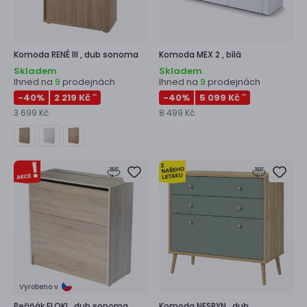
Komoda
RENÉ III ,
dub sonoma
Komoda
MEX 2 ,
bílá
Skladem
Skladem
Ihned na
prodejnách
Ihned na
prodejnách
9
9
-40
%
2 219 Kč
-40
%
5 099 Kč
**
**
3 699 Kč
8 499 Kč
Vyrobeno v
Peřiňák
FLOKI ,
dub sonoma
Komoda
NESRYN ,
dub