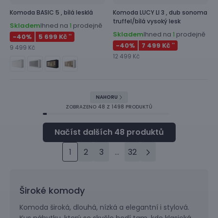
Komoda
BASIC 5 ,
bílá lesklá
Komoda
LUCY LI 3 ,
dub sonoma
truffel/bílá vysoký lesk
Skladem
Ihned na
prodejně
1
Skladem
Ihned na
prodejně
1
-40
%
5 699 Kč
**
-40
%
7 499 Kč
**
9 499 Kč
12 499 Kč
NAHORU
ZOBRAZENO
48
Z 1498 PRODUKTŮ
1
2
3
...
32
Široké komody
Komoda široká, dlouhá, nízká a elegantní i stylová.