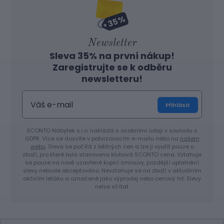
Newsletter
Sleva 35% na první nákup!
Zaregistrujte se k odběru
newsletteru!
Přihlásit
SCONTO Nábytek s.r.o. nakládá s osobními údaji v souladu s
GDPR. Více se dozvíte v potvrzovacím e-mailu nebo na
našem
webu
. Sleva se počítá z běžných cen a lze ji využít pouze u
zboží, pro které byla stanovena klubová SCONTO cena. Vztahuje
se pouze na nově uzavřené kupní smlouvy, pozdější uplatnění
slevy nebude akceptováno. Nevztahuje se na zboží v aktuálním
akčním letáku a označené jako výprodej nebo cenový hit. Slevy
nelze sčítat.