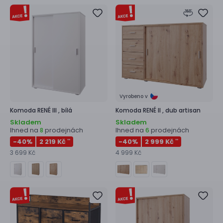
Vyrobeno v
Komoda
RENÉ III ,
bílá
Komoda
RENÉ II ,
dub artisan
Skladem
Skladem
Ihned na
prodejnách
Ihned na
prodejnách
8
6
-40
%
2 219 Kč
-40
%
2 999 Kč
**
**
3 699 Kč
4 999 Kč