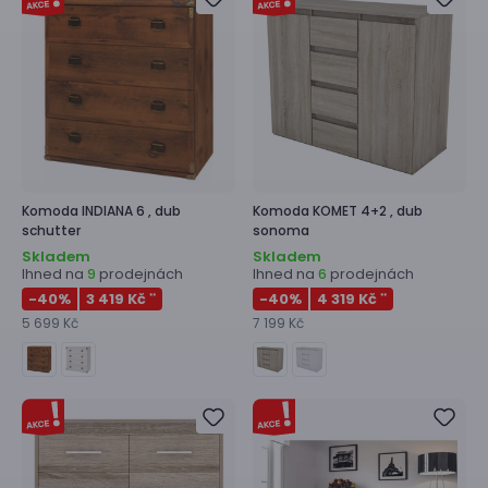
Komoda
INDIANA 6 ,
dub
Komoda
KOMET 4+2 ,
dub
schutter
sonoma
Skladem
Skladem
Ihned na
prodejnách
Ihned na
prodejnách
9
6
-40
%
3 419 Kč
-40
%
4 319 Kč
**
**
5 699 Kč
7 199 Kč