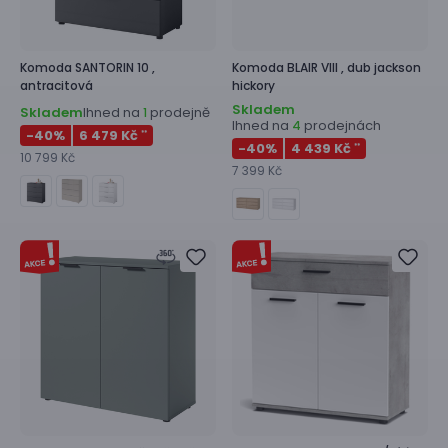
Komoda
SANTORIN 10 ,
Komoda
BLAIR VIII ,
dub jackson
antracitová
hickory
Skladem
Skladem
Ihned na
prodejně
1
Ihned na
prodejnách
4
-40
%
6 479 Kč
**
-40
%
4 439 Kč
**
10 799 Kč
7 399 Kč