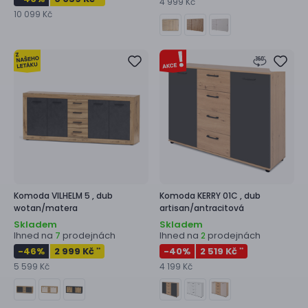
4 999 Kč
10 099 Kč
Komoda
VILHELM 5 ,
dub
Komoda
KERRY 01C ,
dub
wotan/matera
artisan/antracitová
Skladem
Skladem
Ihned na
prodejnách
Ihned na
prodejnách
7
2
-46
%
2 999 Kč
-40
%
2 519 Kč
**
**
5 599 Kč
4 199 Kč