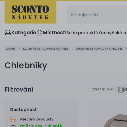
Kategorie
Místnosti
Série produktů
Kuchyňská s
DOMŮ
KUCHYŇSKÉ A DOMÁCÍ POTŘEBY
KUCHYŇSKÉ POMŮCKY A NÁČINÍ
Chlebníky
Filtrování
V
ZOBRAZIT JAKO
Dostupnost
Všechny produkty
Skladem - ihned k