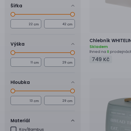
Šířka
cm
cm
Chlebník
WHITELIN
Výška
Skladem
Ihned na
prodejnác
8
749 Kč
cm
cm
Hloubka
cm
cm
Materiál
Kov/Bambus