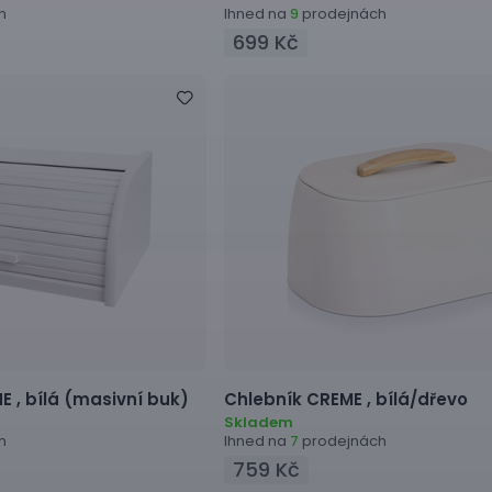
h
Ihned na
prodejnách
9
699 Kč
E ,
bílá (masivní buk)
Chlebník
CREME ,
bílá/dřevo
Skladem
h
Ihned na
prodejnách
7
759 Kč