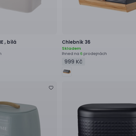
E ,
bílá
Chlebník
36
Skladem
h
Ihned na
prodejnách
6
999 Kč