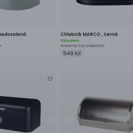
šedozelená
Chlebník
MARCO ,
černá
Skladem
h
Ihned na
prodejnách
9
549 Kč