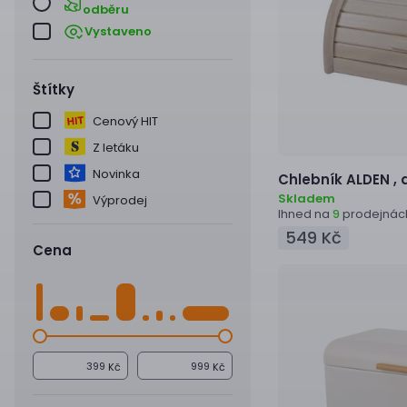
odběru
Vystaveno
Štítky
Cenový HIT
Z letáku
Novinka
Chlebník
ALDEN ,
Skladem
Výprodej
Ihned na
prodejnác
9
549 Kč
Cena
Kč
Kč