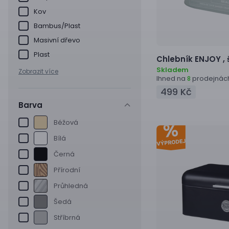
Kov
Bambus/Plast
Masivní dřevo
Plast
Chlebník
ENJOY ,
Skladem
Zobrazit více
Ihned na
prodejnác
8
499 Kč
Barva
Béžová
Bílá
Černá
Přírodní
Průhledná
Šedá
Stříbrná