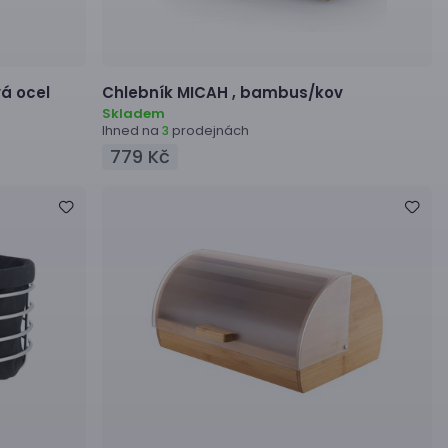
á ocel
Chlebník
MICAH ,
bambus/kov
Skladem
Ihned na
prodejnách
3
779 Kč