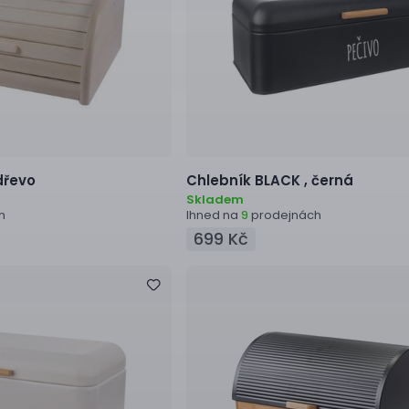
dřevo
Chlebník
BLACK ,
černá
Skladem
h
Ihned na
prodejnách
9
699 Kč