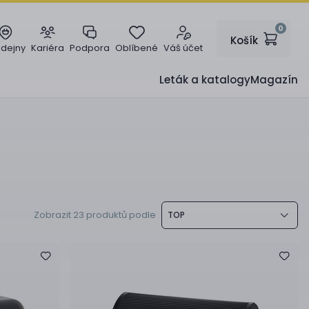
0
Košík
odejny
Kariéra
Podpora
Oblíbené
Váš účet
Leták a katalogy
Magazín
Zobrazit 23 produktů podle
TOP