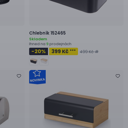
Chlebník
152465
Skladem
Ihned na
prodejnách
9
-20
%
399 Kč
***
499 Kč #