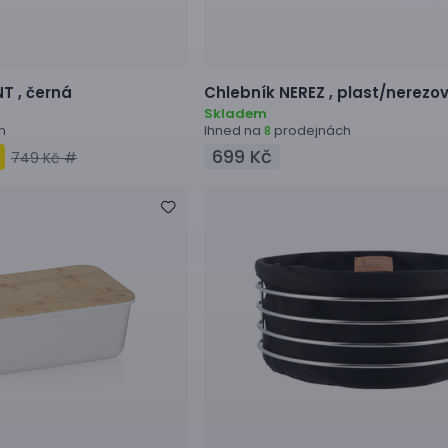
NT ,
černá
Chlebník
NEREZ ,
plast/nerezov
Skladem
h
Ihned na
prodejnách
8
699 Kč
749 Kč #