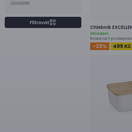
Více barev
Filtrovat
Chlebník
EXCELLE
Skladem
Ihned na
prodejnác
5
-33
%
499 Kč