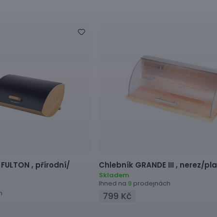
FULTON ,
přírodní/
Chlebník
GRANDE III ,
nerez/pl
Skladem
Ihned na
prodejnách
9
h
799 Kč