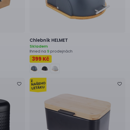
Chlebník
HELMET
Skladem
Ihned na
prodejnách
9
399 Kč