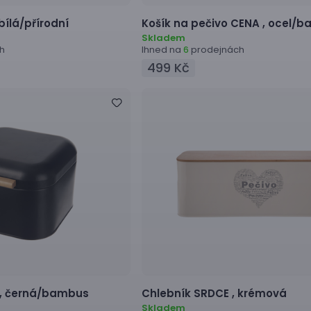
bílá/přírodní
Košík na pečivo
CENA ,
ocel/ba
Skladem
h
Ihned na
prodejnách
6
499 Kč
,
černá/bambus
Chlebník
SRDCE ,
krémová
Skladem