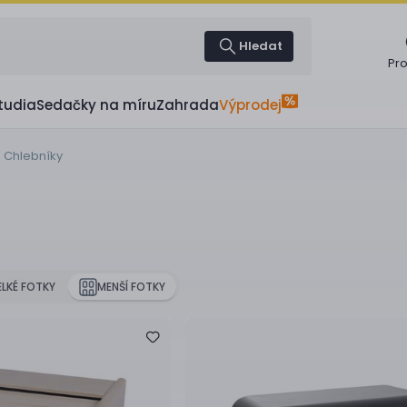
Hledat
Pr
tudia
Sedačky na míru
Zahrada
Výprodej
Chlebníky
ELKÉ FOTKY
MENŠÍ FOTKY