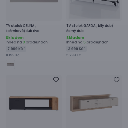
TV stolek
CELINA ,
TV stolek
GARDA ,
bílý dub/
kašmírová/dub riva
černý dub
Skladem
Skladem
Ihned na
prodejnách
Ihned na
prodejnách
3
5
7 999 Kč
3 999 Kč
*
*
11 199 Kč
5 299 Kč