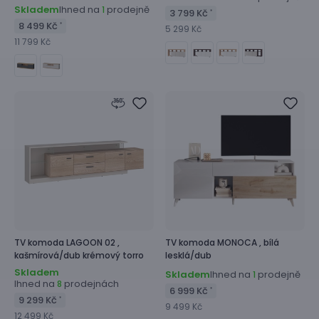
Skladem
Ihned na
prodejně
1
3 799 Kč
*
8 499 Kč
*
5 299 Kč
11 799 Kč
TV komoda
LAGOON 02 ,
TV komoda
MONOCA ,
bílá
kašmírová/dub krémový torro
lesklá/dub
Skladem
Skladem
Ihned na
prodejně
1
Ihned na
prodejnách
8
6 999 Kč
*
9 299 Kč
*
9 499 Kč
12 499 Kč