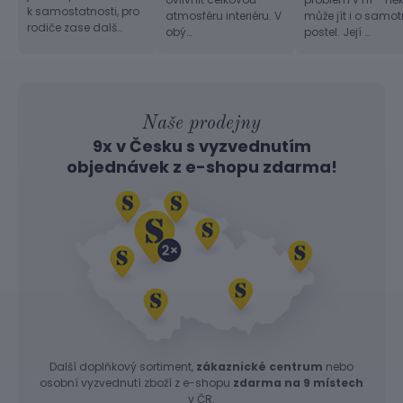
k samostatnosti, pro
atmosféru interiéru. V
může jít i o samo
rodiče zase dalš…
obý…
postel. Její …
Naše prodejny
9x v Česku s vyzvednutím
objednávek z
e-shopu
zdarma!
Další doplňkový sortiment,
zákaznické centrum
nebo
osobní vyzvednutí zboží z e-shopu
zdarma na 9 místech
v ČR.