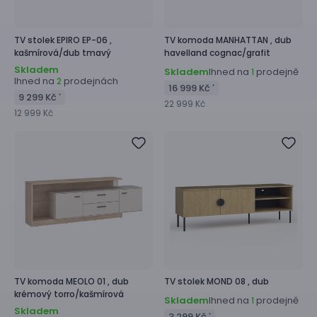
TV stolek
EPIRO EP-06 ,
TV komoda
MANHATTAN ,
dub
kašmírová/dub tmavý
havelland cognac/grafit
Skladem
Skladem
Ihned na
prodejně
1
Ihned na
prodejnách
2
16 999 Kč
*
9 299 Kč
*
22 999 Kč
12 999 Kč
TV komoda
MEOLO 01 ,
dub
TV stolek
MOND 08 ,
dub
krémový torro/kašmírová
Skladem
Ihned na
prodejně
1
Skladem
3 299 Kč
*