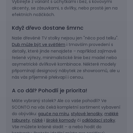
Vybírejte z variant s úchytkami i bez, s kovovými
akcenty, se zásuvkami, s dvířky, nebo prostě jen na
efektních nožičkách.
Když dřevo dostane šmrnc
Naše dřevěné TV stolky nejsou jen "něco pod telku".
Dub může být ve světlém
i tmavším provedení s
detaily, které jinde nenajdete – například zajímavě
řešené výřezy, minimalistické linie bez madel nebo
asymetrické dvířkové kombinace. Některé modely
připomínají designový nábytek ze showroomů, ale u
nás vás příjemně překvapí i cenou.
A co dál? Pohodlí je priorita!
Máte vybraný stolek? Ale co vaše pohodlí? Ve
SCONTO na vás čeká kompletní sortiment vybavení
do obýváku:
gauče na míru
,
stylové lenošky
,
měkké
taburety
,
nízké
i
široké komody
či
odkládací stolky
.
Vše můžete krásně sladit – a nebo hodit do