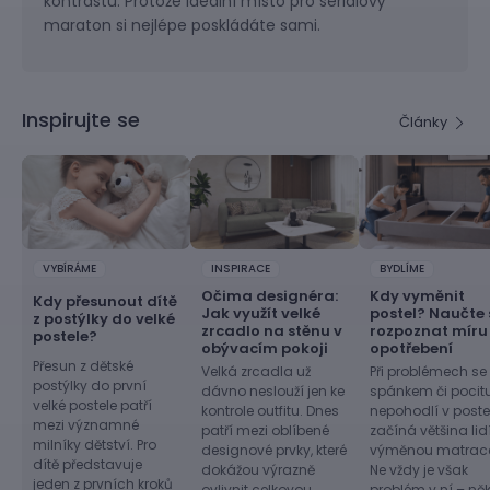
kontrastu. Protože ideální místo pro seriálový
maraton si nejlépe poskládáte sami.
Inspirujte se
Články
VYBÍRÁME
INSPIRACE
BYDLÍME
Očima designéra:
Kdy vyměnit
Kdy přesunout dítě
Jak využít velké
postel? Naučte 
z postýlky do velké
zrcadlo na stěnu v
rozpoznat míru
postele?
obývacím pokoji
opotřebení
Přesun z dětské
Velká zrcadla už
Při problémech se
postýlky do první
dávno neslouží jen ke
spánkem či pocit
velké postele patří
kontrole outfitu. Dnes
nepohodlí v postel
mezi významné
patří mezi oblíbené
začíná většina lid
milníky dětství. Pro
designové prvky, které
výměnou matrac
dítě představuje
dokážou výrazně
Ne vždy je však
jeden z prvních kroků
ovlivnit celkovou
problém v ní – ně