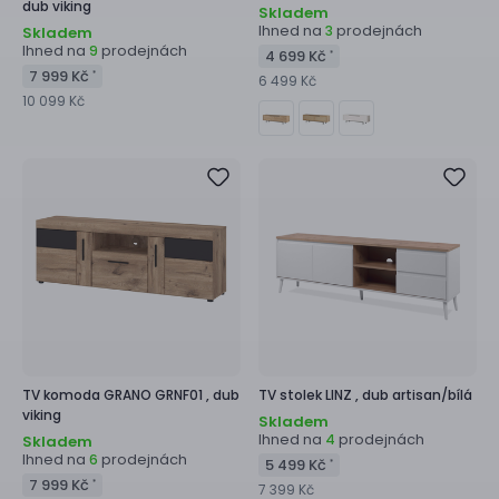
dub viking
Skladem
Ihned na
prodejnách
3
Skladem
Ihned na
prodejnách
9
4 699 Kč
*
7 999 Kč
*
6 499 Kč
10 099 Kč
TV komoda
GRANO GRNF01 ,
dub
TV stolek
LINZ ,
dub artisan/bílá
viking
Skladem
Ihned na
prodejnách
4
Skladem
Ihned na
prodejnách
6
5 499 Kč
*
7 999 Kč
*
7 399 Kč