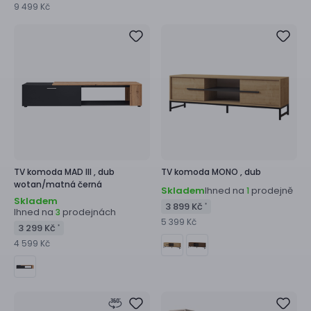
9 499 Kč
TV komoda
MAD III ,
dub
TV komoda
MONO ,
dub
wotan/matná černá
Skladem
Ihned na
prodejně
1
Skladem
3 899 Kč
*
Ihned na
prodejnách
3
5 399 Kč
3 299 Kč
*
4 599 Kč