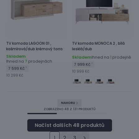
TV komoda
LAGOON 01 ,
TV komoda
MONOCA 2 ,
bílá
kašmírová/dub krémový torro
lesklá/dub
Skladem
Skladem
Ihned na
prodejně
1
Ihned na
prodejnách
7
7 999 Kč
*
7 599 Kč
*
10 999 Kč
10 299 Kč
NAHORU
ZOBRAZENO
48
Z 131 PRODUKTŮ
1
2
3