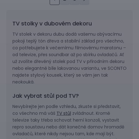
TV stolky v dubovém dekoru
TV stolek v dekoru dubu dodá vašemu obývacímu
pokoji teplý tón dřeva a stabilní základ pro všechno,
co potřebujete k večernímu filmovému maratonu –
od televize, přes soundbar až po sbírku ovladačů. Ať
už zvolíte dřevěný stolek pod TV v přírodním dekoru
nebo elegantně bíle lakovanou variantu, ve SCONTO
najdete stylový kousek, který se vám jen tak
neokouká.
Jak vybrat stůl pod TV?
Nevybírejte jen podle vzhledu, zkuste si představit,
co všechno má váš
TV stůl
zvládnout. Kromě
televize taky třeba schovat herní konzoli, vystavit
repro soustavu nebo dát konečně domov hromadě
ovladačů, které nikdy nejsou tam, kde mají být.