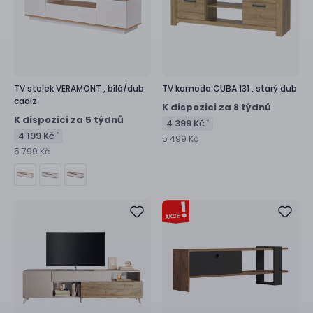
TV stolek
VERAMONT ,
bílá/dub
TV komoda
CUBA 131 ,
starý dub
cadiz
K dispozici za 8 týdnů
K dispozici za 5 týdnů
4 399 Kč
*
4 199 Kč
*
5 499 Kč
5 799 Kč