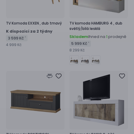
TV Komoda
EXXEN ,
dub tmavý
TV komoda
HAMBURG 4 ,
dub
světlý/bílá lesklá
K dispozici za 2 týdny
Skladem
Ihned na
prodejně
1
3 599 Kč
*
5 999 Kč
*
4 999 Kč
8 299 Kč