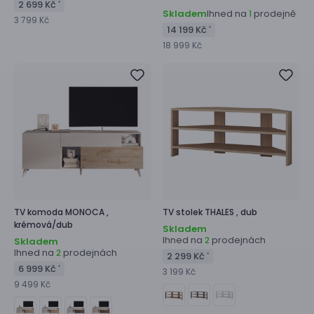
2 699 Kč
*
Skladem
Ihned na
prodejně
1
3 799 Kč
14 199 Kč
*
18 999 Kč
TV komoda
MONOCA ,
TV stolek
THALES ,
dub
krémová/dub
Skladem
Ihned na
prodejnách
2
Skladem
Ihned na
prodejnách
2
2 299 Kč
*
6 999 Kč
*
3 199 Kč
9 499 Kč