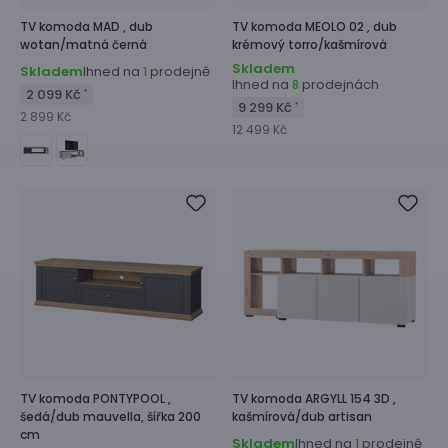
TV komoda
MAD ,
dub
TV komoda
MEOLO 02 ,
dub
wotan/matná černá
krémový torro/kašmírová
Skladem
Skladem
Ihned na
prodejně
1
Ihned na
prodejnách
8
2 099 Kč
*
9 299 Kč
*
2 899 Kč
12 499 Kč
TV komoda
PONTYPOOL ,
TV komoda
ARGYLL 154 3D ,
šedá/dub mauvella, šířka 200
kašmírová/dub artisan
cm
Skladem
Ihned na
prodejně
1