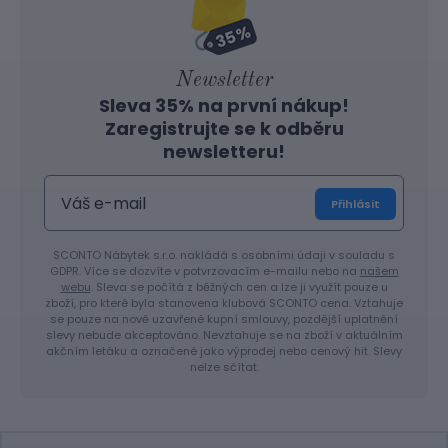
Newsletter
Sleva 35% na první nákup!
Zaregistrujte se k odběru
newsletteru!
Přihlásit
SCONTO Nábytek s.r.o. nakládá s osobními údaji v souladu s
GDPR. Více se dozvíte v potvrzovacím e-mailu nebo na
našem
webu
. Sleva se počítá z běžných cen a lze ji využít pouze u
zboží, pro které byla stanovena klubová SCONTO cena. Vztahuje
se pouze na nově uzavřené kupní smlouvy, pozdější uplatnění
slevy nebude akceptováno. Nevztahuje se na zboží v aktuálním
akčním letáku a označené jako výprodej nebo cenový hit. Slevy
nelze sčítat.