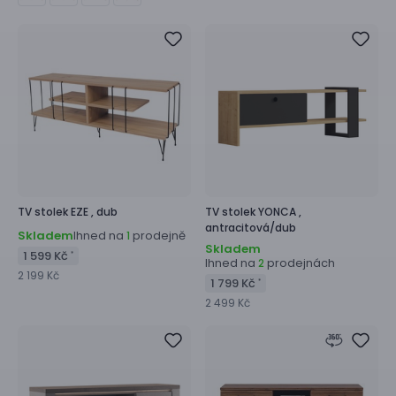
TV stolek
EZE ,
dub
TV stolek
YONCA ,
antracitová/dub
Skladem
Ihned na
prodejně
1
Skladem
1 599 Kč
*
Ihned na
prodejnách
2
2 199 Kč
1 799 Kč
*
2 499 Kč