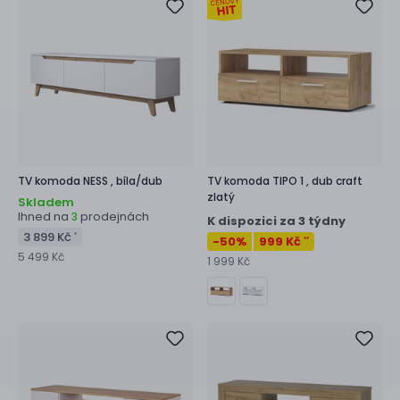
TV komoda
NESS ,
bíla/dub
TV komoda
TIPO 1 ,
dub craft
zlatý
Skladem
Ihned na
prodejnách
3
K dispozici za 3 týdny
3 899 Kč
*
-50
%
999 Kč
**
5 499 Kč
1 999 Kč