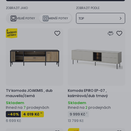
ZOBRAZIT JAKO
ZOBRAZIT PODLE
VELKÉ FOTKY
MENŠÍ FOTKY
TOP
TV komoda
JOAKIMIS ,
dub
Komoda
EPIRO EP-07 ,
mauvella/černá
kašmírová/dub tmavý
Skladem
Skladem
Ihned na
prodejnách
Ihned na
prodejnách
7
2
-40
%
4 019 Kč
9 999 Kč
**
*
6 699 Kč
13 799 Kč