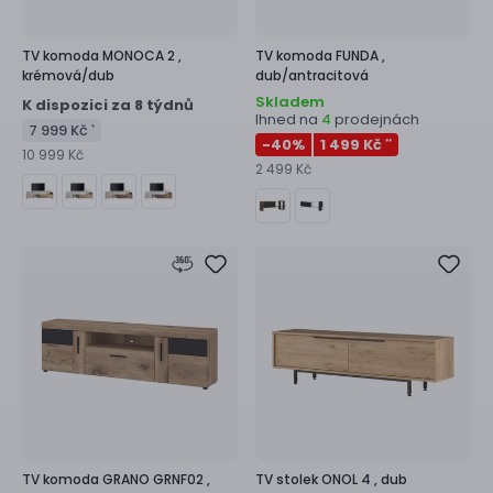
TV komoda
MONOCA 2 ,
TV komoda
FUNDA ,
krémová/dub
dub/antracitová
Skladem
K dispozici za 8 týdnů
Ihned na
prodejnách
4
7 999 Kč
*
-40
%
1 499 Kč
**
10 999 Kč
2 499 Kč
TV komoda
GRANO GRNF02 ,
TV stolek
ONOL 4 ,
dub