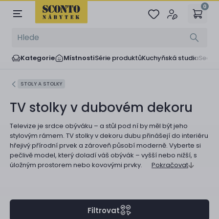
0
Kategorie
Místnosti
Série produktů
Kuchyňská studia
Sedač
STOLY A STOLKY
TV stolky v dubovém dekoru
Televize je srdce obýváku – a stůl pod ní by měl být jeho
stylovým rámem. TV stolky v dekoru dubu přinášejí do interiéru
hřejivý přírodní prvek a zároveň působí moderně. Vyberte si
pečlivě model, který doladí váš obývák – vyšší nebo nižší, s
úložným prostorem nebo kovovými prvky.
Pokračovat
Filtrovat