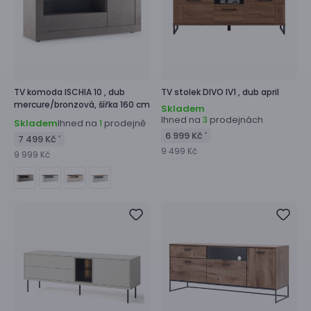
TV komoda
ISCHIA 10 ,
dub
TV stolek
DIVO IV1 ,
dub april
mercure/bronzová, šířka 160 cm
Skladem
Ihned na
prodejnách
3
Skladem
Ihned na
prodejně
1
6 999 Kč
*
7 499 Kč
*
9 499 Kč
9 999 Kč