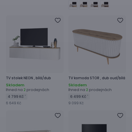
TV stolek
NEON ,
bílá/dub
TV komoda
STOR ,
dub oud/bílá
Skladem
Skladem
Ihned na
prodejnách
Ihned na
prodejnách
2
2
4 799 Kč
6 499 Kč
*
*
6 649 Kč
9 099 Kč