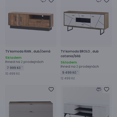
TV komoda
RIAN ,
dub/černá
TV komoda
BROLO ,
dub
catania/bílá
Skladem
Ihned na
prodejnách
2
Skladem
Ihned na
prodejnách
2
7 999 Kč
*
9 499 Kč
*
10 499 Kč
12 499 Kč