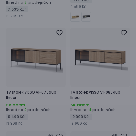
Ihned na
prodejnách
7
4 599 Kč
7 599 Kč
*
10 299 Kč
TV stolek
VISSO VI-07 ,
dub
TV stolek
VISSO VI-08 ,
dub
linear
linear
Skladem
Skladem
Ihned na
prodejnách
Ihned na
prodejnách
2
4
9 499 Kč
9 999 Kč
*
*
13 399 Kč
13 999 Kč