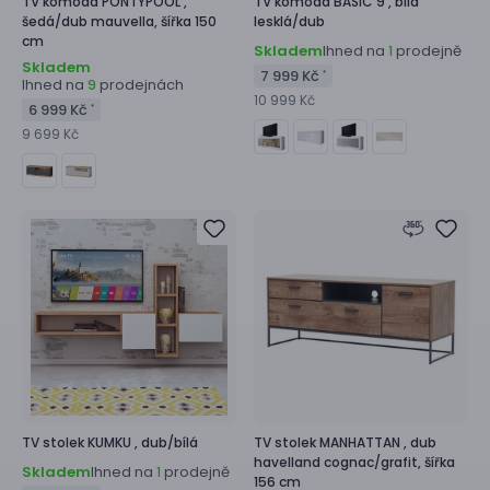
TV komoda
PONTYPOOL ,
TV komoda
BASIC 9 ,
bílá
šedá/dub mauvella, šířka 150
lesklá/dub
cm
Skladem
Ihned na
prodejně
1
Skladem
7 999 Kč
*
Ihned na
prodejnách
9
10 999 Kč
6 999 Kč
*
9 699 Kč
TV stolek
KUMKU ,
dub/bílá
TV stolek
MANHATTAN ,
dub
havelland cognac/grafit, šířka
Skladem
Ihned na
prodejně
1
156 cm