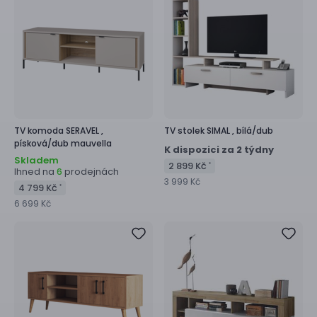
TV komoda
SERAVEL ,
TV stolek
SIMAL ,
bílá/dub
písková/dub mauvella
K dispozici za 2 týdny
Skladem
2 899 Kč
*
Ihned na
prodejnách
6
3 999 Kč
4 799 Kč
*
6 699 Kč