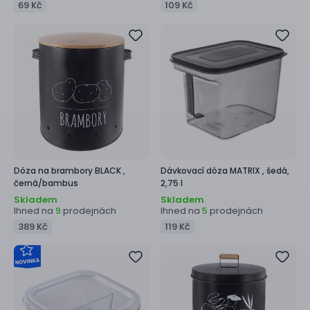
69 Kč
109 Kč
Dóza na brambory
BLACK ,
Dávkovací dóza
MATRIX ,
šedá,
černá/bambus
2,75 l
Skladem
Skladem
Ihned na
prodejnách
Ihned na
prodejnách
9
5
389 Kč
119 Kč