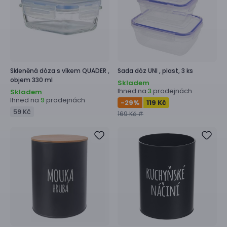
Skleněná dóza s víkem
QUADER ,
Sada dóz
UNI ,
plast, 3 ks
objem 330 ml
Skladem
Ihned na
prodejnách
3
Skladem
Ihned na
prodejnách
9
-29
%
119 Kč
59 Kč
169 Kč #