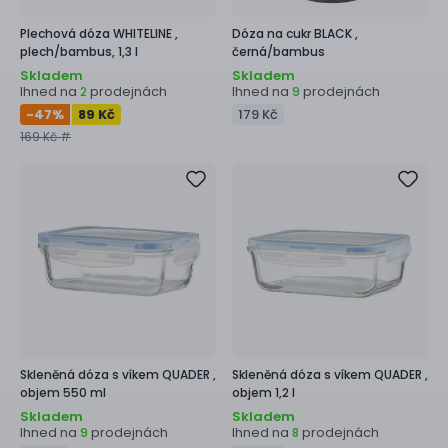
Plechová dóza
WHITELINE ,
Dóza na cukr
BLACK ,
plech/bambus, 1,3 l
černá/bambus
Skladem
Skladem
Ihned na
prodejnách
Ihned na
prodejnách
2
9
-47
%
89 Kč
179 Kč
169 Kč #
Skleněná dóza s víkem
QUADER ,
Skleněná dóza s víkem
QUADER ,
objem 550 ml
objem 1,2 l
Skladem
Skladem
Ihned na
prodejnách
Ihned na
prodejnách
9
8