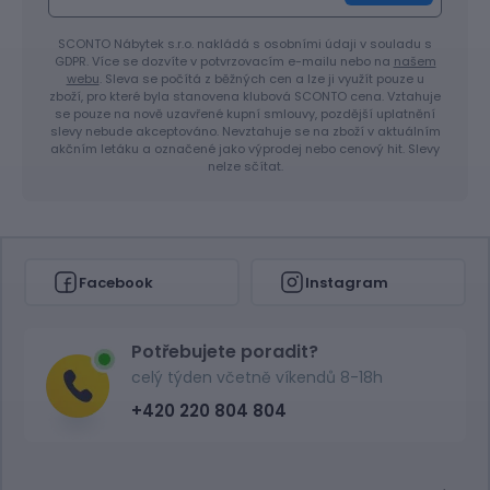
SCONTO Nábytek s.r.o. nakládá s osobními údaji v souladu s
GDPR. Více se dozvíte v potvrzovacím e-mailu nebo na
našem
webu
. Sleva se počítá z běžných cen a lze ji využít pouze u
zboží, pro které byla stanovena klubová SCONTO cena. Vztahuje
se pouze na nově uzavřené kupní smlouvy, pozdější uplatnění
slevy nebude akceptováno. Nevztahuje se na zboží v aktuálním
akčním letáku a označené jako výprodej nebo cenový hit. Slevy
nelze sčítat.
Facebook
Instagram
Potřebujete poradit?
celý týden včetně víkendů 8-18h
+420 220 804 804