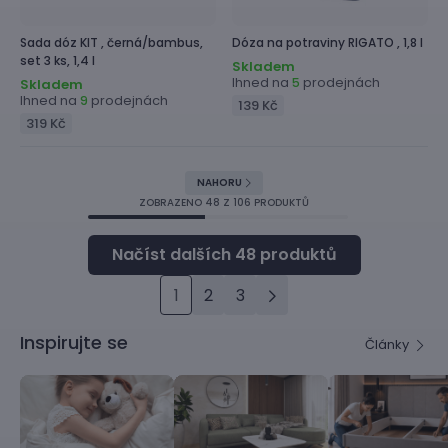
Sada dóz
KIT ,
černá/bambus,
Dóza na potraviny
RIGATO ,
1,8 l
set 3 ks, 1,4 l
Skladem
Ihned na
prodejnách
5
Skladem
Ihned na
prodejnách
9
139 Kč
319 Kč
NAHORU
ZOBRAZENO
48
Z 106 PRODUKTŮ
1
2
3
Inspirujte se
Články