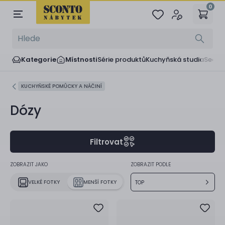
0
Kategorie
Místnosti
Série produktů
Kuchyňská studia
Sedač
KUCHYŇSKÉ POMŮCKY A NÁČINÍ
Dózy
Filtrovat
ZOBRAZIT JAKO
ZOBRAZIT PODLE
VELKÉ FOTKY
MENŠÍ FOTKY
TOP