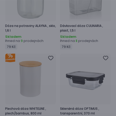
Dóza na potraviny
ALAYNA ,
sklo,
Dávkovací dóza
CULINARIA ,
1,6 l
plast, 1,5 l
Skladem
Skladem
Ihned na
prodejnách
Ihned na
prodejnách
9
8
79 Kč
79 Kč
Plechová dóza
WHITELINE ,
Skleněná dóza
OPTIMUS ,
plech/bambus, 800 ml
transparentní, 370 ml