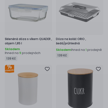
Skleněná dóza s víkem
QUADER ,
Dóza na koláč
ORIO ,
objem 1,85 l
šedá/průhledná
Skladem
Skladem
Ihned na
prodejně
1
Ihned na
prodejnách
9
139 Kč
139 Kč