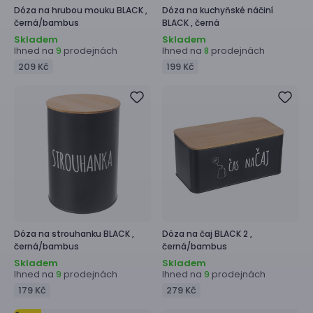
Dóza na hrubou mouku
BLACK ,
Dóza na kuchyňské náčiní
černá/bambus
BLACK ,
černá
Skladem
Skladem
Ihned na
prodejnách
Ihned na
prodejnách
9
8
209 Kč
199 Kč
Dóza na strouhanku
BLACK ,
Dóza na čaj
BLACK 2 ,
černá/bambus
černá/bambus
Skladem
Skladem
Ihned na
prodejnách
Ihned na
prodejnách
9
9
179 Kč
279 Kč