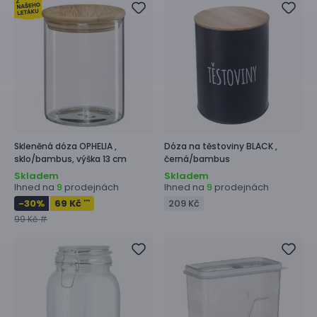
Skleněná dóza
OPHELIA ,
Dóza na těstoviny
BLACK ,
sklo/bambus, výška 13 cm
černá/bambus
Skladem
Skladem
Ihned na
prodejnách
Ihned na
prodejnách
9
9
-30
%
69 Kč
209 Kč
***
99 Kč #