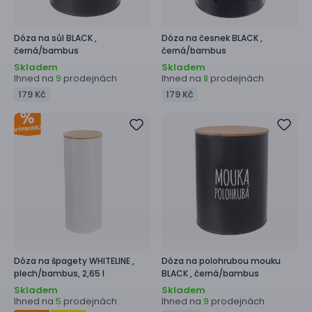
Dóza na sůl
BLACK ,
Dóza na česnek
BLACK ,
černá/bambus
černá/bambus
Skladem
Skladem
Ihned na
prodejnách
Ihned na
prodejnách
9
8
179 Kč
179 Kč
Dóza na špagety
WHITELINE ,
Dóza na polohrubou mouku
plech/bambus, 2,65 l
BLACK ,
černá/bambus
Skladem
Skladem
Ihned na
prodejnách
Ihned na
prodejnách
5
9