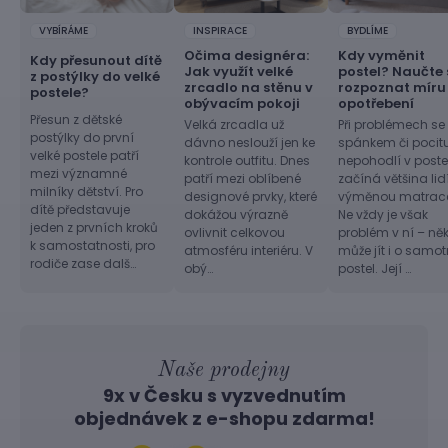
VYBÍRÁME
INSPIRACE
BYDLÍME
Očima designéra:
Kdy vyměnit
Kdy přesunout dítě
Jak využít velké
postel? Naučte 
z postýlky do velké
zrcadlo na stěnu v
rozpoznat míru
postele?
obývacím pokoji
opotřebení
Přesun z dětské
Velká zrcadla už
Při problémech se
postýlky do první
dávno neslouží jen ke
spánkem či pocit
velké postele patří
kontrole outfitu. Dnes
nepohodlí v postel
mezi významné
patří mezi oblíbené
začíná většina lid
milníky dětství. Pro
designové prvky, které
výměnou matrac
dítě představuje
dokážou výrazně
Ne vždy je však
jeden z prvních kroků
ovlivnit celkovou
problém v ní – ně
k samostatnosti, pro
atmosféru interiéru. V
může jít i o samo
rodiče zase dalš…
obý…
postel. Její …
Naše prodejny
9x v Česku s vyzvednutím
objednávek z
e-shopu
zdarma!