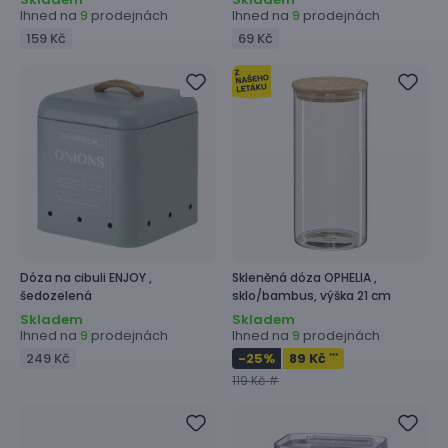
Ihned na
prodejnách
Ihned na
prodejnách
9
9
159 Kč
69 Kč
Dóza na cibuli
ENJOY ,
Skleněná dóza
OPHELIA ,
šedozelená
sklo/bambus, výška 21 cm
Skladem
Skladem
Ihned na
prodejnách
Ihned na
prodejnách
9
9
249 Kč
-25
%
89 Kč
***
119 Kč #