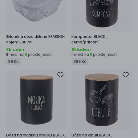
Skleněná dóza dělená
PEARSON ,
Kompostér
BLACK ,
objem 800 ml
černá/přírodní
Skladem
Skladem
Ihned na
prodejnách
Ihned na
prodejnách
9
8
99 Kč
389 Kč
Dóza na hladkou mouku
BLACK ,
Dóza na cibuli
BLACK ,