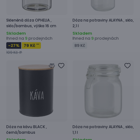
Skleněná dóza
OPHELIA ,
Dóza na potraviny
ALAYNA ,
sklo,
sklo/bambus, výška 16 cm
2,1 l
Skladem
Skladem
Ihned na
prodejnách
Ihned na
prodejnách
9
9
-27
%
79 Kč
89 Kč
***
109 Kč #
Dóza na kávu
BLACK ,
Dóza na potraviny
ALAYNA ,
sklo,
černá/bambus
1,1 l
Skladem
Skladem