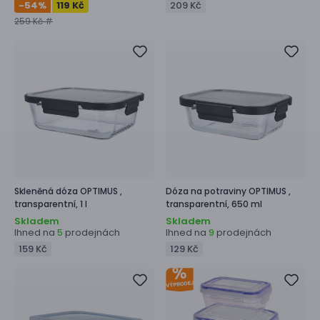
-54
%
119 Kč
209 Kč
259 Kč #
Skleněná dóza
OPTIMUS ,
Dóza na potraviny
OPTIMUS ,
transparentní, 1 l
transparentní, 650 ml
Skladem
Skladem
Ihned na
prodejnách
Ihned na
prodejnách
5
9
159 Kč
129 Kč