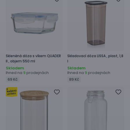
Skleněná dóza s víkem
QUADER
Skladovací dóza
LISSA ,
plast, 1,8
II ,
objem 550 ml
l
Skladem
Skladem
Ihned na
prodejnách
Ihned na
prodejnách
9
9
69 Kč
89 Kč