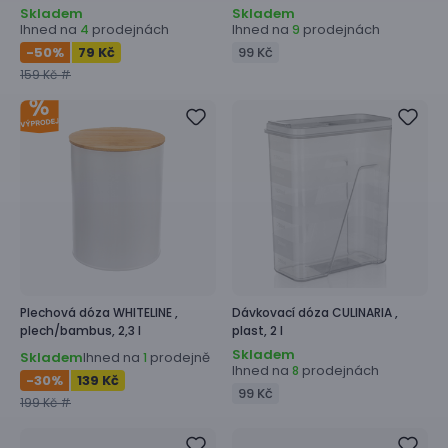
Skladem
Skladem
Ihned na
prodejnách
Ihned na
prodejnách
4
9
-50
%
79 Kč
99 Kč
159 Kč #
Plechová dóza
WHITELINE ,
Dávkovací dóza
CULINARIA ,
plech/bambus, 2,3 l
plast, 2 l
Skladem
Skladem
Ihned na
prodejně
1
Ihned na
prodejnách
8
-30
%
139 Kč
99 Kč
199 Kč #