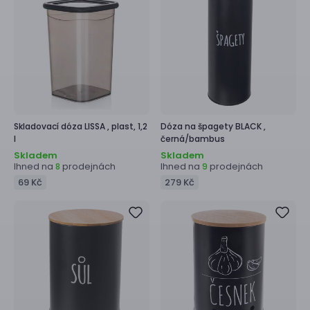
Skladovací dóza
LISSA ,
plast, 1,2
Dóza na špagety
BLACK ,
l
černá/bambus
Skladem
Skladem
Ihned na
prodejnách
Ihned na
prodejnách
8
9
69 Kč
279 Kč