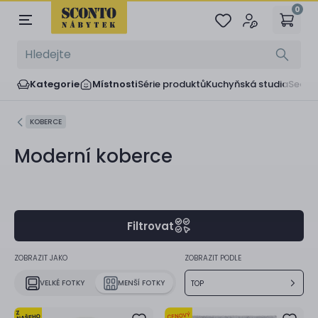
0
Kategorie
Místnosti
Série produktů
Kuchyňská studia
Sedač
KOBERCE
Moderní koberce
Filtrovat
ZOBRAZIT JAKO
ZOBRAZIT PODLE
VELKÉ FOTKY
MENŠÍ FOTKY
TOP