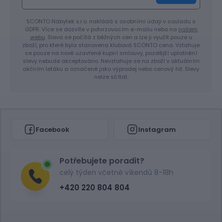
SCONTO Nábytek s.r.o. nakládá s osobními údaji v souladu s
GDPR. Více se dozvíte v potvrzovacím e-mailu nebo na
našem
webu
. Sleva se počítá z běžných cen a lze ji využít pouze u
zboží, pro které byla stanovena klubová SCONTO cena. Vztahuje
se pouze na nově uzavřené kupní smlouvy, pozdější uplatnění
slevy nebude akceptováno. Nevztahuje se na zboží v aktuálním
akčním letáku a označené jako výprodej nebo cenový hit. Slevy
nelze sčítat.
Facebook
Instagram
Potřebujete poradit?
celý týden včetně víkendů 8-18h
+420 220 804 804