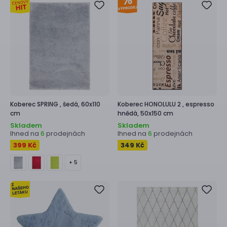
Koberec
SPRING ,
šedá, 60x110
Koberec
HONOLULU 2 ,
espresso
cm
hnědá, 50x150 cm
Skladem
Skladem
Ihned na
prodejnách
Ihned na
prodejnách
6
6
399 Kč
349 Kč
+ 5