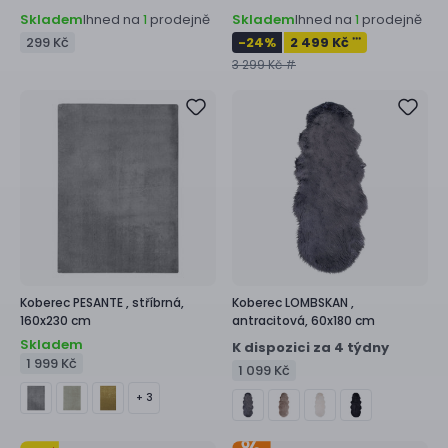
Skladem
Ihned na
prodejně
Skladem
Ihned na
prodejně
1
1
299 Kč
-24
%
2 499 Kč
***
3 299 Kč #
Koberec
PESANTE ,
stříbrná,
Koberec
LOMBSKAN ,
160x230 cm
antracitová, 60x180 cm
Skladem
K dispozici za 4 týdny
1 999 Kč
1 099 Kč
+ 3