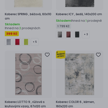
Koberec
SPRING ,
béžová, 60x110
Koberec
ICY ,
šedá, 140x200 cm
cm
Skladem
Ihned na
prodejně
1
Skladem
1 799 Kč
Ihned na
prodejnách
2
399 Kč
+ 3
+ 5
Koberec
LOTTO 9 ,
růžová s
Koberec
COLOR 6 ,
kámen,
kruhovými vzory, 67x120 cm
160x220 cm