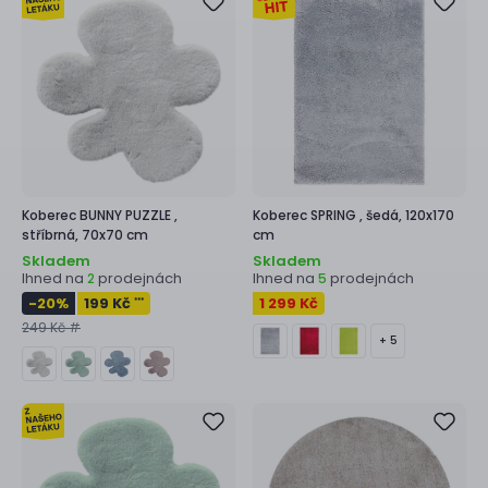
Koberec
BUNNY PUZZLE ,
Koberec
SPRING ,
šedá, 120x170
stříbrná, 70x70 cm
cm
Skladem
Skladem
Ihned na
prodejnách
Ihned na
prodejnách
2
5
-20
%
199 Kč
1 299 Kč
***
249 Kč #
+ 5