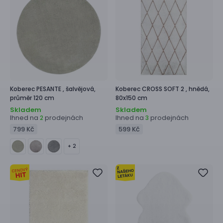
Koberec
PESANTE ,
šalvějová,
Koberec
CROSS SOFT 2 ,
hnědá,
průměr 120 cm
80x150 cm
Skladem
Skladem
Ihned na
prodejnách
Ihned na
prodejnách
2
3
799 Kč
599 Kč
+ 2