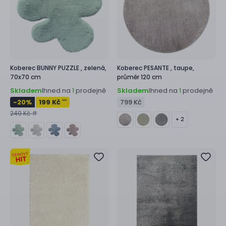
Koberec
BUNNY PUZZLE ,
zelená,
Koberec
PESANTE ,
taupe,
70x70 cm
průměr 120 cm
Skladem
Ihned na
prodejně
Skladem
Ihned na
prodejně
1
1
-20
%
199 Kč
799 Kč
***
249 Kč #
+ 2