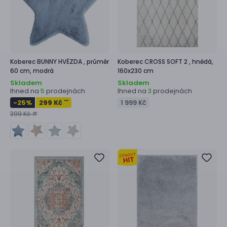
Koberec
BUNNY HVĚZDA ,
průměr
Koberec
CROSS SOFT 2 ,
hnědá,
60 cm, modrá
160x230 cm
Skladem
Skladem
Ihned na
prodejnách
Ihned na
prodejnách
5
3
-25
%
299 Kč
1 999 Kč
***
399 Kč #