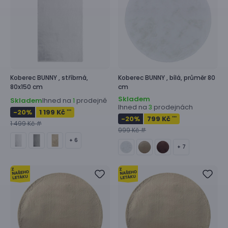
Koberec
BUNNY ,
stříbrná,
Koberec
BUNNY ,
bílá, průměr 80
80x150 cm
cm
Skladem
Skladem
Ihned na
prodejně
1
Ihned na
prodejnách
3
-20
%
1 199 Kč
***
-20
%
799 Kč
***
1 499 Kč #
999 Kč #
+ 6
+ 7