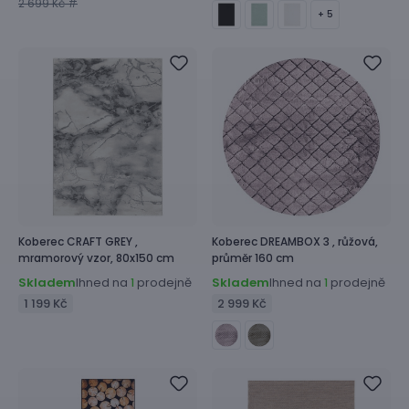
2 699 Kč #
+ 5
Koberec
CRAFT GREY ,
Koberec
DREAMBOX 3 ,
růžová,
mramorový vzor, 80x150 cm
průměr 160 cm
Skladem
Ihned na
prodejně
Skladem
Ihned na
prodejně
1
1
1 199 Kč
2 999 Kč