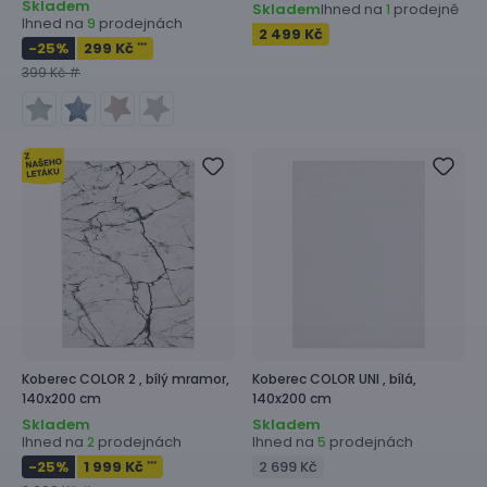
Skladem
Skladem
Ihned na
prodejně
1
Ihned na
prodejnách
9
2 499 Kč
-25
%
299 Kč
***
399 Kč #
Koberec
COLOR 2 ,
bílý mramor,
Koberec
COLOR UNI ,
bílá,
140x200 cm
140x200 cm
Skladem
Skladem
Ihned na
prodejnách
Ihned na
prodejnách
2
5
-25
%
1 999 Kč
2 699 Kč
***