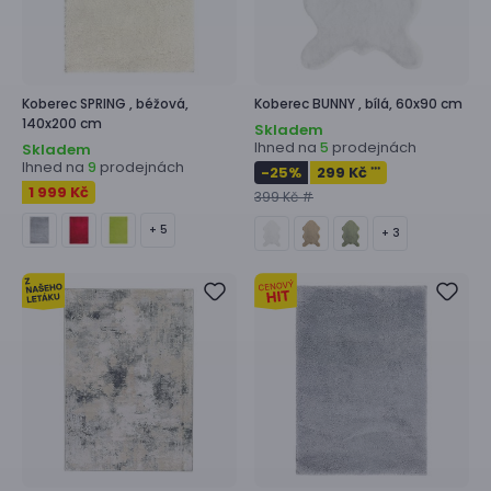
Koberec
SPRING ,
béžová,
Koberec
BUNNY ,
bílá, 60x90 cm
140x200 cm
Skladem
Ihned na
prodejnách
5
Skladem
Ihned na
prodejnách
9
-25
%
299 Kč
***
1 999 Kč
399 Kč #
+ 5
+ 3