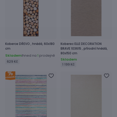
Koberce
DŘEVO ,
hnědá, 60x180
Koberec
ELLE DECORATION
cm
BRAVE 103615 ,
přírodní hnědá,
80x150 cm
Skladem
Ihned na
prodejně
1
Skladem
629 Kč
1 199 Kč