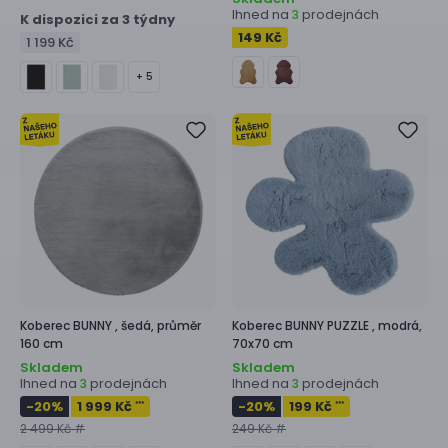
Ihned na
prodejnách
3
K dispozici za 3 týdny
149 Kč
1 199 Kč
+ 5
Koberec
BUNNY ,
šedá, průměr
Koberec
BUNNY PUZZLE ,
modrá,
160 cm
70x70 cm
Skladem
Skladem
Ihned na
prodejnách
Ihned na
prodejnách
3
3
-20
%
1 999 Kč
-20
%
199 Kč
***
***
2 499 Kč #
249 Kč #