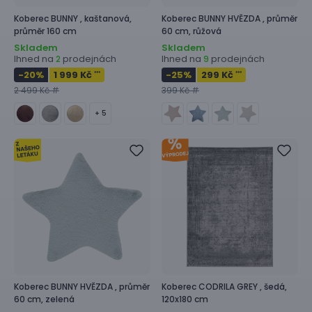
Koberec
BUNNY ,
kaštanová,
Koberec
BUNNY HVĚZDA ,
průměr
průměr 160 cm
60 cm, růžová
Skladem
Skladem
Ihned na
prodejnách
Ihned na
prodejnách
2
9
-20
%
1 999 Kč
-25
%
299 Kč
***
***
2 499 Kč #
399 Kč #
+ 5
Koberec
BUNNY HVĚZDA ,
průměr
Koberec
CODRILA GREY ,
šedá,
60 cm, zelená
120x180 cm