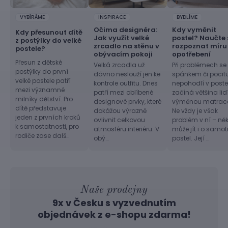
VYBÍRÁME
INSPIRACE
BYDLÍME
Očima designéra:
Kdy vyměnit
Kdy přesunout dítě
Jak využít velké
postel? Naučte 
z postýlky do velké
zrcadlo na stěnu v
rozpoznat míru
postele?
obývacím pokoji
opotřebení
Přesun z dětské
Velká zrcadla už
Při problémech se
postýlky do první
dávno neslouží jen ke
spánkem či pocit
velké postele patří
kontrole outfitu. Dnes
nepohodlí v postel
mezi významné
patří mezi oblíbené
začíná většina lid
milníky dětství. Pro
designové prvky, které
výměnou matrac
dítě představuje
dokážou výrazně
Ne vždy je však
jeden z prvních kroků
ovlivnit celkovou
problém v ní – ně
k samostatnosti, pro
atmosféru interiéru. V
může jít i o samo
rodiče zase dalš…
obý…
postel. Její …
Naše prodejny
9x v Česku s vyzvednutím
objednávek z
e-shopu
zdarma!