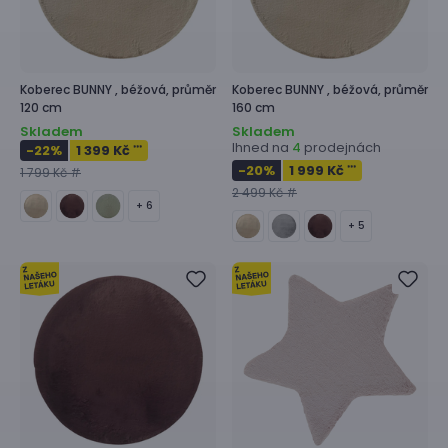
Koberec
BUNNY ,
béžová, průměr
Koberec
BUNNY ,
béžová, průměr
120 cm
160 cm
Skladem
Skladem
Ihned na
prodejnách
4
-22
%
1 399 Kč
***
-20
%
1 999 Kč
***
1 799 Kč #
2 499 Kč #
+ 6
+ 5