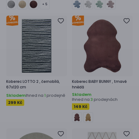
+ 5
Koberec
LOTTO 2 ,
černobílá,
Koberec
BABY BUNNY ,
tmavě
67x120 cm
hnědá
Skladem
Skladem
Ihned na
prodejně
1
Ihned na
prodejnách
3
299 Kč
149 Kč