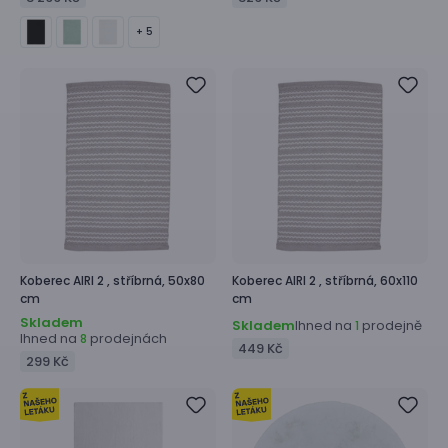
+ 5
Koberec
AIRI 2 ,
stříbrná, 50x80
Koberec
AIRI 2 ,
stříbrná, 60x110
cm
cm
Skladem
Skladem
Ihned na
prodejně
1
Ihned na
prodejnách
8
449 Kč
299 Kč