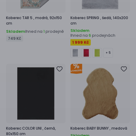
Koberec
TAR 5 ,
modrá, 92x150
Koberec
SPRING ,
šedá, 140x200
cm
cm
Skladem
Skladem
Ihned na
prodejně
1
Ihned na
prodejnách
6
749 Kč
1 999 Kč
+ 5
Koberec
COLOR UNI ,
černá,
Koberec
BABY BUNNY ,
medová
80x150 cm
Skladem