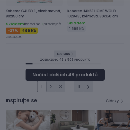
Koberec
GAUDY 1 ,
vícebarevná,
Koberec
HANSE HOME WOLLY
80x150 cm
102843 ,
krémová, 80x150 cm
Skladem
Skladem
Ihned na
prodejně
1
1 599 Kč
-37
%
499 Kč
799 Kč #
NAHORU
ZOBRAZENO
48
Z 508 PRODUKTŮ
1
2
3
...
11
Inspirujte se
Články