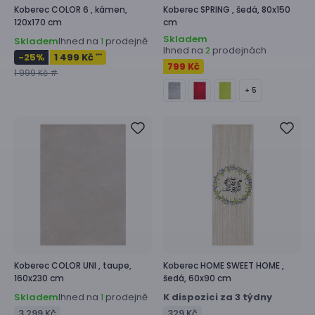
Koberec
COLOR 6 ,
kámen,
Koberec
SPRING ,
šedá, 80x150
120x170 cm
cm
Skladem
Skladem
Ihned na
prodejně
1
Ihned na
prodejnách
2
-25
%
1 499 Kč
***
799 Kč
1 999 Kč #
+ 5
Koberec
COLOR UNI ,
taupe,
Koberec
HOME SWEET HOME ,
160x230 cm
šedá, 60x90 cm
Skladem
Ihned na
prodejně
K dispozici za 3 týdny
1
3 299 Kč
329 Kč