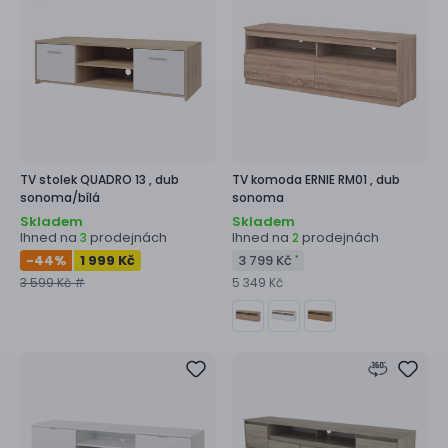
TV stolek
QUADRO 13 ,
dub
TV komoda
ERNIE RM01 ,
dub
sonoma/bílá
sonoma
Skladem
Skladem
Ihned na
prodejnách
Ihned na
prodejnách
3
2
-44
%
1 999 Kč
3 799 Kč
*
3 599 Kč #
5 349 Kč