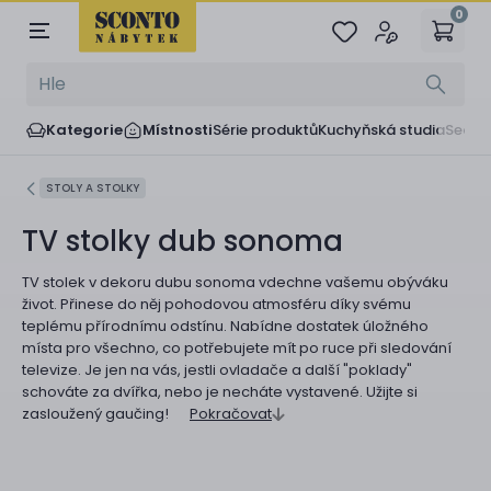
0
Kategorie
Místnosti
Série produktů
Kuchyňská studia
Sedač
STOLY A STOLKY
TV stolky dub sonoma
TV stolek v dekoru dubu sonoma vdechne vašemu obýváku
život. Přinese do něj pohodovou atmosféru díky svému
teplému přírodnímu odstínu. Nabídne dostatek úložného
místa pro všechno, co potřebujete mít po ruce při sledování
televize. Je jen na vás, jestli ovladače a další "poklady"
schováte za dvířka, nebo je necháte vystavené. Užijte si
zasloužený gaučing!
Pokračovat