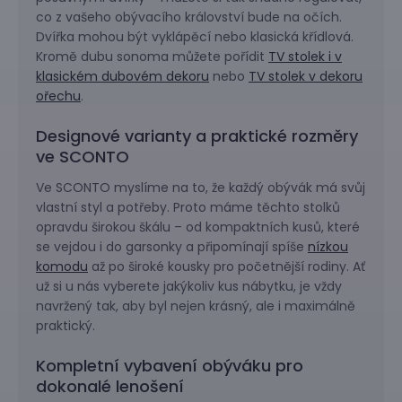
co z vašeho obývacího království bude na očích.
Dvířka mohou být vyklápěcí nebo klasická křídlová.
Kromě dubu sonoma můžete pořídit
TV stolek i v
klasickém dubovém dekoru
nebo
TV stolek v dekoru
ořechu
.
Designové varianty a praktické rozměry
ve SCONTO
Ve SCONTO myslíme na to, že každý obývák má svůj
vlastní styl a potřeby. Proto máme těchto stolků
opravdu širokou škálu – od kompaktních kusů, které
se vejdou i do garsonky a připomínají spíše
nízkou
komodu
až po široké kousky pro početnější rodiny. Ať
už si u nás vyberete jakýkoliv kus nábytku, je vždy
navržený tak, aby byl nejen krásný, ale i maximálně
praktický.
Kompletní vybavení obýváku pro
dokonalé lenošení