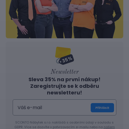
Newsletter
Sleva 35% na první nákup!
Zaregistrujte se k odběru
newsletteru!
Přihlásit
SCONTO Nábytek s.r.o. nakládá s osobními údaji v souladu s
GDPR. Více se dozvíte v potvrzovacím e-mailu nebo na
našem