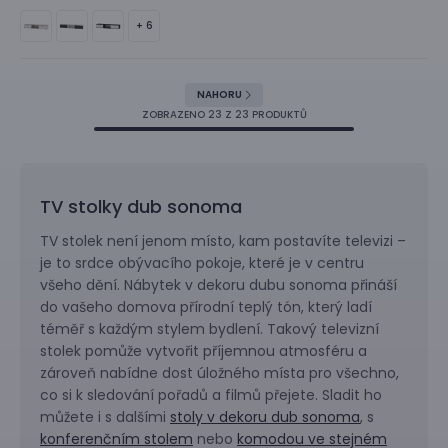
+ 6
NAHORU
ZOBRAZENO
23
Z 23 PRODUKTŮ
TV stolky dub sonoma
TV stolek není jenom místo, kam postavíte televizi –
je to srdce obývacího pokoje, které je v centru
všeho dění. Nábytek v dekoru dubu sonoma přináší
do vašeho domova přírodní teplý tón, který ladí
téměř s každým stylem bydlení. Takový televizní
stolek pomůže vytvořit příjemnou atmosféru a
zároveň nabídne dost úložného místa pro všechno,
co si k sledování pořadů a filmů přejete. Sladit ho
můžete i s dalšími
stoly v dekoru dub sonoma
, s
konferenčním stolem
nebo
komodou ve stejném