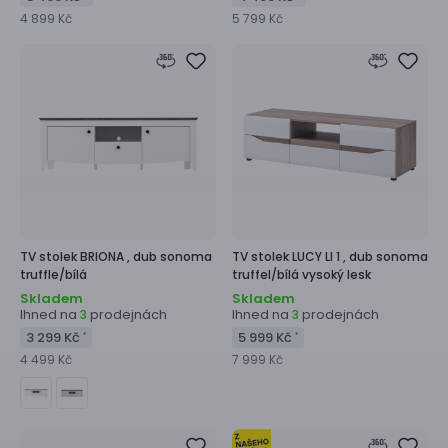
4 899 Kč
5 799 Kč
TV stolek
BRIONA ,
dub sonoma
TV stolek
LUCY LI 1 ,
dub sonoma
truffle/bílá
truffel/bílá vysoký lesk
Skladem
Skladem
Ihned na
prodejnách
Ihned na
prodejnách
3
3
3 299 Kč
5 999 Kč
*
*
4 499 Kč
7 999 Kč