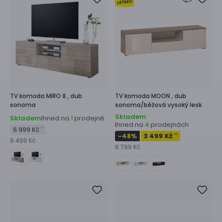
TV komoda
MIRO 8 ,
dub
TV komoda
MOON ,
dub
sonoma
sonoma/béžová vysoký lesk
Skladem
Skladem
Ihned na
prodejně
1
Ihned na
prodejnách
4
6 999 Kč
*
-48
%
3 499 Kč
**
9 499 Kč
6 799 Kč