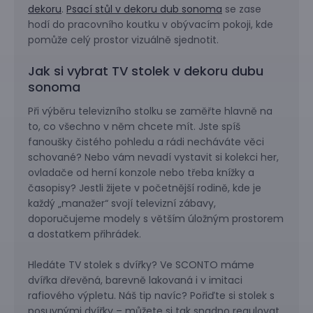
dekoru
.
Psací stůl v dekoru dub sonoma
se zase
hodí do pracovního koutku v obývacím pokoji, kde
pomůže celý prostor vizuálně sjednotit.
Jak si vybrat TV stolek v dekoru dubu
sonoma
Při výběru televizního stolku se zaměřte hlavně na
to, co všechno v něm chcete mít. Jste spíš
fanoušky čistého pohledu a rádi necháváte věci
schované? Nebo vám nevadí vystavit si kolekci her,
ovladače od herní konzole nebo třeba knížky a
časopisy? Jestli žijete v početnější rodině, kde je
každý „manažer“ svojí televizní zábavy,
doporučujeme modely s větším úložným prostorem
a dostatkem přihrádek.
Hledáte TV stolek s dvířky? Ve SCONTO máme
dvířka dřevěná, barevně lakovaná i v imitaci
rafiového výpletu. Náš tip navíc? Pořiďte si stolek s
posuvnými dvířky – můžete si tak snadno regulovat,