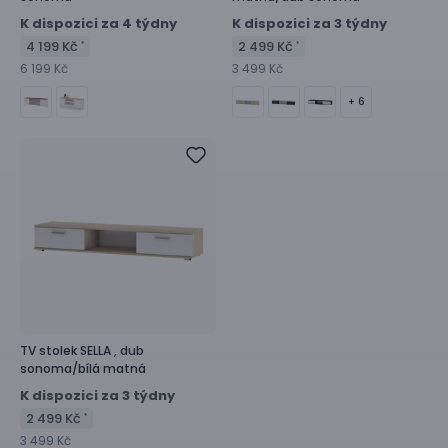
K dispozici za 4 týdny
K dispozici za 3 týdny
4 199 Kč
2 499 Kč
*
*
6 199 Kč
3 499 Kč
+ 6
TV stolek
SELLA ,
dub
sonoma/bílá matná
K dispozici za 3 týdny
2 499 Kč
*
3 499 Kč