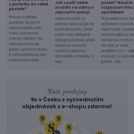
Jak využít velké
postel? Naučte 
z postýlky do velké
zrcadlo na stěnu v
rozpoznat míru
postele?
obývacím pokoji
opotřebení
Přesun z dětské
Velká zrcadla už
Při problémech se
postýlky do první
dávno neslouží jen ke
spánkem či pocit
velké postele patří
kontrole outfitu. Dnes
nepohodlí v postel
mezi významné
patří mezi oblíbené
začíná většina lid
milníky dětství. Pro
designové prvky, které
výměnou matrac
dítě představuje
dokážou výrazně
Ne vždy je však
jeden z prvních kroků
ovlivnit celkovou
problém v ní – ně
k samostatnosti, pro
atmosféru interiéru. V
může jít i o samo
rodiče zase dalš…
obý…
postel. Její …
Naše prodejny
9x v Česku s vyzvednutím
objednávek z
e-shopu
zdarma!