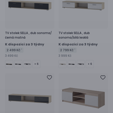
TV stolek
SELLA ,
dub sonoma/
TV stolek
SELLA ,
dub
černá matná
sonoma/bílá lesklá
K dispozici za 3 týdny
K dispozici za 3 týdny
2 499 Kč
2 799 Kč
*
*
3 499 Kč
3 999 Kč
+ 6
+ 6