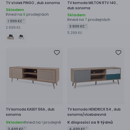
TV stolek
PINGO ,
dub sonoma
TV komoda
MILTON RTV 140 ,
dub sonoma
Skladem
Ihned na
prodejnách
6
Skladem
Ihned na
prodejnách
7
1 999 Kč
*
3 899 Kč
*
2 699 Kč
5 299 Kč
TV komoda
KASEY 56A ,
dub
TV komoda
HENDRICK 54 ,
dub
sonoma
sonoma/vícebarevná
Skladem
Ihned na
prodejně
K dispozici za 9 týdnů
1
3 499 Kč
4 499 Kč
*
*