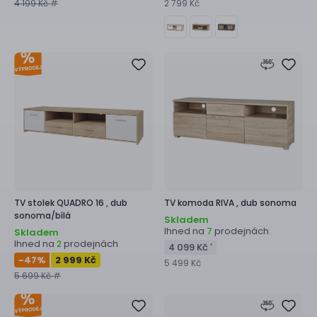
4 199 Kč #
2 799 Kč
TV stolek
QUADRO 16 ,
dub
TV komoda
RIVA ,
dub sonoma
sonoma/bílá
Skladem
Ihned na
prodejnách
7
Skladem
Ihned na
prodejnách
2
4 099 Kč
*
-47
%
2 999 Kč
5 499 Kč
5 699 Kč #