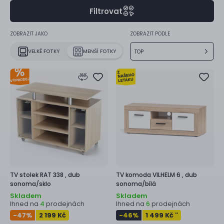
Filtrovat
ZOBRAZIT JAKO
ZOBRAZIT PODLE
VELKÉ FOTKY
MENŠÍ FOTKY
TOP
TV stolek
RAT 338 ,
dub
TV komoda
VILHELM 6 ,
dub
sonoma/sklo
sonoma/bílá
Skladem
Skladem
Ihned na
prodejnách
Ihned na
prodejnách
4
6
-47
%
2 199 Kč
-46
%
1 499 Kč
**