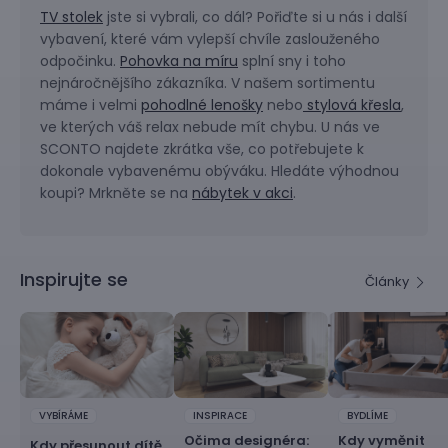
TV stolek
jste si vybrali, co dál? Pořiďte si u nás i další
vybavení, které vám vylepší chvíle zaslouženého
odpočinku.
Pohovka na míru
splní sny i toho
nejnáročnějšího zákazníka. V našem sortimentu
máme i velmi
pohodlné lenošky
nebo
stylová křesla
,
ve kterých váš relax nebude mít chybu. U nás ve
SCONTO najdete zkrátka vše, co potřebujete k
dokonale vybavenému obýváku. Hledáte výhodnou
koupi? Mrkněte se na
nábytek v akci
.
Inspirujte se
Články
VYBÍRÁME
INSPIRACE
BYDLÍME
Očima designéra:
Kdy vyměnit
Kdy přesunout dítě