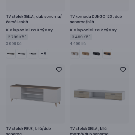
TV stolek
SELLA ,
dub sonoma/
TV komoda
DUNGO 120 ,
dub
černá lesklá
sonoma/bílá
K dispozici za 3 týdny
K dispozici za 2 týdny
2 799 Kč
3 499 Kč
*
*
3 999 Kč
4 499 Kč
+ 6
TV stolek
PRUE ,
bílá/dub
TV stolek
SELLA ,
bílá
sonoma
matná/dub sonoma