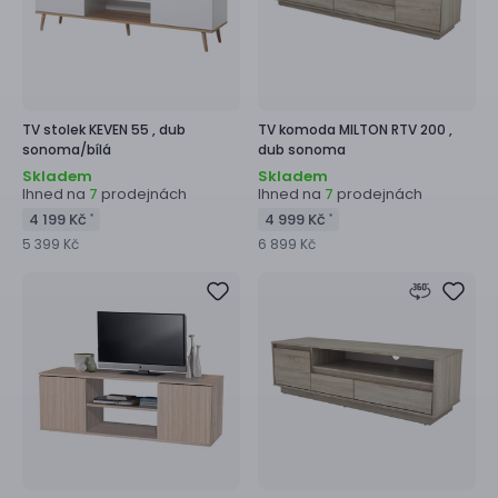
TV stolek
KEVEN 55 ,
dub
TV komoda
MILTON RTV 200 ,
sonoma/bílá
dub sonoma
Skladem
Skladem
Ihned na
prodejnách
Ihned na
prodejnách
7
7
4 199 Kč
4 999 Kč
*
*
5 399 Kč
6 899 Kč