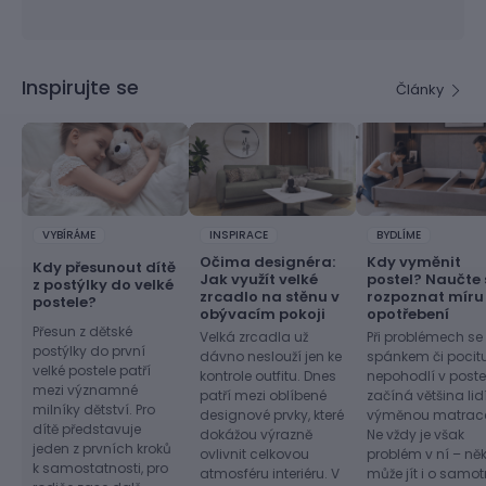
Inspirujte se
Články
VYBÍRÁME
INSPIRACE
BYDLÍME
Očima designéra:
Kdy vyměnit
Kdy přesunout dítě
Jak využít velké
postel? Naučte 
z postýlky do velké
zrcadlo na stěnu v
rozpoznat míru
postele?
obývacím pokoji
opotřebení
Přesun z dětské
Velká zrcadla už
Při problémech se
postýlky do první
dávno neslouží jen ke
spánkem či pocit
velké postele patří
kontrole outfitu. Dnes
nepohodlí v postel
mezi významné
patří mezi oblíbené
začíná většina lid
milníky dětství. Pro
designové prvky, které
výměnou matrac
dítě představuje
dokážou výrazně
Ne vždy je však
jeden z prvních kroků
ovlivnit celkovou
problém v ní – ně
k samostatnosti, pro
atmosféru interiéru. V
může jít i o samo