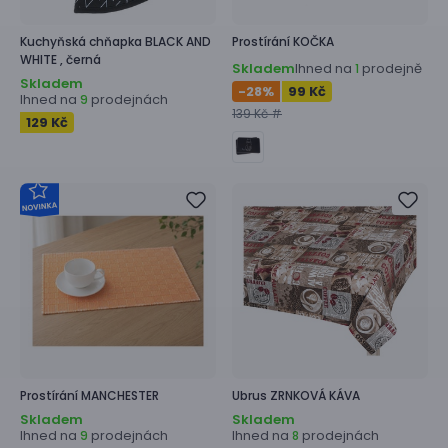
Kuchyňská chňapka
BLACK AND
Prostírání
KOČKA
WHITE ,
černá
Skladem
Ihned na
prodejně
1
Skladem
-28
%
99 Kč
Ihned na
prodejnách
9
139 Kč #
129 Kč
Prostírání
MANCHESTER
Ubrus
ZRNKOVÁ KÁVA
Skladem
Skladem
Ihned na
prodejnách
Ihned na
prodejnách
9
8