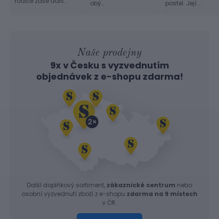
rodiče zase dalš…
obý…
postel. Její …
Naše prodejny
9x v Česku s vyzvednutím
objednávek z
e-shopu
zdarma!
Další doplňkový sortiment,
zákaznické centrum
nebo
osobní vyzvednutí zboží z e-shopu
zdarma na 9 místech
v ČR.