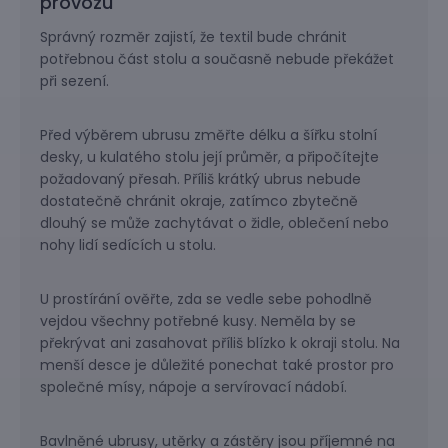
provozu
Správný rozměr zajistí, že textil bude chránit
potřebnou část stolu a současně nebude překážet
při sezení.
Před výběrem ubrusu změřte délku a šířku stolní
desky, u kulatého stolu její průměr, a připočítejte
požadovaný přesah. Příliš krátký ubrus nebude
dostatečně chránit okraje, zatímco zbytečně
dlouhý se může zachytávat o židle, oblečení nebo
nohy lidí sedících u stolu.
U prostírání ověřte, zda se vedle sebe pohodlně
vejdou všechny potřebné kusy. Neměla by se
překrývat ani zasahovat příliš blízko k okraji stolu. Na
menší desce je důležité ponechat také prostor pro
společné mísy, nápoje a servírovací nádobí.
Bavlněné ubrusy, utěrky a zástěry jsou příjemné na