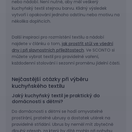
nebo nádobí. Není nutné, aby měl veškerý
kuchyňský textil stejnou barvu. Klidný výsledek
vytvoří i opakování jednoho odstínu nebo motivu na
několika doplňcích.
Další inspiraci pro rozmístění textilu a nádobí
najdete v článku o tom,
jak prostřít stůl ve všední
dny i při slavnostních příležitostech
. Ve SCONTO si
můžete vybrat textil pro pravidelné vaření,
každodenní stolování i sezonní proměnu jídelní části.
Nejčastější otázky při výběru
kuchyňského textilu
Jaký kuchyňský textil je praktický do
domácnosti s dětmi?
Do domácnosti s dětmi se hodí omyvatelné
prostírání, pratelné ubrusy a dostatek utěrek na
pravidelné střídání. Ubrus by neměl mít zbytečně
dlouhý přesah, za který by dítě mohlo při pohybu