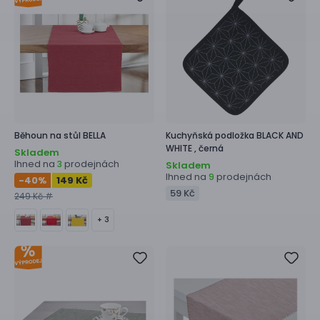
Běhoun na stůl
BELLA
Kuchyňská podložka
BLACK AND
WHITE ,
černá
Skladem
Ihned na
prodejnách
3
Skladem
Ihned na
prodejnách
9
-40
%
149 Kč
59 Kč
249 Kč #
+ 3