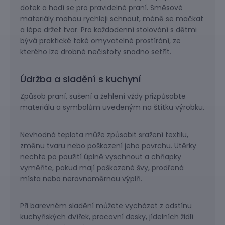
dotek a hodí se pro pravidelné praní. Směsové
materiály mohou rychleji schnout, méně se mačkat
a lépe držet tvar. Pro každodenní stolování s dětmi
bývá praktické také omyvatelné prostírání, ze
kterého lze drobné nečistoty snadno setřít.
Údržba a sladění s kuchyní
Způsob praní, sušení a žehlení vždy přizpůsobte
materiálu a symbolům uvedeným na štítku výrobku.
Nevhodná teplota může způsobit sražení textilu,
změnu tvaru nebo poškození jeho povrchu. Utěrky
nechte po použití úplně vyschnout a chňapky
vyměňte, pokud mají poškozené švy, prodřená
místa nebo nerovnoměrnou výplň.
Při barevném sladění můžete vycházet z odstínu
kuchyňských dvířek, pracovní desky, jídelních židlí