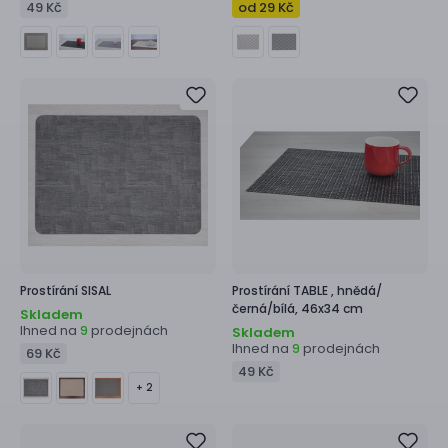
49 Kč
od 29 Kč
Prostírání
SISAL
Prostírání
TABLE ,
hnědá/
černá/bílá, 46x34 cm
Skladem
Ihned na
prodejnách
9
Skladem
Ihned na
prodejnách
9
69 Kč
49 Kč
+ 2