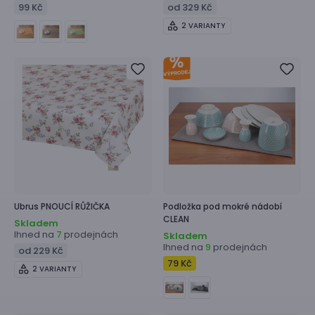
99 Kč
od 329 Kč
2 VARIANTY
Ubrus
PNOUCÍ RŮŽIČKA
Podložka pod mokré nádobí
CLEAN
Skladem
Ihned na
prodejnách
7
Skladem
Ihned na
prodejnách
9
od 229 Kč
79 Kč
2 VARIANTY