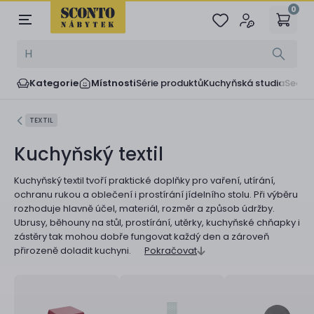
0
Kategorie
Místnosti
Série produktů
Kuchyňská studia
Sedač
TEXTIL
Kuchyňský textil
Kuchyňský textil tvoří praktické doplňky pro vaření, utírání,
ochranu rukou a oblečení i prostírání jídelního stolu. Při výběru
rozhoduje hlavně účel, materiál, rozměr a způsob údržby.
Ubrusy, běhouny na stůl, prostírání, utěrky, kuchyňské chňapky i
zástěry tak mohou dobře fungovat každý den a zároveň
přirozeně doladit kuchyni.
Pokračovat