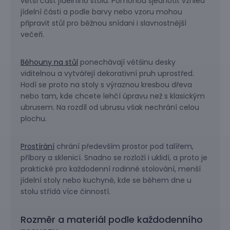
větší část jídelního stolu. Pomohou sjednotit vzhled
jídelní části a podle barvy nebo vzoru mohou
připravit stůl pro běžnou snídani i slavnostnější
večeři.
Běhouny na stůl
ponechávají většinu desky
viditelnou a vytvářejí dekorativní pruh uprostřed.
Hodí se proto na stoly s výraznou kresbou dřeva
nebo tam, kde chcete lehčí úpravu než s klasickým
ubrusem. Na rozdíl od ubrusu však nechrání celou
plochu.
Prostírání
chrání především prostor pod talířem,
příbory a sklenicí. Snadno se rozloží i uklidí, a proto je
praktické pro každodenní rodinné stolování, menší
jídelní stoly nebo kuchyně, kde se během dne u
stolu střídá více činností.
Rozměr a materiál podle každodenního