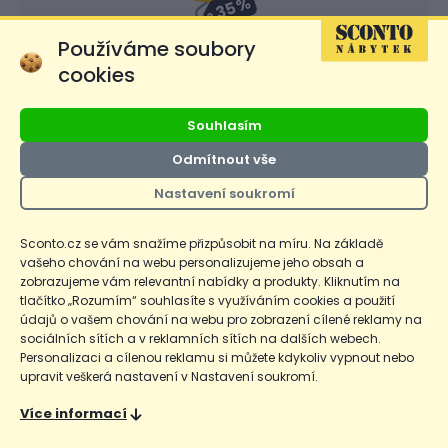
Používáme soubory
Newsletter
cookies
Sleva 35% na první nákup!
Zaregistrujte se k odběru
newsletteru!
Souhlasím
Odmítnout vše
Přihlásit
Nastavení soukromí
SCONTO Nábytek s.r.o. nakládá s osobními údaji v souladu s
GDPR. Více se dozvíte v potvrzovacím e-mailu nebo na
našem
Sconto.cz se vám snažíme přizpůsobit na míru. Na základě
webu
. Sleva se počítá z běžných cen a lze ji využít pouze u
vašeho chování na webu personalizujeme jeho obsah a
zboží, pro které byla stanovena klubová SCONTO cena. Vztahuje
zobrazujeme vám relevantní nabídky a produkty. Kliknutím na
se pouze na nově uzavřené kupní smlouvy, pozdější uplatnění
tlačítko „Rozumím“ souhlasíte s využíváním cookies a použití
slevy nebude akceptováno. Nevztahuje se na zboží v aktuálním
údajů o vašem chování na webu pro zobrazení cílené reklamy na
akčním letáku a označené jako výprodej nebo cenový hit. Slevy
sociálních sítích a v reklamních sítích na dalších webech.
nelze sčítat.
Personalizaci a cílenou reklamu si můžete kdykoliv vypnout nebo
upravit veškerá nastavení v Nastavení soukromí.
Více informací
Facebook
Instagram