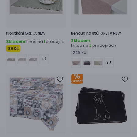
Prostírání
GRETA NEW
Běhoun na stůl
GRETA NEW
Skladem
Skladem
Ihned na
prodejně
1
Ihned na
prodejnách
2
89 Kč
249 Kč
+ 3
+ 3