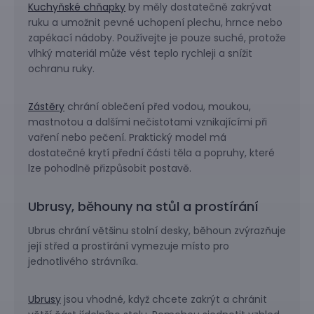
Kuchyňské chňapky
by měly dostatečně zakrývat
ruku a umožnit pevné uchopení plechu, hrnce nebo
zapékací nádoby. Používejte je pouze suché, protože
vlhký materiál může vést teplo rychleji a snížit
ochranu ruky.
Zástěry
chrání oblečení před vodou, moukou,
mastnotou a dalšími nečistotami vznikajícími při
vaření nebo pečení. Praktický model má
dostatečné krytí přední části těla a popruhy, které
lze pohodlně přizpůsobit postavě.
Ubrusy, běhouny na stůl a prostírání
Ubrus chrání většinu stolní desky, běhoun zvýrazňuje
její střed a prostírání vymezuje místo pro
jednotlivého strávníka.
Ubrusy
jsou vhodné, když chcete zakrýt a chránit