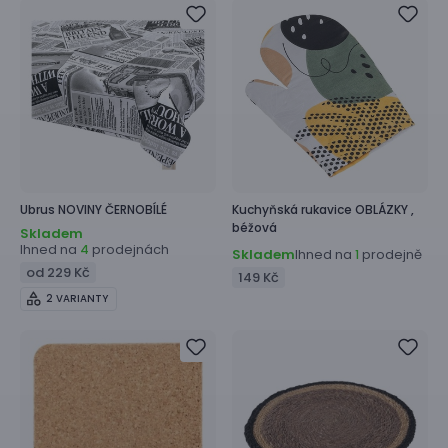
Ubrus
NOVINY ČERNOBÍLÉ
Kuchyňská rukavice
OBLÁZKY ,
béžová
Skladem
Ihned na
prodejnách
4
Skladem
Ihned na
prodejně
1
od 229 Kč
149 Kč
2 VARIANTY