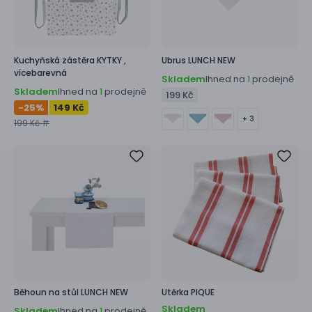
Kuchyňská zástěra
KYTKY ,
Ubrus
LUNCH NEW
vícebarevná
Skladem
Ihned na
prodejně
1
Skladem
Ihned na
prodejně
1
199 Kč
-25
%
149 Kč
+ 3
199 Kč #
Běhoun na stůl
LUNCH NEW
Utěrka
PIQUE
Skladem
Skladem
Ihned na
prodejně
1