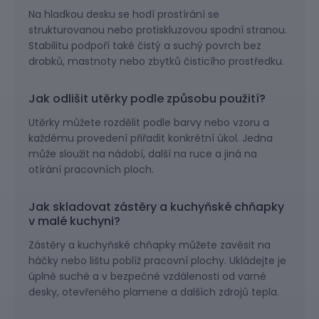
Na hladkou desku se hodí prostírání se
strukturovanou nebo protiskluzovou spodní stranou.
Stabilitu podpoří také čistý a suchý povrch bez
drobků, mastnoty nebo zbytků čisticího prostředku.
Jak odlišit utěrky podle způsobu použití?
Utěrky můžete rozdělit podle barvy nebo vzoru a
každému provedení přiřadit konkrétní úkol. Jedna
může sloužit na nádobí, další na ruce a jiná na
otírání pracovních ploch.
Jak skladovat zástěry a kuchyňské chňapky
v malé kuchyni?
Zástěry a kuchyňské chňapky můžete zavěsit na
háčky nebo lištu poblíž pracovní plochy. Ukládejte je
úplně suché a v bezpečné vzdálenosti od varné
desky, otevřeného plamene a dalších zdrojů tepla.