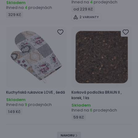
Ihned na
prodejnách
4
Skladem
Ihned na
prodejnách
4
od 229 Kč
329 Kč
2 VARIANTY
Kuchyňská rukavice
LOVE ,
šedá
Korková podložka
BRAUN II ,
korek, 1 ks
Skladem
Ihned na
prodejnách
9
Skladem
Ihned na
prodejnách
6
149 Kč
59 Kč
NAHORU