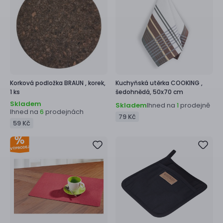
Korková podložka
BRAUN ,
korek,
Kuchyňská utěrka
COOKING ,
1 ks
šedohnědá, 50x70 cm
Skladem
Skladem
Ihned na
prodejně
1
Ihned na
prodejnách
6
79 Kč
59 Kč