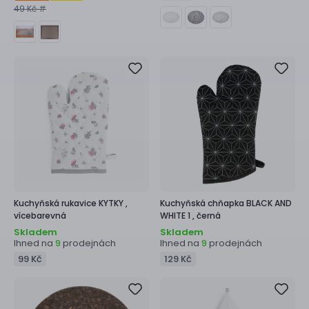
49 Kč #
Kuchyňská rukavice
KYTKY ,
Kuchyňská chňapka
BLACK AND
vícebarevná
WHITE 1 ,
černá
Skladem
Skladem
Ihned na
prodejnách
Ihned na
prodejnách
9
9
99 Kč
129 Kč