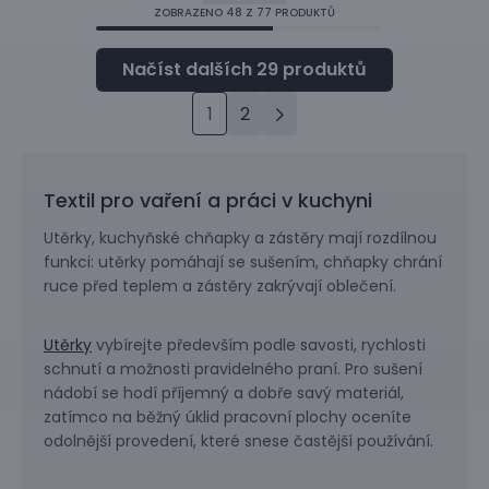
ZOBRAZENO
48
Z 77 PRODUKTŮ
1
2
Textil pro vaření a práci v kuchyni
Utěrky, kuchyňské chňapky a zástěry mají rozdílnou
funkci: utěrky pomáhají se sušením, chňapky chrání
ruce před teplem a zástěry zakrývají oblečení.
Utěrky
vybírejte především podle savosti, rychlosti
schnutí a možnosti pravidelného praní. Pro sušení
nádobí se hodí příjemný a dobře savý materiál,
zatímco na běžný úklid pracovní plochy oceníte
odolnější provedení, které snese častější používání.