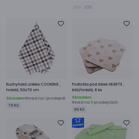
Kuchyňská utěrka
COOKING ,
Podložka pod šálek
HEARTS ,
hnědá, 50x70 cm
bílá/hnědá, 6 ks
Skladem
Skladem
Ihned na
prodejně
1
Ihned na
prodejnách
9
79 Kč
99 Kč