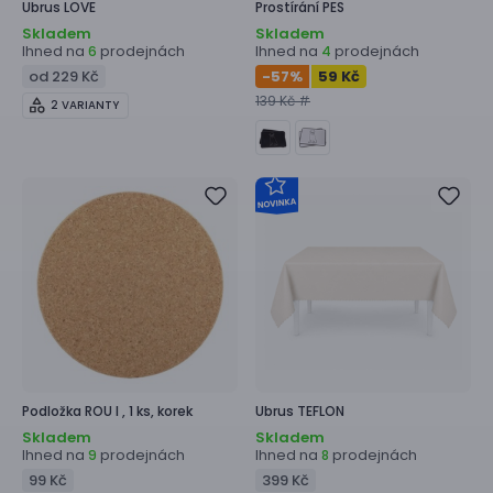
Ubrus
LOVE
Prostírání
PES
Skladem
Skladem
Ihned na
prodejnách
Ihned na
prodejnách
6
4
od 229 Kč
-57
%
59 Kč
139 Kč #
2 VARIANTY
Podložka
ROU I ,
1 ks, korek
Ubrus
TEFLON
Skladem
Skladem
Ihned na
prodejnách
Ihned na
prodejnách
9
8
99 Kč
399 Kč