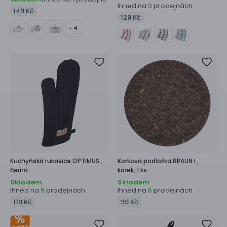
Ihned na
prodejnách
9
149 Kč
129 Kč
+ 4
Kuchyňská rukavice
OPTIMUS ,
Korková podložka
BRAUN I ,
černá
korek, 1 ks
Skladem
Skladem
Ihned na
prodejnách
Ihned na
prodejnách
9
6
119 Kč
99 Kč