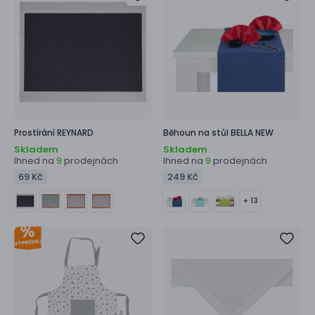
Prostírání
REYNARD
Běhoun na stůl
BELLA NEW
Skladem
Skladem
Ihned na
prodejnách
Ihned na
prodejnách
9
9
69 Kč
249 Kč
+ 13