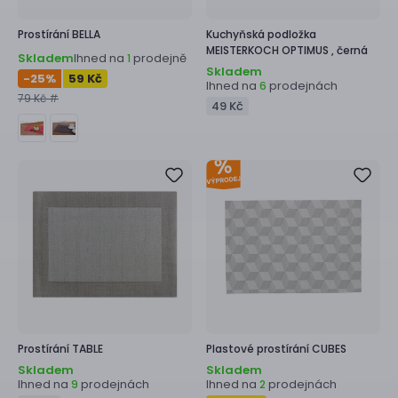
Prostírání
BELLA
Kuchyňská podložka
MEISTERKOCH OPTIMUS ,
černá
Skladem
Ihned na
prodejně
1
Skladem
-25
%
59 Kč
Ihned na
prodejnách
6
79 Kč #
49 Kč
Prostírání
TABLE
Plastové prostírání
CUBES
Skladem
Skladem
Ihned na
prodejnách
Ihned na
prodejnách
9
2