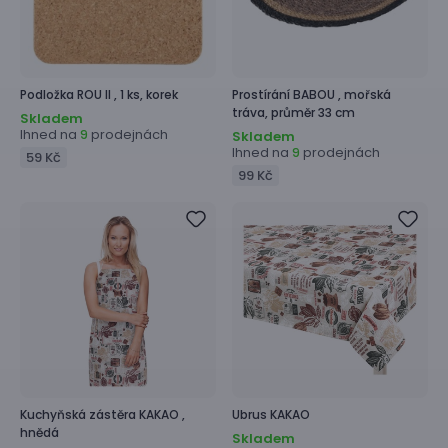
Podložka
ROU II ,
1 ks, korek
Prostírání
BABOU ,
mořská
tráva, průměr 33 cm
Skladem
Ihned na
prodejnách
9
Skladem
Ihned na
prodejnách
9
59 Kč
99 Kč
Kuchyňská zástěra
KAKAO ,
Ubrus
KAKAO
hnědá
Skladem