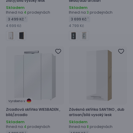
zlatý/bílá vysoký lesk
šedá/dub artisan
Skladem
Skladem
Ihned na
prodejnách
Ihned na
prodejnách
4
3
3 499 Kč
3 699 Kč
*
*
4 699 Kč
4 799 Kč
Vyrobeno v
Zrcadlová skříňka
WIESBADEN ,
Závěsná skříňka
SANTINO ,
dub
bílá/zrcadlo
artisan/bílá vysoký lesk
Skladem
Skladem
Ihned na
prodejnách
Ihned na
prodejnách
4
8
*
*