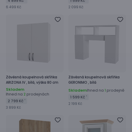
4 899 Kč
1 599 Kč
6 499 Kč
2 099 Kč
Závěsná koupelnová skříňka
Závěsná koupelnová skříňka
ARIZONA IV ,
bílá, výška 80 cm
GERONIMO ,
bílá
Skladem
Skladem
Ihned na
prodejně
1
Ihned na
prodejnách
2
1 599 Kč
*
2 799 Kč
*
2 199 Kč
3 899 Kč