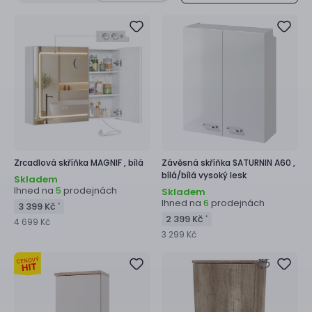
Zrcadlová skříňka
MAGNIF ,
bílá
Závěsná skříňka
SATURNIN A60 ,
bílá/bílá vysoký lesk
Skladem
Ihned na
prodejnách
5
Skladem
Ihned na
prodejnách
6
3 399 Kč
*
2 399 Kč
*
4 699 Kč
3 299 Kč