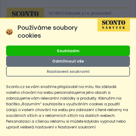
SCONTO Nábytek, s.r.o. je součástí
mezinárodního řetězce, který provozuje
obchodní domy
Hoeffner
a
Sconto
.
Používáme soubory
cookies
Přejít na
Sconto.sk
Souhlasím
Odmítnout vše
Nastavení soukromí
Ceny produktů na e-shopu sconto.cz jsou označeny následovně. Běžná
cena je cena bez označení, *Cena pro členy SCONTO Clubu, **Akční
cena pro členy SCONTO Clubu, ***Akční cena, # Nejnižší cena za 30
Sconto.cz se vám snažíme přizpůsobit na míru. Na základě
dnů před prvním zlevněním. Dle zákona o ochraně spotřebitele §12a je
vašeho chování na webu personalizujeme jeho obsah a
uvedená Běžná cena současně i nejnižší za 30 dní, pokud není Nejnižší
Běžná cena za 30 dní uvedena samostatně na detailu produktu.
zobrazujeme vám relevantní nabídky a produkty. Kliknutím na
tlačítko „Rozumím“ souhlasíte s využíváním cookies a použití
údajů o vašem chování na webu pro zobrazení cílené reklamy na
Copyright
Ochrana osobních údajů
Cookies
Nastavení cookies
sociálních sítích a v reklamních sítích na dalších webech.
Personalizaci a cílenou reklamu si můžete kdykoliv vypnout nebo
© 2026 SCONTO Nábytek s.r.o.
upravit veškerá nastavení v Nastavení soukromí.