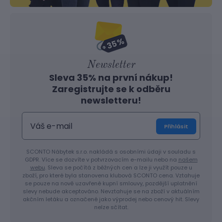
Newsletter
Sleva 35% na první nákup!
Zaregistrujte se k odběru
newsletteru!
Přihlásit
SCONTO Nábytek s.r.o. nakládá s osobními údaji v souladu s
GDPR. Více se dozvíte v potvrzovacím e-mailu nebo na
našem
webu
. Sleva se počítá z běžných cen a lze ji využít pouze u
zboží, pro které byla stanovena klubová SCONTO cena. Vztahuje
se pouze na nově uzavřené kupní smlouvy, pozdější uplatnění
slevy nebude akceptováno. Nevztahuje se na zboží v aktuálním
akčním letáku a označené jako výprodej nebo cenový hit. Slevy
nelze sčítat.