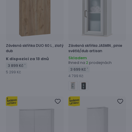
Závěsná skříňka
DUO 60 L ,
zlatý
Závěsná skříňka
JASMIN ,
pinie
dub
světlá/dub artisan
Skladem
K dispozici za 13 dnů
Ihned na
prodejnách
2
3 899 Kč
*
3 699 Kč
*
5 299 Kč
4 799 Kč