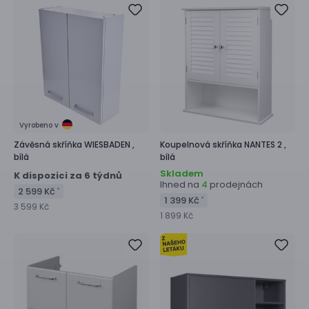
Vyrobeno v
Závěsná skříňka
WIESBADEN ,
Koupelnová skříňka
NANTES 2 ,
bílá
bílá
Skladem
K dispozici za 6 týdnů
Ihned na
prodejnách
4
2 599 Kč
*
1 399 Kč
*
3 599 Kč
1 899 Kč