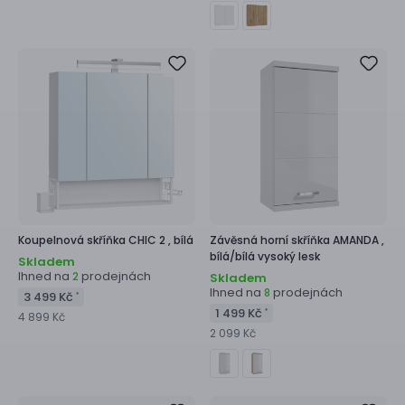
Koupelnová skříňka
CHIC 2 ,
bílá
Závěsná horní skříňka
AMANDA ,
bílá/bílá vysoký lesk
Skladem
Ihned na
prodejnách
2
Skladem
Ihned na
prodejnách
8
3 499 Kč
*
1 499 Kč
*
4 899 Kč
2 099 Kč