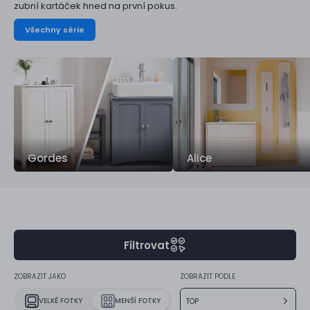
zubní kartáček hned na první pokus.
Všechny série
Gordes
Alice
Filtrovat
ZOBRAZIT JAKO
ZOBRAZIT PODLE
VELKÉ FOTKY
MENŠÍ FOTKY
TOP