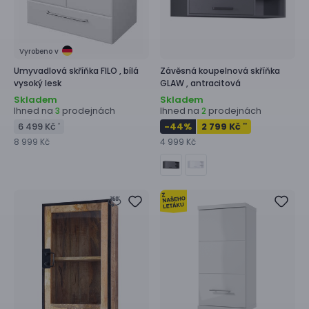
Vyrobeno v
Umyvadlová skříňka
FILO ,
bílá
Závěsná koupelnová skříňka
vysoký lesk
GLAW ,
antracitová
Skladem
Skladem
Ihned na
prodejnách
Ihned na
prodejnách
3
2
6 499 Kč
-44
%
2 799 Kč
*
**
8 999 Kč
4 999 Kč