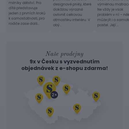
milníky dětství. Pro
designové prvky, které
výměnou matrac
dítě představuje
dokážou výrazně
Ne vždy je však
jeden z prvních kroků
ovlivnit celkovou
problém v ní – ně
k samostatnosti, pro
atmosféru interiéru. V
může jít i o samo
rodiče zase dalš…
obý…
postel. Její …
Naše prodejny
9x v Česku s vyzvednutím
objednávek z
e-shopu
zdarma!