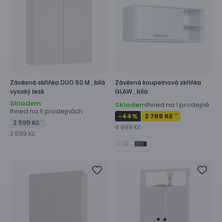
Závěsná skříňka
DUO 50 M ,
bílá
Závěsná koupelnová skříňka
vysoký lesk
GLAW ,
bílá
Skladem
Skladem
Ihned na
prodejně
1
Ihned na
prodejnách
8
-44
%
2 799 Kč
**
2 599 Kč
*
4 999 Kč
3 599 Kč