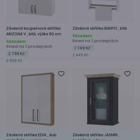
Závěsná koupelnová skříňka
Závěsná skříňka
BANYO ,
bílá
ARIZONA V ,
bílá, výška 90 cm
Skladem
Ihned na
prodejnách
3
Skladem
Ihned na
prodejnách
3
1 749 Kč
*
2 799 Kč
*
2 449 Kč
3 899 Kč
Závěsná skříňka
EDIA ,
dub
Závěsná skříňka
JASMIN ,