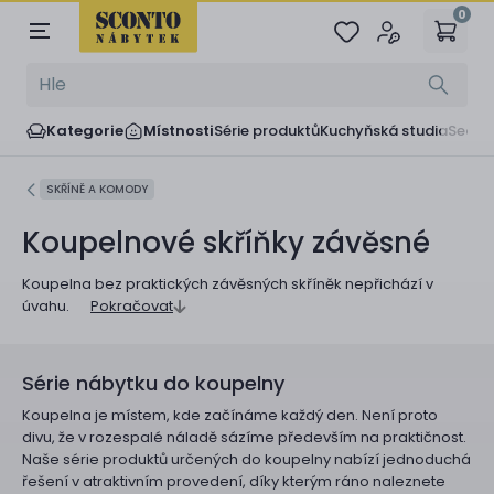
0
Kategorie
Místnosti
Série produktů
Kuchyňská studia
Sedač
SKŘÍNĚ A KOMODY
Koupelnové skříňky závěsné
Koupelna bez praktických závěsných skříněk nepřichází v
úvahu.
Pokračovat
Série nábytku do koupelny
Koupelna je místem, kde začínáme každý den. Není proto
divu, že v rozespalé náladě sázíme především na praktičnost.
Naše série produktů určených do koupelny nabízí jednoduchá
řešení v atraktivním provedení, díky kterým ráno naleznete