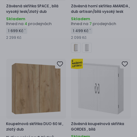
Závěsná skříňka
SPACE ,
bílá
Závěsná horní skříňka
AMANDA ,
vysoký lesk/zlatý dub
dub artisan/bílá vysoký lesk
Skladem
Skladem
Ihned na
prodejnách
Ihned na
prodejnách
4
7
1 699 Kč
1 499 Kč
*
*
2 299 Kč
2 099 Kč
Koupelnová skříňka
DUO 60 M ,
Závěsná koupelnová skříňka
zlatý dub
GORDES ,
bílá
Skladem