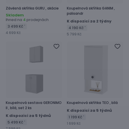
Závěsná skříňka
GURU ,
akácie
Koupelnová skříňka
GANIM ,
palisandr
Skladem
Ihned na
prodejnách
4
K dispozici za 2 týdny
3 499 Kč
*
4 190 Kč
*
4 699 Kč
5 799 Kč
Koupelnová sestava
GERONIMO
Koupelnová skříňka
TEO ,
bílá
II ,
bílá, set 2 ks
K dispozici za 5 týdnů
K dispozici za 5 týdnů
1 199 Kč
*
5 499 Kč
*
1 699 Kč
7 599 Kč