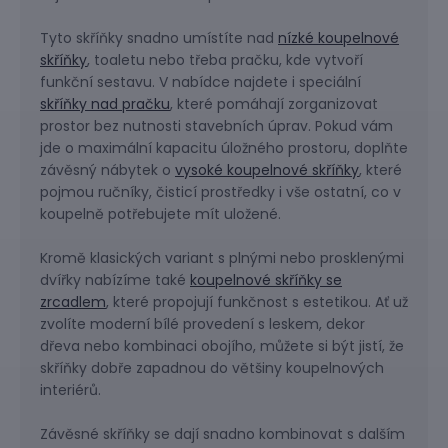
Tyto skříňky snadno umístíte nad
nízké koupelnové
skříňky
, toaletu nebo třeba pračku, kde vytvoří
funkční sestavu. V nabídce najdete i speciální
skříňky nad pračku
, které pomáhají zorganizovat
prostor bez nutnosti stavebních úprav. Pokud vám
jde o maximální kapacitu úložného prostoru, doplňte
závěsný nábytek o
vysoké koupelnové skříňky
, které
pojmou ručníky, čisticí prostředky i vše ostatní, co v
koupelně potřebujete mít uložené.
Kromě klasických variant s plnými nebo prosklenými
dvířky nabízíme také
koupelnové skříňky se
zrcadlem
, které propojují funkčnost s estetikou. Ať už
zvolíte moderní bílé provedení s leskem, dekor
dřeva nebo kombinaci obojího, můžete si být jistí, že
skříňky dobře zapadnou do většiny koupelnových
interiérů.
Závěsné skříňky se dají snadno kombinovat s dalším