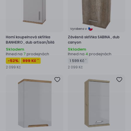
Vyrobeno v
Horní koupelnová skříňka
Závěsná skříňka
SABINA ,
dub
BANHEIRO ,
dub artisan/bílá
canyon
Skladem
Skladem
Ihned na
prodejnách
Ihned na
prodejnách
7
4
-52
%
999 Kč
1 599 Kč
**
*
2 099 Kč
2 099 Kč