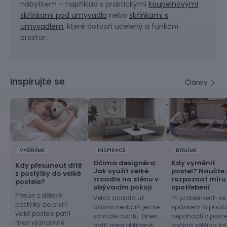
nábytkem – například s praktickými
koupelnovými
skříňkami pod umyvadlo
nebo
skříňkami s
umyvadlem
, které dotvoří ucelený a funkční
prostor.
Inspirujte se
Články
VYBÍRÁME
INSPIRACE
BYDLÍME
Očima designéra:
Kdy vyměnit
Kdy přesunout dítě
Jak využít velké
postel? Naučte 
z postýlky do velké
zrcadlo na stěnu v
rozpoznat míru
postele?
obývacím pokoji
opotřebení
Přesun z dětské
Velká zrcadla už
Při problémech se
postýlky do první
dávno neslouží jen ke
spánkem či pocit
velké postele patří
kontrole outfitu. Dnes
nepohodlí v postel
mezi významné
patří mezi oblíbené
začíná většina lid