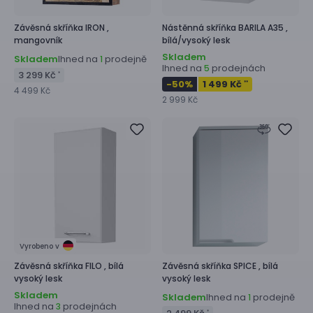
Závěsná skříňka
IRON ,
Nástěnná skříňka
BARILA A35 ,
mangovník
bílá/vysoký lesk
Skladem
Skladem
Ihned na
prodejně
1
Ihned na
prodejnách
5
3 299 Kč
*
-50
%
1 499 Kč
**
4 499 Kč
2 999 Kč
Vyrobeno v
Závěsná skříňka
FILO ,
bílá
Závěsná skříňka
SPICE ,
bílá
vysoký lesk
vysoký lesk
Skladem
Skladem
Ihned na
prodejně
1
Ihned na
prodejnách
3
*