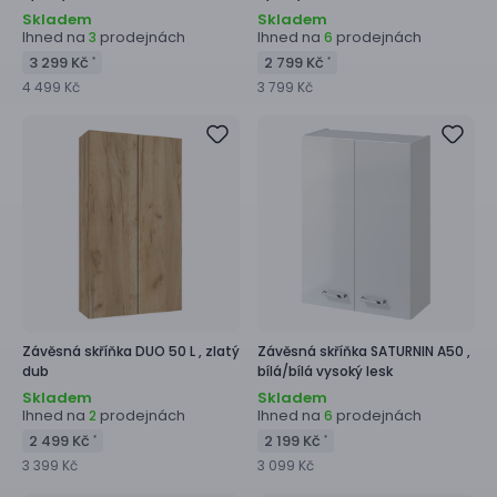
Skladem
Skladem
Ihned na
prodejnách
Ihned na
prodejnách
3
6
3 299 Kč
2 799 Kč
*
*
4 499 Kč
3 799 Kč
Závěsná skříňka
DUO 50 L ,
zlatý
Závěsná skříňka
SATURNIN A50 ,
dub
bílá/bílá vysoký lesk
Skladem
Skladem
Ihned na
prodejnách
Ihned na
prodejnách
2
6
2 499 Kč
2 199 Kč
*
*
3 399 Kč
3 099 Kč