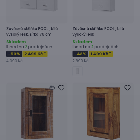
Závěsná skříňka
POOL ,
bílá
Závěsná skříňka
POOL ,
bílá
vysoký lesk, šířka 76 cm
vysoký lesk
Skladem
Skladem
Ihned na
prodejnách
Ihned na
prodejnách
2
2
-50
%
2 499 Kč
-48
%
1 499 Kč
**
**
4 999 Kč
2 899 Kč