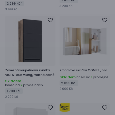
2 499 Kč
2 299 Kč
*
3 299 Kč
3 199 Kč
Závěsná koupelnová skříňka
Zrcadlová skříňka
COMBS ,
bílá
VISTA ,
dub viking/matná černá
Skladem
Ihned na
prodejně
1
Skladem
2 099 Kč
*
Ihned na
prodejnách
2
2 999 Kč
1 799 Kč
*
2 299 Kč