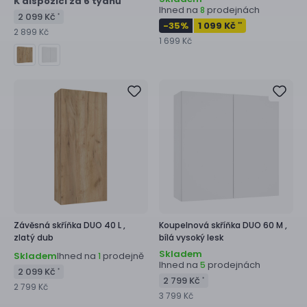
K dispozici za 6 týdnů
Ihned na
prodejnách
8
2 099 Kč
*
-35
%
1 099 Kč
**
2 899 Kč
1 699 Kč
Závěsná skříňka
DUO 40 L ,
Koupelnová skříňka
DUO 60 M ,
zlatý dub
bílá vysoký lesk
Skladem
Skladem
Ihned na
prodejně
1
Ihned na
prodejnách
5
2 099 Kč
*
2 799 Kč
*
2 799 Kč
3 799 Kč