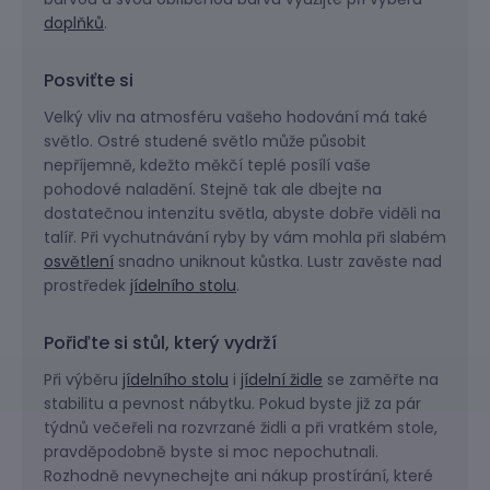
doplňků
.
Posviťte si
Velký vliv na atmosféru vašeho hodování má také
světlo. Ostré studené světlo může působit
nepříjemně, kdežto měkčí teplé posílí vaše
pohodové naladění. Stejně tak ale dbejte na
dostatečnou intenzitu světla, abyste dobře viděli na
talíř. Při vychutnávání ryby by vám mohla při slabém
osvětlení
snadno uniknout kůstka. Lustr zavěste nad
prostředek
jídelního stolu
.
Pořiďte si stůl, který vydrží
Při výběru
jídelního stolu
i
jídelní židle
se zaměřte na
stabilitu a pevnost nábytku. Pokud byste již za pár
týdnů večeřeli na rozvrzané židli a při vratkém stole,
pravděpodobně byste si moc nepochutnali.
Rozhodně nevynechejte ani nákup prostírání, které