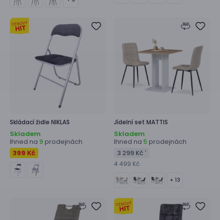
Skládací židle
NIKLAS
Jídelní set
MATTIS
Skladem
Skladem
Ihned na
prodejnách
Ihned na
prodejnách
9
5
399 Kč
3 299 Kč
*
4 499 Kč
+ 13