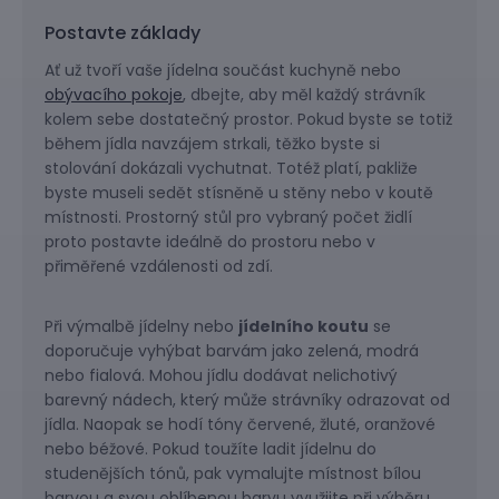
Postavte základy
Ať už tvoří vaše jídelna součást kuchyně nebo
obývacího pokoje
, dbejte, aby měl každý strávník
kolem sebe dostatečný prostor. Pokud byste se totiž
během jídla navzájem strkali, těžko byste si
stolování dokázali vychutnat. Totéž platí, pakliže
byste museli sedět stísněně u stěny nebo v koutě
místnosti. Prostorný stůl pro vybraný počet židlí
proto postavte ideálně do prostoru nebo v
přiměřené vzdálenosti od zdí.
Při výmalbě jídelny nebo
jídelního koutu
se
doporučuje vyhýbat barvám jako zelená, modrá
nebo fialová. Mohou jídlu dodávat nelichotivý
barevný nádech, který může strávníky odrazovat od
jídla. Naopak se hodí tóny červené, žluté, oranžové
nebo béžové. Pokud toužíte ladit jídelnu do
studenějších tónů, pak vymalujte místnost bílou
barvou a svou oblíbenou barvu využijte při výběru