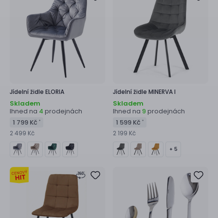
Jídelní židle
ELORIA
Jídelní židle
MINERVA I
Skladem
Skladem
Ihned na
prodejnách
Ihned na
prodejnách
4
9
1 799 Kč
1 599 Kč
*
*
2 499 Kč
2 199 Kč
+ 5