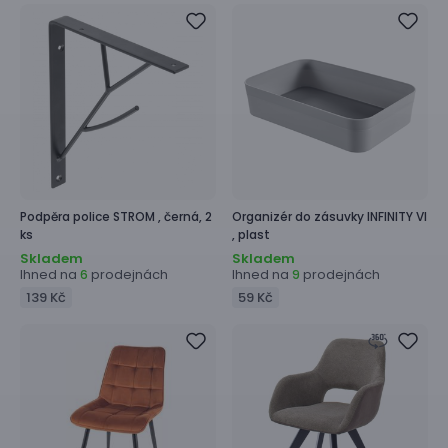
Podpěra police
STROM ,
černá, 2
Organizér do zásuvky
INFINITY VI
ks
,
plast
Skladem
Skladem
Ihned na
prodejnách
Ihned na
prodejnách
6
9
139 Kč
59 Kč