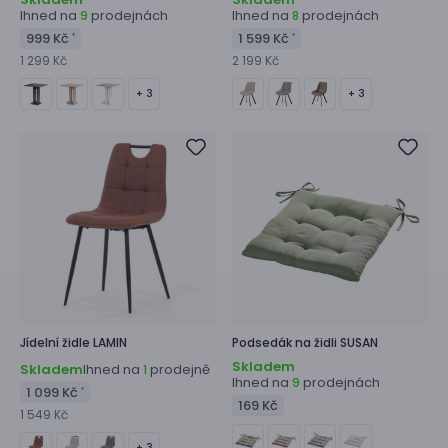
Ihned na
prodejnách
Ihned na
prodejnách
9
8
999 Kč
1 599 Kč
*
*
1 299 Kč
2 199 Kč
+ 3
+ 3
Jídelní židle
LAMIN
Podsedák na židli
SUSAN
Skladem
Skladem
Ihned na
prodejně
1
Ihned na
prodejnách
9
1 099 Kč
*
169 Kč
1 549 Kč
+ 3