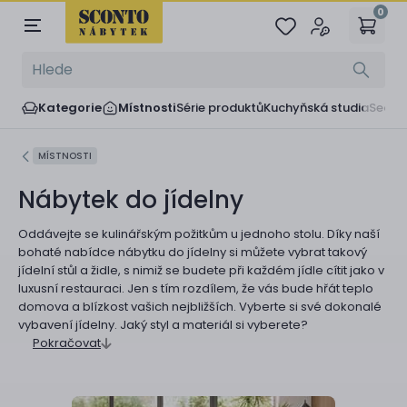
0
Kategorie
Místnosti
Série produktů
Kuchyňská studia
Sedač
MÍSTNOSTI
Nábytek do jídelny
Oddávejte se kulinářským požitkům u jednoho stolu. Díky naší
bohaté nabídce nábytku do jídelny si můžete vybrat takový
jídelní stůl a židle, s nimiž se budete při každém jídle cítit jako v
luxusní restauraci. Jen s tím rozdílem, že vás bude hřát teplo
domova a blízkost vašich nejbližších. Vyberte si své dokonalé
vybavení jídelny. Jaký styl a materiál si vyberete?
Pokračovat