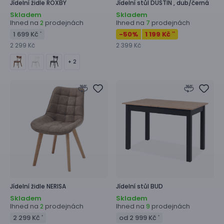
Jídelní židle
ROXBY
Jídelní stůl
DUSTIN ,
dub/černá
Skladem
Skladem
Ihned na
prodejnách
Ihned na
prodejnách
2
7
1 699 Kč
-50
%
1 199 Kč
*
**
2 299 Kč
2 399 Kč
+ 2
Jídelní židle
NERISA
Jídelní stůl
BUD
Skladem
Skladem
Ihned na
prodejnách
Ihned na
prodejnách
2
9
2 299 Kč
od 2 999 Kč
*
*