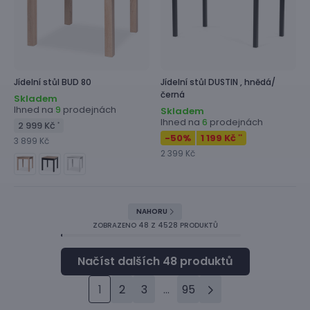
Jídelní stůl
BUD 80
Jídelní stůl
DUSTIN ,
hnědá/
černá
Skladem
Ihned na
prodejnách
9
Skladem
Ihned na
prodejnách
6
2 999 Kč
*
-50
%
1 199 Kč
**
3 899 Kč
2 399 Kč
NAHORU
ZOBRAZENO
48
Z 4528 PRODUKTŮ
1
2
3
...
95