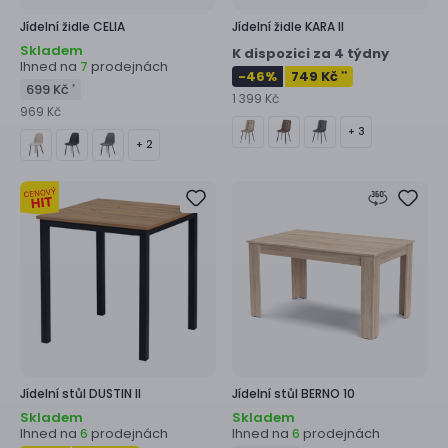
Jídelní židle
CELIA
Jídelní židle
KARA II
Skladem
K dispozici za 4 týdny
Ihned na
prodejnách
7
-46
%
749 Kč
**
699 Kč
*
1 399 Kč
969 Kč
+ 3
+ 2
Jídelní stůl
DUSTIN II
Jídelní stůl
BERNO 10
Skladem
Skladem
Ihned na
prodejnách
Ihned na
prodejnách
6
6