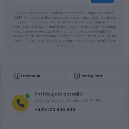
SCONTO Nábytek s.r.o. nakládá s osobními údaji v souladu s
GDPR. Více se dozvíte v potvrzovacím e-mailu nebo na
našem
webu
. Sleva se počítá z běžných cen a lze ji využít pouze u
zboží, pro které byla stanovena klubová SCONTO cena. Vztahuje
se pouze na nově uzavřené kupní smlouvy, pozdější uplatnění
slevy nebude akceptováno. Nevztahuje se na zboží v aktuálním
akčním letáku a označené jako výprodej nebo cenový hit. Slevy
nelze sčítat.
Facebook
Instagram
Potřebujete poradit?
celý týden včetně víkendů 8-18h
+420 220 804 804