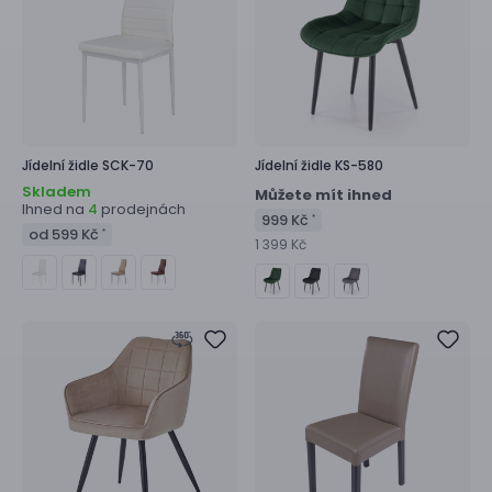
Jídelní židle
SCK-70
Jídelní židle
KS-580
Skladem
Můžete mít ihned
Ihned na
prodejnách
4
999 Kč
*
od 599 Kč
*
1 399 Kč