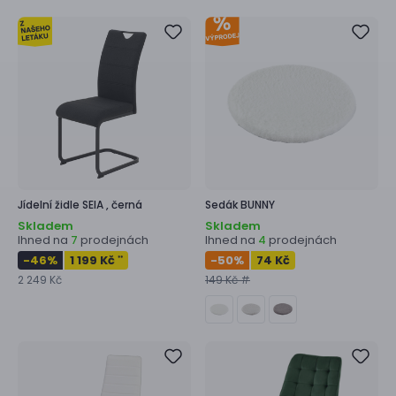
Jídelní židle
SEIA ,
černá
Sedák
BUNNY
Skladem
Skladem
Ihned na
prodejnách
Ihned na
prodejnách
7
4
-46
%
1 199 Kč
-50
%
74 Kč
**
2 249 Kč
149 Kč #