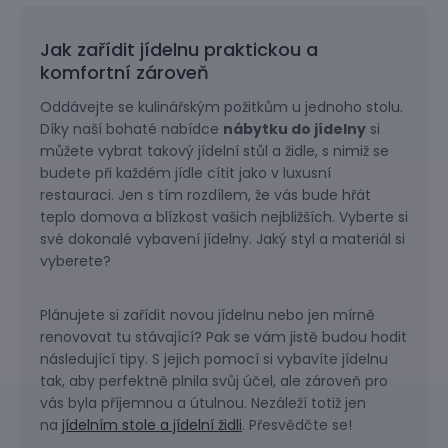
Jak zařídit jídelnu praktickou a
komfortní zároveň
Oddávejte se kulinářským požitkům u jednoho stolu.
Díky naší bohaté nabídce
nábytku do jídelny
si
můžete vybrat takový jídelní stůl a židle, s nimiž se
budete při každém jídle cítit jako v luxusní
restauraci. Jen s tím rozdílem, že vás bude hřát
teplo domova a blízkost vašich nejbližších. Vyberte si
své dokonalé vybavení jídelny. Jaký styl a materiál si
vyberete?
Plánujete si zařídit novou jídelnu nebo jen mírně
renovovat tu stávající? Pak se vám jistě budou hodit
následující tipy. S jejich pomocí si vybavíte jídelnu
tak, aby perfektně plnila svůj účel, ale zároveň pro
vás byla příjemnou a útulnou. Nezáleží totiž jen
na
jídelním stole a jídelní židli
. Přesvědčte se!