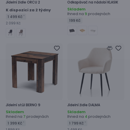
Jídelní židle
ORCU 2
Odkapávač na nádobí
KLASIK
Skladem
K dispozici za 2 týdny
Ihned na
prodejnách
9
1 499 Kč
*
199 Kč
2 099 Kč
Jídelní stůl
BERNO 9
Jídelní židle
DALMA
Skladem
Skladem
Ihned na
prodejnách
Ihned na
prodejnách
7
4
1 399 Kč
1 799 Kč
*
*
1 899 Kč
2 499 Kč