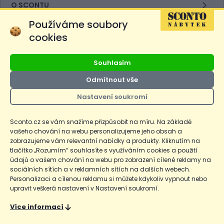
O SCONTU
Používáme soubory
O nákupu
cookies
Prodejny
Souhlasím
Odmítnout vše
E-shop
Nastavení soukromí
SCONTO Nábytek, s.r.o. je součástí
Sconto.cz se vám snažíme přizpůsobit na míru. Na základě
mezinárodního řetězce, který provozuje
vašeho chování na webu personalizujeme jeho obsah a
obchodní domy
Hoeffner
a
Sconto
.
zobrazujeme vám relevantní nabídky a produkty. Kliknutím na
tlačítko „Rozumím“ souhlasíte s využíváním cookies a použití
údajů o vašem chování na webu pro zobrazení cílené reklamy na
Přejít na
Sconto.sk
sociálních sítích a v reklamních sítích na dalších webech.
Personalizaci a cílenou reklamu si můžete kdykoliv vypnout nebo
upravit veškerá nastavení v Nastavení soukromí.
Více informací
Ceny produktů na e-shopu sconto.cz jsou označeny následovně. Běžná
cena je cena bez označení, *Cena pro členy SCONTO Clubu, **Akční