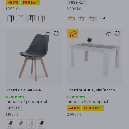
-50
%
999 Kč
1 699 Kč
**
*
1 999 Kč
2 299 Kč
+ 4
Jídelní židle
SABRINA
Jídelní stůl
LILO ,
bílá/beton
Skladem
Skladem
Ihned na
prodejnách
Ihned na
prodejnách
7
9
899 Kč
-46
%
1 599 Kč
*
**
1 199 Kč
2 999 Kč