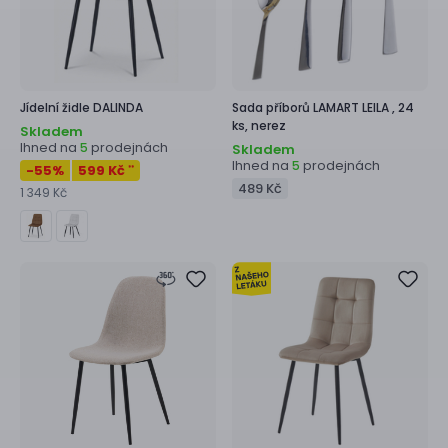
Jídelní židle
DALINDA
Sada příborů
LAMART LEILA ,
24
ks, nerez
Skladem
Ihned na
prodejnách
5
Skladem
Ihned na
prodejnách
5
-55
%
599 Kč
**
489 Kč
1 349 Kč