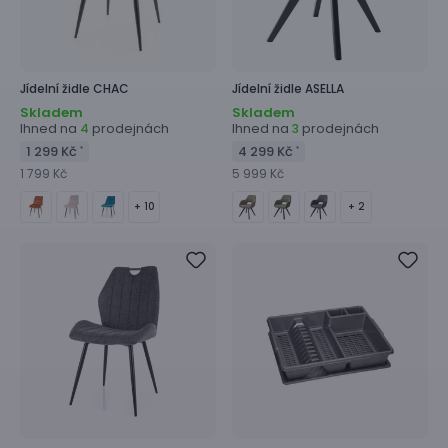
Jídelní židle
CHAC
Jídelní židle
ASELLA
Skladem
Skladem
Ihned na
prodejnách
Ihned na
prodejnách
4
3
1 299 Kč
4 299 Kč
*
*
1 799 Kč
5 999 Kč
+ 10
+ 2