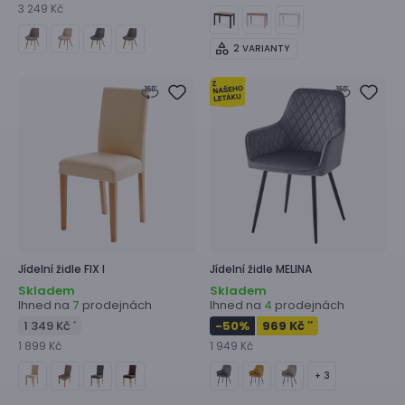
3 249 Kč
2 VARIANTY
Jídelní židle
FIX I
Jídelní židle
MELINA
Skladem
Skladem
Ihned na
prodejnách
Ihned na
prodejnách
7
4
1 349 Kč
-50
%
969 Kč
*
**
1 899 Kč
1 949 Kč
+ 3