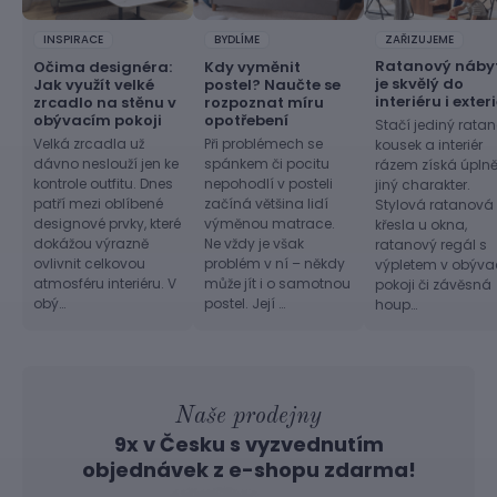
INSPIRACE
BYDLÍME
ZAŘIZUJEME
Ratanový náby
Očima designéra:
Kdy vyměnit
je skvělý do
Jak využít velké
postel? Naučte se
interiéru i exter
zrcadlo na stěnu v
rozpoznat míru
obývacím pokoji
opotřebení
Stačí jediný rata
Velká zrcadla už
Při problémech se
kousek a interiér
dávno neslouží jen ke
spánkem či pocitu
rázem získá úpln
kontrole outfitu. Dnes
nepohodlí v posteli
jiný charakter.
patří mezi oblíbené
začíná většina lidí
Stylová ratanová
designové prvky, které
výměnou matrace.
křesla u okna,
dokážou výrazně
Ne vždy je však
ratanový regál s
ovlivnit celkovou
problém v ní – někdy
výpletem v obýv
atmosféru interiéru. V
může jít i o samotnou
pokoji či závěsná
obý…
postel. Její …
houp…
Naše prodejny
9x v Česku s vyzvednutím
objednávek z
e-shopu
zdarma!