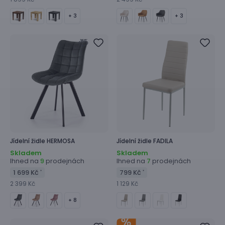
+ 3
+ 3
Jídelní židle
HERMOSA
Jídelní židle
FADILA
Skladem
Skladem
Ihned na
prodejnách
Ihned na
prodejnách
9
7
1 699 Kč
799 Kč
*
*
2 399 Kč
1 129 Kč
+ 8