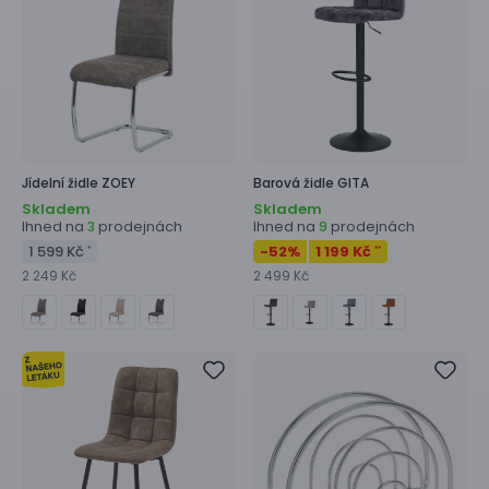
Jídelní židle
ZOEY
Barová židle
GITA
Skladem
Skladem
Ihned na
prodejnách
Ihned na
prodejnách
3
9
1 599 Kč
-52
%
1 199 Kč
*
**
2 249 Kč
2 499 Kč