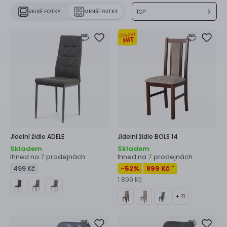
VELKÉ FOTKY
MENŠÍ FOTKY
TOP
Jídelní židle
ADELE
Jídelní židle
BOLS 14
Skladem
Skladem
Ihned na
prodejnách
Ihned na
prodejnách
7
7
499 Kč
-52
%
899 Kč
**
1 899 Kč
+ 11