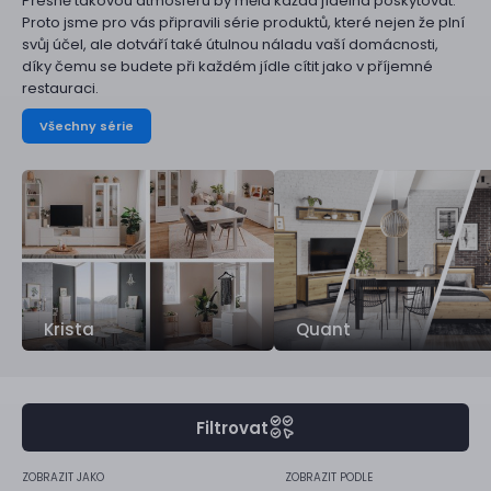
Přesně takovou atmosféru by měla každá jídelna poskytovat.
Proto jsme pro vás připravili série produktů, které nejen že plní
svůj účel, ale dotváří také útulnou náladu vaší domácnosti,
díky čemu se budete při každém jídle cítit jako v příjemné
restauraci.
Všechny série
Krista
Quant
Filtrovat
ZOBRAZIT JAKO
ZOBRAZIT PODLE