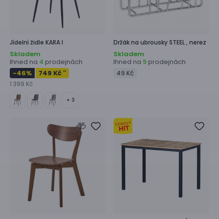
Jídelní židle
KARA I
Držák na ubrousky
STEEL ,
nerez
Skladem
Skladem
Ihned na
prodejnách
Ihned na
prodejnách
4
9
-46
%
749 Kč
49 Kč
**
1 399 Kč
+ 3