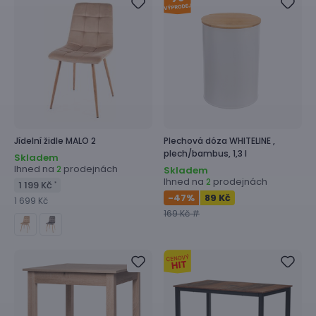
Jídelní židle
MALO 2
Plechová dóza
WHITELINE ,
plech/bambus, 1,3 l
Skladem
Ihned na
prodejnách
2
Skladem
Ihned na
prodejnách
2
1 199 Kč
*
-47
%
89 Kč
1 699 Kč
169 Kč #