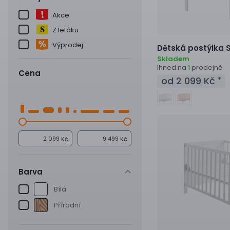
Akce
Z letáku
Výprodej
Dětská postýlka
Skladem
Ihned na
prodejně
1
Cena
od 2 099 Kč
*
Kč
Kč
Barva
Bílá
Přírodní