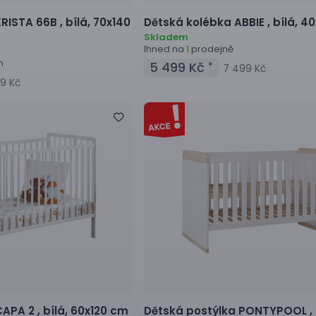
KRISTA 66B ,
bílá, 70x140
Dětská kolébka
ABBIE ,
bílá, 4
Skladem
Ihned na
prodejně
1
h
5 499 Kč
*
7 499 Kč
9 Kč
CAPA 2 ,
bílá, 60x120 cm
Dětská postýlka
PONTYPOOL ,