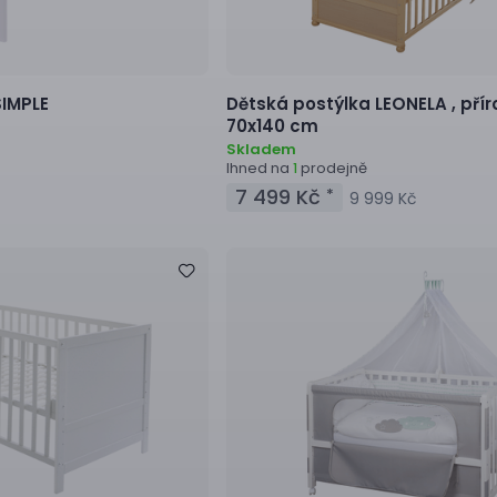
SIMPLE
Dětská postýlka
LEONELA ,
přír
70x140 cm
Skladem
Ihned na
prodejně
1
7 499 Kč
*
9 999 Kč