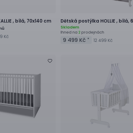
ALLIE ,
bílá, 70x140 cm
Dětská postýlka
HOLLIE ,
bílá,
Skladem
dnů
Ihned na
prodejnách
2
9 Kč
9 499 Kč
*
12 499 Kč