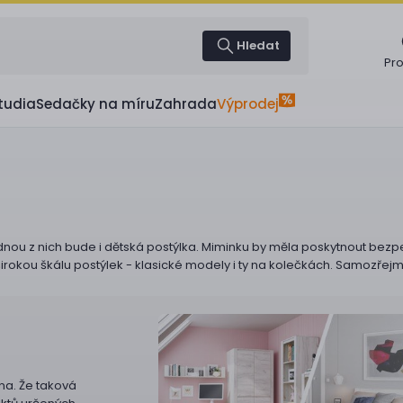
Hledat
Pr
tudia
Sedačky na míru
Zahrada
Výprodej
nou z nich bude i dětská postýlka. Miminku by měla poskytnout bezpe
kou škálu postýlek - klasické modely i ty na kolečkách. Samozřejmo
vna. Že taková