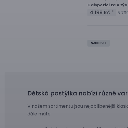
K dispozici za 4 tý
4 199 Kč
*
5 79
NAHORU
Dětská postýlka nabízí různé var
V našem sortimentu jsou nejoblíbenější klas
dále máte: