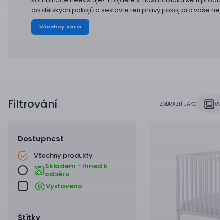
kombinace neexistuje? Projděte si naší nabídku sérií prod
do dětských pokojů a sestavte ten pravý pokoj pro vaše nej
Všechny série
Filtrování
V
ZOBRAZIT JAKO
Dostupnost
Všechny produkty
Skladem - ihned k
odběru
Vystaveno
Štítky