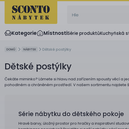
Kategorie
Místnosti
Série produktů
Kuchyňská s
Dětské postýlky
DOMŮ
NÁBYTEK
Dětské postýlky
Čekáte miminko? Lámete si hlavu nad zařízením spousty věcí a jed
pohodlném a chráněném prostředí. V našem sortimentu najdete širo
Série nábytku do dětského pokoje
Hravé barvy, úložný prostor pro hračky a inspirativní studo