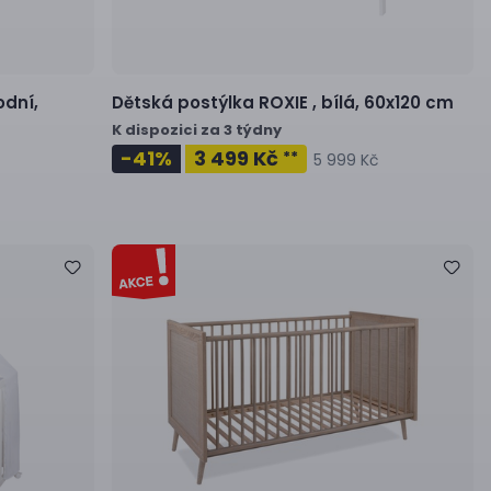
odní,
Dětská postýlka
ROXIE ,
bílá, 60x120 cm
K dispozici za 3 týdny
-41
%
3 499 Kč
**
5 999 Kč