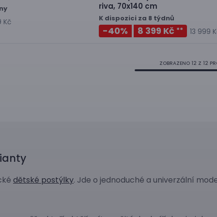
riva, 70x140 cm
dny
K dispozici za 8 týdnů
9 Kč
-40
%
8 399 Kč
**
13 999 
ZOBRAZENO
12
Z 12 P
ianty
ické
dětské postýlky
. Jde o jednoduché a univerzální mode