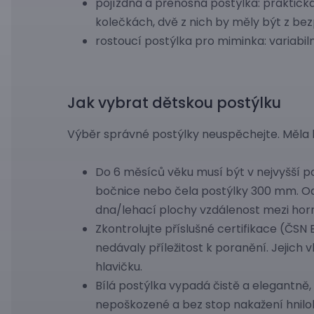
pojízdná a přenosná postýlka: praktická
kolečkách, dvě z nich by měly být z bez
rostoucí postýlka pro miminka: variabilní
Jak vybrat dětskou postýlku
Výběr správné postýlky neuspěchejte. Měla b
Do 6 měsíců věku musí být v nejvyšší p
bočnice nebo čela postýlky 300 mm. Od 
dna/lehací plochy vzdálenost mezi hor
Zkontrolujte příslušné certifikace (ČSN
nedávaly příležitost k poranění. Jejich 
hlavičku.
Bílá postýlka vypadá čistě a elegantně,
nepoškozené a bez stop nakažení hni