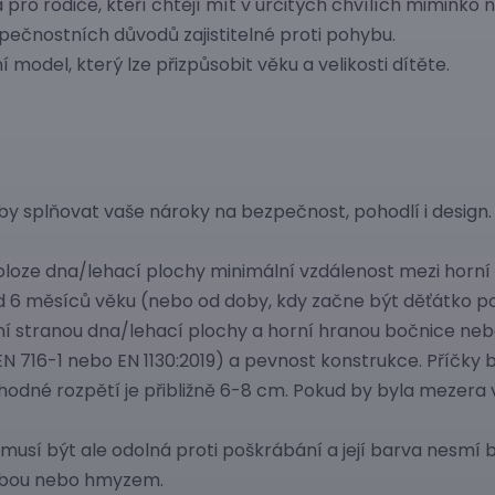
 pro rodiče, kteří chtějí mít v určitých chvílích miminko 
pečnostních důvodů zajistitelné proti pohybu.
 model, který lze přizpůsobit věku a velikosti dítěte.
y splňovat vaše nároky na bezpečnost, pohodlí i design. 
oloze dna/lehací plochy minimální vzdálenost mezi horní
6 měsíců věku (nebo od doby, kdy začne být děťátko poh
ní stranou dna/lehací plochy a horní hranou bočnice ne
 EN 716-1 nebo EN 1130:2019) a pevnost konstrukce. Příčky
vhodné rozpětí je přibližně 6-8 cm. Pokud by byla mezera v
 musí být ale odolná proti poškrábání a její barva nesmí 
lobou nebo hmyzem.