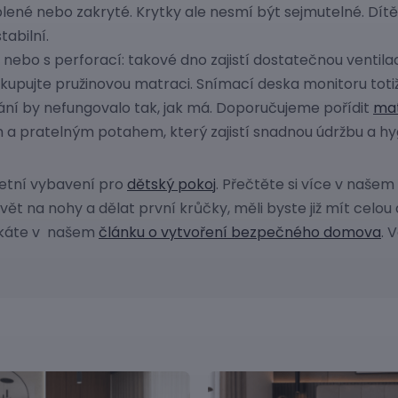
blené nebo zakryté. Krytky ale nesmí být sejmutelné. Dít
abilní.
nebo s perforací: takové dno zajistí dostatečnou ventilac
kupujte pružinovou matraci. Snímací deska monitoru toti
vání by nefungovalo tak, jak má. Doporučujeme pořídit
mat
m a pratelným potahem, který zajistí snadnou údržbu a hyg
etní vybavení pro
dětský pokoj
. Přečtěte si více v našem
ět na nohy a dělat první krůčky, měli byste již mít cel
získáte v našem
článku o vytvoření bezpečného domova
. 