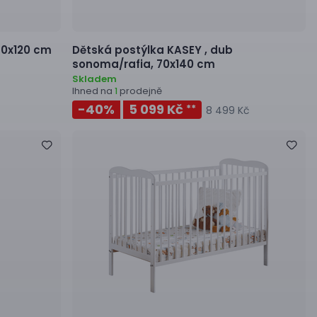
 60x120 cm
Dětská postýlka
KASEY ,
dub
sonoma/rafia, 70x140 cm
Skladem
Ihned na
prodejně
1
-40
%
5 099 Kč
**
8 499 Kč