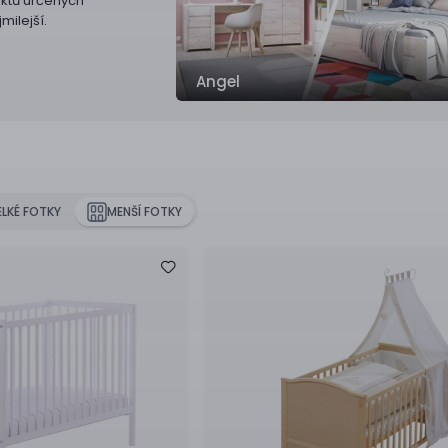
uktů určených
milejší.
Angel
ELKÉ FOTKY
MENŠÍ FOTKY