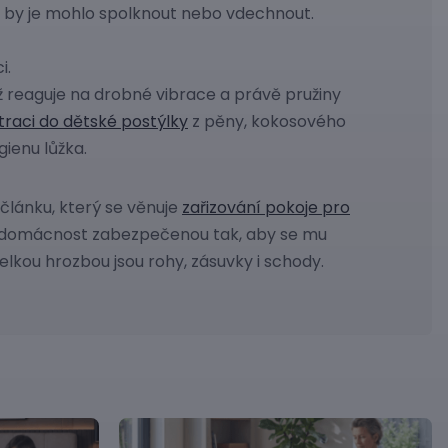
ě by je mohlo spolknout nebo vdechnout.
i.
ž reaguje na drobné vibrace a právě pružiny
raci do dětské postýlky
z pěny, kokosového
ienu lůžka.
 článku, který se věnuje
zařizování pokoje pro
ou domácnost zabezpečenou tak, aby se mu
Velkou hrozbou jsou rohy, zásuvky i schody.