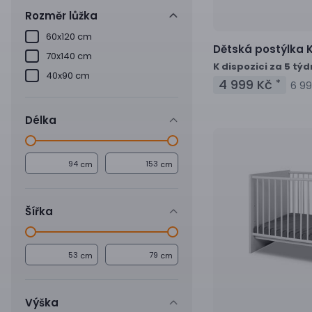
Rozměr lůžka
60x120 cm
Dětská postýlka
K
70x140 cm
K dispozici za 5 tý
40x90 cm
4 999 Kč
*
6 99
Délka
cm
cm
Šířka
cm
cm
Výška