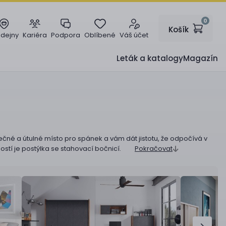
0
Košík
odejny
Kariéra
Podpora
Oblíbené
Váš účet
Leták a katalogy
Magazín
čné a útulné místo pro spánek a vám dát jistotu, že odpočívá v
stí je postýlka se stahovací bočnicí.
Pokračovat