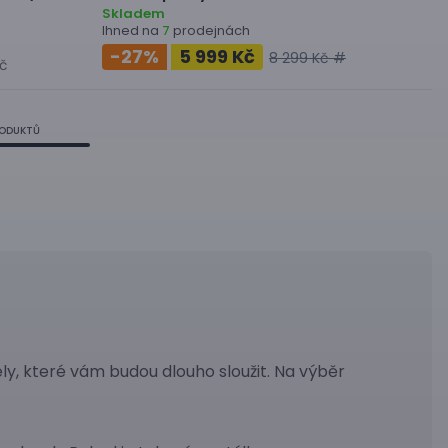
Skladem
Ihned na
prodejnách
7
-27
%
5 999 Kč
8 299 Kč #
Kč
RODUKTŮ
ly, které vám budou dlouho sloužit. Na výběr