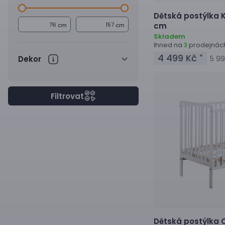
Dětská postýlka
cm
cm
cm
Skladem
Ihned na
prodejnác
3
4 499 Kč
*
Dekor
5 99
Filtrovat
Dětská postýlka