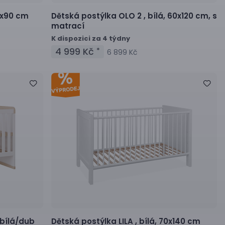
0x90 cm
Dětská postýlka
OLO 2 ,
bílá, 60x120 cm, s
matrací
K dispozici za 4 týdny
4 999 Kč
*
6 899 Kč
bílá/dub
Dětská postýlka
LILA ,
bílá, 70x140 cm