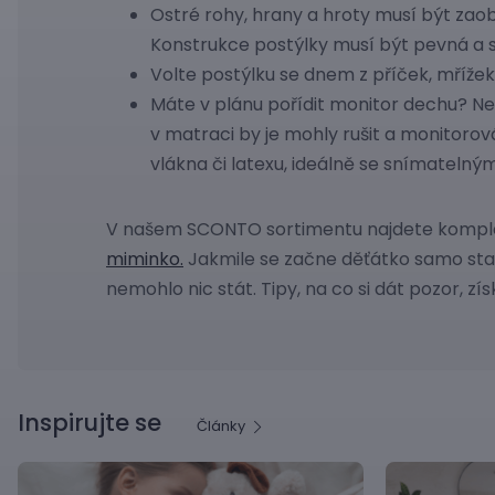
Ostré rohy, hrany a hroty musí být zao
Konstrukce postýlky musí být pevná a st
Volte postýlku se dnem z příček, mřížek 
Máte v plánu pořídit monitor dechu? Ne
v matraci by je mohly rušit a monitoro
vlákna či latexu, ideálně se snímatelný
V našem SCONTO sortimentu najdete kompl
miminko.
Jakmile se začne děťátko samo stav
nemohlo nic stát. Tipy, na co si dát pozor, 
Inspirujte se
Články