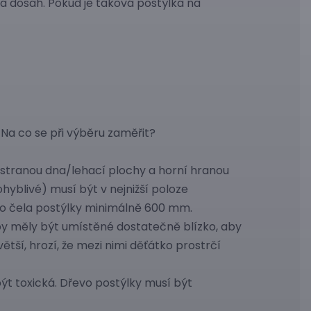
na dosah. Pokud je taková postýlka na
Na co se při výběru zaměřit?
 stranou dna/lehací plochy a horní hranou
yblivé) musí být v nejnižší poloze
bo čela postýlky minimálně 600 mm.
 by měly být umístěné dostatečně blízko, aby
ětší, hrozí, že mezi nimi děťátko prostrčí
být toxická. Dřevo postýlky musí být