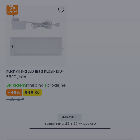
Kuchyňská LED lišta
KL02IR100-
550D ,
bílá
Skladem
Ihned na
prodejně
1
-45
%
649 Kč
1 199 Kč #
NAHORU
ZOBRAZENO
23
Z 23 PRODUKTŮ