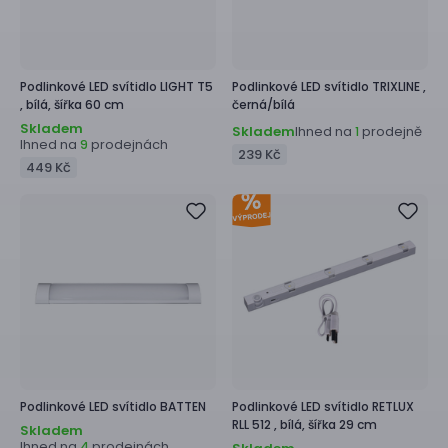
Podlinkové LED svítidlo
LIGHT T5
Podlinkové LED svítidlo
TRIXLINE ,
,
bílá, šířka 60 cm
černá/bílá
Skladem
Skladem
Ihned na
prodejně
1
Ihned na
prodejnách
9
239 Kč
449 Kč
Podlinkové LED svítidlo
BATTEN
Podlinkové LED svítidlo
RETLUX
RLL 512 ,
bílá, šířka 29 cm
Skladem
Ihned na
prodejnách
4