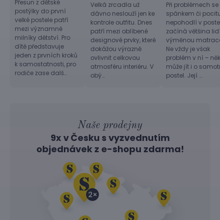
Přesun z dětské
Velká zrcadla už
Při problémech se
postýlky do první
dávno neslouží jen ke
spánkem či pocit
velké postele patří
kontrole outfitu. Dnes
nepohodlí v postel
mezi významné
patří mezi oblíbené
začíná většina lid
milníky dětství. Pro
designové prvky, které
výměnou matrac
dítě představuje
dokážou výrazně
Ne vždy je však
jeden z prvních kroků
ovlivnit celkovou
problém v ní – ně
k samostatnosti, pro
atmosféru interiéru. V
může jít i o samo
rodiče zase dalš…
obý…
postel. Její …
Naše prodejny
9x v Česku s vyzvednutím
objednávek z
e-shopu
zdarma!