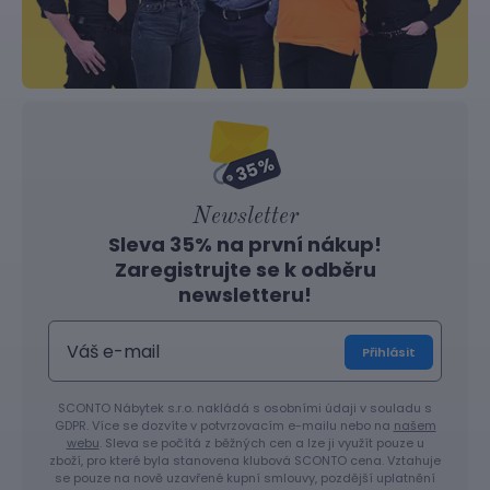
Newsletter
Sleva 35% na první nákup!
Zaregistrujte se k odběru
newsletteru!
Přihlásit
SCONTO Nábytek s.r.o. nakládá s osobními údaji v souladu s
GDPR. Více se dozvíte v potvrzovacím e-mailu nebo na
našem
webu
. Sleva se počítá z běžných cen a lze ji využít pouze u
zboží, pro které byla stanovena klubová SCONTO cena. Vztahuje
se pouze na nově uzavřené kupní smlouvy, pozdější uplatnění