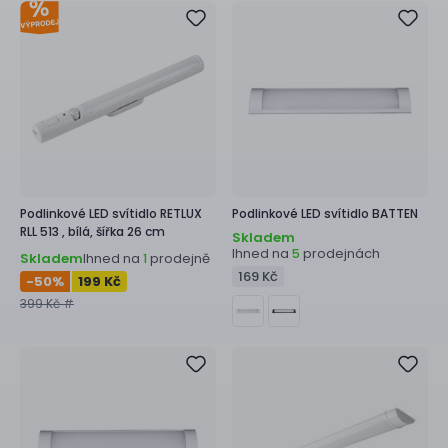
Podlinkové LED svítidlo
RETLUX
Podlinkové LED svítidlo
BATTEN
RLL 513 ,
bílá, šířka 26 cm
Skladem
Ihned na
prodejnách
5
Skladem
Ihned na
prodejně
1
169 Kč
-50
%
199 Kč
399 Kč #