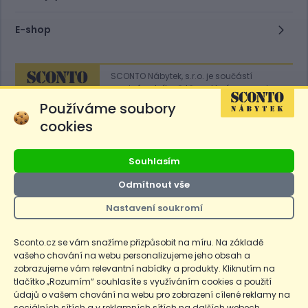
E-shop
SCONTO Nábytek, s.r.o. je součástí
mezinárodního řetězce, který provozuje
obchodní domy
Hoeffner
a
Sconto
.
Používáme soubory
cookies
Přejít na
Sconto.sk
Souhlasím
Odmítnout vše
Nastavení soukromí
Ceny produktů na e-shopu sconto.cz jsou označeny následovně. Běžná
cena je cena bez označení, *Cena pro členy SCONTO Clubu, **Akční
cena pro členy SCONTO Clubu, ***Akční cena, # Nejnižší cena za 30
Sconto.cz se vám snažíme přizpůsobit na míru. Na základě
dnů před prvním zlevněním. Dle zákona o ochraně spotřebitele §12a je
vašeho chování na webu personalizujeme jeho obsah a
uvedená Běžná cena současně i nejnižší za 30 dní, pokud není Nejnižší
Běžná cena za 30 dní uvedena samostatně na detailu produktu.
zobrazujeme vám relevantní nabídky a produkty. Kliknutím na
tlačítko „Rozumím“ souhlasíte s využíváním cookies a použití
údajů o vašem chování na webu pro zobrazení cílené reklamy na
Copyright
Ochrana osobních údajů
Cookies
Nastavení cookies
sociálních sítích a v reklamních sítích na dalších webech.