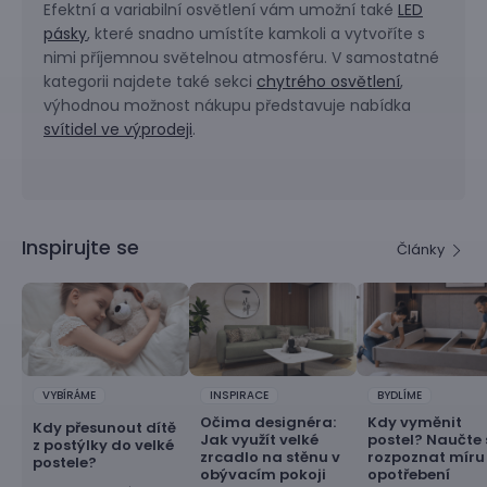
Efektní a variabilní osvětlení vám umožní také
LED
pásky
, které snadno umístíte kamkoli a vytvoříte s
nimi příjemnou světelnou atmosféru. V samostatné
kategorii najdete také sekci
chytrého osvětlení
,
výhodnou možnost nákupu představuje nabídka
svítidel ve výprodeji
.
Inspirujte se
Články
VYBÍRÁME
INSPIRACE
BYDLÍME
Očima designéra:
Kdy vyměnit
Kdy přesunout dítě
Jak využít velké
postel? Naučte 
z postýlky do velké
zrcadlo na stěnu v
rozpoznat míru
postele?
obývacím pokoji
opotřebení