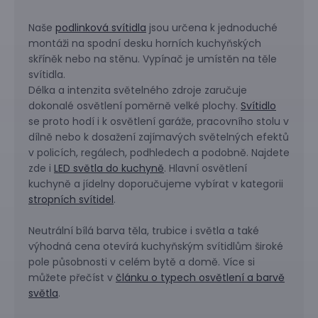
Naše
podlinková svítidla
jsou určena k jednoduché
montáži na spodní desku horních kuchyňských
skříněk nebo na stěnu. Vypínač je umístěn na těle
svítidla.
Délka a intenzita světelného zdroje zaručuje
dokonalé osvětlení poměrně velké plochy.
Svítidlo
se proto hodí i k osvětlení garáže, pracovního stolu v
dílně nebo k dosažení zajímavých světelných efektů
v policích, regálech, podhledech a podobně. Najdete
zde i
LED světla do kuchyně
. Hlavní osvětlení
kuchyně a jídelny doporučujeme vybírat v kategorii
stropních svítidel
.
Neutrální bílá barva těla, trubice i světla a také
výhodná cena otevírá kuchyňským svítidlům široké
pole působnosti v celém bytě a domě. Více si
můžete přečíst v
článku o typech osvětlení a barvě
světla
.