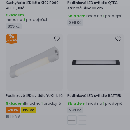
Kuchyňská LED lišta
KL02IR060-
Podlinkové LED svítidlo
QTEC ,
480D ,
bílá
stříbrná, šířka 33 cm
Skladem
Skladem
Ihned na
prodejně
1
Ihned na
prodejnách
8
399 Kč
999 Kč
Podlinkové LED svítidlo
YUKI ,
bílá
Podlinkové LED svítidlo
BATTEN
Skladem
Ihned na
prodejně
Skladem
Ihned na
prodejně
1
1
-30
%
139 Kč
299 Kč
199 Kč #