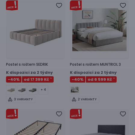
Postel s roštem
SEDRIK
Postel s roštem
MUNTRIOL 3
K dispozici za 2 týdny
K dispozici za 2 týdny
-40
%
od 17 399 Kč
-40
%
od 6 599 Kč
**
**
+ 4
3 VARIANTY
2 VARIANTY