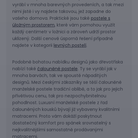
vyrábí v mnoha barevných provedeních, a tak mezi
nimi jistě i vy najdete takovou, jež zapadne do
vašeho domova. Praktické jsou také
postele s
úložným prostorem
, které vám pomohou využít
každý centimetr v ložnici a zároveň udrží prostor
uklizený. Další cenově úsporná řešení případně
najdete v kategorii
levných postelí
.
Podobně bohatou nabídku designů jako dřevotříska
nabízí také
čalouněné postele
. Ty se vyrábí jak v
mnoha barvách, tak ve spoustě nápaditých
designů. Mezi českými zákazníky se těší čalouněné
manželské postele tradiční oblibě, a to jak pro jejich
přívětivou cenu, tak pro nezpochybnitelnou
pohodlnost. Luxusní manželské postele z řad
čalouněných kousků bývají již vybaveny kvalitními
matracemi. Proto vám dokáží poskytnout
dostatečný komfort pro spánek srovnatelný s
nejkvalitnějšími samostatně prodávanými
matracemi.