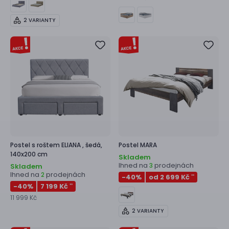
2 VARIANTY
Postel s roštem
ELIANA ,
šedá,
Postel
MARA
140x200 cm
Skladem
Ihned na
prodejnách
3
Skladem
Ihned na
prodejnách
2
-40
%
od 2 699 Kč
**
-40
%
7 199 Kč
**
11 999 Kč
2 VARIANTY