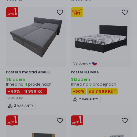
Vyrobeno v
Postel s matrací
ANABEL
Postel
HEDVIKA
Skladem
Skladem
Ihned na
prodejnách
Ihned na
prodejnách
4
9
-40
%
11 999 Kč
-50
%
od 7 999 Kč
**
**
19 999 Kč
2 VARIANTY
2 VARIANTY