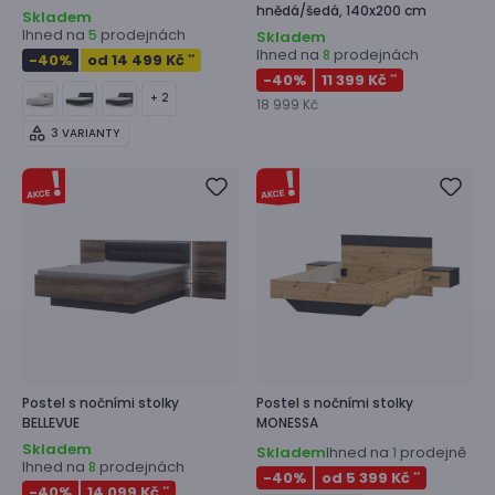
hnědá/šedá, 140x200 cm
Skladem
Ihned na
prodejnách
5
Skladem
Ihned na
prodejnách
8
-40
%
od 14 499 Kč
**
-40
%
11 399 Kč
**
+ 2
18 999 Kč
3 VARIANTY
Postel s nočními stolky
Postel s nočními stolky
BELLEVUE
MONESSA
Skladem
Skladem
Ihned na
prodejně
1
Ihned na
prodejnách
8
-40
%
od 5 399 Kč
**
-40
%
14 099 Kč
**