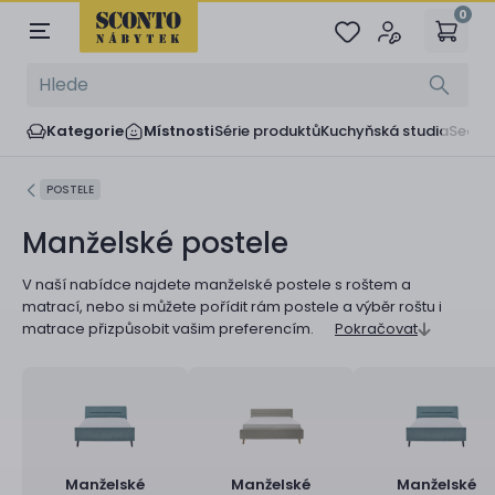
0
Kategorie
Místnosti
Série produktů
Kuchyňská studia
Sedač
POSTELE
Manželské postele
V naší nabídce najdete manželské postele s roštem a
matrací, nebo si můžete pořídit rám postele a výběr roštu i
matrace přizpůsobit vašim preferencím.
Pokračovat
Manželské
Manželské
Manželské