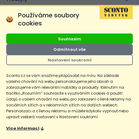
Používáme soubory
E-shop
cookies
SCONTO Nábytek, s.r.o. je součástí
Souhlasím
mezinárodního řetězce, který provozuje
obchodní domy
Hoeffner
a
Sconto
.
Odmítnout vše
Nastavení soukromí
Přejít na
Sconto.sk
Sconto.cz se vám snažíme přizpůsobit na míru. Na základě
vašeho chování na webu personalizujeme jeho obsah a
zobrazujeme vám relevantní nabídky a produkty. Kliknutím na
tlačítko „Rozumím“ souhlasíte s využíváním cookies a použití
Ceny produktů na e-shopu sconto.cz jsou označeny následovně. Běžná
údajů o vašem chování na webu pro zobrazení cílené reklamy na
cena je cena bez označení, *Cena pro členy SCONTO Clubu, **Akční
sociálních sítích a v reklamních sítích na dalších webech.
cena pro členy SCONTO Clubu, ***Akční cena, # Nejnižší cena za 30
Personalizaci a cílenou reklamu si můžete kdykoliv vypnout nebo
dnů před prvním zlevněním. Dle zákona o ochraně spotřebitele §12a je
upravit veškerá nastavení v Nastavení soukromí.
uvedená Běžná cena současně i nejnižší za 30 dní, pokud není Nejnižší
Běžná cena za 30 dní uvedena samostatně na detailu produktu.
Více informací