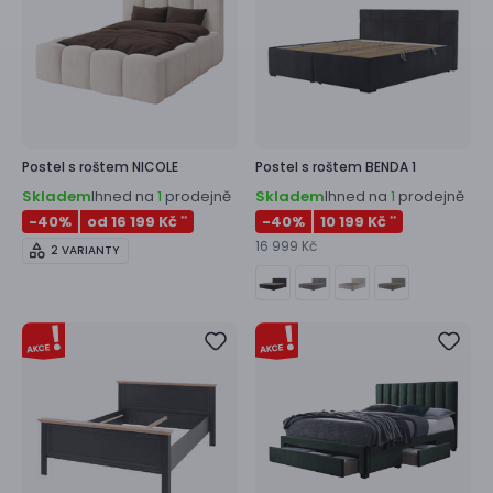
Postel s roštem
NICOLE
Postel s roštem
BENDA 1
Skladem
Ihned na
prodejně
Skladem
Ihned na
prodejně
1
1
-40
%
od 16 199 Kč
-40
%
10 199 Kč
**
**
16 999 Kč
2 VARIANTY