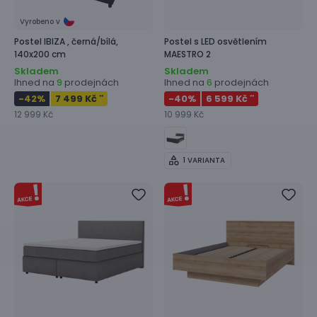
Vyrobeno v
Postel
IBIZA ,
černá/bílá,
Postel s LED osvětlením
140x200 cm
MAESTRO 2
Skladem
Skladem
Ihned na
prodejnách
Ihned na
prodejnách
9
6
-42
%
7 499 Kč
-40
%
6 599 Kč
**
**
12 999 Kč
10 999 Kč
1 VARIANTA