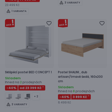
3 VARIANTY
23 499 Kč
1 VARIANTA
Sklápěcí postel
BED CONCEPT 1
Postel
SHALINI ,
dub
artisan/tmavě šedá, 160x200
Skladem
cm
Ihned na
prodejnách
2
Skladem
-40
%
od 23 399 Kč
**
Ihned na
prodejnách
8
+ 2
-40
%
3 899 Kč
**
6 499 Kč
3 VARIANTY