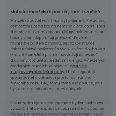
Materiál manželské postele, tam to začíná
Manželská postel vám musí být příjemná. Pokud svůj
den nezavršíte na loži, na němž se cítíte dobře, stěží
si dopřejete kvalitní regenerující spánek. Proto se pro
hodiny snění doporučují převážně dřevěné
manželské postele z masivu, jejichž konstrukce
dobře odolává poškození a vydrží s vámi dlouhá léta.
Masivní manželské postele nevylučují do ovzduší
škodliviny, což uvítají především alergici. V některých
moderních řešeních se objevují i
postele s
integrovanými nočními stolky
, které elegantně
spojují postel a odkládací prostor do jednoho
funkčního celku. Díky tomu máte vše po ruce, aniž
byste museli řešit samostatný nábytek.
Pokud zatím žijete v přechodném bydlení nebo vás
výrazně limituje rozpočet, nabízí se řešení v podobě
manželské postele z dřevotřísky nebo laminu. Ty se