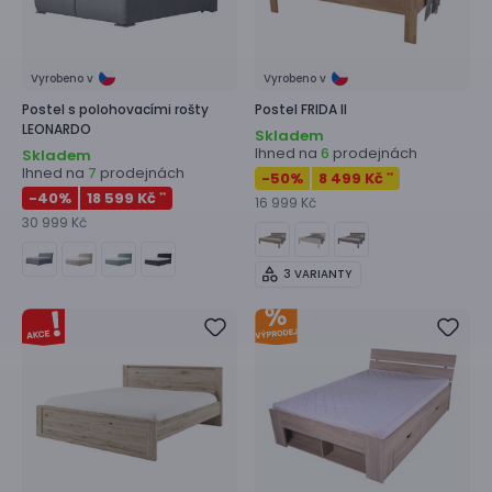
Vyrobeno v
Vyrobeno v
Postel s polohovacími rošty
Postel
FRIDA II
LEONARDO
Skladem
Ihned na
prodejnách
6
Skladem
Ihned na
prodejnách
7
-50
%
8 499 Kč
**
-40
%
18 599 Kč
**
16 999 Kč
30 999 Kč
3 VARIANTY