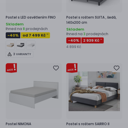
Postel s LED osvětlením
FINO
Postel s roštem
SUITA ,
šedá,
140x200 cm
Skladem
Ihned na
prodejnách
8
Skladem
Ihned na
prodejnách
3
-40
%
od 7 499 Kč
**
-40
%
2 939 Kč
**
4 899 Kč
3 VARIANTY
Postel
NIMONA
Postel s roštem
SAIRRO II