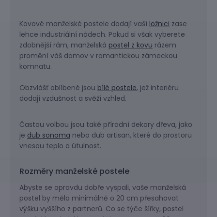
Kovové manželské postele dodají vaší
ložnici
zase
lehce industriální nádech. Pokud si však vyberete
zdobnější rám, manželská
postel z kovu
rázem
promění váš domov v romantickou zámeckou
komnatu.
Obzvlášť oblíbené jsou
bílé postele
, jež interiéru
dodají vzdušnost a svěží vzhled.
Častou volbou jsou také přírodní dekory dřeva, jako
je
dub sonoma
nebo dub artisan, které do prostoru
vnesou teplo a útulnost.
Rozměry manželské postele
Abyste se opravdu dobře vyspali, vaše manželská
postel by měla minimálně o 20 cm přesahovat
výšku vyššího z partnerů. Co se týče šířky, postel