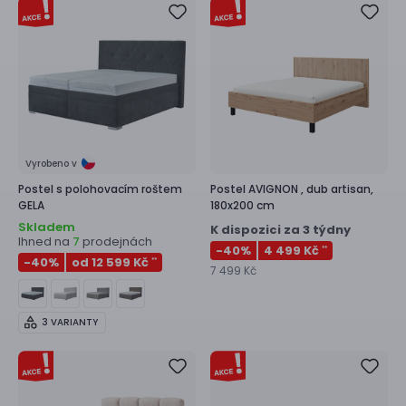
Vyrobeno v
Postel s polohovacím roštem
Postel
AVIGNON ,
dub artisan,
GELA
180x200 cm
Skladem
K dispozici za 3 týdny
Ihned na
prodejnách
7
-40
%
4 499 Kč
**
-40
%
od 12 599 Kč
**
7 499 Kč
3 VARIANTY