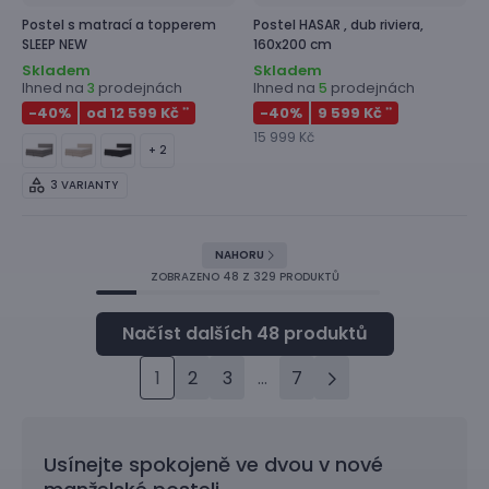
Postel s matrací a topperem
Postel
HASAR ,
dub riviera,
SLEEP NEW
160x200 cm
Skladem
Skladem
Ihned na
prodejnách
Ihned na
prodejnách
3
5
-40
%
od 12 599 Kč
-40
%
9 599 Kč
**
**
15 999 Kč
+ 2
3 VARIANTY
NAHORU
ZOBRAZENO
48
Z 329 PRODUKTŮ
1
2
3
...
7
Usínejte spokojeně ve dvou v nové