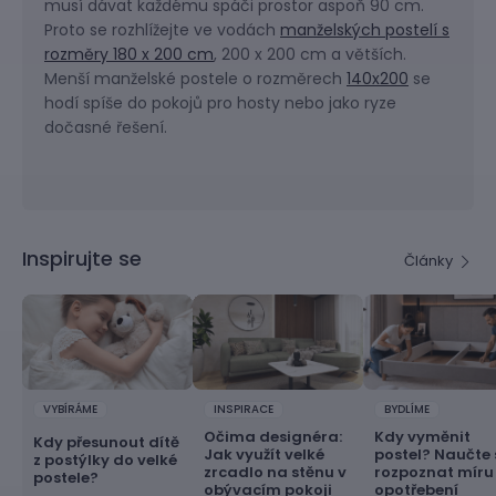
musí dávat každému spáči prostor aspoň 90 cm.
Proto se rozhlížejte ve vodách
manželských postelí s
rozměry 180 x 200 cm
, 200 x 200 cm a větších.
Menší manželské postele o rozměrech
140x200
se
hodí spíše do pokojů pro hosty nebo jako ryze
dočasné řešení.
Inspirujte se
Články
VYBÍRÁME
INSPIRACE
BYDLÍME
Očima designéra:
Kdy vyměnit
Kdy přesunout dítě
Jak využít velké
postel? Naučte 
z postýlky do velké
zrcadlo na stěnu v
rozpoznat míru
postele?
obývacím pokoji
opotřebení