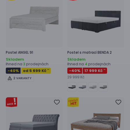
Postel
ANGEL 91
Postel s matrací
BENDA 2
Skladem
Skladem
Ihned na
prodejnách
Ihned na
prodejnách
3
4
-40
%
od 5 699 Kč
-40
%
17 999 Kč
**
**
29 999 Kč
2 VARIANTY