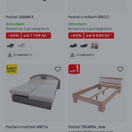
Postel
JASMIN II
Postel s roštem
GROCI
Skladem
Skladem
Ihned na
prodejnách
Ihned na
prodejnách
2
3
-40
%
od 7 799 Kč
-40
%
od 9 599 Kč
**
**
2 VARIANTY
2 VARIANTY
Postel s matrací
ANETA
Postel
TEKARRA ,
dub