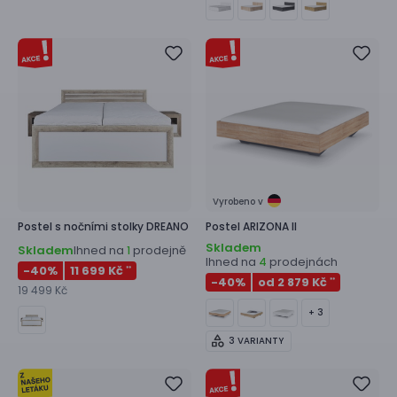
Vyrobeno v
Postel s nočními stolky
DREANO
Postel
ARIZONA II
Skladem
Skladem
Ihned na
prodejně
1
Ihned na
prodejnách
4
-40
%
11 699 Kč
**
-40
%
od 2 879 Kč
**
19 499 Kč
+ 3
3 VARIANTY