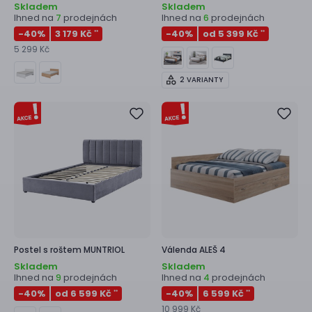
Skladem
Skladem
Ihned na
prodejnách
Ihned na
prodejnách
7
6
-40
%
3 179 Kč
-40
%
od 5 399 Kč
**
**
5 299 Kč
2 VARIANTY
Postel s roštem
MUNTRIOL
Válenda
ALEŠ 4
Skladem
Skladem
Ihned na
prodejnách
Ihned na
prodejnách
9
4
-40
%
od 6 599 Kč
-40
%
6 599 Kč
**
**
10 999 Kč