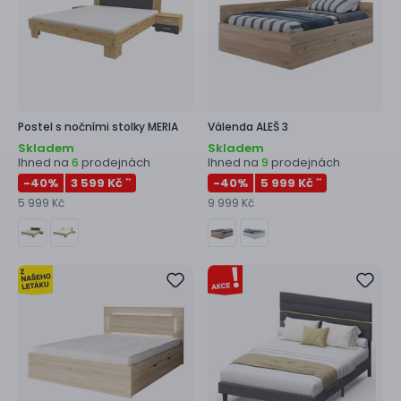
Postel s nočními stolky
MERIA
Válenda
ALEŠ 3
Skladem
Skladem
Ihned na
prodejnách
Ihned na
prodejnách
6
9
-40
%
3 599 Kč
-40
%
5 999 Kč
**
**
5 999 Kč
9 999 Kč