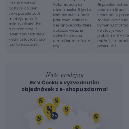
Přesun z dětské
Velká zrcadla už
Při problémech se
postýlky do první
dávno neslouží jen ke
spánkem či pocit
velké postele patří
kontrole outfitu. Dnes
nepohodlí v postel
mezi významné
patří mezi oblíbené
začíná většina lid
milníky dětství. Pro
designové prvky, které
výměnou matrac
dítě představuje
dokážou výrazně
Ne vždy je však
jeden z prvních kroků
ovlivnit celkovou
problém v ní – ně
k samostatnosti, pro
atmosféru interiéru. V
může jít i o samo
rodiče zase dalš…
obý…
postel. Její …
Naše prodejny
9x v Česku s vyzvednutím
objednávek z
e-shopu
zdarma!