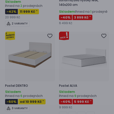
sonoma/bílá vysoký lesk,
Skladem
140x200 cm
Ihned na
prodejnách
2
-42
%
11 999 Kč
Skladem
Ihned na
prodejně
1
**
20 999 Kč
-40
%
3 899 Kč
**
6 499 Kč
2 VARIANTY
Postel
DENTRO
Postel
ALVA
Skladem
Skladem
Ihned na
prodejnách
Ihned na
prodejnách
6
9
-50
%
od 10 999 Kč
-40
%
5 999 Kč
**
**
9 999 Kč
3 VARIANTY