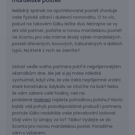
manželské posteli
Neklidný spánek na opotřebované posteli zhoršuje
vaše fyzické zdraví i duševní rovnováhu. O to víc,
pokud na takovém lůžku ležíte dva. Netrapte se vy
ani váš partner, pořiďte si novou manželskou postel!
Ve Scontu pro vás máme široký výběr manželských
postelí dřevěných, kovových, čalouněných a dalších
typů. Na které z nich se zasníte?
Usínat vedle svého partnera patří k nejpříjemnějším
okamžikům dne. Ale jak si jej máte náležitě
vychutnat, když víte, že vás čeká nepříjemné vrzání
staré konstrukce, kdykoliv se otočíte na bok? Nebo
že vám zabere celé hodiny, než na
proležené
matraci
najdete pohodlnou polohu? Navíc
každý váš pohyb pravděpodobně probudí i partnera,
protože lůžko nedokáže vaše převalování izolovat.
Stojí vám ty útrapy za to? Těžko! Vydejte se do
Sconta pro novou manželskou postel. Poradíme
vám s výběrem.