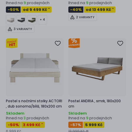
Ihned na
prodejnách
Ihned na
prodejnách
9
9
-50
%
od 9 499 Kč
-40
%
od 13 499 Kč
**
**
2 VARIANTY
+ 4
3 VARIANTY
Postel s nočními stolky
ACTORI
Postel
ANDRIA ,
smrk, 180x200
,
dub sonoma/bílá, 180x200 cm
cm
Skladem
Skladem
Ihned na
prodejnách
Ihned na
prodejnách
3
9
-50
%
3 499 Kč
-57
%
5 999 Kč
**
6 999 Kč
13 999 Kč #