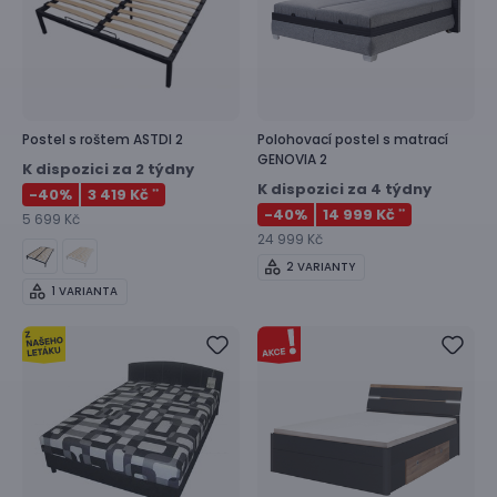
Postel s roštem
ASTDI 2
Polohovací postel s matrací
GENOVIA 2
K dispozici za 2 týdny
K dispozici za 4 týdny
-40
%
3 419 Kč
**
-40
%
14 999 Kč
**
5 699 Kč
24 999 Kč
2 VARIANTY
1 VARIANTA