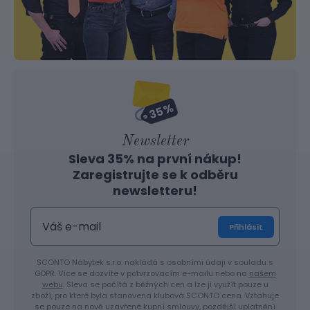
Newsletter
Sleva 35% na první nákup!
Zaregistrujte se k odběru
newsletteru!
Přihlásit
SCONTO Nábytek s.r.o. nakládá s osobními údaji v souladu s
GDPR. Více se dozvíte v potvrzovacím e-mailu nebo na
našem
webu
. Sleva se počítá z běžných cen a lze ji využít pouze u
zboží, pro které byla stanovena klubová SCONTO cena. Vztahuje
se pouze na nově uzavřené kupní smlouvy, pozdější uplatnění