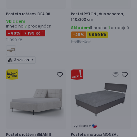
Postel s roštem
IDEA 08
Postel
PYTON ,
dub sonoma,
140x200 cm
Skladem
Ihned na
prodejnách
7
Skladem
Ihned na
prodejně
1
-40
%
7 199 Kč
**
-25
%
8 999 Kč
11 999 Kč
11 999 Kč #
2 VARIANTY
Vyrobeno v
Postel s roštem
BELANI II
Postel s matrací
MONZA ,