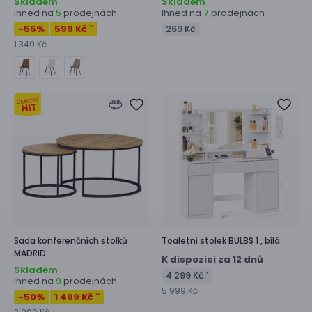
Skladem
Skladem
Ihned na
prodejnách
Ihned na
prodejnách
5
7
-55
%
599 Kč
269 Kč
**
1 349 Kč
Sada konferenčních stolků
Toaletní stolek
BULBS 1 ,
bílá
MADRID
K dispozici za 12 dnů
Skladem
4 299 Kč
*
Ihned na
prodejnách
9
5 999 Kč
-50
%
1 499 Kč
**