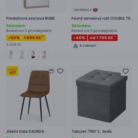
Vyrobeno v
Předsíňová sestava
RUBIE
Pevný lamelový rošt
DOUBLE T5
Skladem
Skladem
Ihned na
prodejnách
Ihned na
prodejnách
9
9
-50
%
1 699 Kč
-40
%
od 1 799 Kč
**
**
3 399 Kč
9 VARIANT
Jídelní židle
DALINDA
Taburet
TREY 2 ,
šedá