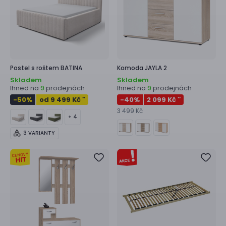
Postel s roštem
BATINA
Komoda
JAYLA 2
Skladem
Skladem
Ihned na
prodejnách
Ihned na
prodejnách
9
9
-50
%
od 9 499 Kč
-40
%
2 099 Kč
**
**
3 499 Kč
+ 4
3 VARIANTY