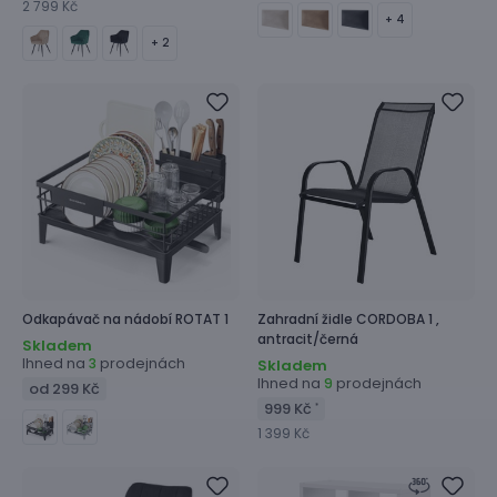
2 799 Kč
+ 4
+ 2
Odkapávač na nádobí
ROTAT 1
Zahradní židle
CORDOBA 1 ,
antracit/černá
Skladem
Ihned na
prodejnách
3
Skladem
Ihned na
prodejnách
9
od 299 Kč
999 Kč
*
1 399 Kč