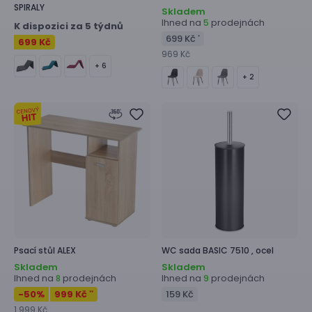
SPIRALY
Skladem
Ihned na
prodejnách
5
K dispozici za 5 týdnů
699 Kč
*
699 Kč
969 Kč
+ 6
+ 2
Psací stůl
ALEX
WC sada
BASIC 7510 ,
ocel
Skladem
Skladem
Ihned na
prodejnách
Ihned na
prodejnách
8
9
-50
%
999 Kč
159 Kč
**
1 999 Kč