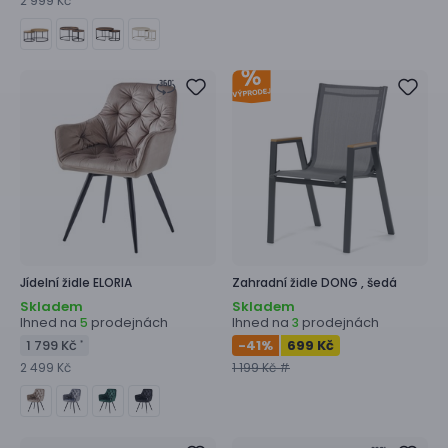
2 999 Kč
Jídelní židle
ELORIA
Zahradní židle
DONG ,
šedá
Skladem
Skladem
Ihned na
prodejnách
Ihned na
prodejnách
5
3
1 799 Kč
-41
%
699 Kč
*
2 499 Kč
1 199 Kč #