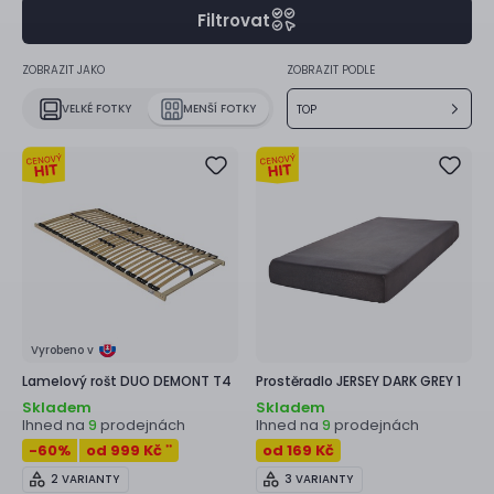
Filtrovat
ZOBRAZIT JAKO
ZOBRAZIT PODLE
VELKÉ FOTKY
MENŠÍ FOTKY
TOP
Vyrobeno v
Lamelový rošt
DUO DEMONT T4
Prostěradlo
JERSEY DARK GREY 1
Skladem
Skladem
Ihned na
prodejnách
Ihned na
prodejnách
9
9
-60
%
od 999 Kč
od 169 Kč
**
2 VARIANTY
3 VARIANTY