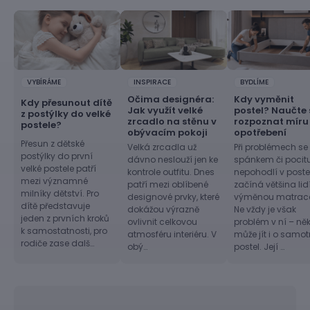
VYBÍRÁME
INSPIRACE
BYDLÍME
Očima designéra:
Kdy vyměnit
Kdy přesunout dítě
Jak využít velké
postel? Naučte 
z postýlky do velké
zrcadlo na stěnu v
rozpoznat míru
postele?
obývacím pokoji
opotřebení
Přesun z dětské
Velká zrcadla už
Při problémech se
postýlky do první
dávno neslouží jen ke
spánkem či pocit
velké postele patří
kontrole outfitu. Dnes
nepohodlí v postel
mezi významné
patří mezi oblíbené
začíná většina lid
milníky dětství. Pro
designové prvky, které
výměnou matrac
dítě představuje
dokážou výrazně
Ne vždy je však
jeden z prvních kroků
ovlivnit celkovou
problém v ní – ně
k samostatnosti, pro
atmosféru interiéru. V
může jít i o samo
rodiče zase dalš…
obý…
postel. Její …