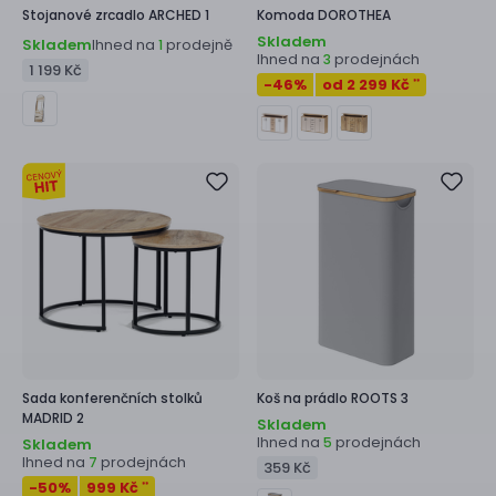
Stojanové zrcadlo
ARCHED 1
Komoda
DOROTHEA
Skladem
Skladem
Ihned na
prodejně
1
Ihned na
prodejnách
3
1 199 Kč
-46
%
od 2 299 Kč
**
Sada konferenčních stolků
Koš na prádlo
ROOTS 3
MADRID 2
Skladem
Ihned na
prodejnách
5
Skladem
Ihned na
prodejnách
7
359 Kč
-50
%
999 Kč
**