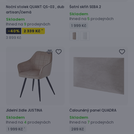
Noční stolek
QUANT QS-03 ,
dub
Šatní skříň
SEBA 2
artisan/černá
Skladem
Ihned na
prodejnách
5
Skladem
Ihned na
prodejnách
9
1 999 Kč
-40
%
2 339 Kč
**
3 899 Kč
Jídelní židle
JUSTINA
Čalouněný panel
QUADRA
Skladem
Skladem
Ihned na
prodejnách
Ihned na
prodejnách
4
7
1 999 Kč
289 Kč
*