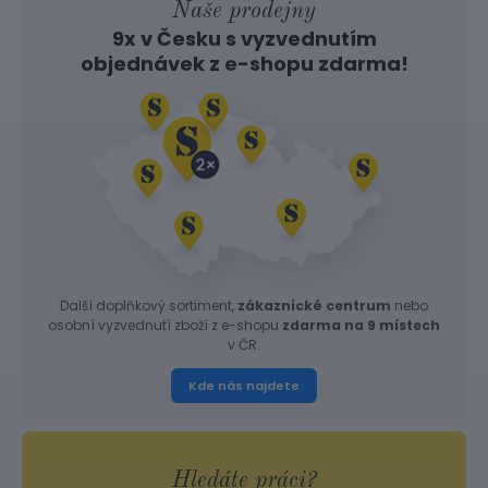
Naše prodejny
9x v Česku s vyzvednutím
objednávek z
e-shopu
zdarma!
Další doplňkový sortiment,
zákaznické centrum
nebo
osobní vyzvednutí zboží z e-shopu
zdarma na 9 místech
v ČR.
Kde nás najdete
Hledáte práci?