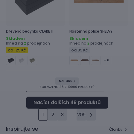
Dřevěná bedýnka
CLARE II
Nástěnná police
SHELVY
Skladem
Skladem
Ihned na
prodejnách
Ihned na
prodejnách
2
2
od 129 Kč
od 99 Kč
+ 6
NAHORU
ZOBRAZENO
48
Z 10000 PRODUKTŮ
1
2
3
...
209
Inspirujte se
Články