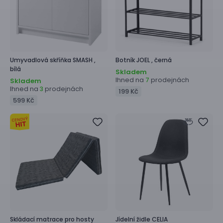
Umyvadlová skříňka
SMASH ,
Botník
JOEL ,
černá
bílá
Skladem
Ihned na
prodejnách
7
Skladem
Ihned na
prodejnách
3
199 Kč
599 Kč
Skládací matrace pro hosty
Jídelní židle
CELIA