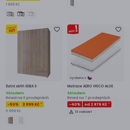
1 999 Kč
Vyrobeno v
Šatní skříň
SEBA 3
Matrace
AERO VISCO ALOE
Skladem
Skladem
Ihned na
prodejnách
Ihned na
prodejnách
6
7
-50
%
2 999 Kč
-40
%
od 2 879 Kč
**
**
5 999 Kč
13 VARIANT