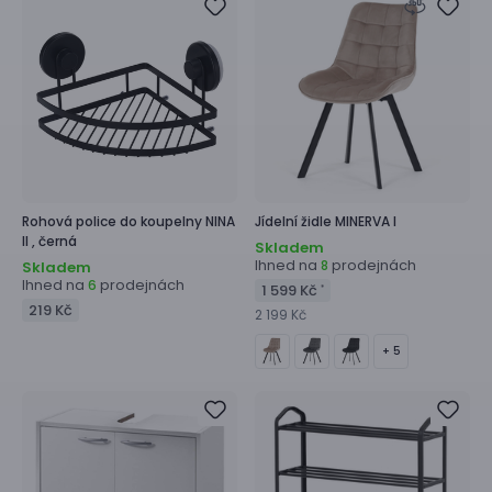
Rohová police do koupelny
NINA
Jídelní židle
MINERVA I
II ,
černá
Skladem
Ihned na
prodejnách
8
Skladem
Ihned na
prodejnách
6
1 599 Kč
*
219 Kč
2 199 Kč
+ 5