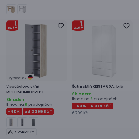
Vyrobeno v
Víceúčelová skříň
Šatní skříň
KRISTA 60A ,
bílá
MULTIRAUMKONZEPT
Skladem
Ihned na
prodejnách
8
Skladem
Ihned na
prodejnách
9
-40
%
4 079 Kč
**
-40
%
od 2 399 Kč
**
6 799 Kč
4 VARIANTY