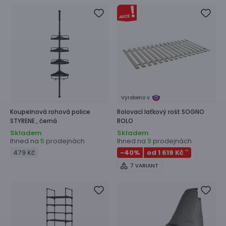
Vyrobeno v
Koupelnová rohová police
Rolovací laťkový rošt
SOGNO
STYRENE ,
černá
ROLO
Skladem
Skladem
Ihned na
prodejnách
Ihned na
prodejnách
5
9
479 Kč
-40
%
od 1 619 Kč
**
7 VARIANT