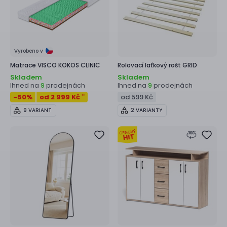
Vyrobeno v
Matrace
VISCO KOKOS CLINIC
Rolovací laťkový rošt
GRID
Skladem
Skladem
Ihned na
prodejnách
Ihned na
prodejnách
9
9
-50
%
od 2 999 Kč
od 599 Kč
**
9 VARIANT
2 VARIANTY