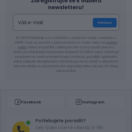
Zaregistrujte se k odběru
newsletteru!
Přihlásit
SCONTO Nábytek s.r.o. nakládá s osobními údaji v souladu s
GDPR. Více se dozvíte v potvrzovacím e-mailu nebo na
našem
webu
. Sleva se počítá z běžných cen a lze ji využít pouze u
zboží, pro které byla stanovena klubová SCONTO cena. Vztahuje
se pouze na nově uzavřené kupní smlouvy, pozdější uplatnění
slevy nebude akceptováno. Nevztahuje se na zboží v aktuálním
akčním letáku a označené jako výprodej nebo cenový hit. Slevy
nelze sčítat.
Facebook
Instagram
Potřebujete poradit?
celý týden včetně víkendů 8-18h