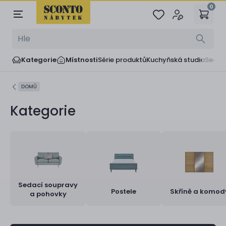
0
Kategorie
Místnosti
Série produktů
Kuchyňská studia
Sedač
DOMŮ
Kategorie
Sedací soupravy
Postele
Skříně a komod
a pohovky