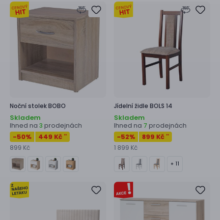
Noční stolek
BOBO
Jídelní židle
BOLS 14
Skladem
Skladem
Ihned na
prodejnách
Ihned na
prodejnách
3
7
-50
%
449 Kč
-52
%
899 Kč
**
**
899 Kč
1 899 Kč
+ 11