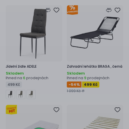
Jídelní židle
ADELE
Zahradní lehátko
BRAGA ,
černá
Skladem
Skladem
Ihned na
prodejnách
Ihned na
prodejnách
6
9
499 Kč
-54
%
499 Kč
1 099 Kč #