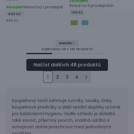
Skladem
Ihned na
prodejnách
9
Skladem
Ihned na
prodejně
1
199 Kč
499 Kč
*
699 Kč
NAHORU
ZOBRAZENO
48
Z 145 PRODUKTŮ
1
2
3
4
Koupelnový textil zahrnuje ručníky, osušky, žínky,
koupelnové předložky a další textilní doplňky určené
pro každodenní hygienu. Vedle vzhledu je důležitá
také savost, příjemný povrch, snadná údržba a
schopnost dobře proschnout mezi jednotlivými
použitími.