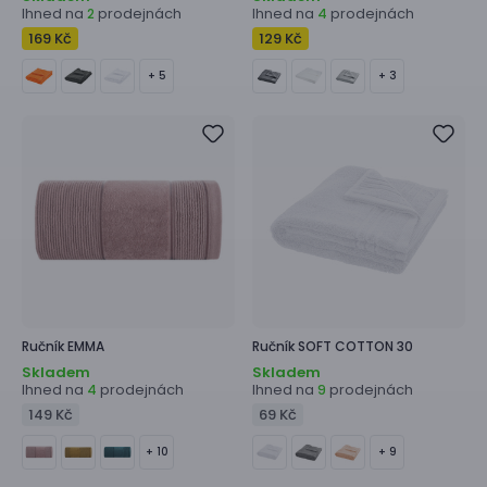
Ihned na
prodejnách
Ihned na
prodejnách
2
4
169 Kč
129 Kč
+ 5
+ 3
Ručník
EMMA
Ručník
SOFT COTTON 30
Skladem
Skladem
Ihned na
prodejnách
Ihned na
prodejnách
4
9
149 Kč
69 Kč
+ 10
+ 9