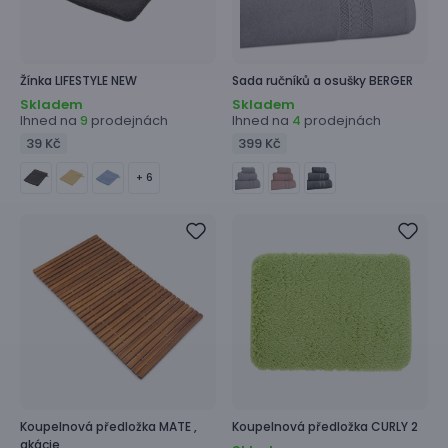
Žínka
LIFESTYLE NEW
Sada ručníků a osušky
BERGER
Skladem
Skladem
Ihned na
prodejnách
Ihned na
prodejnách
9
4
39 Kč
399 Kč
+ 6
Koupelnová předložka
MATE ,
Koupelnová předložka
CURLY 2
akácie