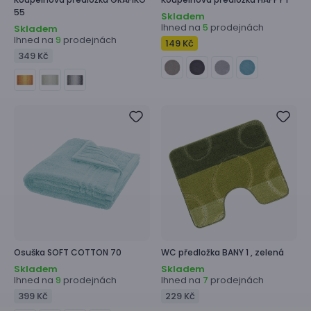
55
Skladem
Ihned na
prodejnách
5
Skladem
Ihned na
prodejnách
9
149 Kč
349 Kč
Osuška
SOFT COTTON 70
WC předložka
BANY 1 ,
zelená
Skladem
Skladem
Ihned na
prodejnách
Ihned na
prodejnách
9
7
399 Kč
229 Kč