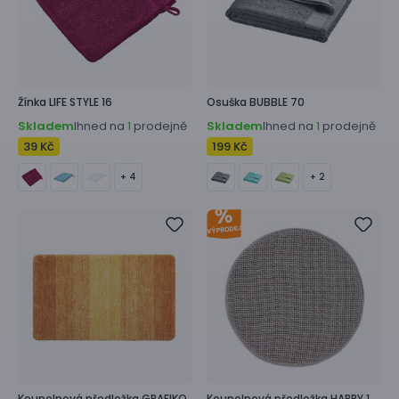
Žínka
LIFE STYLE 16
Osuška
BUBBLE 70
Skladem
Ihned na
prodejně
Skladem
Ihned na
prodejně
1
1
39 Kč
199 Kč
+ 4
+ 2
Koupelnová předložka
GRAFIKO
Koupelnová předložka
HAPPY 1