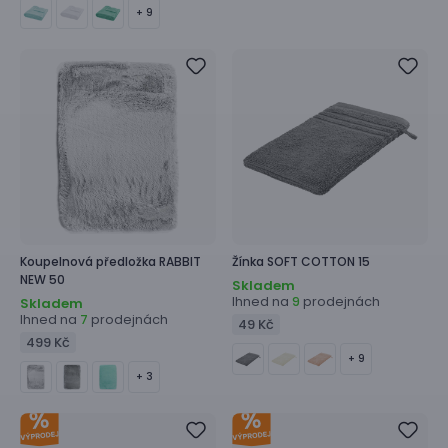
+ 9
Koupelnová předložka
RABBIT
Žínka
SOFT COTTON 15
NEW 50
Skladem
Ihned na
prodejnách
9
Skladem
Ihned na
prodejnách
7
49 Kč
499 Kč
+ 9
+ 3