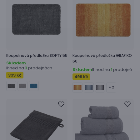
Koupelnová předložka
SOFTY 55
Koupelnová předložka
GRAFIKO
60
Skladem
Ihned na
prodejnách
3
Skladem
Ihned na
prodejně
1
399 Kč
499 Kč
+ 2