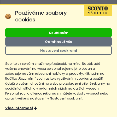
O SCONTU
Používáme soubory
cookies
O nákupu
Souhlasím
Prodejny
Odmítnout vše
E-shop
Nastavení soukromí
Sconto.cz se vám snažíme přizpůsobit na míru. Na základě
SCONTO Nábytek, s.r.o. je součástí
vašeho chování na webu personalizujeme jeho obsah a
mezinárodního řetězce, který provozuje
zobrazujeme vám relevantní nabídky a produkty. Kliknutím na
obchodní domy
Hoeffner
a
Sconto
.
tlačítko „Rozumím“ souhlasíte s využíváním cookies a použití
údajů o vašem chování na webu pro zobrazení cílené reklamy na
sociálních sítích a v reklamních sítích na dalších webech.
Přejít na
Sconto.sk
Personalizaci a cílenou reklamu si můžete kdykoliv vypnout nebo
upravit veškerá nastavení v Nastavení soukromí.
Více informací
Ceny produktů na e-shopu sconto.cz jsou označeny následovně. Běžná