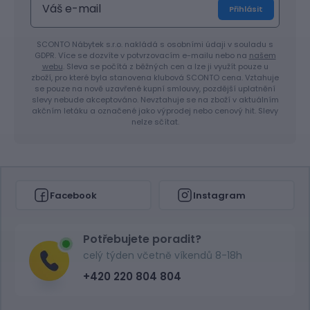
Přihlásit
SCONTO Nábytek s.r.o. nakládá s osobními údaji v souladu s
GDPR. Více se dozvíte v potvrzovacím e-mailu nebo na
našem
webu
. Sleva se počítá z běžných cen a lze ji využít pouze u
zboží, pro které byla stanovena klubová SCONTO cena. Vztahuje
se pouze na nově uzavřené kupní smlouvy, pozdější uplatnění
slevy nebude akceptováno. Nevztahuje se na zboží v aktuálním
akčním letáku a označené jako výprodej nebo cenový hit. Slevy
nelze sčítat.
Facebook
Instagram
Potřebujete poradit?
celý týden včetně víkendů 8-18h
+420 220 804 804