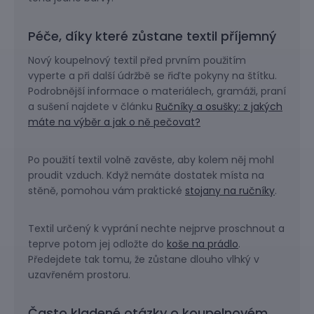
Péče, díky které zůstane textil příjemný
Nový koupelnový textil před prvním použitím
vyperte a při další údržbě se řiďte pokyny na štítku.
Podrobnější informace o materiálech, gramáži, praní
a sušení najdete v článku
Ručníky a osušky: z jakých
máte na výběr a jak o ně pečovat?
Po použití textil volně zavěste, aby kolem něj mohl
proudit vzduch. Když nemáte dostatek místa na
stěně, pomohou vám praktické
stojany na ručníky
.
Textil určený k vyprání nechte nejprve proschnout a
teprve potom jej odložte do
koše na prádlo
.
Předejdete tak tomu, že zůstane dlouho vlhký v
uzavřeném prostoru.
Často kladené otázky o koupelnovém