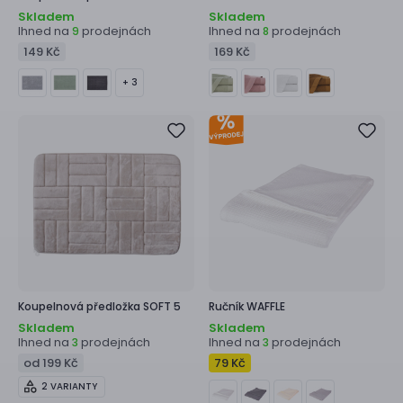
Skladem
Skladem
Ihned na
prodejnách
Ihned na
prodejnách
9
8
149 Kč
169 Kč
+ 3
Koupelnová předložka
SOFT 5
Ručník
WAFFLE
Skladem
Skladem
Ihned na
prodejnách
Ihned na
prodejnách
3
3
od 199 Kč
79 Kč
2 VARIANTY