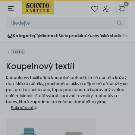
0
Kategorie
Místnosti
Série produktů
Kuchyňská studia
Sedač
TEXTIL
Koupelnový textil
Koupelnový textil přidá koupelně pohodlí, které oceníte každý
den. Měkké ručníky, prostorné osušky a příjemné předložky se
postarají o suché ruce, teplo pod nohama i upravený vzhled
celé místnosti. Stačí vybrat správné rozměry, materiály a
barvy, které zapadnou do vašeho domácího rytmu.
Pokračovat