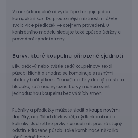
V menší koupelně obvykle lépe funguje jeden
kompaktní kus. Do prostornější místnosti můžete
zvolit více předložek ve stejném provedení. U
konkrétního modelu sledujte také způsob údržby a
provedení spodní strany.
Barvy, které koupelnu přirozeně sjednotí
Bílý, béžový nebo světle šedý koupelnový textil
působí klidně a snadno se kombinuje s různými
obklady i nábytkem. Tmavší odstíny dodají prostoru
hloubku, zatímco výrazné barvy mohou oživit
jednoduchou koupelnu bez větších změn.
Ručníky a předložky můžete sladit s
koupelnovými
doplňky
, například dávkovači, mýdlenkami nebo
kelímky. Jednotlivé prvky nemusí mít přesně stejný
odstín. Přirozeně působí také kombinace několika
tónů jedné barvy.