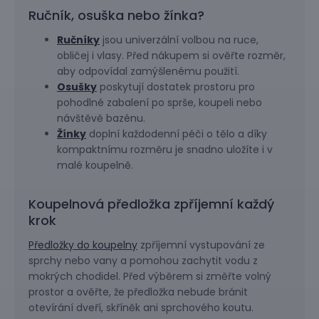
Ručník, osuška nebo žínka?
Ručníky
jsou univerzální volbou na ruce,
obličej i vlasy. Před nákupem si ověřte rozměr,
aby odpovídal zamýšlenému použití.
Osušky
poskytují dostatek prostoru pro
pohodlné zabalení po sprše, koupeli nebo
návštěvě bazénu.
Žínky
doplní každodenní péči o tělo a díky
kompaktnímu rozměru je snadno uložíte i v
malé koupelně.
Koupelnová předložka zpříjemní každý
krok
Předložky do koupelny
zpříjemní vystupování ze
sprchy nebo vany a pomohou zachytit vodu z
mokrých chodidel. Před výběrem si změřte volný
prostor a ověřte, že předložka nebude bránit
otevírání dveří, skříněk ani sprchového koutu.