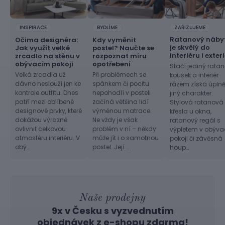
INSPIRACE
BYDLÍME
ZAŘIZUJEME
Ratanový náby
Očima designéra:
Kdy vyměnit
je skvělý do
Jak využít velké
postel? Naučte se
interiéru i exter
zrcadlo na stěnu v
rozpoznat míru
obývacím pokoji
opotřebení
Stačí jediný rata
Velká zrcadla už
Při problémech se
kousek a interiér
dávno neslouží jen ke
spánkem či pocitu
rázem získá úpln
kontrole outfitu. Dnes
nepohodlí v posteli
jiný charakter.
patří mezi oblíbené
začíná většina lidí
Stylová ratanová
designové prvky, které
výměnou matrace.
křesla u okna,
dokážou výrazně
Ne vždy je však
ratanový regál s
ovlivnit celkovou
problém v ní – někdy
výpletem v obýv
atmosféru interiéru. V
může jít i o samotnou
pokoji či závěsná
obý…
postel. Její …
houp…
Naše prodejny
9x v Česku s vyzvednutím
objednávek z
e-shopu
zdarma!