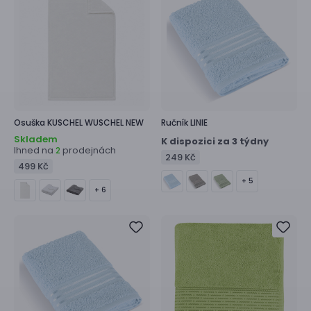
Osuška
KUSCHEL WUSCHEL NEW
Ručník
LINIE
Skladem
K dispozici za 3 týdny
Ihned na
prodejnách
2
249 Kč
499 Kč
+ 5
+ 6