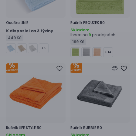
Osuška
LINIE
Ručník
PROUŽEK 50
Skladem
K dispozici za 3 týdny
Ihned na
prodejnách
9
449 Kč
199 Kč
+ 5
+ 14
Ručník
LIFE STYLE 50
Ručník
BUBBLE 50
Skladem
Skladem