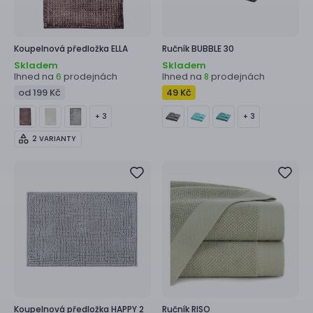
Koupelnová předložka
ELLA
Ručník
BUBBLE 30
Skladem
Skladem
Ihned na
prodejnách
Ihned na
prodejnách
6
8
od 199 Kč
49 Kč
+ 3
+ 3
2 VARIANTY
Koupelnová předložka
HAPPY 2
Ručník
RISO