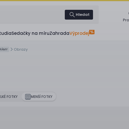
Hledat
Pr
tudia
Sedačky na míru
Zahrada
Výprodej
Obrazy
 RÁMY
ELKÉ FOTKY
MENŠÍ FOTKY