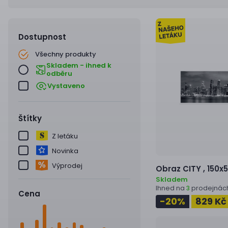
Dostupnost
Všechny produkty
Skladem - ihned k
odběru
Vystaveno
Štítky
Z letáku
Novinka
Výprodej
Obraz
CITY ,
150x
Skladem
Ihned na
prodejnác
3
Cena
-20
%
829 K