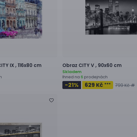
ITY IX ,
116x80 cm
Obraz
CITY V ,
90x60 cm
Skladem
h
Ihned na
prodejnách
6
-21
%
629 Kč
***
799 Kč #