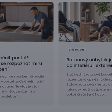
ZAŘIZUJEME
měnit postel?
Ratanový nábytek je
 se rozpoznat míru
do interiéru i exterié
bení
Stačí jediný ratanový kousek
émech se spánkem či pocitu
rázem získá úplně jiný chara
v posteli začíná většina lidí
Stylová ratanová křesla u o
atrace. Ne vždy je však
ratanový regál s výpletem 
ní – někdy může jít i o
pokoji či závěsná houp…
ostel. Její …