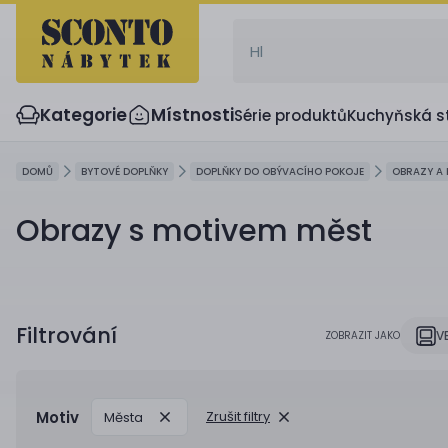
Kategorie
Místnosti
Série produktů
Kuchyňská s
DOMŮ
BYTOVÉ DOPLŇKY
DOPLŇKY DO OBÝVACÍHO POKOJE
OBRAZY A
Obrazy s motivem měst
Filtrování
V
ZOBRAZIT JAKO
Motiv
Zrušit filtry
Města