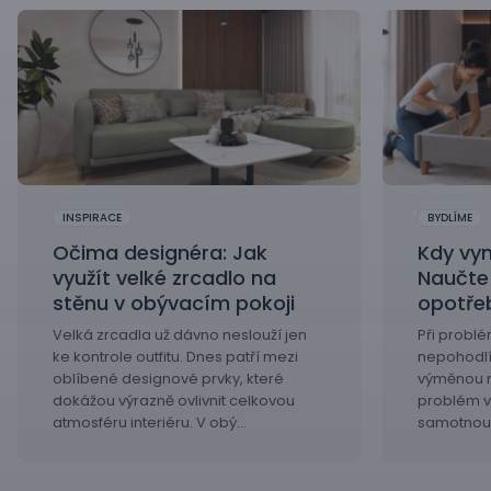
INSPIRACE
BYDLÍME
Očima designéra: Jak
Kdy vy
využít velké zrcadlo na
Naučte
stěnu v obývacím pokoji
opotře
Velká zrcadla už dávno neslouží jen
Při probl
ke kontrole outfitu. Dnes patří mezi
nepohodlí 
oblíbené designové prvky, které
výměnou m
dokážou výrazně ovlivnit celkovou
problém v 
atmosféru interiéru. V obý…
samotnou p