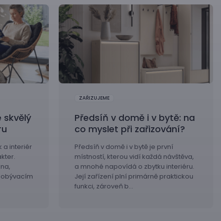
ZAŘIZUJEME
 skvělý
Předsíň v domě i v bytě: na
ru
co myslet při zařizování?
 a interiér
Předsíň v domě i v bytě je první
kter.
místností, kterou vidí každá návštěva,
kna,
a mnohé napovídá o zbytku interiéru.
v obývacím
Její zařízení plní primárně praktickou
funkci, zároveň b…