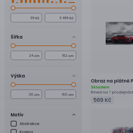
Kč
Kč
Šířka
cm
cm
Výška
Obraz na plátně
P
Skladem
Ihned na
prodejnác
7
cm
cm
569 Kč
Motiv
Abstrakce
Krajina