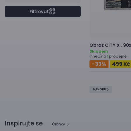
Filtrovat
Obraz
CITY X ,
90
Skladem
Ihned na
prodejně
1
-33
%
499 Kč
NAHORU
Inspirujte se
Články