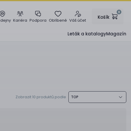
0
Košík
odejny
Kariéra
Podpora
Oblíbené
Váš účet
Leták a katalogy
Magazín
Zobrazit 10 produktů podle
TOP