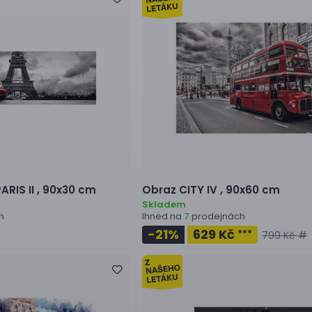
ARIS II ,
90x30 cm
Obraz
CITY IV ,
90x60 cm
Skladem
h
Ihned na
prodejnách
7
-21
%
629 Kč
***
799 Kč #