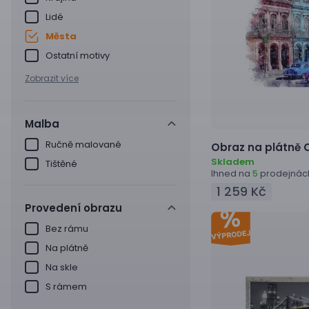
Lidé
Města
Ostatní motivy
Zobrazit více
Malba
Ručně malované
Obraz na plátně
C
Skladem
Tištěné
Ihned na
prodejnác
5
1 259 Kč
Provedení obrazu
Bez rámu
Na plátně
Na skle
S rámem