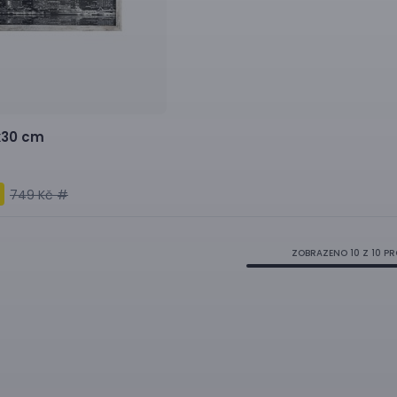
x30 cm
749 Kč #
ZOBRAZENO
10
Z 10 P