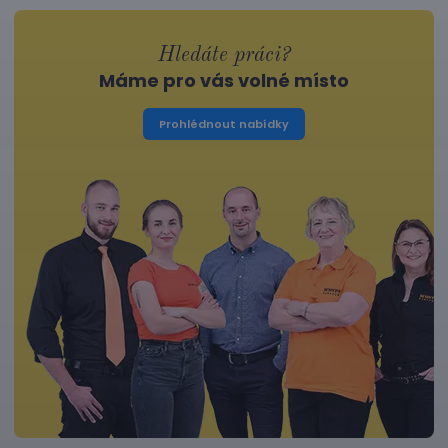
Hledáte práci?
Máme pro vás volné místo
Prohlédnout nabídky