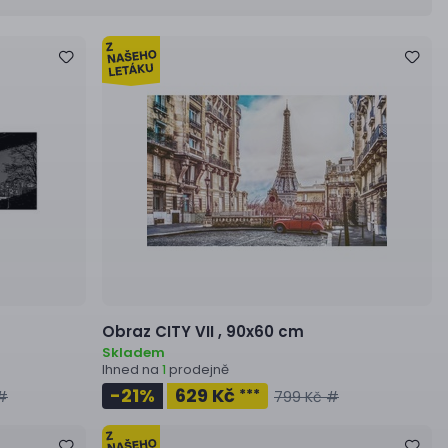
Obraz
CITY VII ,
90x60 cm
Skladem
Ihned na
prodejně
1
-21
%
629 Kč
***
 #
799 Kč #