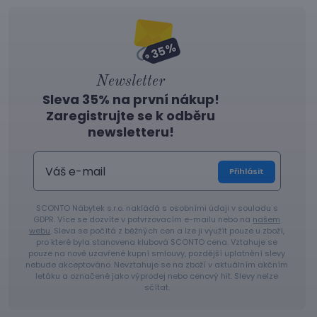
Newsletter
Sleva 35% na první nákup!
Zaregistrujte se k odběru
newsletteru!
Přihlásit
SCONTO Nábytek s.r.o. nakládá s osobními údaji v souladu s
GDPR. Více se dozvíte v potvrzovacím e-mailu nebo na
našem
webu
. Sleva se počítá z běžných cen a lze ji využít pouze u zboží,
pro které byla stanovena klubová SCONTO cena. Vztahuje se
pouze na nově uzavřené kupní smlouvy, pozdější uplatnění slevy
nebude akceptováno. Nevztahuje se na zboží v aktuálním akčním
letáku a označené jako výprodej nebo cenový hit. Slevy nelze
sčítat.