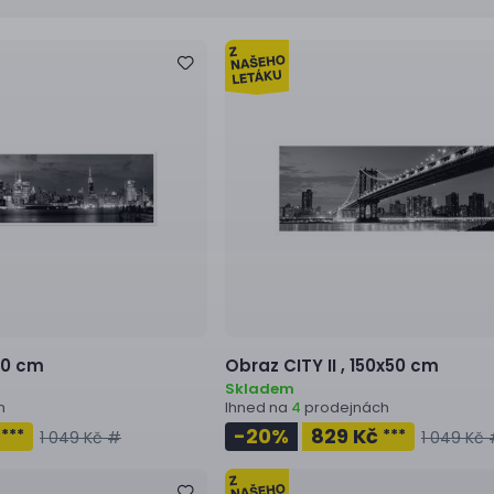
50 cm
Obraz
CITY II ,
150x50 cm
Skladem
h
Ihned na
prodejnách
4
č
-20
%
829 Kč
***
***
1 049 Kč #
1 049 Kč