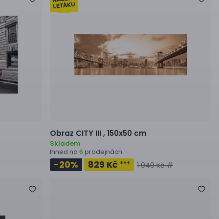
Obraz
CITY III ,
150x50 cm
Skladem
Ihned na
prodejnách
6
-20
%
829 Kč
***
1 049 Kč #