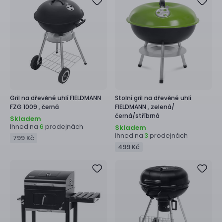
Gril na dřevěné uhlí
FIELDMANN
Stolní gril na dřevěné uhlí
FZG 1009 ,
černá
FIELDMANN ,
zelená/
černá/stříbrná
Skladem
Ihned na
prodejnách
6
Skladem
Ihned na
prodejnách
3
799 Kč
499 Kč