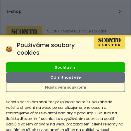
E-shop
SCONTO Nábytek, s.r.o. je součástí
mezinárodního řetězce, který provozuje
obchodní domy
Hoeffner
a
Sconto
.
Používáme soubory
cookies
Přejít na
Sconto.sk
Souhlasím
Odmítnout vše
Nastavení soukromí
Ceny produktů na e-shopu sconto.cz jsou označeny následovně. Běžná
cena je cena bez označení, *Cena pro členy SCONTO Clubu, **Akční
cena pro členy SCONTO Clubu, ***Akční cena, # Nejnižší cena za 30
Sconto.cz se vám snažíme přizpůsobit na míru. Na základě
dnů před prvním zlevněním. Dle zákona o ochraně spotřebitele §12a je
vašeho chování na webu personalizujeme jeho obsah a
uvedená Běžná cena současně i nejnižší za 30 dní, pokud není Nejnižší
Běžná cena za 30 dní uvedena samostatně na detailu produktu.
zobrazujeme vám relevantní nabídky a produkty. Kliknutím na
tlačítko „Rozumím“ souhlasíte s využíváním cookies a použití
údajů o vašem chování na webu pro zobrazení cílené reklamy na
Copyright
Ochrana osobních údajů
Cookies
Nastavení cookies
sociálních sítích a v reklamních sítích na dalších webech.