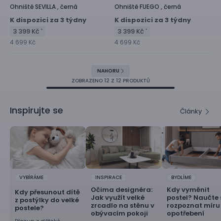
Ohniště
SEVILLA ,
černá
Ohniště
FUEGO ,
černá
K dispozici za 3 týdny
K dispozici za 3 týdny
3 399 Kč
3 399 Kč
*
*
4 699 Kč
4 699 Kč
NAHORU
ZOBRAZENO
12
Z 12 PRODUKTŮ
Inspirujte se
Články
VYBÍRÁME
INSPIRACE
BYDLÍME
Očima designéra:
Kdy vyměnit
Kdy přesunout dítě
Jak využít velké
postel? Naučte 
z postýlky do velké
zrcadlo na stěnu v
rozpoznat míru
postele?
obývacím pokoji
opotřebení