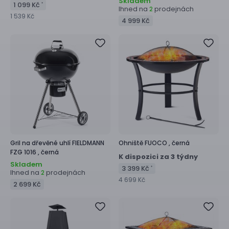
Skladem
1 099 Kč
*
Ihned na
prodejnách
2
1 539 Kč
4 999 Kč
Gril na dřevěné uhlí
FIELDMANN
Ohniště
FUOCO ,
černá
FZG 1016 ,
černá
K dispozici za 3 týdny
Skladem
3 399 Kč
*
Ihned na
prodejnách
2
4 699 Kč
2 699 Kč