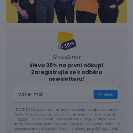
Newsletter
Sleva 35% na první nákup!
Zaregistrujte se k odběru
newsletteru!
Přihlásit
SCONTO Nábytek s.r.o. nakládá s osobními údaji v souladu s
GDPR. Více se dozvíte v potvrzovacím e-mailu nebo na
našem
webu
. Sleva se počítá z běžných cen a lze ji využít pouze u
zboží, pro které byla stanovena klubová SCONTO cena. Vztahuje
se pouze na nově uzavřené kupní smlouvy, pozdější uplatnění