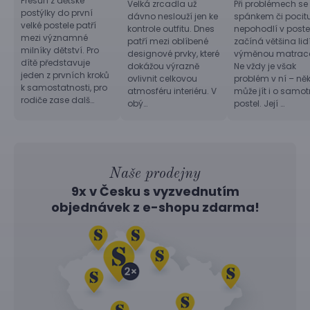
Přesun z dětské
Velká zrcadla už
Při problémech se
postýlky do první
dávno neslouží jen ke
spánkem či pocit
velké postele patří
kontrole outfitu. Dnes
nepohodlí v postel
mezi významné
patří mezi oblíbené
začíná většina lid
milníky dětství. Pro
designové prvky, které
výměnou matrac
dítě představuje
dokážou výrazně
Ne vždy je však
jeden z prvních kroků
ovlivnit celkovou
problém v ní – ně
k samostatnosti, pro
atmosféru interiéru. V
může jít i o samo
rodiče zase dalš…
obý…
postel. Její …
Naše prodejny
9x v Česku s vyzvednutím
objednávek z
e-shopu
zdarma!