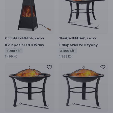
Ohniště
PYRAMIDA ,
černá
Ohniště
RUNEDAK ,
černá
K dispozici za 3 týdny
K dispozici za 3 týdny
1 099 Kč
3 499 Kč
*
*
1 499 Kč
4 899 Kč