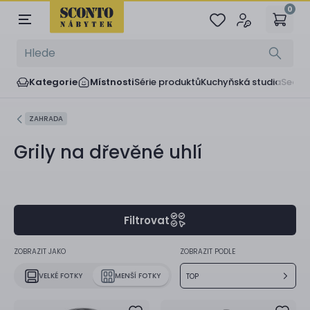
0
Kategorie
Místnosti
Série produktů
Kuchyňská studia
Sedač
ZAHRADA
Grily na dřevěné uhlí
Filtrovat
ZOBRAZIT JAKO
ZOBRAZIT PODLE
VELKÉ FOTKY
MENŠÍ FOTKY
TOP