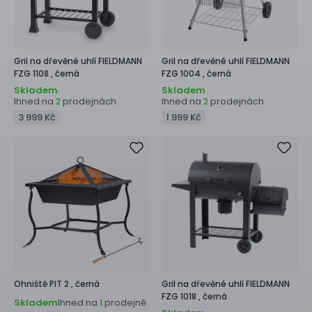
Gril na dřevěné uhlí
FIELDMANN
Gril na dřevěné uhlí
FIELDMANN
FZG 1108 ,
černá
FZG 1004 ,
černá
Skladem
Skladem
Ihned na
prodejnách
Ihned na
prodejnách
2
2
3 999 Kč
1 999 Kč
Ohniště
PIT 2 ,
černá
Gril na dřevěné uhlí
FIELDMANN
FZG 1018 ,
černá
Skladem
Ihned na
prodejně
1