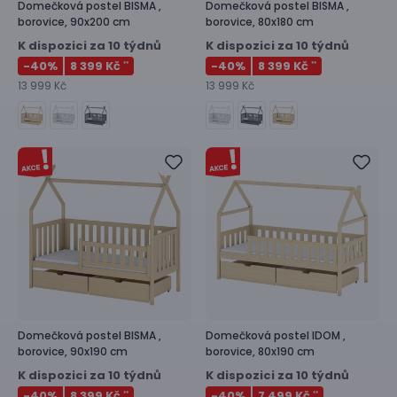
Domečková postel
BISMA ,
Domečková postel
BISMA ,
borovice, 90x200 cm
borovice, 80x180 cm
K dispozici za 10 týdnů
K dispozici za 10 týdnů
-40
%
8 399 Kč
-40
%
8 399 Kč
**
**
13 999 Kč
13 999 Kč
Domečková postel
BISMA ,
Domečková postel
IDOM ,
borovice, 90x190 cm
borovice, 80x190 cm
K dispozici za 10 týdnů
K dispozici za 10 týdnů
-40
%
8 399 Kč
-40
%
7 499 Kč
**
**