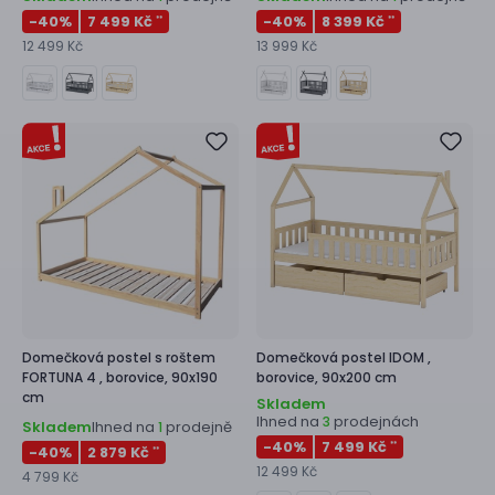
-40
%
7 499 Kč
-40
%
8 399 Kč
**
**
12 499 Kč
13 999 Kč
Domečková postel s roštem
Domečková postel
IDOM ,
FORTUNA 4 ,
borovice, 90x190
borovice, 90x200 cm
cm
Skladem
Ihned na
prodejnách
3
Skladem
Ihned na
prodejně
1
-40
%
7 499 Kč
**
-40
%
2 879 Kč
**
12 499 Kč
4 799 Kč