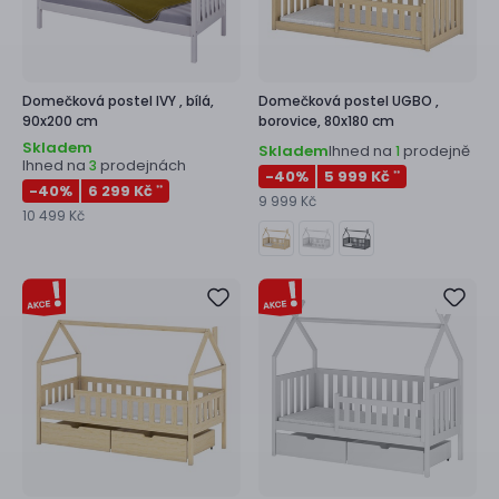
Domečková postel
IVY ,
bílá,
Domečková postel
UGBO ,
90x200 cm
borovice, 80x180 cm
Skladem
Skladem
Ihned na
prodejně
1
Ihned na
prodejnách
3
-40
%
5 999 Kč
**
-40
%
6 299 Kč
**
9 999 Kč
10 499 Kč