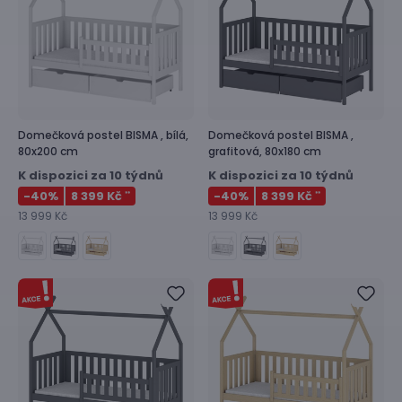
Domečková postel
BISMA ,
bílá,
Domečková postel
BISMA ,
80x200 cm
grafitová, 80x180 cm
K dispozici za 10 týdnů
K dispozici za 10 týdnů
-40
%
8 399 Kč
-40
%
8 399 Kč
**
**
13 999 Kč
13 999 Kč