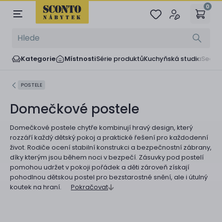
0
Kategorie
Místnosti
Série produktů
Kuchyňská studia
Sedač
POSTELE
Domečkové postele
Domečkové postele chytře kombinují hravý design, který
rozzáří každý dětský pokoj a praktické řešení pro každodenní
život. Rodiče ocení stabilní konstrukci a bezpečnostní zábrany,
díky kterým jsou během noci v bezpečí. Zásuvky pod postelí
pomohou udržet v pokoji pořádek a děti zároveň získají
pohodlnou dětskou postel pro bezstarostné snění, ale i útulný
koutek na hraní.
Pokračovat