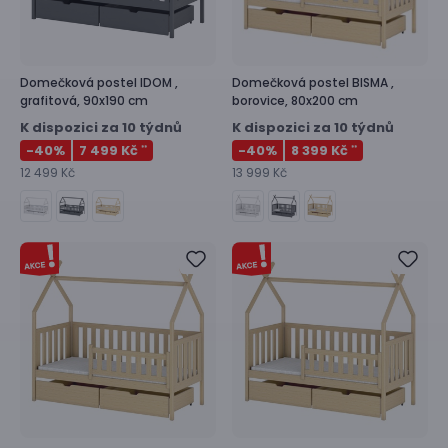
Domečková postel
IDOM ,
Domečková postel
BISMA ,
grafitová, 90x190 cm
borovice, 80x200 cm
K dispozici za 10 týdnů
K dispozici za 10 týdnů
-40
%
7 499 Kč
-40
%
8 399 Kč
**
**
12 499 Kč
13 999 Kč