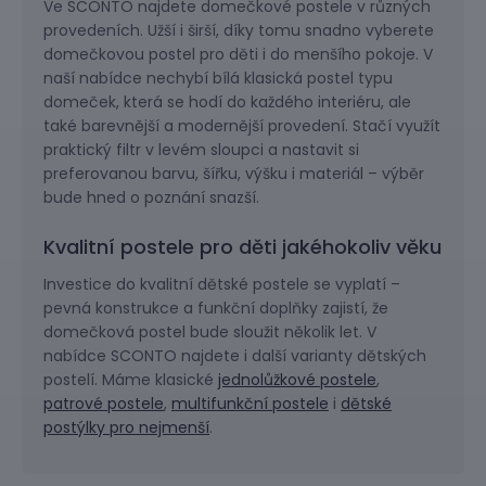
Ve SCONTO najdete domečkové postele v různých
provedeních. Užší i širší, díky tomu snadno vyberete
domečkovou postel pro děti i do menšího pokoje. V
naší nabídce nechybí bílá klasická postel typu
domeček, která se hodí do každého interiéru, ale
také barevnější a modernější provedení. Stačí využít
praktický filtr v levém sloupci a nastavit si
preferovanou barvu, šířku, výšku i materiál – výběr
bude hned o poznání snazší.
Kvalitní postele pro děti jakéhokoliv věku
Investice do kvalitní dětské postele se vyplatí –
pevná konstrukce a funkční doplňky zajistí, že
domečková postel bude sloužit několik let. V
nabídce SCONTO najdete i další varianty dětských
postelí. Máme klasické
jednolůžkové postele
,
patrové postele
,
multifunkční postele
i
dětské
postýlky pro nejmenší
.