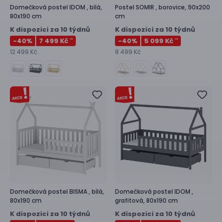
Domečková postel
IDOM ,
bílá,
Postel
SOMIR ,
borovice, 90x200
80x190 cm
cm
K dispozici za 10 týdnů
K dispozici za 10 týdnů
-40
%
7 499 Kč
-40
%
5 099 Kč
**
**
12 499 Kč
8 499 Kč
Domečková postel
BISMA ,
bílá,
Domečková postel
IDOM ,
80x190 cm
grafitová, 80x190 cm
K dispozici za 10 týdnů
K dispozici za 10 týdnů