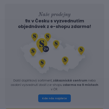
Naše prodejny
9x v Česku s vyzvednutím
objednávek z
e-shopu
zdarma!
Další doplňkový sortiment,
zákaznické centrum
nebo
osobní vyzvednutí zboží z e-shopu
zdarma na 9 místech
v ČR.
Kde nás najdete