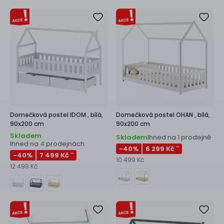
Domečková postel
IDOM ,
bílá,
Domečková postel
OHAN ,
bílá,
90x200 cm
90x200 cm
Skladem
Skladem
Ihned na
prodejně
1
Ihned na
prodejnách
4
-40
%
6 299 Kč
**
-40
%
7 499 Kč
**
10 499 Kč
12 499 Kč