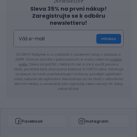
Newsletter
Sleva 35% na první nákup!
Zaregistrujte se k odběru
newsletteru!
Přihlásit
SCONTO Nábytek s.r.o. nakládá s osobními údaji v souladu s
GDPR. Více se dozvíte v potvrzovacím e-mailu nebo na
našem
webu
. Sleva se počítá z běžných cen a lze ji využít pouze u
zboží, pro které byla stanovena klubová SCONTO cena. Vztahuje
se pouze na nově uzavřené kupní smlouvy, pozdější uplatnění
slevy nebude akceptováno. Nevztahuje se na zboží v aktuálním
akčním letáku a označené jako výprodej nebo cenový hit. Slevy
nelze sčítat.
Facebook
Instagram