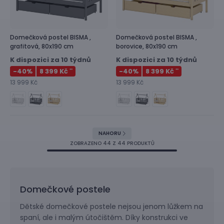
Domečková postel
BISMA ,
Domečková postel
BISMA ,
grafitová, 80x190 cm
borovice, 80x190 cm
K dispozici za 10 týdnů
K dispozici za 10 týdnů
-40
%
8 399 Kč
-40
%
8 399 Kč
**
**
13 999 Kč
13 999 Kč
NAHORU
ZOBRAZENO
44
Z 44 PRODUKTŮ
Domečkové postele
Dětské domečkové postele nejsou jenom lůžkem na
spaní, ale i malým útočištěm. Díky konstrukci ve