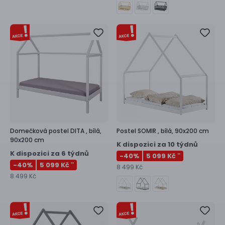
Domečková postel
DITA ,
bílá,
Postel
SOMIR ,
bílá, 90x200 cm
90x200 cm
K dispozici za 10 týdnů
K dispozici za 6 týdnů
-40
%
5 099 Kč
**
-40
%
5 099 Kč
**
8 499 Kč
8 499 Kč