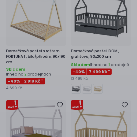
Domečková postel s roštem
Domečková postel
IDOM ,
FORTUNA 1 ,
bílá/přírodní, 90x190
grafitová, 90x200 cm
cm
Skladem
Ihned na
prodejně
1
Skladem
-40
%
7 499 Kč
**
Ihned na
prodejnách
2
12 499 Kč
-40
%
2 819 Kč
**
4 699 Kč