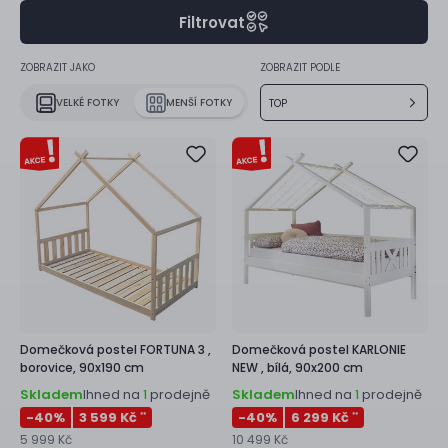
Filtrovat
ZOBRAZIT JAKO
ZOBRAZIT PODLE
VELKÉ FOTKY
MENŠÍ FOTKY
TOP
Domečková postel
FORTUNA 3 ,
Domečková postel
KARLONIE
borovice, 90x190 cm
NEW ,
bílá, 90x200 cm
Skladem
Ihned na
prodejně
Skladem
Ihned na
prodejně
1
1
-40
%
3 599 Kč
-40
%
6 299 Kč
**
**
5 999 Kč
10 499 Kč