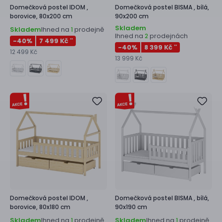
Domečková postel
IDOM ,
Domečková postel
BISMA ,
bílá,
borovice, 80x200 cm
90x200 cm
Skladem
Skladem
Ihned na
prodejně
1
Ihned na
prodejnách
2
-40
%
7 499 Kč
**
-40
%
8 399 Kč
**
12 499 Kč
13 999 Kč
Domečková postel
IDOM ,
Domečková postel
BISMA ,
bílá,
borovice, 80x180 cm
90x190 cm
Skladem
Ihned na
prodejně
Skladem
Ihned na
prodejně
1
1