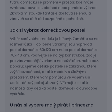
tvaru domečku se promění v prostor, kde může
vzniknout pevnost, obchod nebo pohádkový hrad.
Zkrátka místo, kde fantazie dostává zelenou a
zároveň se dítě cítí bezpečně a pohodlně.
Jak si vybrat domečkovou postel
Výběr správného modelu je klíčový. Zaměřte se na
rozměr lůžka – oblíbené varianty jsou například
postel domeček 60x120 cm nebo postel domeček
70x140 cm. Podívejte se na typ konstrukce, zda je
pro vás vhodnější varianta na nožičkách, nebo bez.
Doporučujeme dětské postele se zábranou, které
zvýší bezpečnost, a také modely s úložným
prostorem, které vám pomůžou ve vašem úsilí
udržet dětský pokoj uklizený. Všímejte si také
nosnosti, aby dětská postel domeček dlouhodobě
vydržela.
U nás si vybere malý pirát i princezna