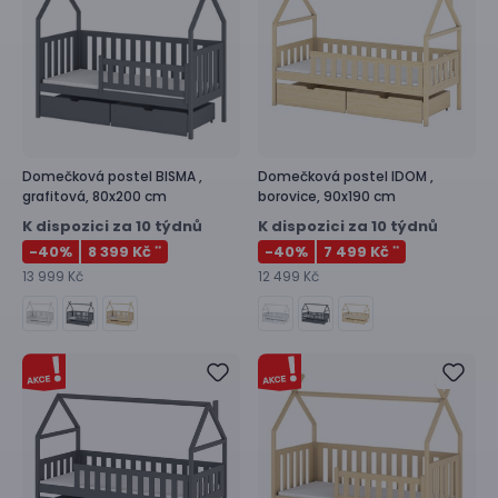
Domečková postel
BISMA ,
Domečková postel
IDOM ,
grafitová, 80x200 cm
borovice, 90x190 cm
K dispozici za 10 týdnů
K dispozici za 10 týdnů
-40
%
8 399 Kč
-40
%
7 499 Kč
**
**
13 999 Kč
12 499 Kč