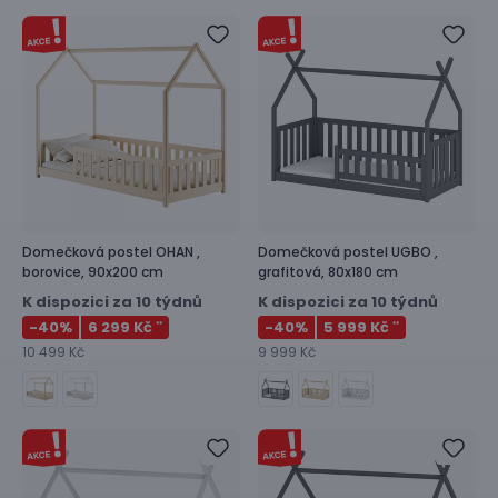
Domečková postel
OHAN ,
Domečková postel
UGBO ,
borovice, 90x200 cm
grafitová, 80x180 cm
K dispozici za 10 týdnů
K dispozici za 10 týdnů
-40
%
6 299 Kč
-40
%
5 999 Kč
**
**
10 499 Kč
9 999 Kč