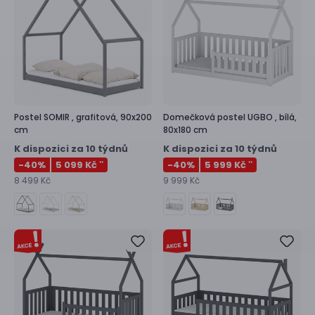
Postel
SOMIR ,
grafitová, 90x200
Domečková postel
UGBO ,
bílá,
cm
80x180 cm
K dispozici za 10 týdnů
K dispozici za 10 týdnů
-40
%
5 099 Kč
-40
%
5 999 Kč
**
**
8 499 Kč
9 999 Kč