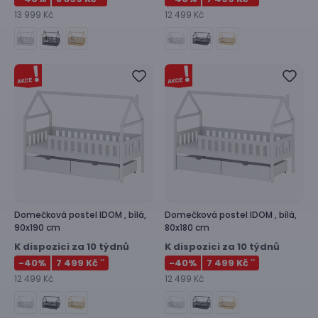
13 999 Kč
12 499 Kč
Domečková postel
IDOM ,
bílá,
Domečková postel
IDOM ,
bílá,
90x190 cm
80x180 cm
K dispozici za 10 týdnů
K dispozici za 10 týdnů
-40
%
7 499 Kč
-40
%
7 499 Kč
**
**
12 499 Kč
12 499 Kč