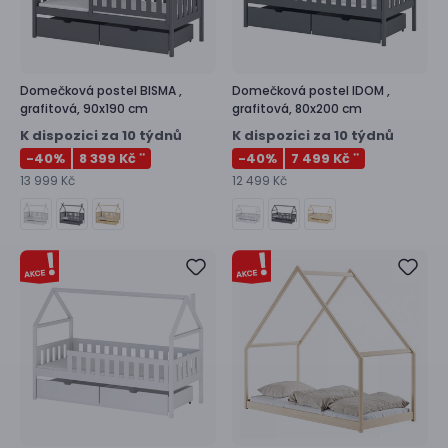
Domečková postel
BISMA ,
Domečková postel
IDOM ,
grafitová, 90x190 cm
grafitová, 80x200 cm
K dispozici za 10 týdnů
K dispozici za 10 týdnů
-40
%
8 399 Kč
-40
%
7 499 Kč
**
**
13 999 Kč
12 499 Kč