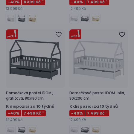
-40
%
8 399 Kč
-40
%
7 499 Kč
**
**
13 999 Kč
12 499 Kč
Domečková postel
IDOM ,
Domečková postel
IDOM ,
bílá,
grafitová, 80x180 cm
80x200 cm
K dispozici za 10 týdnů
K dispozici za 10 týdnů
-40
%
7 499 Kč
-40
%
7 499 Kč
**
**
12 499 Kč
12 499 Kč