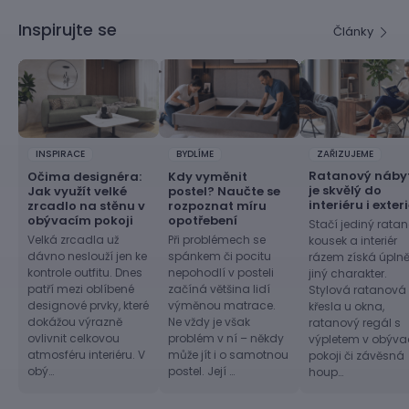
Inspirujte se
Články
INSPIRACE
BYDLÍME
ZAŘIZUJEME
Ratanový náby
Očima designéra:
Kdy vyměnit
je skvělý do
Jak využít velké
postel? Naučte se
interiéru i exter
zrcadlo na stěnu v
rozpoznat míru
obývacím pokoji
opotřebení
Stačí jediný rata
Velká zrcadla už
Při problémech se
kousek a interiér
dávno neslouží jen ke
spánkem či pocitu
rázem získá úpln
kontrole outfitu. Dnes
nepohodlí v posteli
jiný charakter.
patří mezi oblíbené
začíná většina lidí
Stylová ratanová
designové prvky, které
výměnou matrace.
křesla u okna,
dokážou výrazně
Ne vždy je však
ratanový regál s
ovlivnit celkovou
problém v ní – někdy
výpletem v obýv
atmosféru interiéru. V
může jít i o samotnou
pokoji či závěsná
obý…
postel. Její …
houp…