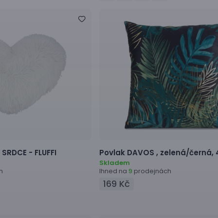
ř
SRDCE - FLUFFI
Povlak
DAVOS ,
zelená/černá,
Skladem
h
Ihned na
prodejnách
9
169 Kč