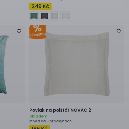
249 Kč
Povlak na polštář
NOVAC 2
Skladem
Ihned na
prodejnách
3
199 Kč