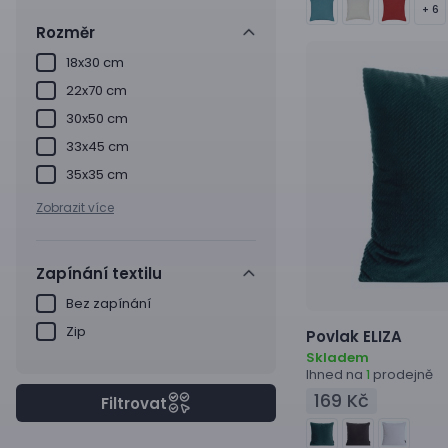
+ 6
Rozměr
18x30 cm
22x70 cm
30x50 cm
33x45 cm
35x35 cm
Zobrazit více
Zapínání textilu
Bez zapínání
Zip
Povlak
ELIZA
Skladem
Ihned na
prodejně
1
169 Kč
Filtrovat