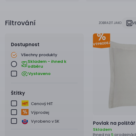
Filtrování
V
ZOBRAZIT JAKO
Dostupnost
Všechny produkty
Skladem - ihned k
odběru
Vystaveno
Štítky
Cenový HIT
Výprodej
Vyrobeno v SK
Povlak na polštář
Skladem
Ihned na
prodejnác
5