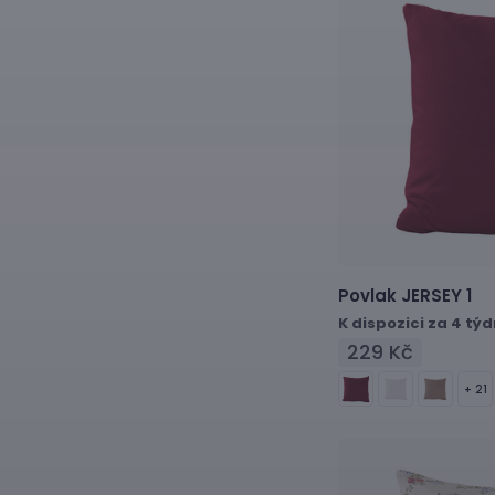
Povlak
JERSEY 1
K dispozici za 4 tý
229 Kč
+ 21