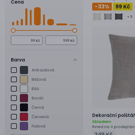
Cena
-33
%
99 Kč
+ 3
Kč
Kč
Barva
Antracitová
Béžová
Bílá
Bordó
Černá
Dekorační polštá
Červená
Skladem
Fialová
Ihned na
prodejnác
4
349 Kč