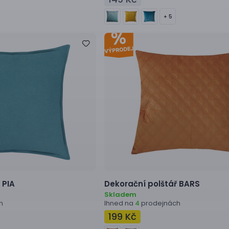
+ 5
PIA
Dekorační polštář
BARS
Skladem
h
Ihned na
prodejnách
4
199 Kč