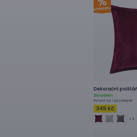
Dekorační polštář
Skladem
Ihned na
prodejně
1
349 Kč
+ 2