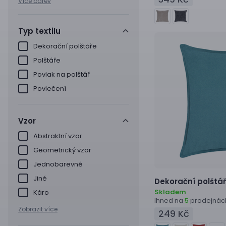
Více barev
Typ textilu
Dekorační polštáře
Polštáře
Povlak na polštář
Povlečení
Vzor
Abstraktní vzor
Geometrický vzor
Jednobarevné
Jiné
Dekorační polštář
Skladem
Káro
Ihned na
prodejnác
5
Zobrazit více
249 Kč