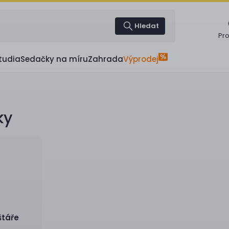
Hledat
Pr
tudia
Sedačky na míru
Zahrada
Výprodej
ky
štáře