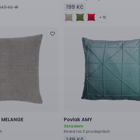
199 Kč
149 Kč #
+ 12
ř
MELANGE
Povlak
AMY
Skladem
h
Ihned na
prodejnách
9
149 Kč