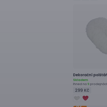
Dekorační polštá
Skladem
Ihned na
prodejnác
9
299 Kč