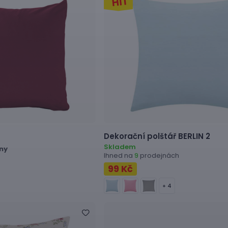
Dekorační polštář
BERLIN 2
Skladem
dny
Ihned na
prodejnách
9
99 Kč
+ 4