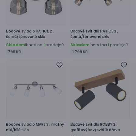
Bodové svítidlo
HATICE 2 ,
Bodové svítidlo
HATICE 3 ,
černá/tónované sklo
černá/tónované sklo
Skladem
Ihned na
prodejně
Skladem
Ihned na
prodejně
1
1
799 Kč
1 799 Kč
Bodové svítidlo
MARS 3 ,
matný
Bodové svítidlo
ROBBY 2 ,
nikl/bílé sklo
grafitový kov/světlé dřevo