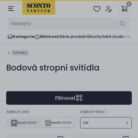
0
Kategorie
Místnosti
Série produktů
Kuchyňská studia
Sedač
SVÍTIDLA
Bodová stropní svítidla
Filtrovat
ZOBRAZIT JAKO
ZOBRAZIT PODLE
VELKÉ FOTKY
MENŠÍ FOTKY
TOP