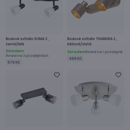
Bodové svítidlo
SOMA 2 ,
Bodové svítidlo
TISANDRA 2 ,
černá/bílá
béžová/zlatá
Skladem
Skladem
Ihned na
prodejně
1
Ihned na
prodejnách
3
469 Kč
579 Kč