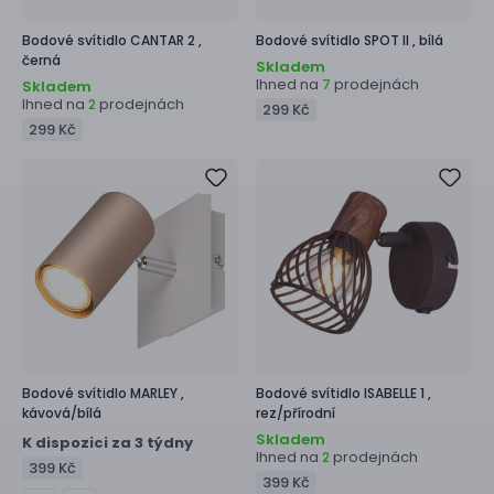
Bodové svítidlo
CANTAR 2 ,
Bodové svítidlo
SPOT II ,
bílá
černá
Skladem
Ihned na
prodejnách
7
Skladem
Ihned na
prodejnách
2
299 Kč
299 Kč
Bodové svítidlo
MARLEY ,
Bodové svítidlo
ISABELLE 1 ,
kávová/bílá
rez/přírodní
Skladem
K dispozici za 3 týdny
Ihned na
prodejnách
2
399 Kč
399 Kč