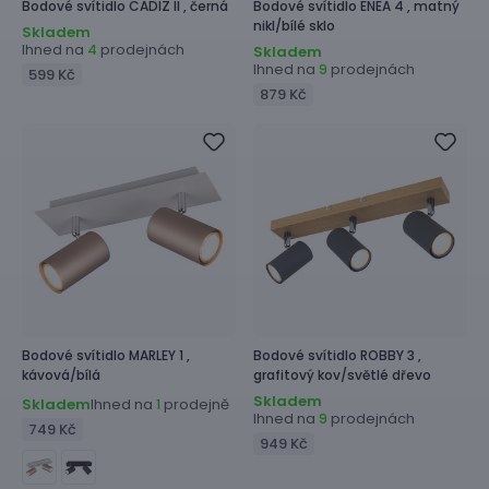
Bodové svítidlo
CADIZ II ,
černá
Bodové svítidlo
ENEA 4 ,
matný
nikl/bílé sklo
Skladem
Ihned na
prodejnách
4
Skladem
Ihned na
prodejnách
9
599 Kč
879 Kč
Bodové svítidlo
MARLEY 1 ,
Bodové svítidlo
ROBBY 3 ,
kávová/bílá
grafitový kov/světlé dřevo
Skladem
Skladem
Ihned na
prodejně
1
Ihned na
prodejnách
9
749 Kč
949 Kč