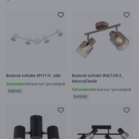
Bodové svítidlo
SPOT IV ,
bílá
Bodové svítidlo
WALTON 2 ,
kávová/šedá
Skladem
Ihned na
prodejně
1
Skladem
Ihned na
prodejně
1
599 Kč
549 Kč