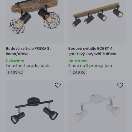
Bodové svítidlo
PRISKA 8 ,
Bodové svítidlo
ROBBY 4 ,
černá/dřevo
grafitový kov/světlé dřevo
Skladem
Skladem
Ihned na
prodejnách
Ihned na
prodejnách
3
9
1 499 Kč
1 249 Kč