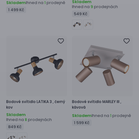
Skladem
Skladem
Ihned na
prodejně
1
Ihned na
prodejnách
9
1 499 Kč
549 Kč
Bodové svítidlo
LATIKA 3 ,
černý
Bodové svítidlo
MARLEY III ,
kov
kávová
Skladem
Skladem
Ihned na
prodejně
1
Ihned na
prodejnách
8
1 599 Kč
849 Kč