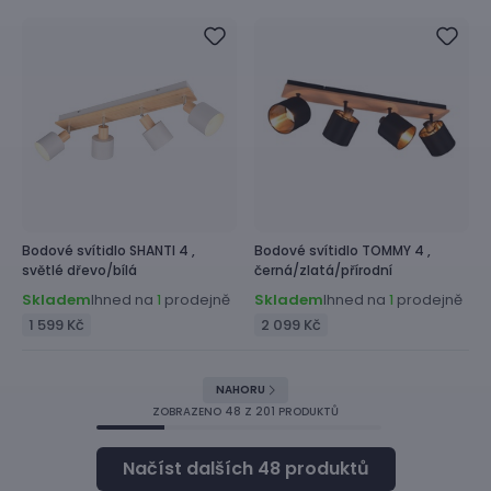
Bodové svítidlo
SHANTI 4 ,
Bodové svítidlo
TOMMY 4 ,
světlé dřevo/bílá
černá/zlatá/přírodní
Skladem
Ihned na
prodejně
Skladem
Ihned na
prodejně
1
1
1 599 Kč
2 099 Kč
NAHORU
ZOBRAZENO
48
Z 201 PRODUKTŮ