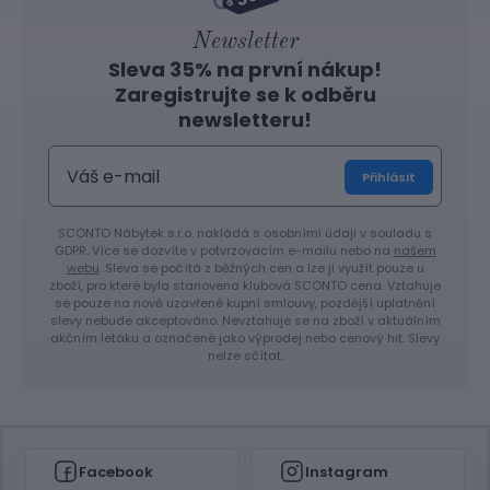
Newsletter
Sleva 35% na první nákup!
Zaregistrujte se k odběru
newsletteru!
Přihlásit
SCONTO Nábytek s.r.o. nakládá s osobními údaji v souladu s
GDPR. Více se dozvíte v potvrzovacím e-mailu nebo na
našem
webu
. Sleva se počítá z běžných cen a lze ji využít pouze u
zboží, pro které byla stanovena klubová SCONTO cena. Vztahuje
se pouze na nově uzavřené kupní smlouvy, pozdější uplatnění
slevy nebude akceptováno. Nevztahuje se na zboží v aktuálním
akčním letáku a označené jako výprodej nebo cenový hit. Slevy
nelze sčítat.
Facebook
Instagram