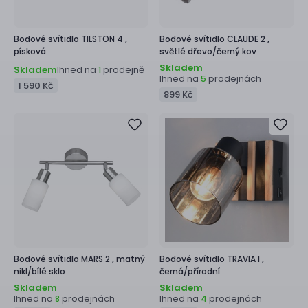
Bodové svítidlo
TILSTON 4 ,
Bodové svítidlo
CLAUDE 2 ,
písková
světlé dřevo/černý kov
Skladem
Skladem
Ihned na
prodejně
1
Ihned na
prodejnách
5
1 590 Kč
899 Kč
Bodové svítidlo
MARS 2 ,
matný
Bodové svítidlo
TRAVIA I ,
nikl/bílé sklo
černá/přírodní
Skladem
Skladem
Ihned na
prodejnách
Ihned na
prodejnách
8
4