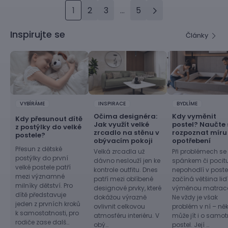
1
2
3
...
5
Inspirujte se
Články
VYBÍRÁME
INSPIRACE
BYDLÍME
Očima designéra:
Kdy vyměnit
Kdy přesunout dítě
Jak využít velké
postel? Naučte 
z postýlky do velké
zrcadlo na stěnu v
rozpoznat míru
postele?
obývacím pokoji
opotřebení
Přesun z dětské
Velká zrcadla už
Při problémech se
postýlky do první
dávno neslouží jen ke
spánkem či pocit
velké postele patří
kontrole outfitu. Dnes
nepohodlí v postel
mezi významné
patří mezi oblíbené
začíná většina lid
milníky dětství. Pro
designové prvky, které
výměnou matrac
dítě představuje
dokážou výrazně
Ne vždy je však
jeden z prvních kroků
ovlivnit celkovou
problém v ní – ně
k samostatnosti, pro
atmosféru interiéru. V
může jít i o samo
rodiče zase dalš…
obý…
postel. Její …