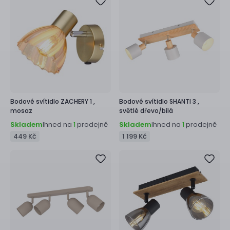
Bodové svítidlo
ZACHERY 1 ,
Bodové svítidlo
SHANTI 3 ,
mosaz
světlé dřevo/bílá
Skladem
Ihned na
prodejně
Skladem
Ihned na
prodejně
1
1
449 Kč
1 199 Kč