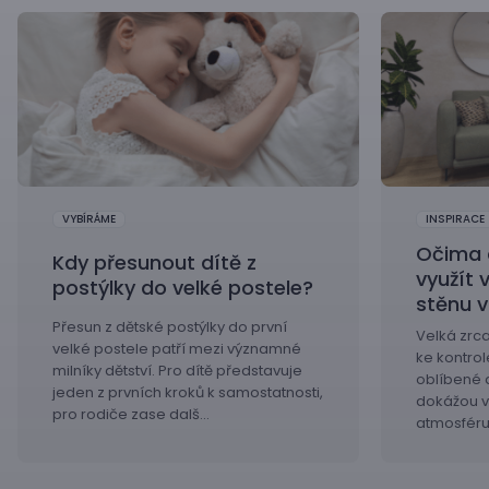
VYBÍRÁME
INSPIRACE
Očima 
Kdy přesunout dítě z
využít 
postýlky do velké postele?
stěnu 
Přesun z dětské postýlky do první
Velká zrca
velké postele patří mezi významné
ke kontrol
milníky dětství. Pro dítě představuje
oblíbené 
jeden z prvních kroků k samostatnosti,
dokážou vý
pro rodiče zase dalš…
atmosféru 