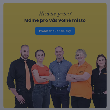
Hledáte práci?
Máme pro vás volné místo
Prohlédnout nabídky