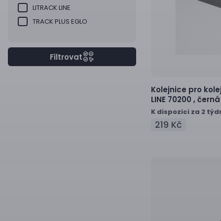
LITRACK LINE
TRACK PLUS EGLO
Filtrovat
Kolejnice pro kol
LINE 70200 ,
černá
K dispozici za 2 týd
219 Kč