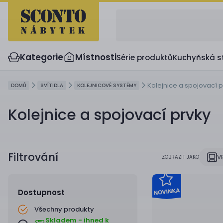
Kategorie
Místnosti
Série produktů
Kuchyňská s
Kolejnice a spojovací p
DOMŮ
SVÍTIDLA
KOLEJNICOVÉ SYSTÉMY
Kolejnice a spojovací prvky
Filtrování
V
ZOBRAZIT JAKO
Dostupnost
Všechny produkty
Skladem - ihned k