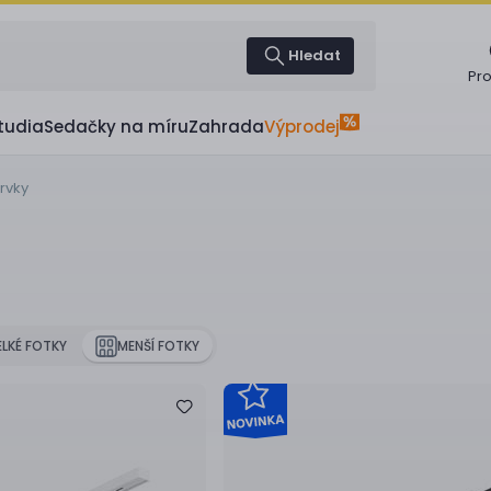
Hledat
Pr
tudia
Sedačky na míru
Zahrada
Výprodej
rvky
ELKÉ FOTKY
MENŠÍ FOTKY