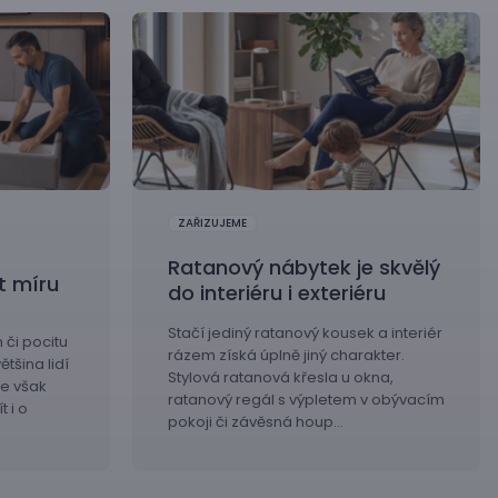
ZAŘIZUJEME
Ratanový nábytek je skvělý
t míru
do interiéru i exteriéru
Stačí jediný ratanový kousek a interiér
či pocitu
rázem získá úplně jiný charakter.
tšina lidí
Stylová ratanová křesla u okna,
e však
ratanový regál s výpletem v obývacím
 i o
pokoji či závěsná houp…