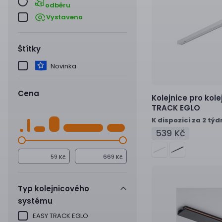
odběru
Vystaveno
Štítky
Novinka
Cena
Kolejnice pro kol
TRACK EGLO
K dispozici za 2 týd
539 Kč
Kč
Kč
Typ kolejnicového
systému
EASY TRACK EGLO