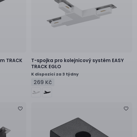
ém
TRACK
T-spojka pro kolejnicový systém
EASY
TRACK EGLO
K dispozici za 3 týdny
269 Kč