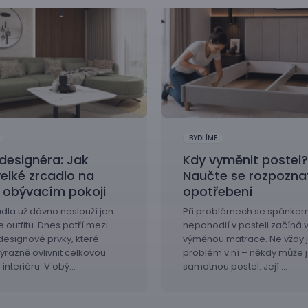
BYDLÍME
designéra: Jak
Kdy vyměnit postel?
velké zrcadlo na
Naučte se rozpozna
v obývacím pokoji
opotřebení
dla už dávno neslouží jen
Při problémech se spánkem 
e outfitu. Dnes patří mezi
nepohodlí v posteli začíná vě
designové prvky, které
výměnou matrace. Ne vždy j
razně ovlivnit celkovou
problém v ní – někdy může jít
interiéru. V obý…
samotnou postel. Její …