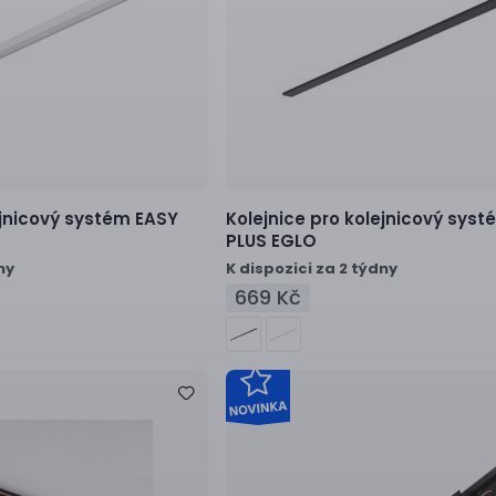
ejnicový systém
EASY
Kolejnice pro kolejnicový syst
PLUS EGLO
ny
K dispozici za 2 týdny
669 Kč