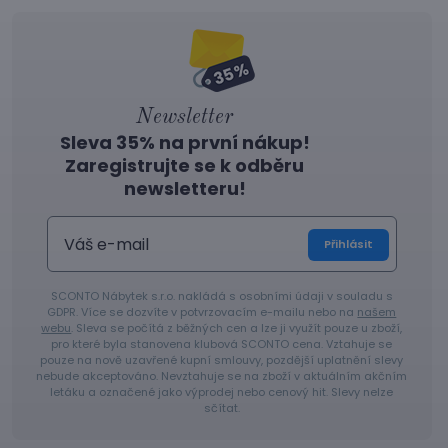
Newsletter
Sleva 35% na první nákup!
Zaregistrujte se k odběru
newsletteru!
Přihlásit
SCONTO Nábytek s.r.o. nakládá s osobními údaji v souladu s
GDPR. Více se dozvíte v potvrzovacím e-mailu nebo na
našem
webu
. Sleva se počítá z běžných cen a lze ji využít pouze u zboží,
pro které byla stanovena klubová SCONTO cena. Vztahuje se
pouze na nově uzavřené kupní smlouvy, pozdější uplatnění slevy
nebude akceptováno. Nevztahuje se na zboží v aktuálním akčním
letáku a označené jako výprodej nebo cenový hit. Slevy nelze
sčítat.