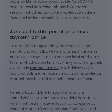
dobu, po kterou lůžko působí svěže. Ve SCONTO
najdete textil do ložnice tak, aby bylo možné
sestavit pohodlné, praktické a vzhledově sladěné
lůžko pro každodenní spánek i pokoj pro hosty.
Jak sladit textil s postelí, matrací a
zbytkem ložnice
Textil nejlépe funguje tehdy, když navazuje na
samotný základ lůžka. Při větší proměně ložnice se
proto vyplatí myslet nejen na nové ložní prádlo, ale
také na vhodnou
postel
a kvalitní výbavu pro spánek
z kategorie
matrace a rošty
. Textil dokáže zvýšit
pocit pohodlí, ale nemůže nahradit špatně zvolenou
matraci, nevyhovující rošt nebo nestabilní postel.
V menší ložnici dobře fungují světlé tóny a
jednodušší vzory, které prostor opticky nezatíží. Ve
větší místnosti si můžete dovolit výraznější barvy,
vrstvení materiálů nebo kontrastní přehoz. Pokud