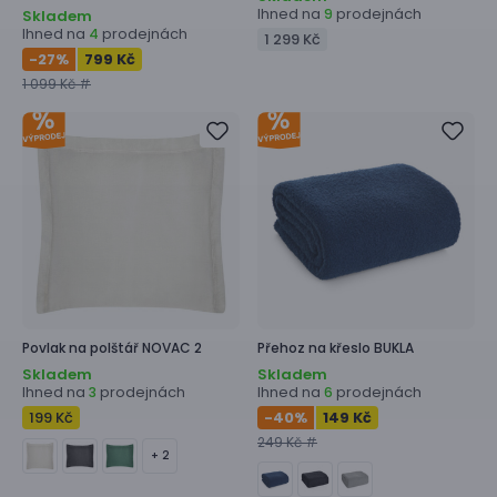
Ihned na
prodejnách
9
Skladem
Ihned na
prodejnách
4
1 299 Kč
-27
%
799 Kč
1 099 Kč #
Povlak na polštář
NOVAC 2
Přehoz na křeslo
BUKLA
Skladem
Skladem
Ihned na
prodejnách
Ihned na
prodejnách
3
6
199 Kč
-40
%
149 Kč
249 Kč #
+ 2