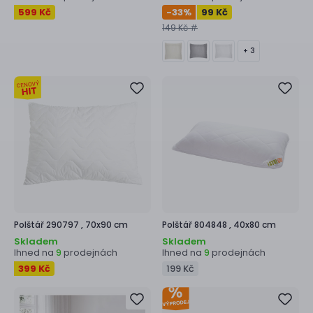
599 Kč
-33
%
99 Kč
149 Kč #
+ 3
Polštář
290797 ,
70x90 cm
Polštář
804848 ,
40x80 cm
Skladem
Skladem
Ihned na
prodejnách
Ihned na
prodejnách
9
9
399 Kč
199 Kč