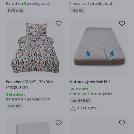
Ihned na
prodejnách
Ihned na
prodejnách
9
8
1 099 Kč
149 Kč
Povlečení
FRONT ,
70x90 a
Matracový chránič
PUR
140x200 cm
Skladem
Ihned na
prodejnách
9
Skladem
Ihned na
prodejnách
9
od 499 Kč
549 Kč
4 VARIANTY