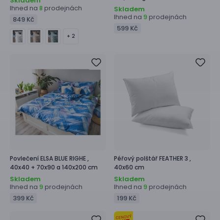
Skladem
Ihned na
prodejnách
8
Skladem
Ihned na
prodejnách
9
849 Kč
599 Kč
+ 2
Povlečení
ELSA BLUE RIGHE ,
Péřový polštář
FEATHER 3 ,
40x40 + 70x90 a 140x200 cm
40x60 cm
Skladem
Skladem
Ihned na
prodejnách
Ihned na
prodejnách
9
9
399 Kč
199 Kč