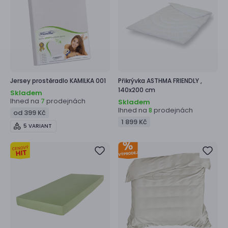
Jersey prostěradlo
KAMILKA 001
Přikrývka
ASTHMA FRIENDLY ,
140x200 cm
Skladem
Ihned na
prodejnách
7
Skladem
Ihned na
prodejnách
8
od 399 Kč
1 899 Kč
5 VARIANT