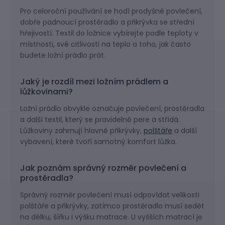
Pro celoroční používání se hodí prodyšné povlečení,
dobře padnoucí prostěradlo a přikrývka se střední
hřejivostí. Textil do ložnice vybírejte podle teploty v
místnosti, své citlivosti na teplo a toho, jak často
budete ložní prádlo prát.
Jaký je rozdíl mezi ložním prádlem a
lůžkovinami?
Ložní prádlo obvykle označuje povlečení, prostěradla
a další textil, který se pravidelně pere a střídá.
Lůžkoviny zahrnují hlavně přikrývky,
polštáře
a další
vybavení, které tvoří samotný komfort lůžka.
Jak poznám správný rozměr povlečení a
prostěradla?
Správný rozměr povlečení musí odpovídat velikosti
polštáře a přikrývky, zatímco prostěradlo musí sedět
na délku, šířku i výšku matrace. U vyšších matrací je