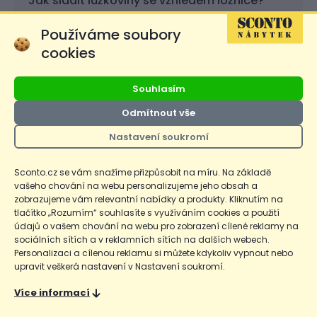
Jak sladit lůžkoviny se vzhledem ložnice?
Lůžkoviny slaďte podle barvy postele, nábytku a
Používáme soubory
celkové atmosféry místnosti. Neutrální odstíny
cookies
působí klidně, zatímco výraznější povlečení nebo
přehoz může dodat ložnici osobitější vzhled.
Souhlasím
Co zvolit do pokoje pro hosty?
Odmítnout vše
Do pokoje pro hosty se hodí snadno udržovatelné
Nastavení soukromí
ložní prádlo, univerzální přikrývka a přehoz, který
rychle upraví vzhled postele. Praktické jsou neutrální
Sconto.cz se vám snažíme přizpůsobit na míru. Na základě
barvy a materiály, které vyhovují většině lidí.
vašeho chování na webu personalizujeme jeho obsah a
zobrazujeme vám relevantní nabídky a produkty. Kliknutím na
tlačítko „Rozumím“ souhlasíte s využíváním cookies a použití
Jak často měnit ložní prádlo v běžné
údajů o vašem chování na webu pro zobrazení cílené reklamy na
domácnosti?
sociálních sítích a v reklamních sítích na dalších webech.
Ložní prádlo je vhodné měnit pravidelně podle
Personalizaci a cílenou reklamu si můžete kdykoliv vypnout nebo
upravit veškerá nastavení v Nastavení soukromí.
intenzity používání, pocení a domácích zvyklostí. V
domácnosti s dětmi, alergiky nebo zvířaty se vyplatí
Více informací
prát povlečení a prostěradla častěji.