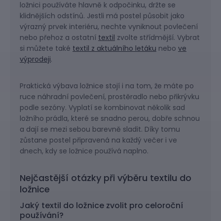
ložnici používáte hlavně k odpočinku, držte se
klidnějších odstínů. Jestli má postel působit jako
výrazný prvek interiéru, nechte vyniknout povlečení
nebo přehoz a ostatní
textil
zvolte střídmější. Vybrat
si můžete také
textil z aktuálního letáku
nebo
ve
výprodeji
.
Praktická výbava ložnice stojí i na tom, že máte po
ruce náhradní povlečení, prostěradlo nebo přikrývku
podle sezóny. Vyplatí se kombinovat několik sad
ložního prádla, které se snadno perou, dobře schnou
a dají se mezi sebou barevně sladit. Díky tomu
zůstane postel připravená na každý večer i ve
dnech, kdy se ložnice používá naplno.
Nejčastější otázky při výběru textilu do
ložnice
Jaký textil do ložnice zvolit pro celoroční
používání?