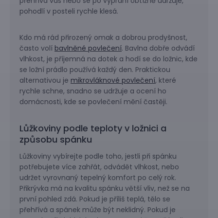
přehřívá vás nebo se po vyprání obtížně udržuje,
pohodlí v posteli rychle klesá.
Kdo má rád přirozený omak a dobrou prodyšnost,
často volí
bavlněné povlečení
. Bavlna dobře odvádí
vlhkost, je příjemná na dotek a hodí se do ložnic, kde
se ložní prádlo používá každý den. Praktickou
alternativou je
mikrovláknové povlečení
, které
rychle schne, snadno se udržuje a ocení ho
domácnosti, kde se povlečení mění častěji.
Lůžkoviny podle teploty v ložnici a
způsobu spánku
Lůžkoviny vybírejte podle toho, jestli při spánku
potřebujete více zahřát, odvádět vlhkost, nebo
udržet vyrovnaný tepelný komfort po celý rok.
Přikrývka má na kvalitu spánku větší vliv, než se na
první pohled zdá. Pokud je příliš teplá, tělo se
přehřívá a spánek může být neklidný. Pokud je