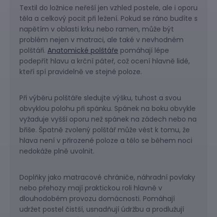
Textil do ložnice neřeší jen vzhled postele, ale i oporu
těla a celkový pocit při ležení. Pokud se ráno budíte s
napětím v oblasti krku nebo ramen, může být
problém nejen v matraci, ale také v nevhodném
polštáři.
Anatomické polštáře
pomáhají lépe
podepřít hlavu a krční páteř, což ocení hlavně lidé,
kteří spí pravidelně ve stejné poloze.
Při výběru polštáře sledujte výšku, tuhost a svou
obvyklou polohu při spánku. Spánek na boku obvykle
vyžaduje vyšší oporu než spánek na zádech nebo na
břiše. Špatně zvolený polštář může vést k tomu, že
hlava není v přirozené poloze a tělo se během noci
nedokáže plně uvolnit.
Doplňky jako matracové chrániče, náhradní povlaky
nebo přehozy mají praktickou roli hlavně v
dlouhodobém provozu domácnosti. Pomáhají
udržet postel čistší, usnadňují údržbu a prodlužují