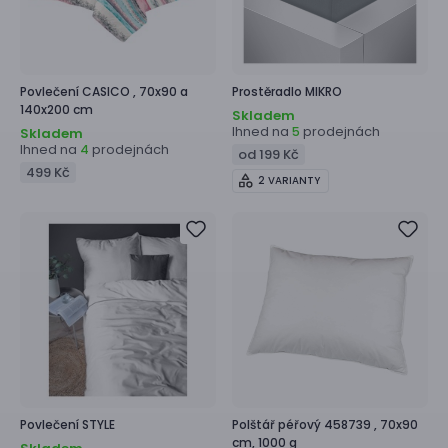
Povlečení
CASICO ,
70x90 a
Prostěradlo
MIKRO
140x200 cm
Skladem
Ihned na
prodejnách
5
Skladem
Ihned na
prodejnách
4
od 199 Kč
499 Kč
2 VARIANTY
Povlečení
STYLE
Polštář péřový
458739 ,
70x90
cm, 1000 g