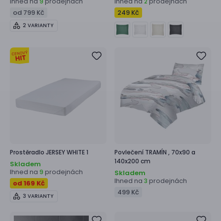
Ihned na
prodejnách
Ihned na
prodejnách
9
2
od 799 Kč
249 Kč
2 VARIANTY
Prostěradlo
JERSEY WHITE 1
Povlečení
TRAMÍN ,
70x90 a
140x200 cm
Skladem
Ihned na
prodejnách
9
Skladem
Ihned na
prodejnách
3
od 169 Kč
499 Kč
3 VARIANTY