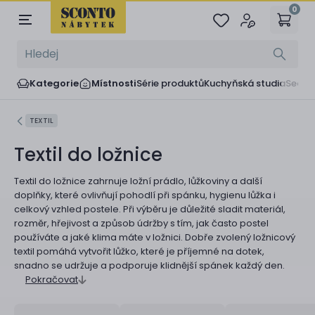
0
Kategorie
Místnosti
Série produktů
Kuchyňská studia
Sedač
TEXTIL
Textil do ložnice
Textil do ložnice zahrnuje ložní prádlo, lůžkoviny a další
doplňky, které ovlivňují pohodlí při spánku, hygienu lůžka i
celkový vzhled postele. Při výběru je důležité sladit materiál,
rozměr, hřejivost a způsob údržby s tím, jak často postel
používáte a jaké klima máte v ložnici. Dobře zvolený ložnicový
textil pomáhá vytvořit lůžko, které je příjemné na dotek,
snadno se udržuje a podporuje klidnější spánek každý den.
Pokračovat