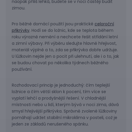
naopak příliš lehká, budete se v noci častěji budit
zimou.
Pro běžné domácí použití jsou praktické
celoroční
přikrývky
. Hodí se do ložnic, kde se teplota během
roku výrazně nemění a nechcete řešit střídání letní
a zimní výbavy. Při výběru sledujte hlavně hřejivost,
materiál výplně a to, zda se přikrývka dobře udržuje.
U lůžkovin nejde jen o pocit při ulehnutí, ale i o to, jak
se budou chovat po několika týdnech běžného
používání.
Rozhodovací princip je jednoduchý: čím teplejší
ložnice a čím větší sklon k pocení, tím více se
vyplatí lehčí a prodyšnější řešení. V chladnější
místnosti nebo u lidí, kterým bývá v noci zima, dává
smysl hřejivější přikrývka. Správně zvolené lůžkoviny
pomáhají udržet stabilní mikroklima v posteli, což je
jeden ze základů nerušeného spánku.