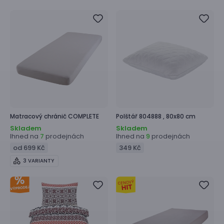
Matracový chránič
COMPLETE
Polštář
804888 ,
80x80 cm
Skladem
Skladem
Ihned na
prodejnách
Ihned na
prodejnách
7
9
od 699 Kč
349 Kč
3 VARIANTY