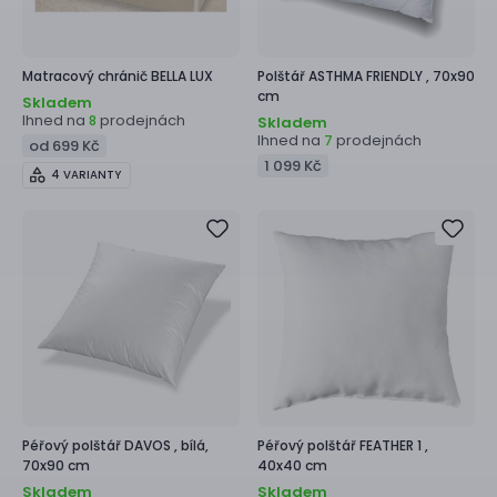
Matracový chránič
BELLA LUX
Polštář
ASTHMA FRIENDLY ,
70x90
cm
Skladem
Ihned na
prodejnách
8
Skladem
Ihned na
prodejnách
7
od 699 Kč
1 099 Kč
4 VARIANTY
Péřový polštář
DAVOS ,
bílá,
Péřový polštář
FEATHER 1 ,
70x90 cm
40x40 cm
Skladem
Skladem