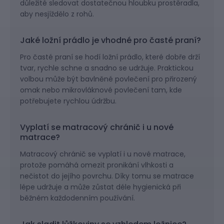
důležité sledovat dostatečnou hloubku prostěradla,
aby nesjíždělo z rohů.
Jaké ložní prádlo je vhodné pro časté praní?
Pro časté praní se hodí ložní prádlo, které dobře drží
tvar, rychle schne a snadno se udržuje. Praktickou
volbou může být bavlněné povlečení pro přirozený
omak nebo mikrovláknové povlečení tam, kde
potřebujete rychlou údržbu.
Vyplatí se matracový chránič i u nové
matrace?
Matracový chránič se vyplatí i u nové matrace,
protože pomáhá omezit pronikání vlhkosti a
nečistot do jejího povrchu. Díky tomu se matrace
lépe udržuje a může zůstat déle hygienická při
běžném každodenním používání.