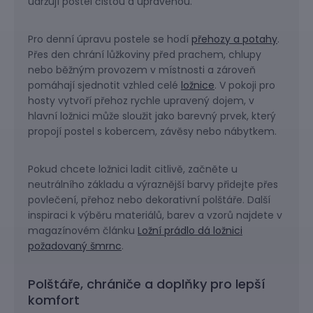
udržují postel čistou a upravenou.
Pro denní úpravu postele se hodí
přehozy a potahy
.
Přes den chrání lůžkoviny před prachem, chlupy
nebo běžným provozem v místnosti a zároveň
pomáhají sjednotit vzhled celé
ložnice
. V pokoji pro
hosty vytvoří přehoz rychle upravený dojem, v
hlavní ložnici může sloužit jako barevný prvek, který
propojí postel s kobercem, závěsy nebo nábytkem.
Pokud chcete ložnici ladit citlivě, začněte u
neutrálního základu a výraznější barvy přidejte přes
povlečení, přehoz nebo dekorativní polštáře. Další
inspiraci k výběru materiálů, barev a vzorů najdete v
magazínovém článku
Ložní prádlo dá ložnici
požadovaný šmrnc
.
Polštáře, chrániče a doplňky pro lepší
komfort