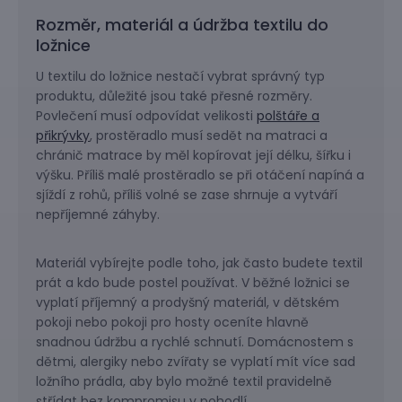
Rozměr, materiál a údržba textilu do
ložnice
U textilu do ložnice nestačí vybrat správný typ
produktu, důležité jsou také přesné rozměry.
Povlečení musí odpovídat velikosti
polštáře a
přikrývky
, prostěradlo musí sedět na matraci a
chránič matrace by měl kopírovat její délku, šířku i
výšku. Příliš malé prostěradlo se při otáčení napíná a
sjíždí z rohů, příliš volné se zase shrnuje a vytváří
nepříjemné záhyby.
Materiál vybírejte podle toho, jak často budete textil
prát a kdo bude postel používat. V běžné ložnici se
vyplatí příjemný a prodyšný materiál, v dětském
pokoji nebo pokoji pro hosty oceníte hlavně
snadnou údržbu a rychlé schnutí. Domácnostem s
dětmi, alergiky nebo zvířaty se vyplatí mít více sad
ložního prádla, aby bylo možné textil pravidelně
střídat bez kompromisu v pohodlí.