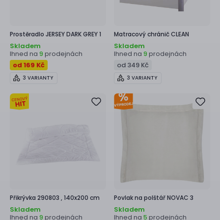
Prostěradlo
JERSEY DARK GREY 1
Matracový chránič
CLEAN
Skladem
Skladem
Ihned na
prodejnách
Ihned na
prodejnách
9
9
od 169 Kč
od 349 Kč
3 VARIANTY
3 VARIANTY
Přikrývka
290803 ,
140x200 cm
Povlak na polštář
NOVAC 3
Skladem
Skladem
Ihned na
prodejnách
Ihned na
prodejnách
9
5