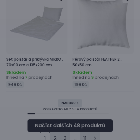
Set polštář a přikrývka
MIKRO ,
Péřový polštář
FEATHER 2 ,
70x90 cm a 135x200 cm
50x50 cm
Skladem
Skladem
Ihned na
prodejnách
Ihned na
prodejnách
7
9
949 Kč
199 Kč
NAHORU
ZOBRAZENO
48
Z 504 PRODUKTŮ
1
2
3
...
11