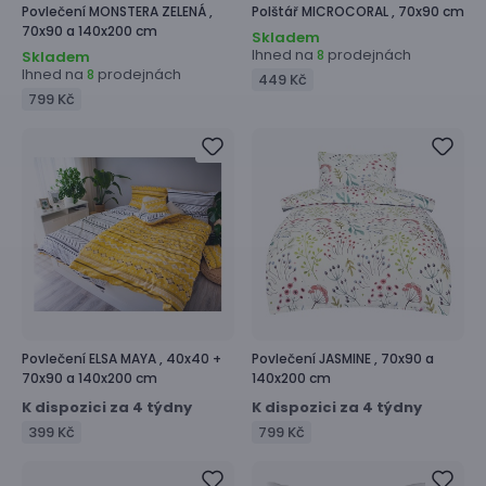
Povlečení
MONSTERA ZELENÁ ,
Polštář
MICROCORAL ,
70x90 cm
70x90 a 140x200 cm
Skladem
Ihned na
prodejnách
8
Skladem
Ihned na
prodejnách
8
449 Kč
799 Kč
Povlečení
ELSA MAYA ,
40x40 +
Povlečení
JASMINE ,
70x90 a
70x90 a 140x200 cm
140x200 cm
K dispozici za 4 týdny
K dispozici za 4 týdny
399 Kč
799 Kč