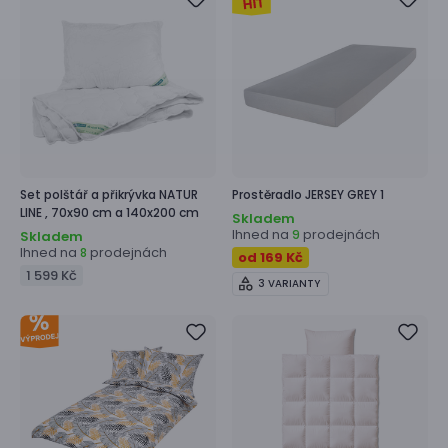
Set polštář a přikrývka
NATUR
Prostěradlo
JERSEY GREY 1
LINE ,
70x90 cm a 140x200 cm
Skladem
Ihned na
prodejnách
9
Skladem
Ihned na
prodejnách
8
od 169 Kč
1 599 Kč
3 VARIANTY