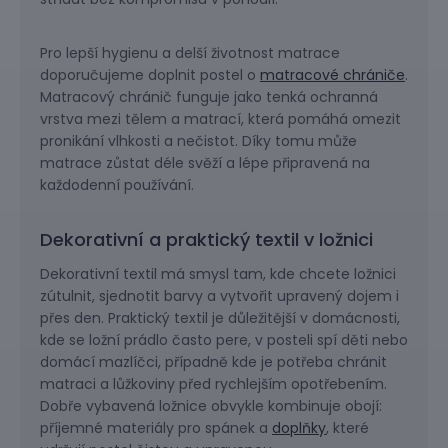
Pro lepší hygienu a delší životnost matrace
doporučujeme doplnit postel o
matracové chrániče
.
Matracový chránič funguje jako tenká ochranná
vrstva mezi tělem a matrací, která pomáhá omezit
pronikání vlhkosti a nečistot. Díky tomu může
matrace zůstat déle svěží a lépe připravená na
každodenní používání.
Dekorativní a praktický textil v ložnici
Dekorativní textil má smysl tam, kde chcete ložnici
zútulnit, sjednotit barvy a vytvořit upravený dojem i
přes den. Praktický textil je důležitější v domácnosti,
kde se ložní prádlo často pere, v posteli spí děti nebo
domácí mazlíčci, případně kde je potřeba chránit
matraci a lůžkoviny před rychlejším opotřebením.
Dobře vybavená ložnice obvykle kombinuje obojí:
příjemné materiály pro spánek a
doplňky
, které