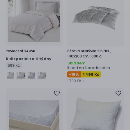
Povlečení
HAWAI
Péřová přikrývka
215783 ,
140x200 cm, 1000 g
K dispozici za 4 týdny
Skladem
599 Kč
Ihned na
prodejnách
8
-16
%
1 499 Kč
1 799 Kč #