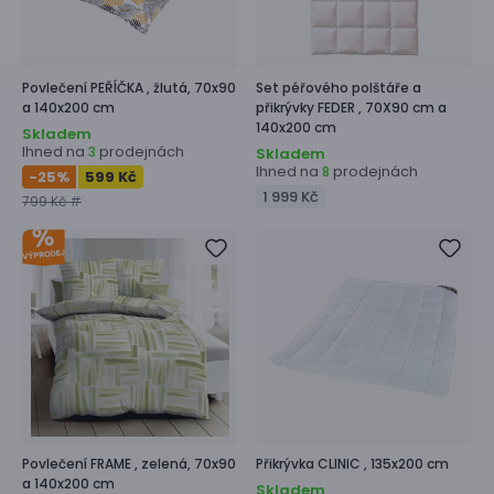
Povlečení
PEŘÍČKA ,
žlutá, 70x90
Set péřového polštáře a
a 140x200 cm
přikrývky
FEDER ,
70X90 cm a
140x200 cm
Skladem
Ihned na
prodejnách
3
Skladem
Ihned na
prodejnách
8
-25
%
599 Kč
1 999 Kč
799 Kč #
Povlečení
FRAME ,
zelená, 70x90
Přikrývka
CLINIC ,
135x200 cm
a 140x200 cm
Skladem