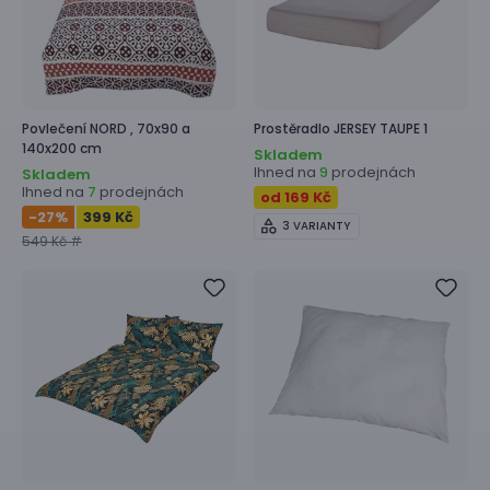
Povlečení
NORD ,
70x90 a
Prostěradlo
JERSEY TAUPE 1
140x200 cm
Skladem
Ihned na
prodejnách
9
Skladem
Ihned na
prodejnách
7
od 169 Kč
-27
%
399 Kč
3 VARIANTY
549 Kč #