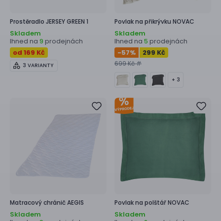
Prostěradlo
JERSEY GREEN 1
Povlak na přikrývku
NOVAC
Skladem
Skladem
Ihned na
prodejnách
Ihned na
prodejnách
9
5
od 169 Kč
-57
%
299 Kč
699 Kč #
3 VARIANTY
+ 3
Matracový chránič
AEGIS
Povlak na polštář
NOVAC
Skladem
Skladem