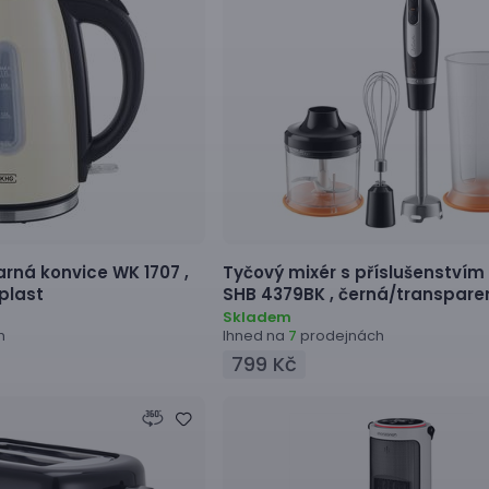
arná konvice
WK 1707 ,
Tyčový mixér s příslušenstvím
/plast
SHB 4379BK ,
černá/transpare
Skladem
h
Ihned na
prodejnách
7
799 Kč