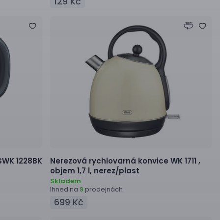
129 Kč
SWK 1228BK
Nerezová rychlovarná konvice
WK 1711 ,
objem 1,7 l, nerez/plast
Skladem
Ihned na
prodejnách
9
699 Kč