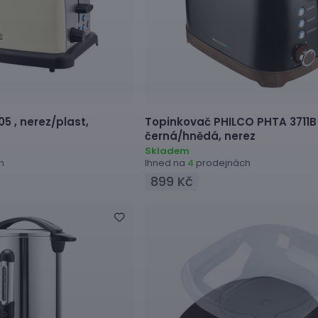
05 ,
nerez/plast,
Topinkovač
PHILCO PHTA 3711B 
černá/hnědá, nerez
Skladem
h
Ihned na
prodejnách
4
899 Kč