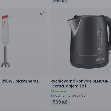
269 Kč
-250W ,
plast/nerez,
Rychlovarná konvice
SENCOR 
,
černá, objem 1,2 l
Skladem
h
Ihned na
prodejnách
4
599 Kč