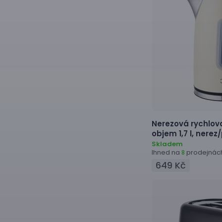
Nerezová rychlov
objem 1,7 l, nerez
Skladem
Ihned na
prodejnác
8
649 Kč