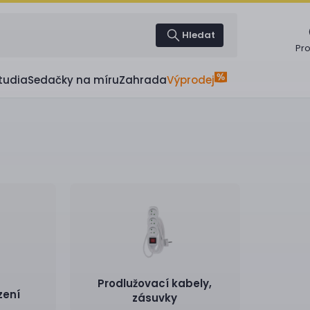
Hledat
Pr
tudia
Sedačky na míru
Zahrada
Výprodej
Prodlužovací kabely,
zení
zásuvky