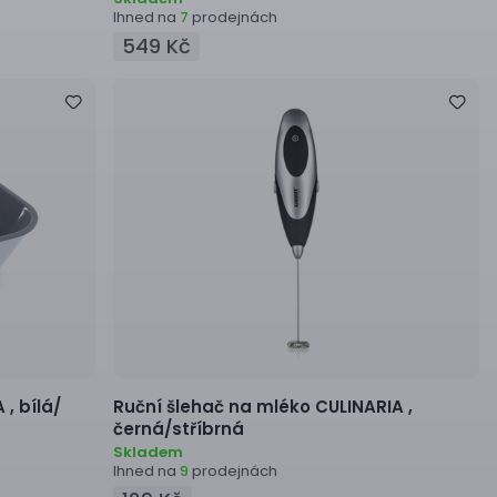
Ihned na
prodejnách
7
549 Kč
A ,
bílá/
Ruční šlehač na mléko
CULINARIA ,
černá/stříbrná
Skladem
Ihned na
prodejnách
9