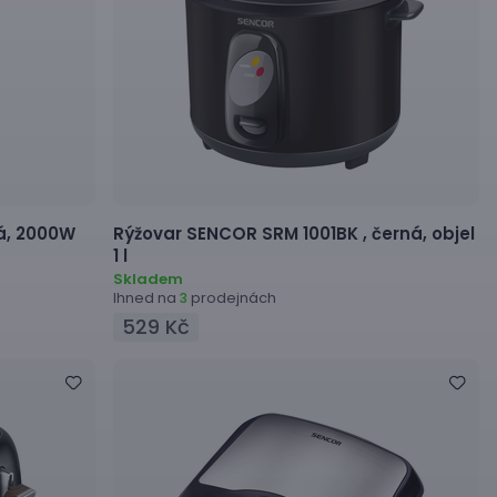
lá, 2000W
Rýžovar
SENCOR SRM 1001BK ,
černá, objel
1 l
Skladem
Ihned na
prodejnách
3
529 Kč