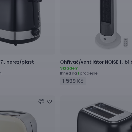
7 ,
nerez/plast
Ohřívač/ventilátor
NOISE 1 ,
bí
Skladem
h
Ihned na
prodejně
1
1 599 Kč