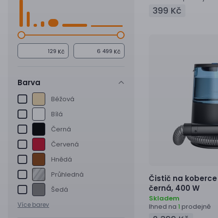
399 Kč
Kč
Kč
Barva
Béžová
Bílá
Černá
Červená
Hnědá
Průhledná
Čistič na koberce
černá, 400 W
Šedá
Skladem
Více barev
Ihned na
prodejně
1