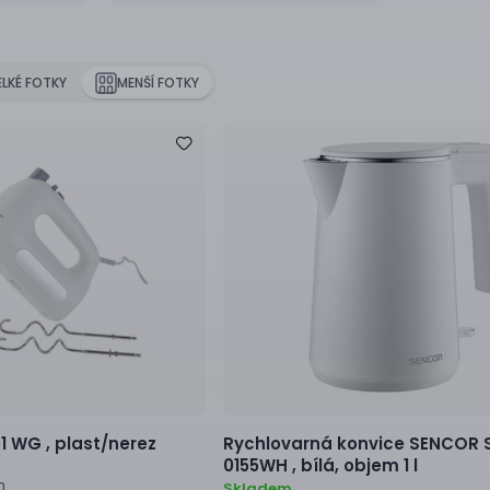
ELKÉ FOTKY
MENŠÍ FOTKY
1 WG ,
plast/nerez
Rychlovarná konvice
SENCOR 
0155WH ,
bílá, objem 1 l
h
Skladem