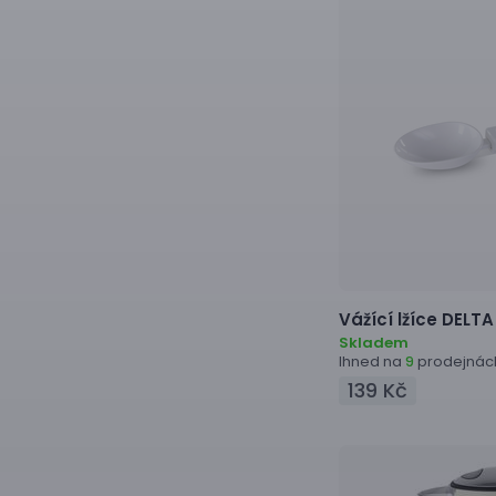
Vážící lžíce
DELTA
Skladem
Ihned na
prodejnác
9
139 Kč