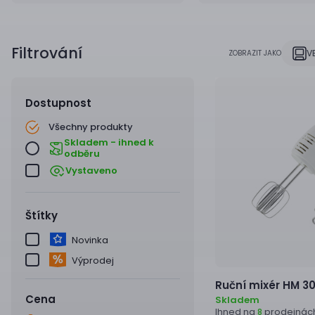
Filtrování
V
ZOBRAZIT JAKO
Dostupnost
Všechny produkty
Skladem - ihned k
odběru
Vystaveno
Štítky
Novinka
Výprodej
Ruční mixér
HM 30
Cena
Skladem
Ihned na
prodejnác
8