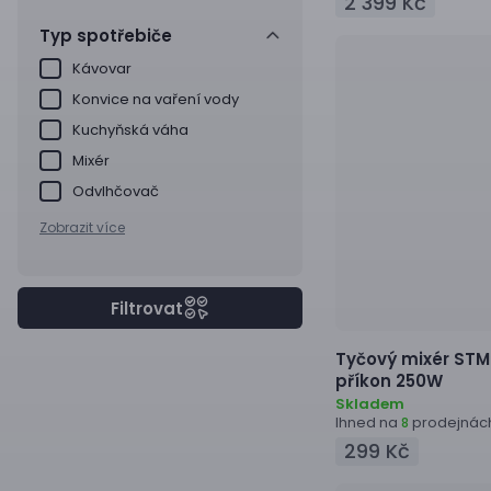
2 399 Kč
Typ spotřebiče
Kávovar
Konvice na vaření vody
Kuchyňská váha
Mixér
Odvlhčovač
Zobrazit více
Filtrovat
Tyčový mixér
STM
příkon 250W
Skladem
Ihned na
prodejnác
8
299 Kč