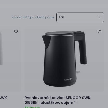
Zobrazit 40 produktů podle
TOP
SWK
Rychlovarná konvice
SENCOR SWK
0156BK ,
plast/kov, objem 1 l
Skladem