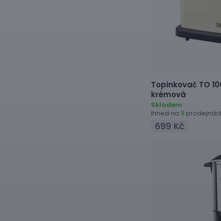
Topinkovač
TO 10
krémová
Skladem
Ihned na
prodejnác
9
699 Kč