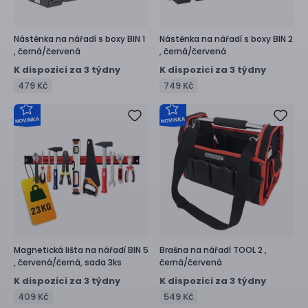
Nástěnka na nářadí s boxy
BIN 1
Nástěnka na nářadí s boxy
BIN 2
,
černá/červená
,
černá/červená
K dispozici za 3 týdny
K dispozici za 3 týdny
479 Kč
749 Kč
Magnetická lišta na nářadí
BIN 5
Brašna na nářadí
TOOL 2 ,
,
červená/černá, sada 3ks
černá/červená
K dispozici za 3 týdny
K dispozici za 3 týdny
409 Kč
549 Kč