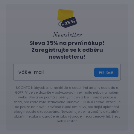
Newsletter
Sleva 35% na první nákup!
Zaregistrujte se k odběru
newsletteru!
Přihlásit
SCONTO Nábytek s.r.o. nakládá s osobními údaji v souladu s
GDPR. Více se dozvíte v potvrzovacím e-mailu nebo na
našem
webu
. Sleva se počítá z běžných cen a lze ji využít pouze u
zboží, pro které byla stanovena klubová SCONTO cena. Vztahuje
se pouze na nově uzavřené kupní smlouvy, pozdější uplatnění
slevy nebude akceptováno. Nevztahuje se na zboží v aktuálním
akčním letáku a označené jako výprodej nebo cenový hit. Slevy
nelze sčítat.