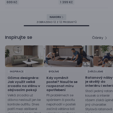
699 Kč
1 399 Kč
NAHORU
ZOBRAZENO
12
Z 12 PRODUKTŮ
Inspirujte se
Články
INSPIRACE
BYDLÍME
ZAŘIZUJEME
Ratanový náby
Očima designéra:
Kdy vyměnit
je skvělý do
Jak využít velké
postel? Naučte se
interiéru i exter
zrcadlo na stěnu v
rozpoznat míru
obývacím pokoji
opotřebení
Stačí jediný rata
Velká zrcadla už
Při problémech se
kousek a interiér
dávno neslouží jen ke
spánkem či pocitu
rázem získá úpln
kontrole outfitu. Dnes
nepohodlí v posteli
jiný charakter.
patří mezi oblíbené
začíná většina lidí
Stylová ratanová