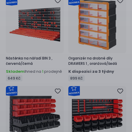
Nástěnka na nářadí
BIN 3 ,
Organizér na drobné díly
červená/černá
DRAWERS 1 ,
oranžová/šedá
Skladem
Ihned na
prodejně
K dispozici za 3 týdny
1
649 Kč
899 Kč