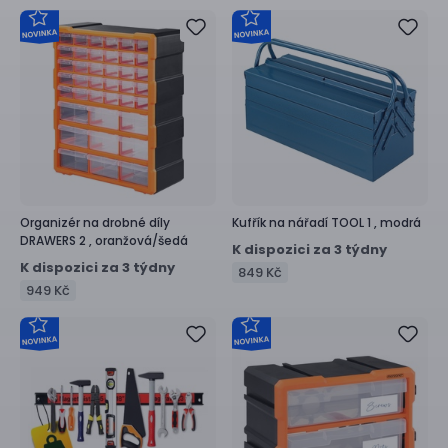
Organizér na drobné díly
Kufřík na nářadí
TOOL 1 ,
modrá
DRAWERS 2 ,
oranžová/šedá
K dispozici za 3 týdny
K dispozici za 3 týdny
849 Kč
949 Kč