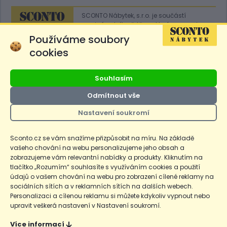
SCONTO Nábytek, s.r.o. je součástí
mezinárodního řetězce, který provozuje
obchodní domy
Hoeffner
a
Sconto
.
Používáme soubory
cookies
Přejít na
Sconto.sk
Souhlasím
Odmítnout vše
Nastavení soukromí
Ceny produktů na e-shopu sconto.cz jsou označeny následovně. Běžná
cena je cena bez označení, *Cena pro členy SCONTO Clubu, **Akční
cena pro členy SCONTO Clubu, ***Akční cena, # Nejnižší cena za 30
Sconto.cz se vám snažíme přizpůsobit na míru. Na základě
dnů před prvním zlevněním. Dle zákona o ochraně spotřebitele §12a je
vašeho chování na webu personalizujeme jeho obsah a
uvedená Běžná cena současně i nejnižší za 30 dní, pokud není Nejnižší
Běžná cena za 30 dní uvedena samostatně na detailu produktu.
zobrazujeme vám relevantní nabídky a produkty. Kliknutím na
tlačítko „Rozumím“ souhlasíte s využíváním cookies a použití
údajů o vašem chování na webu pro zobrazení cílené reklamy na
Copyright
Ochrana osobních údajů
Cookies
Nastavení cookies
sociálních sítích a v reklamních sítích na dalších webech.
Personalizaci a cílenou reklamu si můžete kdykoliv vypnout nebo
© 2026 SCONTO Nábytek s.r.o.
upravit veškerá nastavení v Nastavení soukromí.
Nahoru
Více informací