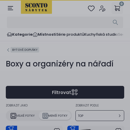
0
Kategorie
Místnosti
Série produktů
Kuchyňská studia
Sedač
BYTOVÉ DOPLŇKY
Boxy a organizéry na nářadí
Filtrovat
ZOBRAZIT JAKO
ZOBRAZIT PODLE
VELKÉ FOTKY
MENŠÍ FOTKY
TOP