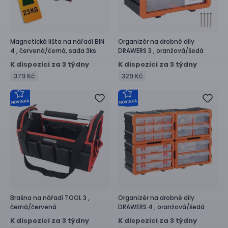
Magnetická lišta na nářadí
BIN
Organizér na drobné díly
4 ,
červená/černá, sada 3ks
DRAWERS 3 ,
oranžová/šedá
K dispozici za 3 týdny
K dispozici za 3 týdny
379 Kč
329 Kč
Brašna na nářadí
TOOL 3 ,
Organizér na drobné díly
černá/červená
DRAWERS 4 ,
oranžová/šedá
K dispozici za 3 týdny
K dispozici za 3 týdny