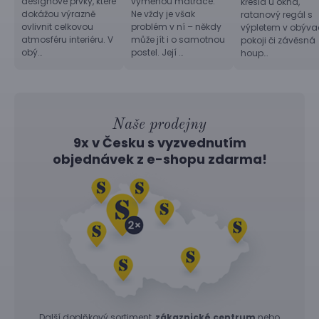
designové prvky, které
výměnou matrace.
křesla u okna,
dokážou výrazně
Ne vždy je však
ratanový regál s
ovlivnit celkovou
problém v ní – někdy
výpletem v obýv
atmosféru interiéru. V
může jít i o samotnou
pokoji či závěsná
obý…
postel. Její …
houp…
Naše prodejny
9x v Česku s vyzvednutím
objednávek z
e-shopu
zdarma!
Další doplňkový sortiment,
zákaznické centrum
nebo