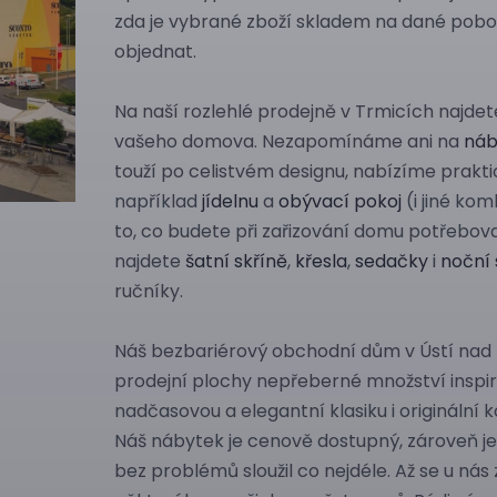
zda je vybrané zboží skladem na dané poboč
objednat.
Na naší rozlehlé prodejně v Trmicích najde
vašeho domova. Nezapomínáme ani na
náb
touží po celistvém designu, nabízíme prakti
například
jídelnu
a
obývací pokoj
(i jiné ko
to, co budete při zařizování domu potřebov
najdete
šatní skříně
,
křesla
,
sedačky
i
noční 
ručníky.
Náš bezbariérový obchodní dům v Ústí na
prodejní plochy nepřeberné množství inspir
nadčasovou a elegantní klasiku i originální
Náš nábytek je cenově dostupný, zároveň je
bez problémů sloužil co nejdéle. Až se u nás