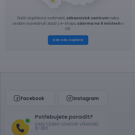
Další doplňkový sortiment,
zákaznické centrum
nebo
osobní vyzvednutí zboží z e-shopu
zdarma na 9 místech
v
ČR.
Kde nás najdete
Facebook
Instagram
Potřebujete poradit?
celý týden včetně víkendů
8-18h