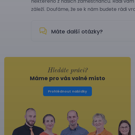
některého z našich zaměstnanců. Rádi vám
záleží. Doufáme, že se k nám budete rádi vr
Máte další otázky?
Hledáte práci?
Máme pro vás volné místo
Prohlédnout nabídky