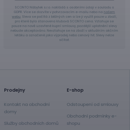
SCONTO Nábytek s.r.o. nakládá s osobními údaji v souladu s
GDPR. Více se dozvíte v potvrzovacím e-mailu nebo na
našem
webu
. Sleva se počítá z běžných cen a lze ji využít pouze u zboží,
pro které byla stanovena klubová SCONTO cena. Vztahuje se
pouze na nově uzavřené kupní smlouvy, pozdější uplatnění slevy
nebude akceptováno. Nevztahuje se na zboží v aktuálním akčním
letáku a označené jako výprodej nebo cenový hit. Slevy nelze
sčítat.
Prodejny
E-shop
Kontakt na obchodní
Odstoupení od smlouvy
domy
Obchodní podmínky e-
Služby obchodních domů
shopu