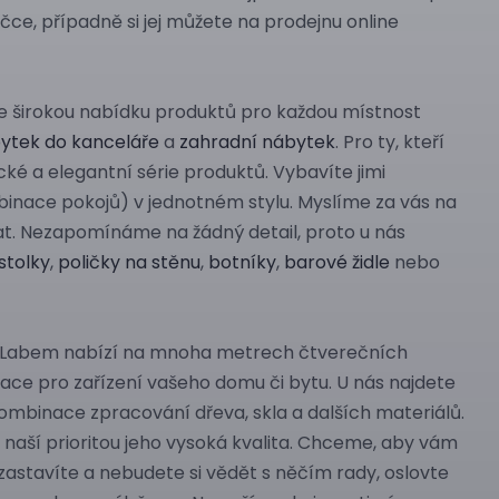
ce, případně si jej můžete na prodejnu online
te širokou nabídku produktů pro každou místnost
ytek do kanceláře
a
zahradní nábytek
. Pro ty, kteří
cké a elegantní série produktů. Vybavíte jimi
mbinace pokojů) v jednotném stylu. Myslíme za vás na
at. Nezapomínáme na žádný detail, proto u nás
stolky
,
poličky na stěnu
,
botníky
,
barové židle
nebo
d Labem nabízí na mnoha metrech čtverečních
ace pro zařízení vašeho domu či bytu. U nás najdete
 kombinace zpracování dřeva, skla a dalších materiálů.
 naší prioritou jeho vysoká kvalita. Chceme, aby vám
 zastavíte a nebudete si vědět s něčím rady, oslovte