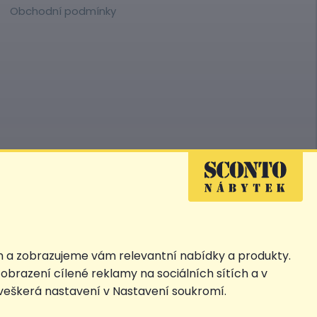
Obchodní podmínky
Přejít na
Sconto.sk
SCONTO Clubu, ***Akční cena, # Nejnižší cena za 30 dnů před prvním
a samostatně na detailu produktu.
h a zobrazujeme vám relevantní nabídky a produkty.
obrazení cílené reklamy na sociálních sítích a v
 veškerá nastavení v Nastavení soukromí.
© 2026 SCONTO Nábytek s.r.o.