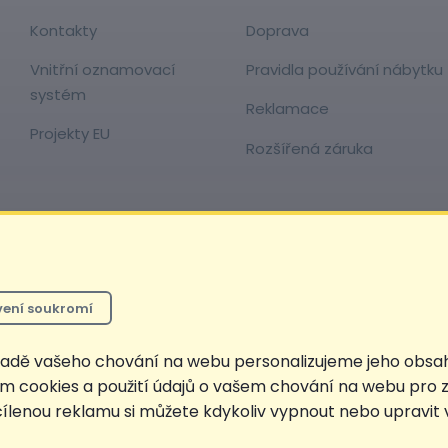
Kontakty
Doprava
Vnitřní oznamovací
Pravidla používání nábytku
systém
Reklamace
Projekty EU
Rozšířená záruka
o řetězce, který
ení soukromí
je cena bez označení, *Cena pro členy SCONTO Clubu, **Akční cena pro členy 
oučasně i nejnižší za 30 dní, pokud není Nejnižší Běžná cena za 30 dní uveden
kladě vašeho chování na webu personalizujeme jeho obsa
ím cookies a použití údajů o vašem chování na webu pro z
 cílenou reklamu si můžete kdykoliv vypnout nebo upravit
Nahoru