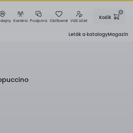
0
Košík
odejny
Kariéra
Podpora
Oblíbené
Váš účet
Leták a katalogy
Magazín
ppuccino