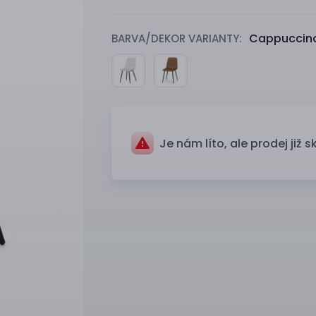
Cappuccin
BARVA/DEKOR VARIANTY:
Je nám líto, ale prodej již s