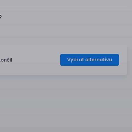
o
Vybrat alternativu
končil