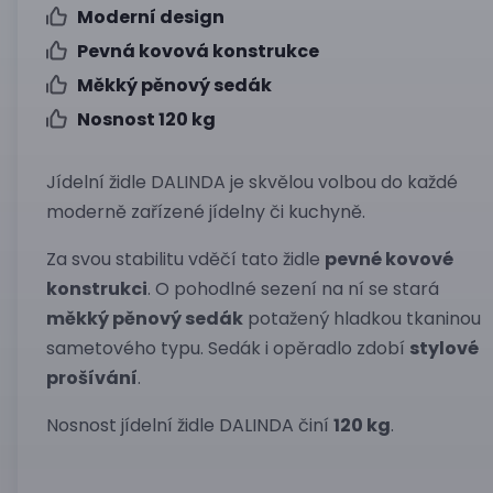
Moderní design
Pevná kovová konstrukce
Měkký pěnový sedák
Nosnost 120 kg
Jídelní židle DALINDA je skvělou volbou do každé
moderně zařízené jídelny či kuchyně.
Za svou stabilitu vděčí tato židle
pevné kovové
konstrukci
. O pohodlné sezení na ní se stará
měkký pěnový sedák
potažený hladkou tkaninou
sametového typu. Sedák i opěradlo zdobí
stylové
prošívání
.
Nosnost jídelní židle DALINDA činí
120 kg
.