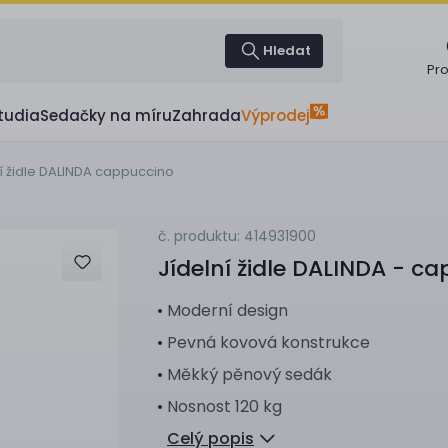
Hledat
Pr
tudia
Sedačky na míru
Zahrada
Výprodej
í židle DALINDA cappuccino
č. produktu: 414931900
Jídelní židle
DALINDA - ca
Moderní design
Pevná kovová konstrukce
Měkký pěnový sedák
Nosnost 120 kg
Celý popis