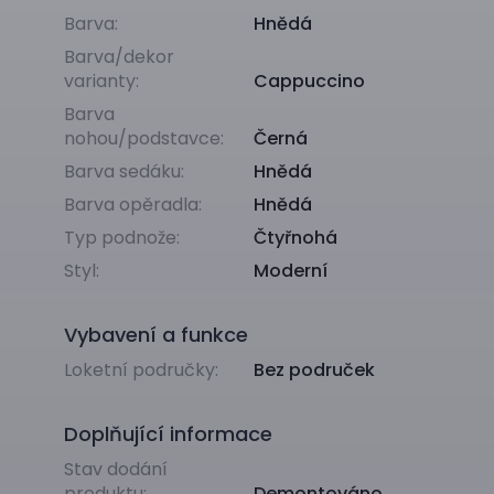
Barva:
Hnědá
Barva/dekor
varianty:
Cappuccino
Barva
nohou/podstavce:
Černá
Barva sedáku:
Hnědá
Barva opěradla:
Hnědá
Typ podnože:
Čtyřnohá
Styl:
Moderní
Vybavení a funkce
Loketní područky:
Bez područek
Doplňující informace
Stav dodání
produktu:
Demontováno