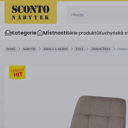
Kategorie
Místnosti
Série produktů
Kuchyňská s
Jídeln
DOMŮ
NÁBYTEK
KŘESLA A SEZENÍ
ŽIDLE
JÍDELNÍ ŽIDLE