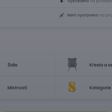
Vystaveno
na prodejn
Není vystaveno
na pro
Židle
Křesla a s
Místnosti
Kategorie