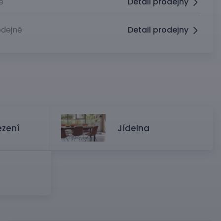
ě
Detail prodejny
dejně
Detail prodejny
ezení
Jídelna