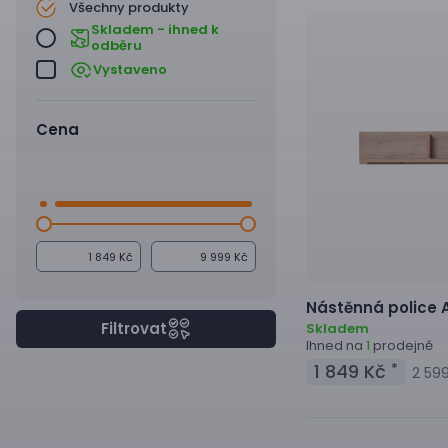
Všechny produkty
Skladem - ihned k
odběru
Vystaveno
Cena
Kč
Kč
Nástěnná police
A
Filtrovat
Skladem
Ihned na
prodejně
1
1 849 Kč
*
2 59