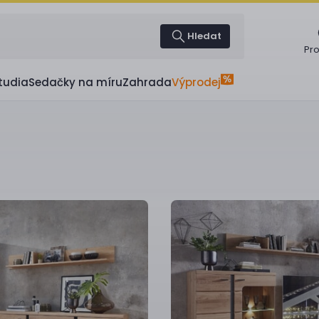
Hledat
Pr
tudia
Sedačky na míru
Zahrada
Výprodej