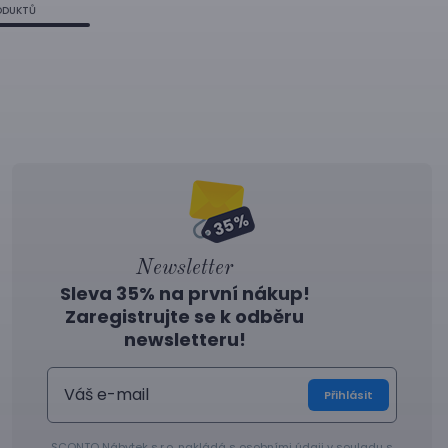
ODUKTŮ
Newsletter
Sleva 35% na první nákup!
Zaregistrujte se k odběru
newsletteru!
Přihlásit
SCONTO Nábytek s.r.o. nakládá s osobními údaji v souladu s