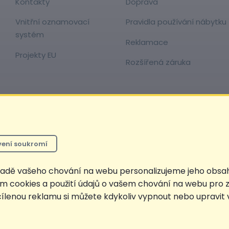
Kontakty
Doprava
Vnitřní oznamovací
Pravidla používání nábytku
systém
Reklamace
Projekty EU
Rozšířená záruka
o řetězce, který
ení soukromí
je cena bez označení, *Cena pro členy SCONTO Clubu, **Akční cena pro členy 
oučasně i nejnižší za 30 dní, pokud není Nejnižší Běžná cena za 30 dní uveden
kladě vašeho chování na webu personalizujeme jeho obsa
ím cookies a použití údajů o vašem chování na webu pro z
 cílenou reklamu si můžete kdykoliv vypnout nebo upravit
Nahoru