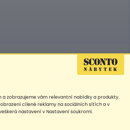
Přejít na
Sconto.sk
SCONTO Clubu, ***Akční cena, # Nejnižší cena za 30 dnů před prvním
a samostatně na detailu produktu.
h a zobrazujeme vám relevantní nabídky a produkty.
obrazení cílené reklamy na sociálních sítích a v
 veškerá nastavení v Nastavení soukromí.
© 2026 SCONTO Nábytek s.r.o.