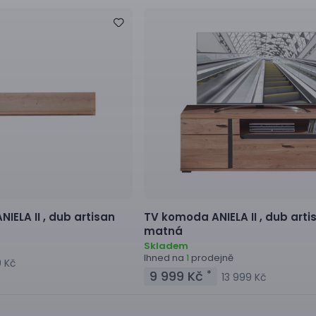
NIELA II ,
dub artisan
TV komoda
ANIELA II ,
dub arti
matná
Skladem
Ihned na
prodejně
1
9 Kč
9 999 Kč
*
13 999 Kč