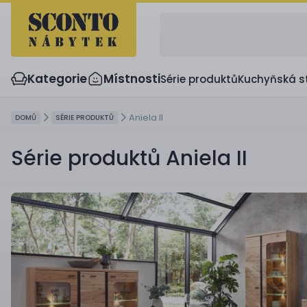
Kategorie
Místnosti
Série produktů
Kuchyňská s
Aniela II
DOMŮ
SÉRIE PRODUKTŮ
Série produktů Aniela II