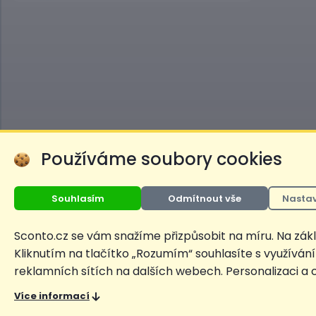
Používáme soubory cookies
SCONTO Nábytek, s.r.o. je součástí mezinárodníh
provozuje obchodní domy
Hoeffner
a
Sconto
.
Souhlasím
Odmítnout vše
Nastav
Ceny produktů na e-shopu sconto.cz jsou označeny následovně. Běžná cena 
zlevněním. Dle zákona o ochraně spotřebitele §12a je uvedená Běžná cena s
Sconto.cz se vám snažíme přizpůsobit na míru. Na zá
Kliknutím na tlačítko „Rozumím“ souhlasíte s využíván
reklamních sítích na dalších webech. Personalizaci a
Copyright
Ochrana osobních údajů
Cookies
Nastavení cookies
Více informací