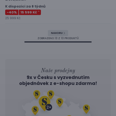
K dispozici za 8 týdnů
-40
%
15 599 Kč
**
25 999 Kč
NAHORU
ZOBRAZENO
13
Z 13 PRODUKTŮ
Naše prodejny
9x v Česku s vyzvednutím
objednávek z
e-shopu
zdarma!