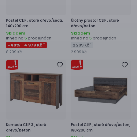
Postel
CLIF ,
staré dřevo/šedá,
Úložný prostor
CLIF ,
staré
140x200 cm
dřevo/beton
Skladem
Skladem
Ihned na
prodejnách
Ihned na
prodejnách
5
5
-40
%
4 979 Kč
2 299 Kč
**
*
8 299 Kč
2 999 Kč
Komoda
CLIF 3 ,
staré
Postel
CLIF ,
staré dřevo/beton,
dřevo/beton
180x200 cm