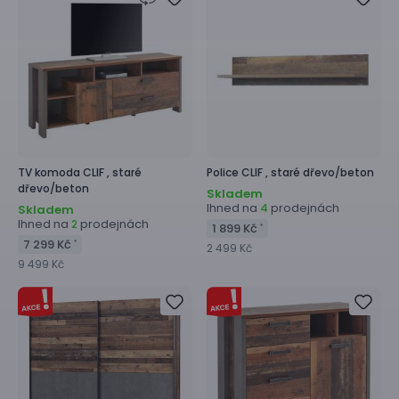
TV komoda
CLIF ,
staré
Police
CLIF ,
staré dřevo/beton
dřevo/beton
Skladem
Ihned na
prodejnách
4
Skladem
Ihned na
prodejnách
2
1 899 Kč
*
7 299 Kč
*
2 499 Kč
9 499 Kč