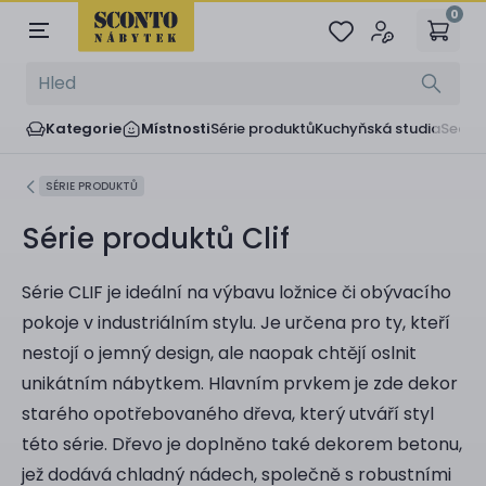
0
Kategorie
Místnosti
Série produktů
Kuchyňská studia
Sedač
SÉRIE PRODUKTŮ
Série produktů Clif
Série CLIF je ideální na výbavu ložnice či obývacího
pokoje v industriálním stylu. Je určena pro ty, kteří
nestojí o jemný design, ale naopak chtějí oslnit
unikátním nábytkem. Hlavním prvkem je zde dekor
starého opotřebovaného dřeva, který utváří styl
této série. Dřevo je doplněno také dekorem betonu,
jež dodává chladný nádech, společně s robustními