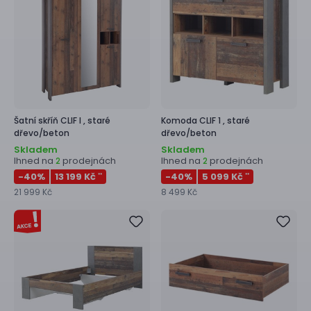
Šatní skříň
CLIF I ,
staré
Komoda
CLIF 1 ,
staré
dřevo/beton
dřevo/beton
Skladem
Skladem
Ihned na
prodejnách
Ihned na
prodejnách
2
2
-40
%
13 199 Kč
-40
%
5 099 Kč
**
**
21 999 Kč
8 499 Kč