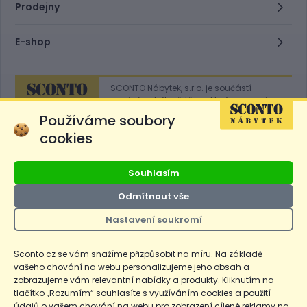
Prodejny
E-shop
SCONTO Nábytek, s.r.o. je součástí
mezinárodního řetězce, který provozuje
obchodní domy
Hoeffner
a
Sconto
.
Používáme soubory
cookies
Přejít na
Sconto.sk
Souhlasím
Odmítnout vše
Nastavení soukromí
Ceny produktů na e-shopu sconto.cz jsou označeny následovně. Běžná
cena je cena bez označení, *Cena pro členy SCONTO Clubu, **Akční
cena pro členy SCONTO Clubu, ***Akční cena, # Nejnižší cena za 30
Sconto.cz se vám snažíme přizpůsobit na míru. Na základě
dnů před prvním zlevněním. Dle zákona o ochraně spotřebitele §12a je
vašeho chování na webu personalizujeme jeho obsah a
uvedená Běžná cena současně i nejnižší za 30 dní, pokud není Nejnižší
Běžná cena za 30 dní uvedena samostatně na detailu produktu.
zobrazujeme vám relevantní nabídky a produkty. Kliknutím na
tlačítko „Rozumím“ souhlasíte s využíváním cookies a použití
údajů o vašem chování na webu pro zobrazení cílené reklamy na