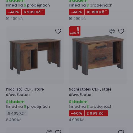
Skladem
Skladem
Ihned na
prodejnách
Ihned na
prodejnách
6
3
-40
%
6 299 Kč
-40
%
10 199 Kč
**
**
10 499 Kč
16 999 Kč
Psací stůl
CLIF ,
staré
Noční stolek
CLIF ,
staré
dřevo/beton
dřevo/beton
Skladem
Skladem
Ihned na
prodejnách
Ihned na
prodejnách
9
3
6 499 Kč
-40
%
2 999 Kč
*
**
8 499 Kč
4 999 Kč