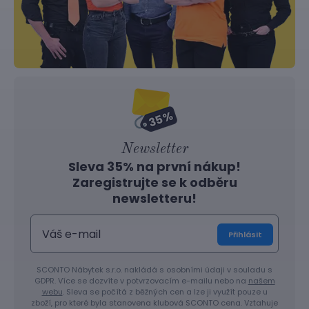
Newsletter
Sleva 35% na první nákup!
Zaregistrujte se k odběru
newsletteru!
Přihlásit
SCONTO Nábytek s.r.o. nakládá s osobními údaji v souladu s
GDPR. Více se dozvíte v potvrzovacím e-mailu nebo na
našem
webu
. Sleva se počítá z běžných cen a lze ji využít pouze u
zboží, pro které byla stanovena klubová SCONTO cena. Vztahuje