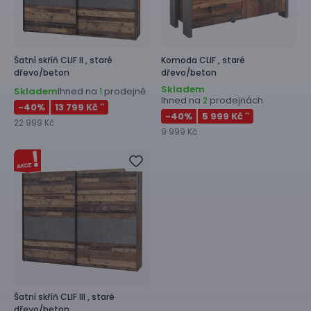
Šatní skříň
CLIF II ,
staré
Komoda
CLIF ,
staré
dřevo/beton
dřevo/beton
Skladem
Skladem
Ihned na
prodejně
1
Ihned na
prodejnách
2
-40
%
13 799 Kč
**
-40
%
5 999 Kč
**
22 999 Kč
9 999 Kč
Šatní skříň
CLIF III ,
staré
dřevo/beton