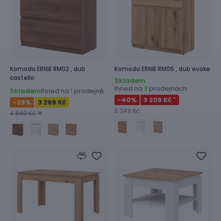
Komoda
ERNIE RM02 ,
dub
Komoda
ERNIE RM05 ,
dub evoke
castello
Skladem
Ihned na
prodejnách
3
Skladem
Ihned na
prodejně
1
-40
%
3 209 Kč
**
-29
%
3 299 Kč
5 349 Kč
4 649 Kč #