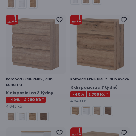
Komoda
ERNIE RM02 ,
dub
Komoda
ERNIE RM02 ,
dub evoke
sonoma
K dispozici za 7 týdnů
K dispozici za 3 týdny
-40
%
2 789 Kč
**
-40
%
2 789 Kč
**
4 649 Kč
4 649 Kč