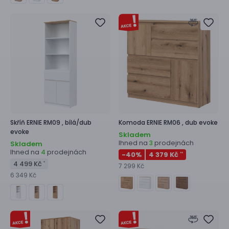
Skříň
ERNIE RM09 ,
bílá/dub
Komoda
ERNIE RM06 ,
dub evoke
evoke
Skladem
Ihned na
prodejnách
3
Skladem
Ihned na
prodejnách
4
-40
%
4 379 Kč
**
4 499 Kč
*
7 299 Kč
6 349 Kč