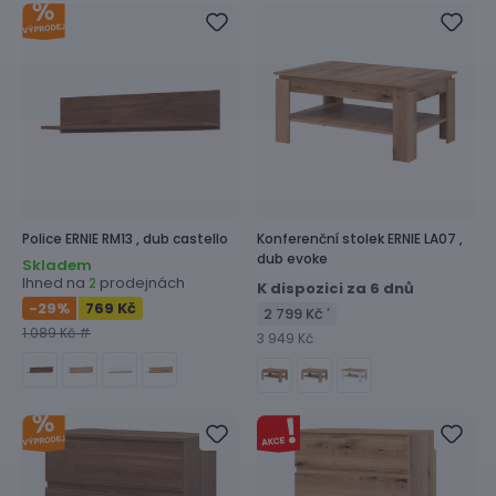
Police
ERNIE RM13 ,
dub castello
Konferenční stolek
ERNIE LA07 ,
dub evoke
Skladem
Ihned na
prodejnách
2
K dispozici za 6 dnů
-29
%
769 Kč
2 799 Kč
*
1 089 Kč #
3 949 Kč