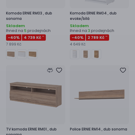
Komoda
ERNIE RM03 ,
dub
Komoda
ERNIE RM04 ,
dub
sonoma
evoke/bílá
Skladem
Skladem
Ihned na
prodejnách
Ihned na
prodejnách
5
3
-40
%
4 739 Kč
-40
%
2 789 Kč
**
**
7 899 Kč
4 649 Kč
TV komoda
ERNIE RM01 ,
dub
Police
ERNIE RM14 ,
dub sonoma
sonoma