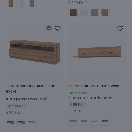
7 299 Kč #
TV komoda
ERNIE RM01 ,
dub
Police
ERNIE RM13 ,
dub evoke
evoke
Skladem
Ihned na
prodejnách
4
K dispozici za 6 dnů
769 Kč
*
3 799 Kč
*
1 089 Kč
5 349 Kč