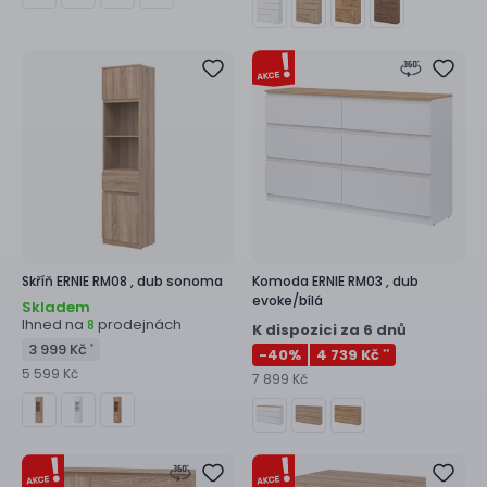
Skříň
ERNIE RM08 ,
dub sonoma
Komoda
ERNIE RM03 ,
dub
evoke/bílá
Skladem
Ihned na
prodejnách
8
K dispozici za 6 dnů
3 999 Kč
*
-40
%
4 739 Kč
**
5 599 Kč
7 899 Kč