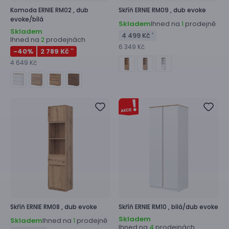
Komoda
ERNIE RM02 ,
dub
Skříň
ERNIE RM09 ,
dub evoke
evoke/bílá
Skladem
Ihned na
prodejně
1
Skladem
4 499 Kč
*
Ihned na
prodejnách
2
6 349 Kč
-40
%
2 789 Kč
**
4 649 Kč
Skříň
ERNIE RM08 ,
dub evoke
Skříň
ERNIE RM10 ,
bílá/dub evoke
Skladem
Skladem
Ihned na
prodejně
1
Ihned na
prodejnách
4