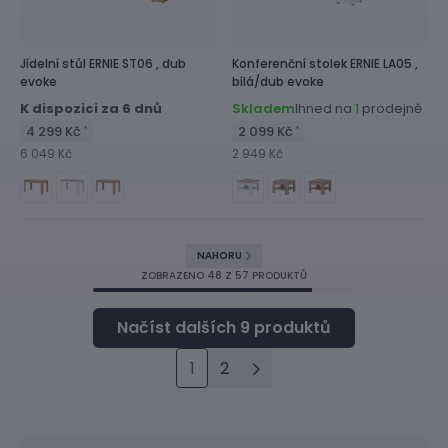
Jídelní stůl
ERNIE ST06 ,
dub
Konferenční stolek
ERNIE LA05 ,
evoke
bílá/dub evoke
K dispozici za 6 dnů
Skladem
Ihned na
prodejně
1
4 299 Kč
2 099 Kč
*
*
6 049 Kč
2 949 Kč
NAHORU
ZOBRAZENO
48
Z 57 PRODUKTŮ
1
2