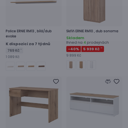
Police
ERNIE RM13 ,
bílá/dub
Skříň
ERNIE RM10 ,
dub sonoma
evoke
Skladem
Ihned na
prodejnách
4
K dispozici za 7 týdnů
-40
%
5 939 Kč
**
769 Kč
*
9 899 Kč
1 089 Kč