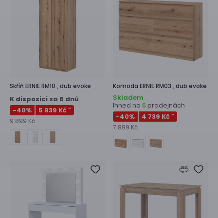
Skříň
ERNIE RM10 ,
dub evoke
Komoda
ERNIE RM03 ,
dub evoke
Skladem
K dispozici za 6 dnů
Ihned na
prodejnách
6
-40
%
5 939 Kč
**
-40
%
4 739 Kč
**
9 899 Kč
7 899 Kč