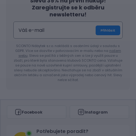
Sleva 35% na první nákup!
Zaregistrujte se k odběru
newsletteru!
Přihlásit
SCONTO Nábytek s.r.o. nakládá s osobními údaji v souladu s
GDPR. Více se dozvíte v potvrzovacím e-mailu nebo na
našem
webu
. Sleva se počítá z běžných cen a lze ji využít pouze u
zboží, pro které byla stanovena klubová SCONTO cena. Vztahuje
se pouze na nově uzavřené kupní smlouvy, pozdější uplatnění
slevy nebude akceptováno. Nevztahuje se na zboží v aktuálním
akčním letáku a označené jako výprodej nebo cenový hit. Slevy
nelze sčítat.
Facebook
Instagram
Potřebujete poradit?