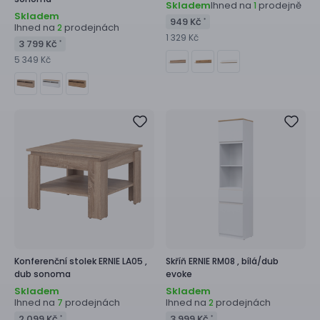
Skladem
Ihned na
prodejně
1
Skladem
949 Kč
*
Ihned na
prodejnách
2
1 329 Kč
3 799 Kč
*
5 349 Kč
Konferenční stolek
ERNIE LA05 ,
Skříň
ERNIE RM08 ,
bílá/dub
dub sonoma
evoke
Skladem
Skladem
Ihned na
prodejnách
Ihned na
prodejnách
7
2
2 099 Kč
3 999 Kč
*
*