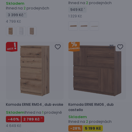
Ihned na
prodejnách
2
Skladem
Ihned na
prodejnách
2
949 Kč
*
3 399 Kč
*
1 329 Kč
4 799 Kč
Komoda
ERNIE RM04 ,
dub evoke
Komoda
ERNIE RM06 ,
dub
castello
Skladem
Ihned na
prodejně
1
Skladem
-40
%
2 789 Kč
**
Ihned na
prodejnách
2
4 649 Kč
-28
%
5 199 Kč