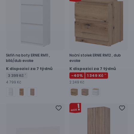
Skříň na boty
ERNIE RM11 ,
Noční stolek
ERNIE RM12 ,
dub
bílá/dub evoke
evoke
K dispozici za 7 týdnů
K dispozici za 7 týdnů
3 399 Kč
-40
%
1 349 Kč
*
**
4 799 Kč
2 249 Kč