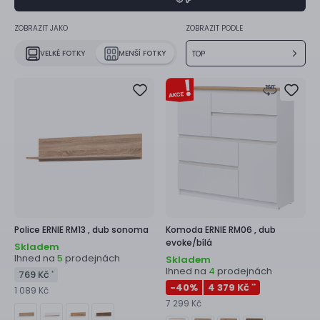
ZOBRAZIT JAKO
ZOBRAZIT PODLE
VELKÉ FOTKY
MENŠÍ FOTKY
TOP
Police
ERNIE RM13 ,
dub sonoma
Komoda
ERNIE RM06 ,
dub
evoke/bílá
Skladem
Ihned na
prodejnách
5
Skladem
Ihned na
prodejnách
4
769 Kč
*
-40
%
4 379 Kč
**
1 089 Kč
7 299 Kč