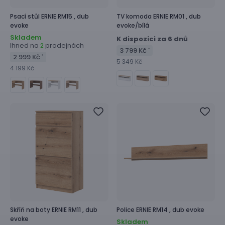
Psací stůl
ERNIE RM15 ,
dub
TV komoda
ERNIE RM01 ,
dub
evoke
evoke/bílá
Skladem
K dispozici za 6 dnů
Ihned na
prodejnách
2
3 799 Kč
*
2 999 Kč
*
5 349 Kč
4 199 Kč
Skříň na boty
ERNIE RM11 ,
dub
Police
ERNIE RM14 ,
dub evoke
evoke
Skladem