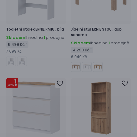
Toaletní stolek
ERNIE RM16 ,
bílá
Jídelní stůl
ERNIE ST06 ,
dub
sonoma
Skladem
Ihned na
prodejně
1
Skladem
Ihned na
prodejně
1
5 499 Kč
*
4 299 Kč
*
7 699 Kč
6 049 Kč