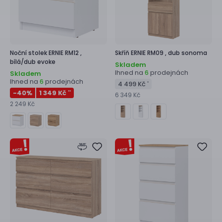
Noční stolek
ERNIE RM12 ,
Skříň
ERNIE RM09 ,
dub sonoma
bílá/dub evoke
Skladem
Ihned na
prodejnách
6
Skladem
Ihned na
prodejnách
6
4 499 Kč
*
-40
%
1 349 Kč
**
6 349 Kč
2 249 Kč