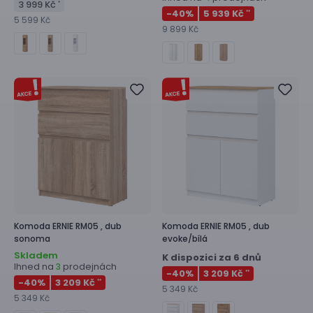
3 999 Kč
*
-40
%
5 939 Kč
**
5 599 Kč
9 899 Kč
Komoda
ERNIE RM05 ,
dub
Komoda
ERNIE RM05 ,
dub
sonoma
evoke/bílá
Skladem
K dispozici za 6 dnů
Ihned na
prodejnách
3
-40
%
3 209 Kč
**
-40
%
3 209 Kč
**
5 349 Kč
5 349 Kč