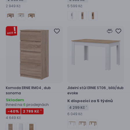
2 949 Kč
5 599 Kč
Komoda
ERNIE RM04 ,
dub
Jídelní stůl
ERNIE ST06 ,
bílá/dub
sonoma
evoke
Skladem
K dispozici za 5 týdnů
Ihned na
prodejnách
6
4 299 Kč
*
-40
%
2 789 Kč
**
6 049 Kč
4 649 Kč