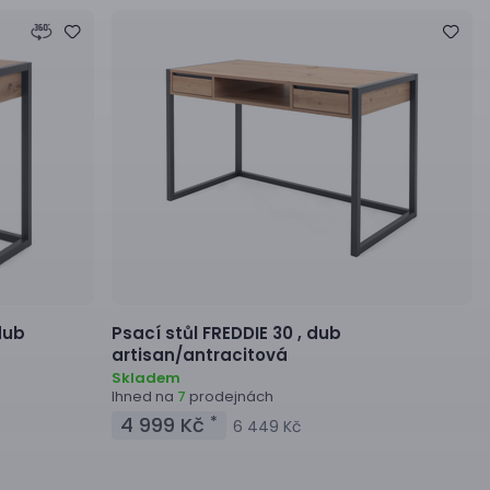
dub
Psací stůl
FREDDIE 30 ,
dub
artisan/antracitová
Skladem
Ihned na
prodejnách
7
4 999 Kč
*
6 449 Kč