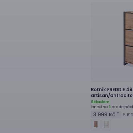
Botník
FREDDIE 49
artisan/antracit
Skladem
Ihned na
prodejnác
8
3 999 Kč
*
5 19