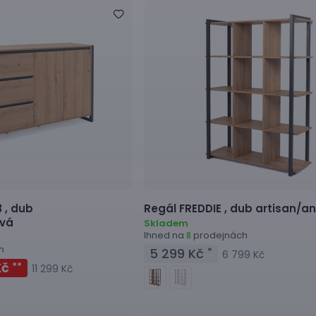
 ,
dub
Regál
FREDDIE ,
dub artisan/an
ová
Skladem
Ihned na
prodejnách
8
h
5 299 Kč
*
6 799 Kč
Kč
**
11 299 Kč