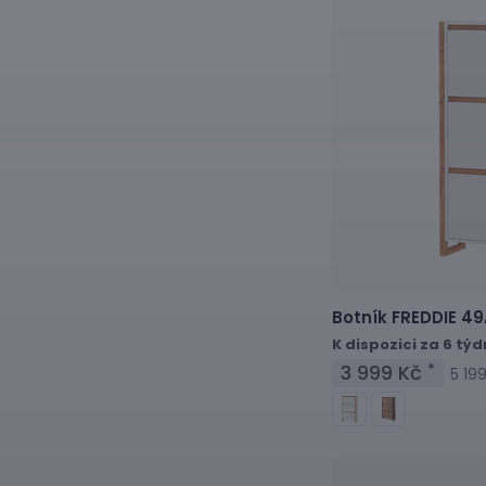
Botník
FREDDIE 49
K dispozici za 6 tý
3 999 Kč
*
5 19