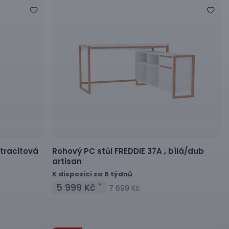
tracitová
Rohový PC stůl
FREDDIE 37A ,
bílá/dub
artisan
K dispozici za 6 týdnů
5 999 Kč
*
7 699 Kč