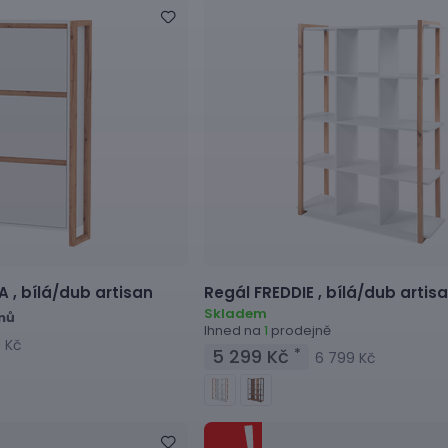
A ,
bílá/dub artisan
Regál
FREDDIE ,
bílá/dub artis
Skladem
dnů
Ihned na
prodejně
1
9 Kč
5 299 Kč
*
6 799 Kč