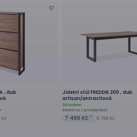
A ,
dub
Jídelní stůl
FREDDIE 200 ,
dub
ová
artisan/antracitová
Skladem
h
Ihned na
prodejnách
2
7 499 Kč
*
9 Kč
9 799 Kč