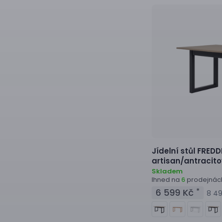
Jídelní stůl
FREDDI
artisan/antracit
Skladem
Ihned na
prodejnác
6
6 599 Kč
*
8 49