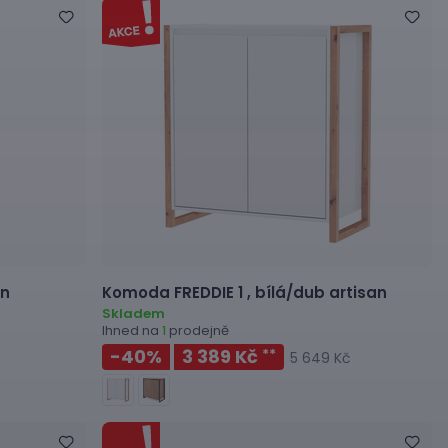
an
Komoda
FREDDIE 1 ,
bílá/dub artisan
Skladem
Ihned na
prodejně
1
-40
%
3 389 Kč
**
5 649 Kč