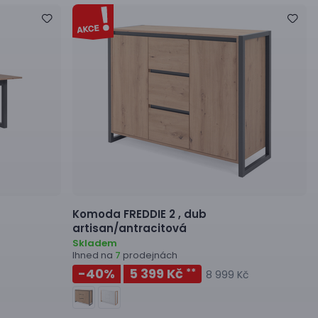
Komoda
FREDDIE 2 ,
dub
artisan/antracitová
Skladem
Ihned na
prodejnách
7
-40
%
5 399 Kč
**
8 999 Kč