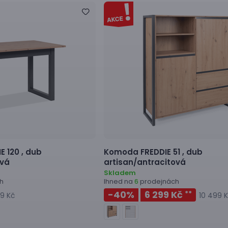
E 120 ,
dub
Komoda
FREDDIE 51 ,
dub
ová
artisan/antracitová
Skladem
h
Ihned na
prodejnách
6
-40
%
6 299 Kč
**
9 Kč
10 499 