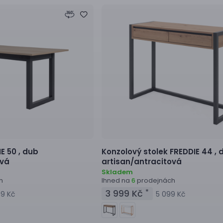
E 50 ,
dub
Konzolový stolek
FREDDIE 44 ,
ová
artisan/antracitová
Skladem
h
Ihned na
prodejnách
6
3 999 Kč
*
9 Kč
5 099 Kč