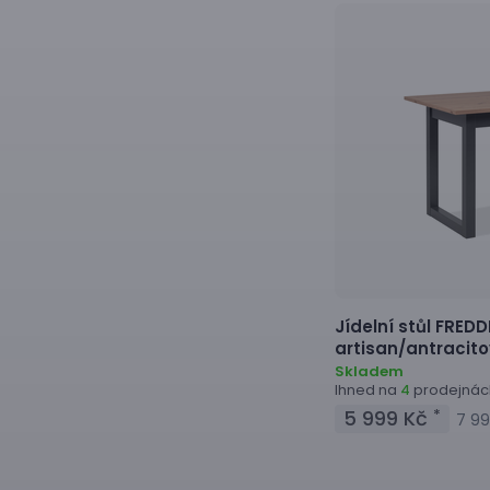
Jídelní stůl
FREDDI
artisan/antracit
Skladem
Ihned na
prodejnác
4
5 999 Kč
*
7 99