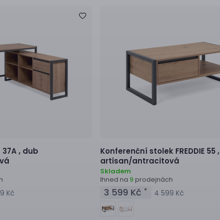
 37A ,
dub
Konferenční stolek
FREDDIE 55 
ová
artisan/antracitová
Skladem
h
Ihned na
prodejnách
9
3 599 Kč
*
9 Kč
4 599 Kč