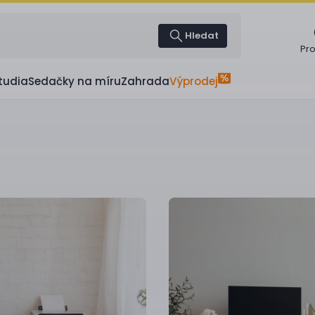
Hledat
Pr
tudia
Sedačky na míru
Zahrada
Výprodej