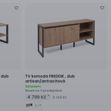
,
dub
TV komoda
FREDDIE ,
dub
artisan/antracitová
Skladem
Ihned na
prodejnách
9
4 799 Kč
*
6 149 Kč