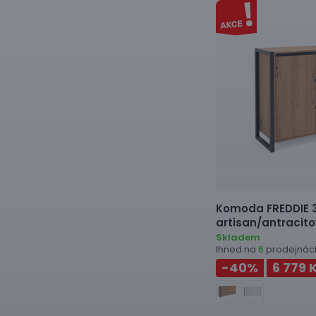
Komoda
FREDDIE 3
artisan/antracit
Skladem
Ihned na
prodejnác
6
-40
%
6 779 