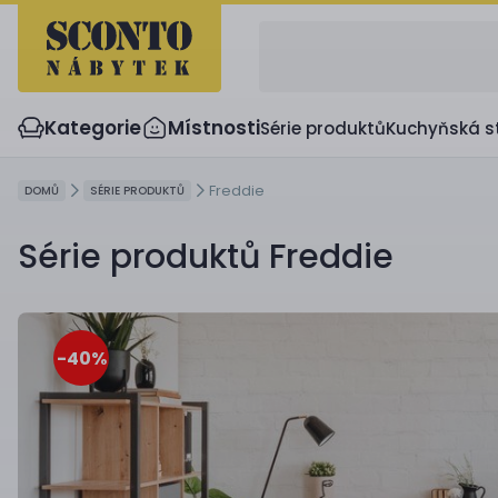
Kategorie
Místnosti
Série produktů
Kuchyňská s
Freddie
DOMŮ
SÉRIE PRODUKTŮ
Série produktů Freddie
-40
%