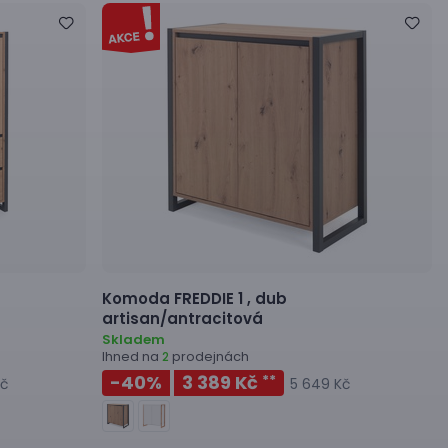
Komoda
FREDDIE 1 ,
dub
artisan/antracitová
Skladem
Ihned na
prodejnách
2
-40
%
3 389 Kč
**
Kč
5 649 Kč