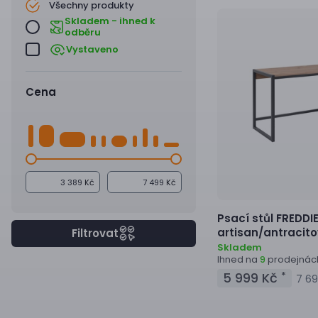
Všechny produkty
Skladem - ihned k
odběru
Vystaveno
Cena
Kč
Kč
Psací stůl
FREDDIE
artisan/antracit
Filtrovat
Skladem
Ihned na
prodejnác
9
5 999 Kč
*
7 69