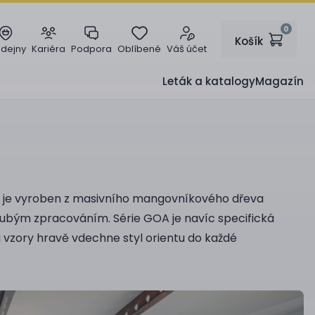
0
Košík
odejny
Kariéra
Podpora
Oblíbené
Váš účet
Leták a katalogy
Magazín
ek je vyroben z masivního mangovníkového dřeva
hrubým zpracováním. Série GOA je navíc specifická
vzory hravě vdechne styl orientu do každé