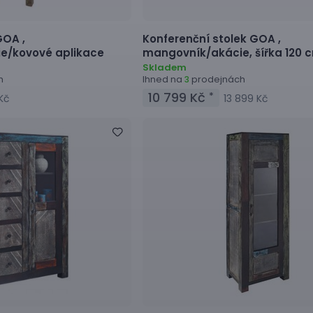
OA ,
Konferenční stolek
GOA ,
e/kovové aplikace
mangovník/akácie, šířka 120 
Skladem
h
Ihned na
prodejnách
3
10 799 Kč
*
 Kč
13 899 Kč