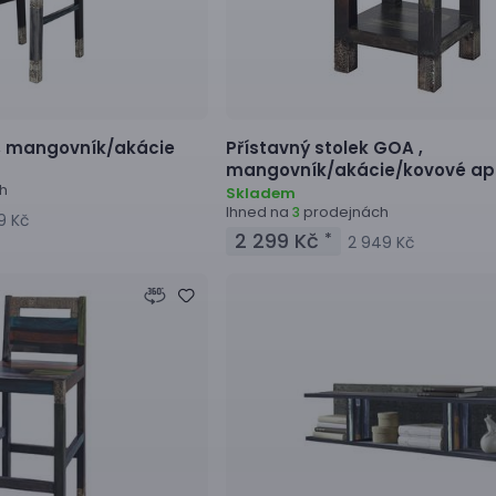
,
mangovník/akácie
Přístavný stolek
GOA ,
mangovník/akácie/kovové ap
h
Skladem
Ihned na
prodejnách
3
9 Kč
2 299 Kč
*
2 949 Kč