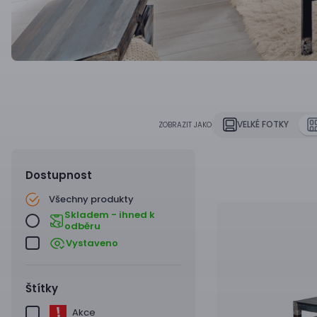
VELKÉ FOTKY
ZOBRAZIT JAKO
Dostupnost
Všechny produkty
Skladem - ihned k
odběru
Vystaveno
Štítky
Akce