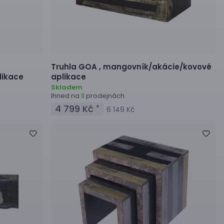
Truhla
GOA ,
mangovník/akácie/kovové
likace
aplikace
Skladem
Ihned na
prodejnách
3
4 799 Kč
*
6 149 Kč