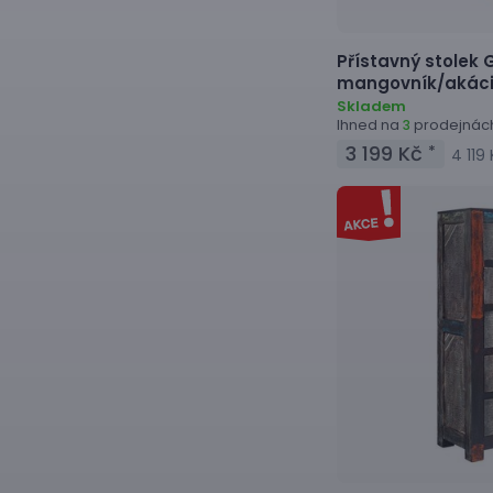
Přístavný stolek
G
mangovník/akáci
Skladem
Ihned na
prodejnác
3
3 199 Kč
*
4 119