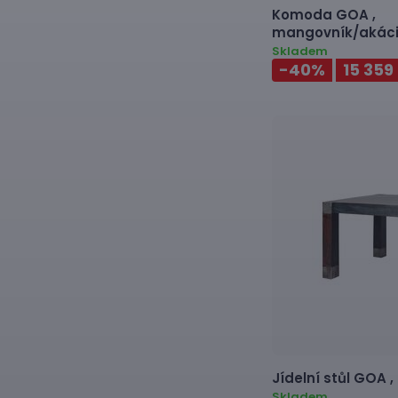
Komoda
GOA ,
mangovník/akáci
Skladem
-40
%
15 359
Jídelní stůl
GOA ,
Skladem