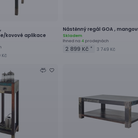
,
Nástěnný regál
GOA ,
mangovn
e/kovové aplikace
Skladem
Ihned na
prodejnách
4
h
2 899 Kč
*
3 749 Kč
9 Kč