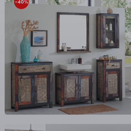
-40
%