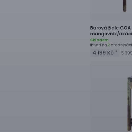
Barová židle
GOA 
mangovník/akáci
Skladem
Ihned na
prodejnác
2
4 199 Kč
*
5 39