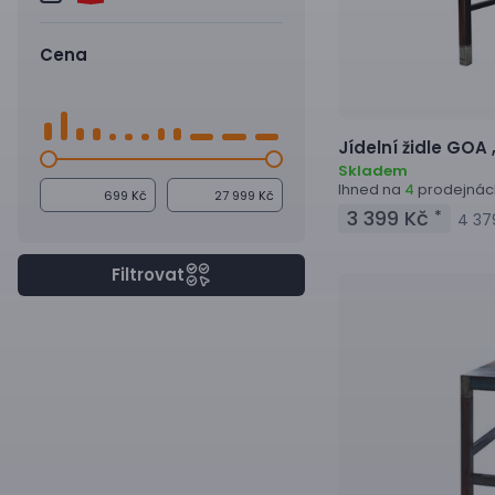
Cena
Jídelní židle
GOA 
Skladem
Ihned na
prodejnác
4
Kč
Kč
3 399 Kč
*
4 37
Filtrovat