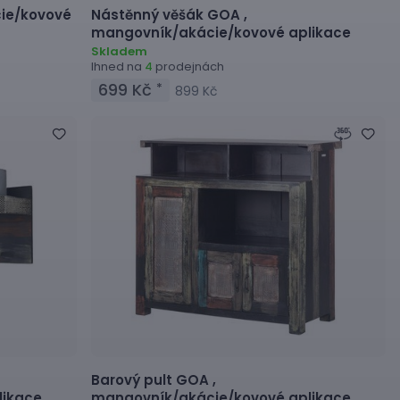
ie/kovové
Nástěnný věšák
GOA ,
mangovník/akácie/kovové aplikace
Skladem
Ihned na
prodejnách
4
699 Kč
*
899 Kč
Barový pult
GOA ,
ikace,
mangovník/akácie/kovové aplikace