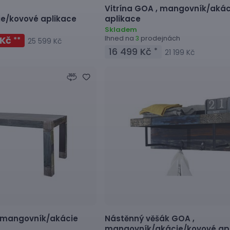
Vitrína
GOA ,
mangovník/akác
e/kovové aplikace
aplikace
Skladem
Ihned na
prodejnách
 Kč
3
**
25 599 Kč
16 499 Kč
*
21 199 Kč
mangovník/akácie
Nástěnný věšák
GOA ,
mangovník/akácie/kovové apl