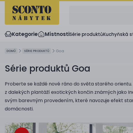
Kategorie
Místnosti
Série produktů
Kuchyňská s
Goa
DOMŮ
SÉRIE PRODUKTŮ
Série produktů Goa
Proberte se každé nové ráno do světa starého orient
z dalekých plantáží exotických končin známých jako In
svým barevným provedením, které navozuje efekt staré
domácnosti.