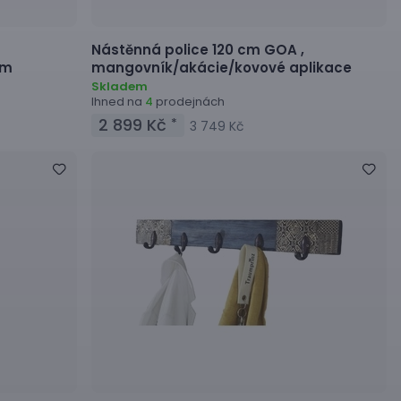
Nástěnná police 120 cm
GOA ,
cm
mangovník/akácie/kovové aplikace
Skladem
Ihned na
prodejnách
4
2 899 Kč
*
3 749 Kč