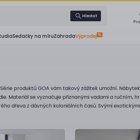
Hledat
Pr
tudia
Sedačky na míru
Zahrada
Výprodej
u. Série produktů GOA vám takový zážitek umožní. Nábyt
die. Materiál se vyznačuje přiznanými vadami a ručním, 
ho dřeva z dávných koloniálních časů. Svými exotickými 