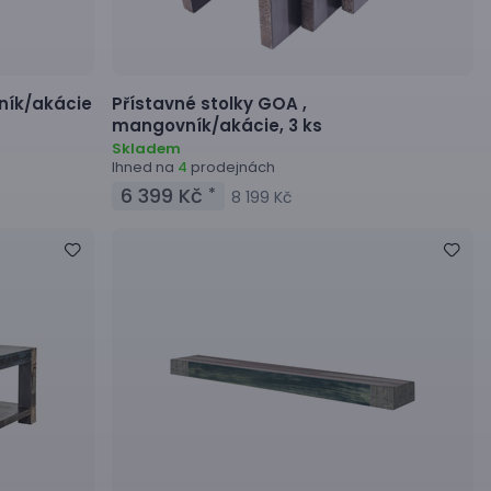
ík/akácie
Přístavné stolky
GOA ,
mangovník/akácie, 3 ks
Skladem
Ihned na
prodejnách
4
6 399 Kč
*
8 199 Kč