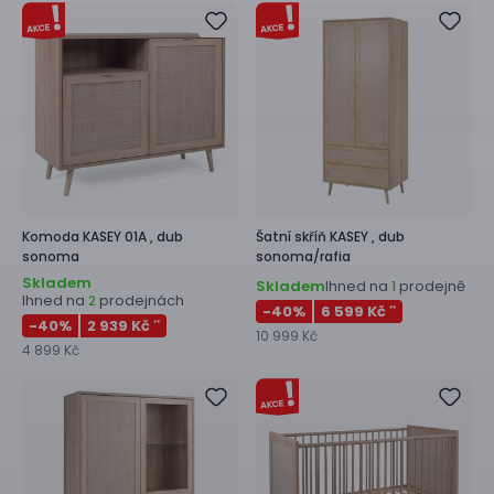
Komoda
KASEY 01A ,
dub
Šatní skříň
KASEY ,
dub
sonoma
sonoma/rafia
Skladem
Skladem
Ihned na
prodejně
1
Ihned na
prodejnách
2
-40
%
6 599 Kč
**
-40
%
2 939 Kč
**
10 999 Kč
4 899 Kč