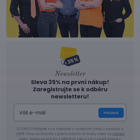
Newsletter
Sleva 35% na první nákup!
Zaregistrujte se k odběru
newsletteru!
Přihlásit
SCONTO Nábytek s.r.o. nakládá s osobními údaji v souladu s
GDPR. Více se dozvíte v potvrzovacím e-mailu nebo na
našem
webu
. Sleva se počítá z běžných cen a lze ji využít pouze u