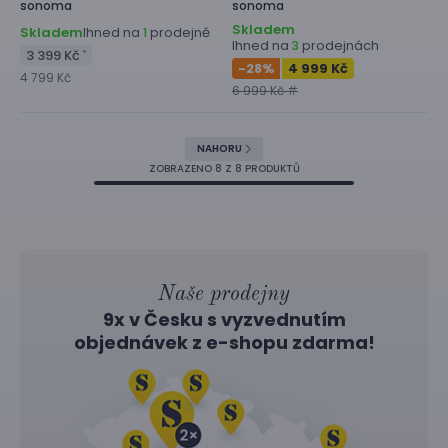
sonoma
sonoma
Skladem
Skladem
Ihned na
prodejně
1
Ihned na
prodejnách
3
3 399 Kč
*
-28
%
4 999 Kč
4 799 Kč
6 999 Kč #
NAHORU
ZOBRAZENO
8
Z 8 PRODUKTŮ
Naše prodejny
9x v Česku s vyzvednutím
objednávek z
e-shopu
zdarma!