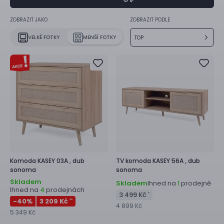
ZOBRAZIT JAKO
ZOBRAZIT PODLE
VELKÉ FOTKY
MENŠÍ FOTKY
TOP
Komoda
KASEY 03A ,
dub
TV komoda
KASEY 56A ,
dub
sonoma
sonoma
Skladem
Skladem
Ihned na
prodejně
1
Ihned na
prodejnách
4
3 499 Kč
*
-40
%
3 209 Kč
**
4 899 Kč
5 349 Kč