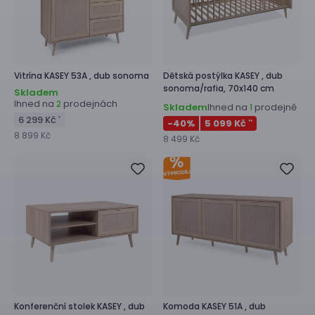
Vitrína
KASEY 53A ,
dub sonoma
Dětská postýlka
KASEY ,
dub
sonoma/rafia, 70x140 cm
Skladem
Ihned na
prodejnách
2
Skladem
Ihned na
prodejně
1
6 299 Kč
*
-40
%
5 099 Kč
**
8 899 Kč
8 499 Kč
Konferenční stolek
KASEY ,
dub
Komoda
KASEY 51A ,
dub