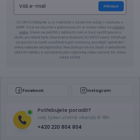
Přihlásit
SCONTO Nábytek s.r.o. nakládá s osobními údaji v souladu s
GDPR. Více se dozvíte v potvrzovacím e-mailu nebo na
našem
webu
. Sleva se počítá z běžných cen a lze ji využít pouze u
zboží, pro které byla stanovena klubová SCONTO cena. Vztahuje
se pouze na nově uzavřené kupní smlouvy, pozdější uplatnění
slevy nebude akceptováno. Nevztahuje se na zboží v aktuálním
akčním letáku a označené jako výprodej nebo cenový hit. Slevy
nelze sčítat.
Facebook
Instagram
Potřebujete poradit?
celý týden včetně víkendů 8-18h
+420 220 804 804