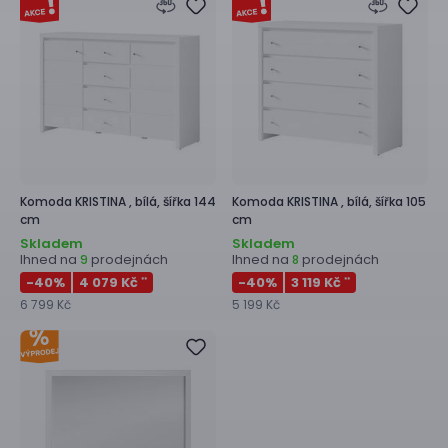
Komoda
KRISTINA ,
bílá, šířka 144
Komoda
KRISTINA ,
bílá, šířka 105
cm
cm
Skladem
Skladem
Ihned na
prodejnách
Ihned na
prodejnách
9
8
-40
%
4 079 Kč
-40
%
3 119 Kč
**
**
6 799 Kč
5 199 Kč