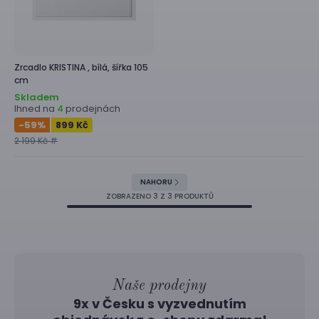
Zrcadlo
KRISTINA ,
bílá, šířka 105
cm
Skladem
Ihned na
prodejnách
4
-59
%
899 Kč
2 199 Kč #
NAHORU
ZOBRAZENO
3
Z 3 PRODUKTŮ
Naše prodejny
9x v Česku s vyzvednutím