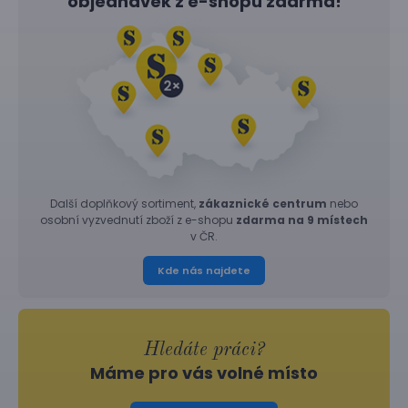
objednávek z
e-shopu
zdarma!
Další doplňkový sortiment,
zákaznické centrum
nebo
osobní vyzvednutí zboží z e-shopu
zdarma na 9 místech
v ČR.
Kde nás najdete
Hledáte práci?
Máme pro vás volné místo