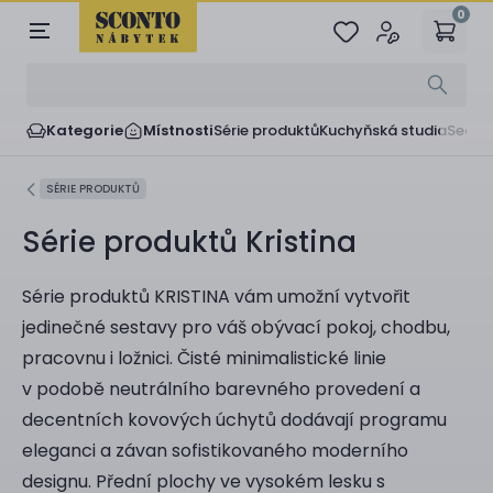
0
Kategorie
Místnosti
Série produktů
Kuchyňská studia
Sedač
SÉRIE PRODUKTŮ
Série produktů Kristina
Série produktů KRISTINA vám umožní vytvořit
jedinečné sestavy pro váš obývací pokoj, chodbu,
pracovnu i ložnici. Čisté minimalistické linie
v podobě neutrálního barevného provedení a
decentních kovových úchytů dodávají programu
eleganci a závan sofistikovaného moderního
designu. Přední plochy ve vysokém lesku s