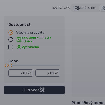
VELKÉ FOTKY
ZOBRAZIT JAKO
Dostupnost
Všechny produkty
Skladem - ihned k
odběru
Vystaveno
Cena
Kč
Kč
Filtrovat
Předsíňový panel