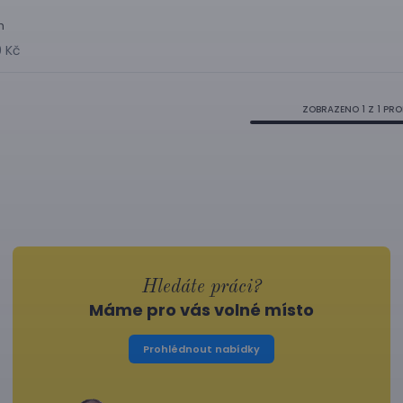
h
9 Kč
ZOBRAZENO
1
Z 1 PR
Hledáte práci?
Máme pro vás volné místo
Prohlédnout nabídky