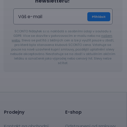
newsletteru!
Přihlásit
SCONTO Nábytek s.r.o. nakládá s osobními údaji v souladu s
GDPR. Více se dozvíte v potvrzovacím e-mailu nebo na
našem
webu
. Sleva se počítá z běžných cen a lze ji využít pouze u zboží,
pro které byla stanovena klubová SCONTO cena. Vztahuje se
pouze na nově uzavřené kupní smlouvy, pozdější uplatnění slevy
nebude akceptováno. Nevztahuje se na zboží v aktuálním akčním
letáku a označené jako výprodej nebo cenový hit. Slevy nelze
sčítat.
Prodejny
E-shop
Kontakt na obchodní
Odstoupení od smlouvy