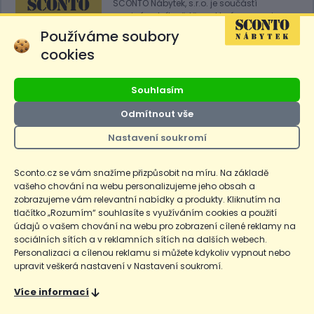
SCONTO Nábytek, s.r.o. je součástí
mezinárodního řetězce, který provozuje
obchodní domy
Hoeffner
a
Sconto
.
Používáme soubory
cookies
Přejít na
Sconto.sk
Souhlasím
Odmítnout vše
Nastavení soukromí
Ceny produktů na e-shopu sconto.cz jsou označeny následovně. Běžná
cena je cena bez označení, *Cena pro členy SCONTO Clubu, **Akční
cena pro členy SCONTO Clubu, ***Akční cena, # Nejnižší cena za 30
Sconto.cz se vám snažíme přizpůsobit na míru. Na základě
dnů před prvním zlevněním. Dle zákona o ochraně spotřebitele §12a je
vašeho chování na webu personalizujeme jeho obsah a
uvedená Běžná cena současně i nejnižší za 30 dní, pokud není Nejnižší
Běžná cena za 30 dní uvedena samostatně na detailu produktu.
zobrazujeme vám relevantní nabídky a produkty. Kliknutím na
tlačítko „Rozumím“ souhlasíte s využíváním cookies a použití
údajů o vašem chování na webu pro zobrazení cílené reklamy na
Copyright
Ochrana osobních údajů
Cookies
Nastavení cookies
sociálních sítích a v reklamních sítích na dalších webech.
Personalizaci a cílenou reklamu si můžete kdykoliv vypnout nebo
© 2026 SCONTO Nábytek s.r.o.
upravit veškerá nastavení v Nastavení soukromí.
Nahoru
Více informací