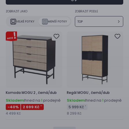
ZOBRAZIT JAKO
ZOBRAZIT PODLE
VELKÉ FOTKY
MENŠÍ FOTKY
TOP
Komoda
MOGU 2 ,
černá/dub
Regál
MOGU ,
černá/dub
Skladem
Ihned na
prodejně
Skladem
Ihned na
prodejně
1
1
-40
%
2 699 Kč
5 999 Kč
**
*
4 499 Kč
8 299 Kč